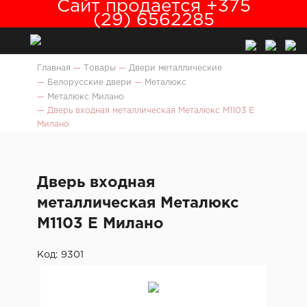
Сайт продается +375
(29) 6562285
Главная
—
Товары
—
Двери металлические
—
Белорусские двери
—
Металюкс
—
Металюкс Милано
—
Дверь входная металлическая Металюкс М1103 E
Милано
Дверь входная
металлическая Металюкс
М1103 E Милано
Код: 9301