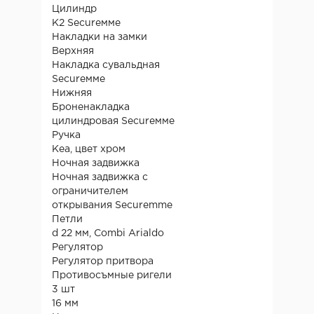
Цилиндр
К2 Secureммe
Накладки на замки
Верхняя
Накладка сувальдная
Secureммe
Нижняя
Броненакладка
цилиндровая Secureммe
Ручка
Kea, цвет хром
Ночная задвижка
Ночная задвижка с
ограничителем
открывания Securemme
Петли
d 22 мм, Combi Arialdo
Регулятор
Регулятор притвора
Противосъмные ригели
3 шт
16 мм