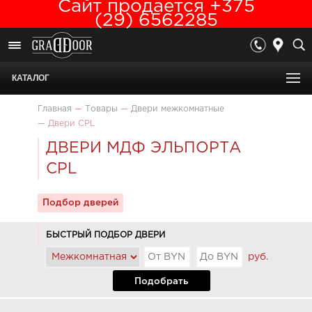
Сайт продается +375
(29) 6562285
КАТАЛОГ
Главная
—
Товары
—
Двери межкомнатные
—
Двери CРL
ДВЕРИ МДФ ЭЛЬПОРТА
CРL
Подбор дверей
БЫСТРЫЙ ПОДБОР ДВЕРИ
руб.
Подобрать