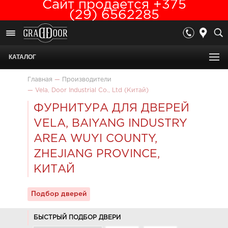
Сайт продается +375
(29) 6562285
КАТАЛОГ
Главная
—
Производители
—
Vela, Door Industrial Co., Ltd (Китай)
ФУРНИТУРА ДЛЯ ДВЕРЕЙ
VELA, BAIYANG INDUSTRY
AREA WUYI COUNTY,
ZHEJIANG PROVINCE,
КИТАЙ
Подбор дверей
БЫСТРЫЙ ПОДБОР ДВЕРИ