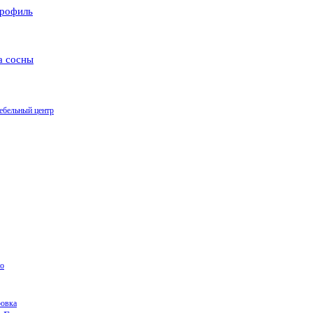
рофиль
а сосны
ебельный центр
о
ровка