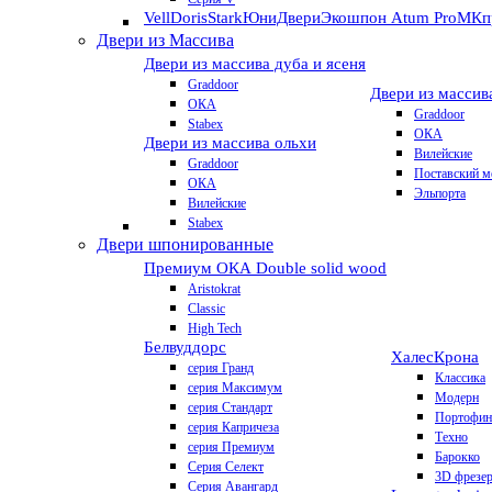
VellDoris
Stark
ЮниДвери
Экошпон Atum Pro
МКп
Двери из Массива
Двери из массива дуба и ясеня
Graddoor
Двери из массив
ОКА
Graddoor
Stabex
ОКА
Двери из массива ольхи
Вилейские
Graddoor
Поставский м
ОКА
Эльпорта
Вилейские
Stabex
Двери шпонированные
Премиум
ОКА Double solid wood
Aristokrat
Classic
High Tech
Белвуддорс
Халес
Крона
серия Гранд
Классика
серия Максимум
Модерн
серия Стандарт
Портофин
серия Капричеза
Техно
серия Премиум
Барокко
Серия Селект
3D фрезе
Серия Авангард