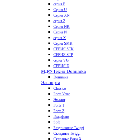
серия E
Серия U
Серия XN
серия Z
Серия NK
Серия N
серия X
Серия SMK
СЕРИЯ STK
СЕРИЯ STP
серия VG
СЕРИЯ D
МДФ Техно Dominika
Dominika
Эльпорта
Classico
Porta Vetro
Эмалит
Porta T
Porta Z
Граффити
Soft
Раздвижные Twiggi
Складные Twiggi
Складные Porta X