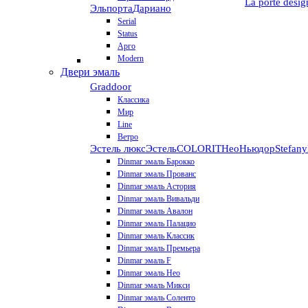
La porte desig
Эльпорта
Дариано
Serial
Status
Арго
Modern
Двери эмаль
Graddoor
Классика
Мир
Line
Ветро
Эстель люкс
Эстель
COLORIT
НеоНьюдор
Stefany
Dinmar эмаль Барокко
Dinmar эмаль Прованс
Dinmar эмаль Астория
Dinmar эмаль Вивальди
Dinmar эмаль Авалон
Dinmar эмаль Палацио
Dinmar эмаль Классик
Dinmar эмаль Премьера
Dinmar эмаль F
Dinmar эмаль Нео
Dinmar эмаль Микси
Dinmar эмаль Соленто