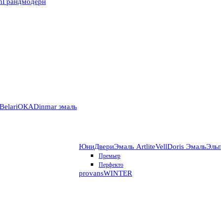
n
Грандмодерн
Belari
ОКА
Dinmar эмаль
ЮниДвери
Эмаль Artlite
VellDoris Эмаль
Эль
Премьер
Перфекто
provans
WINTER