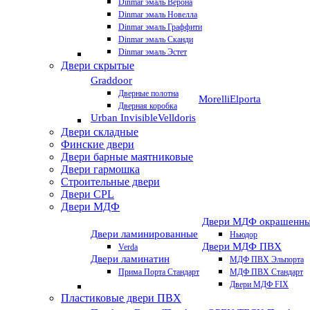
Dinmar эмаль Верона
Dinmar эмаль Новелла
Dinmar эмаль Граффити
Dinmar эмаль Сканди
Dinmar эмаль Эстет
Двери скрытые
Graddoor
Дверные полотна
Morelli
Elporta
Дверная коробка
Urban Invisible
Velldoris
Двери складные
Финские двери
Двери барные маятниковые
Двери гармошка
Строительные двери
Двери CРL
Двери МДФ
Двери МДФ окрашенн
Двери ламинированные
Ньюдор
Двери МДФ ПВХ
Verda
Двери ламинатин
МДФ ПВХ Эльпорта
Прима Порта Стандарт
МДФ ПВХ Стандарт
Двери МДФ FIX
Пластиковые двери ПВХ