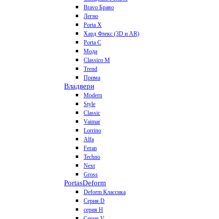
Bravo Браво
Легно
Porta X
Хард Флекс (3D и AR)
Porta C
Мода
Classico M
Trend
Прима
Владвери
Modern
Style
Classic
Vaimar
Lorrino
Alfa
Feran
Techno
Next
Gross
Portas
Deform
Deform Классика
Серия D
серия H
Серия V