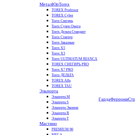
МеталЮр
Torex
TOREX Professor
TOREX Cyber
Torex Снегирь
Torex Супер Омега
Torex Дельта Стандарт
Torex Стартер
Torex Заказные
Torex Х5
Torex Х3
Torex ULTIMATUM BIANCA
TOREX СНЕГИРЬ PRO
Torex X7 PRO
Torex ДЕЛЬТА
TOREX Alfa
TOREX TAU
Эльпорта
Эльпорта M
Гарда
Феррони
Стр
Эльпорта S
Эльпорта Эконом
Эльпорта R
Эльпорта Т
Мастино
PREMIUM 90
MEGA