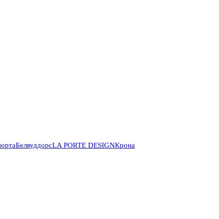
порта
Белвуддорс
LA PORTE DESIGN
Крона