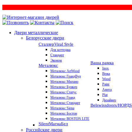
Двери металлические
Белорусские двери
Сталлер
Viral Style
Для коттеджа
Стандарт
Эконом
Ваша рамка
Металюкс
Inox
Металюкс ArtWood
Вежа
Металюкс ГрандВуд
Wood
Металюкс Милано
Paint
Металюкс Бункер
Амега
Металюкс Статус
Plat
Металюкс Гранд
Дизайнер
Металюкс Стандарт
Belswissdoors/НОРД
Металюкс Siena
Металюкс Бостон
Металюкс BOSTON LITE
Silent
МагнаБел
Российские двери