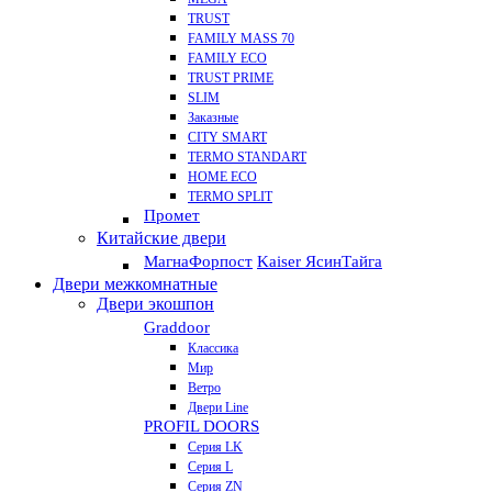
TRUST
FAMILY MASS 70
FAMILY ECO
TRUST PRIME
SLIM
Заказные
CITY SMART
TERMO STANDART
HOME ECO
ТЕRМО SPLIT
Промет
Китайские двери
Магна
Форпост
Kaiser Ясин
Тайга
Двери межкомнатные
Двери экошпон
Graddoor
Классика
Мир
Ветро
Двери Line
PROFIL DOORS
Серия LK
Серия L
Серия ZN