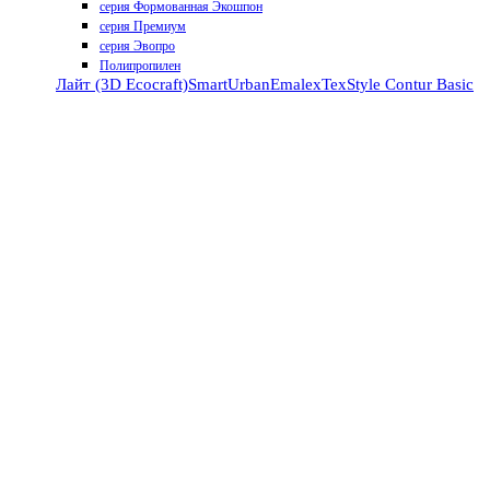
серия Формованная Экошпон
серия Премиум
серия Эвопро
Полипропилен
Лайт (3D Ecocraft)
Smart
Urban
Emalex
TexStyle
Contur
Basic