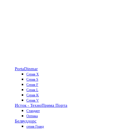
Porta
Dinmar
Серия X
Серия S
Серия F
Серия L
Серия K
Серия V
Исток - Техно
Прима Порта
Стандарт
Оптима
Белвуддорс
серия Гранд