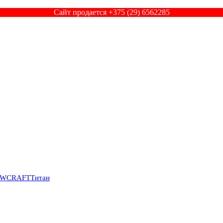
Сайт продается +375 (29) 6562285
SWCRAFT
Титан