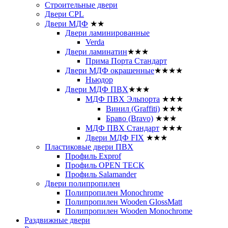
Строительные двери
Двери CРL
Двери МДФ
★★
Двери ламинированные
Verda
Двери ламинатин
★★★
Прима Порта Стандарт
Двери МДФ окрашенные
★★★★
Ньюдор
Двери МДФ ПВХ
★★★
МДФ ПВХ Эльпорта
★★★
Винил (Graffiti)
★★★
Браво (Bravo)
★★★
МДФ ПВХ Стандарт
★★★
Двери МДФ FIX
★★★
Пластиковые двери ПВХ
Профиль Exprof
Профиль OPEN TECK
Профиль Salamander
Двери полипропилен
Полипропилен Monochrome
Полипропилен Wooden GlossMatt
Полипропилен Wooden Monochrome
Раздвижные двери