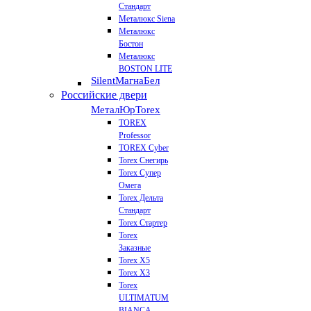
Стандарт
Металюкс Siena
Металюкс
Бостон
Металюкс
BOSTON LITE
Silent
МагнаБел
Российские двери
МеталЮр
Torex
TOREX
Professor
TOREX Cyber
Torex Снегирь
Torex Супер
Омега
Torex Дельта
Стандарт
Torex Стартер
Torex
Заказные
Torex Х5
Torex Х3
Torex
ULTIMATUM
BIANCA