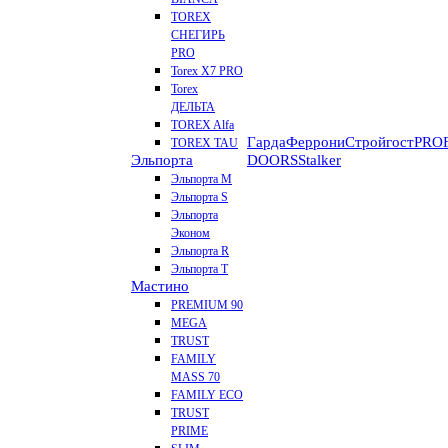
TOREX
СНЕГИРЬ
PRO
Torex X7 PRO
Torex
ДЕЛЬТА
TOREX Alfa
Гарда
Феррони
Стройгост
PROF
TOREX TAU
Эльпорта
DOORS
Stalker
Эльпорта M
Эльпорта S
Эльпорта
Эконом
Эльпорта R
Эльпорта Т
Мастино
PREMIUM 90
MEGA
TRUST
FAMILY
MASS 70
FAMILY ECO
TRUST
PRIME