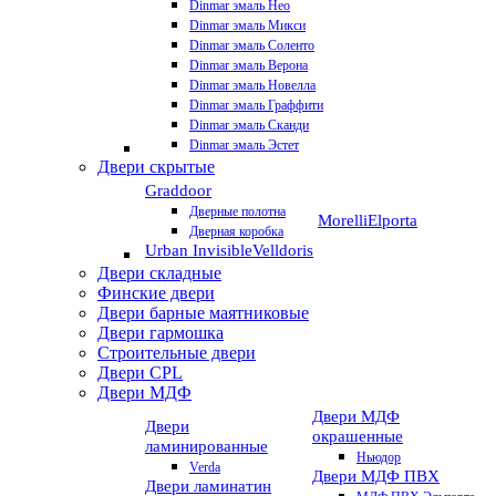
Dinmar эмаль Нео
Dinmar эмаль Микси
Dinmar эмаль Соленто
Dinmar эмаль Верона
Dinmar эмаль Новелла
Dinmar эмаль Граффити
Dinmar эмаль Сканди
Dinmar эмаль Эстет
Двери скрытые
Graddoor
Дверные полотна
Morelli
Elporta
Дверная коробка
Urban Invisible
Velldoris
Двери складные
Финские двери
Двери барные маятниковые
Двери гармошка
Строительные двери
Двери CРL
Двери МДФ
Двери МДФ
Двери
окрашенные
ламинированные
Ньюдор
Verda
Двери МДФ ПВХ
Двери ламинатин