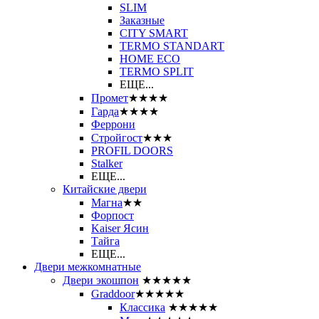
SLIM
Заказные
CITY SMART
TERMO STANDART
HOME ECO
ТЕRМО SPLIT
ЕЩЕ...
Промет
★★★★
Гарда
★★★★
Феррони
Стройгост
★★★
PROFIL DOORS
Stalker
ЕЩЕ...
Китайские двери
Магна
★★
Форпост
Kaiser Ясин
Тайга
ЕЩЕ...
Двери межкомнатные
Двери экошпон
★★★★★
Graddoor
★★★★★
Классика
★★★★★