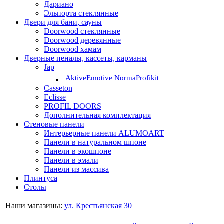
Дариано
Эльпорта стеклянные
Двери для бани, сауны
Doorwood стеклянные
Doorwood деревянные
Doorwood хамам
Дверные пеналы, кассеты, карманы
Jap
Aktive
Emotive
Norma
Profikit
Casseton
Eclisse
PROFIL DOORS
Дополнительная комплектация
Стеновые панели
Интерьерные панели ALUMOART
Панели в натуральном шпоне
Панели в экошпоне
Панели в эмали
Панели из массива
Плинтуса
Столы
Наши магазины:
ул. Крестьянская 30