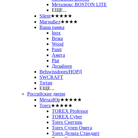
Металюкс BOSTON LITE
ЕЩЕ...
Silent
★★★★★
МагнаБел
★★★★
Ваша рамка
Inox
Вежа
Wood
Paint
Амега
Plat
Дизайнер
Belswissdoors/НОРД
SWCRAFT
Титан
ЕЩЕ...
Российские двери
МеталЮр
★★★★★
Torex
★★★★★
TOREX Professor
TOREX Cyber
Torex Снегирь
Torex Супер Омега
Torex Дельта Стандарт