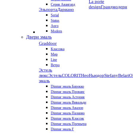
La porte
Серия Авангард
design
Грандмодерн
Эльпорта
Дариано
Serial
Status
Арго
Modern
Двери эмаль
Graddoor
Классика
Мир
Line
Ветро
Эстель
люкс
Эстель
COLORIT
НеоНьюдор
Stefany
Belari
О
эмаль
Dinmar эмаль Барокко
Dinmar эмаль Прованс
Dinmar эмаль Астория
Dinmar эмаль Вивальди
Dinmar эмаль Авалон
Dinmar эмаль Палацио
Dinmar эмаль Классик
Dinmar эмаль Премьера
Dinmar эмаль F