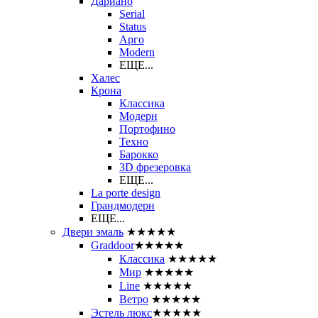
Дариано
Serial
Status
Арго
Modern
ЕЩЕ...
Халес
Крона
Классика
Модерн
Портофино
Техно
Барокко
3D фрезеровка
ЕЩЕ...
La porte design
Грандмодерн
ЕЩЕ...
Двери эмаль
★★★★★
Graddoor
★★★★★
Классика
★★★★★
Мир
★★★★★
Line
★★★★★
Ветро
★★★★★
Эстель люкс
★★★★★