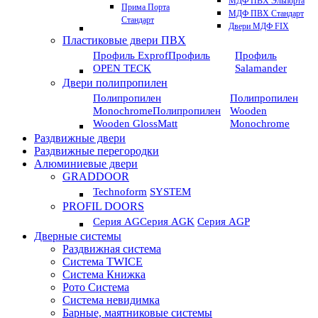
МДФ ПВХ Эльпорта
Прима Порта
МДФ ПВХ Стандарт
Стандарт
Двери МДФ FIX
Пластиковые двери ПВХ
Профиль Exprof
Профиль
Профиль
OPEN TECK
Salamander
Двери полипропилен
Полипропилен
Полипропилен
Monochrome
Полипропилен
Wooden
Wooden GlossMatt
Monochrome
Раздвижные двери
Раздвижные перегородки
Алюминиевые двери
GRADDOOR
Technoform
SYSTEM
PROFIL DOORS
Серия AG
Серия AGK
Серия AGP
Дверные системы
Раздвижная система
Система TWICE
Система Книжка
Рото Система
Система невидимка
Барные, маятниковые системы