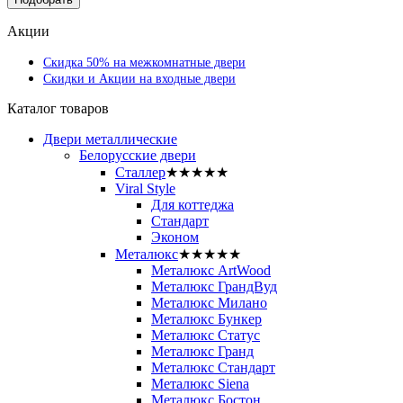
Акции
Скидка 50% на межкомнатные двери
Скидки и Акции на входные двери
Каталог товаров
Двери металлические
Белорусские двери
Сталлер
★★★★★
Viral Style
Для коттеджа
Стандарт
Эконом
Металюкс
★★★★★
Металюкс ArtWood
Металюкс ГрандВуд
Металюкс Милано
Металюкс Бункер
Металюкс Статус
Металюкс Гранд
Металюкс Стандарт
Металюкс Siena
Металюкс Бостон