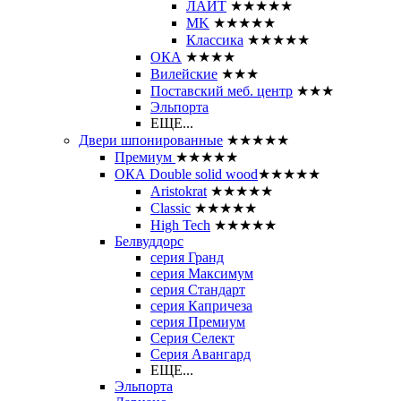
ЛАЙТ
★★★★★
MK
★★★★★
Классика
★★★★★
ОКА
★★★★
Вилейские
★★★
Поставский меб. центр
★★★
Эльпорта
ЕЩЕ...
Двери шпонированные
★★★★★
Премиум
★★★★★
ОКА Double solid wood
★★★★★
Aristokrat
★★★★★
Classic
★★★★★
High Tech
★★★★★
Белвуддорс
серия Гранд
серия Максимум
серия Стандарт
серия Капричеза
серия Премиум
Серия Селект
Серия Авангард
ЕЩЕ...
Эльпорта