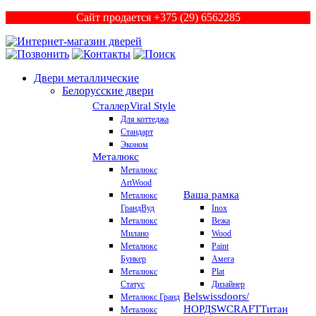
Сайт продается +375 (29) 6562285
Двери металлические
Белорусские двери
Сталлер
Viral Style
Для коттеджа
Стандарт
Эконом
Металюкс
Металюкс
ArtWood
Ваша рамка
Металюкс
ГрандВуд
Inox
Металюкс
Вежа
Милано
Wood
Металюкс
Paint
Бункер
Амега
Металюкс
Plat
Статус
Дизайнер
Belswissdoors/
Металюкс Гранд
НОРД
SWCRAFT
Титан
Металюкс