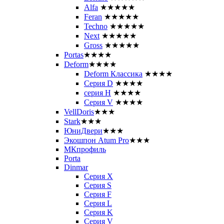
Alfa
★★★★★
Feran
★★★★★
Techno
★★★★★
Next
★★★★★
Gross
★★★★★
Portas
★★★★
Deform
★★★★
Deform Классика
★★★★
Серия D
★★★★
серия H
★★★★
Серия V
★★★★
VellDoris
★★★
Stark
★★★
ЮниДвери
★★★
Экошпон Atum Pro
★★★
МКпрофиль
Porta
Dinmar
Серия X
Серия S
Серия F
Серия L
Серия K
Серия V