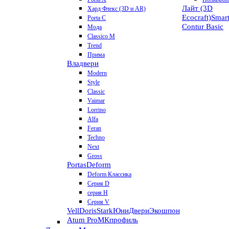
Лайт (3D
Хард Флекс (3D и AR)
Ecocraft)
Smar
Porta C
Contur
Basic
Мода
Classico M
Trend
Прима
Владвери
Modern
Style
Classic
Vaimar
Lorrino
Alfa
Feran
Techno
Next
Gross
Portas
Deform
Deform Классика
Серия D
серия H
Серия V
VellDoris
Stark
ЮниДвери
Экошпон
Atum Pro
МКпрофиль