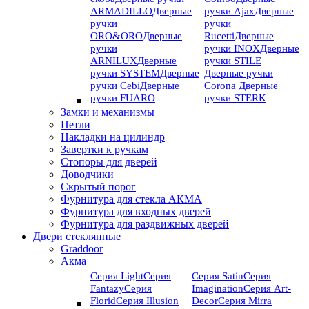
ARMADILLO
Дверные
ручки Ajax
Дверные
ручки
ручки
ORO&ORO
Дверные
Rucetti
Дверные
ручки
ручки INOX
Дверные
ARNILUX
Дверные
ручки STILE
ручки SYSTEM
Дверные
Дверные ручки
ручки Cebi
Дверные
Corona
Дверные
ручки FUARO
ручки STERK
Замки и механизмы
Петли
Накладки на цилиндр
Завертки к ручкам
Стопоры для дверей
Доводчики
Скрытый порог
Фурнитура для стекла АКМА
Фурнитура для входных дверей
Фурнитура для раздвижных дверей
Двери стеклянные
Graddoor
Акма
Серия Light
Серия
Серия Satin
Серия
Fantazy
Серия
Imagination
Серия Art-
Florid
Серия Illusion
Deсor
Серия Mirra