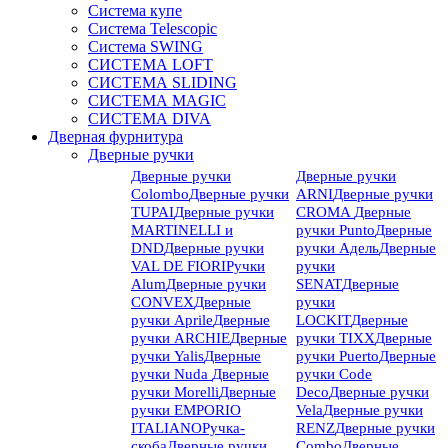
Система купе
Система Telescopic
Система SWING
СИСТЕМА LOFT
СИСТЕМА SLIDING
СИСТЕМА MAGIC
СИСТЕМА DIVA
Дверная фурнитура
Дверные ручки
Дверные ручки
Дверные ручки
Colombo
Дверные ручки
ARNI
Дверные ручки
TUPAI
Дверные ручки
CROMA
Дверные
MARTINELLI и
ручки Punto
Дверные
DND
Дверные ручки
ручки Адель
Дверные
VAL DE FIORI
Ручки
ручки
Alum
Дверные ручки
SENAT
Дверные
CONVEX
Дверные
ручки
ручки Aprile
Дверные
LOCKIT
Дверные
ручки ARCHIE
Дверные
ручки TIXX
Дверные
ручки Yalis
Дверные
ручки Puerto
Дверные
ручки Nuda
Дверные
ручки Code
ручки Morelli
Дверные
Deco
Дверные ручки
ручки EMPORIO
Vela
Дверные ручки
ITALIANO
Ручка-
RENZ
Дверные ручки
скоба
Дверные ручки
Combo
Дверные