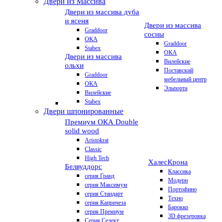
Двери из Массива
Двери из массива дуба
и ясеня
Двери из массива
Graddoor
сосны
ОКА
Graddoor
Stabex
ОКА
Двери из массива
Вилейские
ольхи
Поставский
Graddoor
мебельный центр
ОКА
Эльпорта
Вилейские
Stabex
Двери шпонированные
Премиум
ОКА Double
solid wood
Aristokrat
Classic
High Tech
Халес
Крона
Белвуддорс
Классика
серия Гранд
Модерн
серия Максимум
Портофино
серия Стандарт
Техно
серия Капричеза
Барокко
серия Премиум
3D фрезеровка
Серия Селект