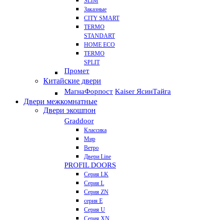
SLIM
Заказные
CITY SMART
TERMO
STANDART
HOME ECO
ТЕRМО
SPLIT
Промет
Китайские двери
Магна
Форпост
Kaiser Ясин
Тайга
Двери межкомнатные
Двери экошпон
Graddoor
Классика
Мир
Ветро
Двери Line
PROFIL DOORS
Серия LK
Серия L
Серия ZN
серия E
Серия U
Серия XN