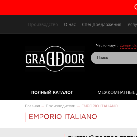
Производство
О нас
Спецпредложения
Услу
Часто ищут:
Двери Ок
ПОЛНЫЙ КАТАЛОГ
МЕЖКОМНАТНЫЕ 
Главная
—
Производители
—
EMPORIO ITALIANO
EMPORIO ITALIANO