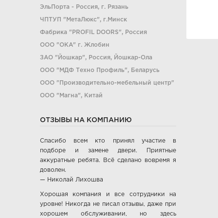
ЭльПорта - Россия, г. Рязань
ЧПТУП "МетаЛюкс", г.Минск
Фабрика "PROFIL DOORS", Россия
ООО "ОКА" г. Жлобин
ЗАО "Йошкар", Россия, Йошкар-Ола
ООО "МДФ Техно Профиль", Беларусь
ООО "Производительно-мебельный центр"
ООО "Магна", Китай
ООО "Ясин", Китай
ОТЗЫВЫ НА КОМПАНИЮ
ООО "Алюмдор" г. Минск
ООО "Промет", г. Москва
Спасибо всем кто принял участие в
ЧП "Юркас", Беларусь
подборе и замене двери. Приятные
ОДО "Древпром", г. Витебск
аккуратные ребята. Всё сделано вовремя я
доволен.
Verda ЗАО "ПО Одинцово", г. Москва
— Николай Лихошва
ОАО "Стройдетали" г. Вилейка
Хорошая компания и все сотрудники на
ОАО Лесплитинвест, СПБ, Россия
уровне! Никогда не писал отзывы, даже при
ООО "Вудрев" г. Мозырь
хорошем обслуживании, но здесь