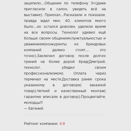
ООО "Прима Порта", Минск
зацепило....Общение по телефону 5+(даже
пригласили в салон, увидеть всё на
СООО Исток- Инвест, г. Минск
выставке). Приехал....Расказали и показали,
ОДО "ВИСТ", г. Молодечно
правда ждал мин. 40, клиентов много
ЧТУП "Ньюдор", г. Минск
было...,но остался доволен, уделили время
на все вопросы. Технолог удивил ещё
ОДО «Беллесизделие», г. Минск
больше своим общением,пунктуальностью и
Компания "Веллдорис", г. Санкт-Петербург
уважением(конкуренты из брендовых
Фабрика дверей "Ростра", Москва
компаний далеко стоят.... это
"Халес", г. Сморгонь
точно).Заключил договор после долгих
трений на более дорой бред(Дмитрий,
"Акма", г. Санкт-Петербург
технолог, убедил своим
company "Fuaro", Италия
профессионализмом). Оплата через
company "Armadillo", Италия
терминал на месте.Доставка ранее срока
указанному в договоре( заказной
"Dariano", г. Ульяновск
товар).Четкий и качественный монтаж(
"DOORWOOD", Республика Марий Эл
гарантию вписали в договор).Процвитайте,
"Ирбис-ТД", Россия, Москва
молодцы!!!
— Евгений
Ltd "AGB", Италия
OOO "Союз-Экспорт", Тайвань
Рейтинг компании:
4.9
Ltd "Convex", Греция