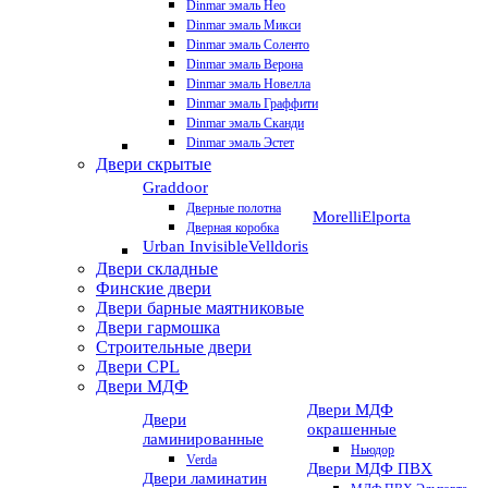
Dinmar эмаль Нео
Dinmar эмаль Микси
Dinmar эмаль Соленто
Dinmar эмаль Верона
Dinmar эмаль Новелла
Dinmar эмаль Граффити
Dinmar эмаль Сканди
Dinmar эмаль Эстет
Двери скрытые
Graddoor
Дверные полотна
Morelli
Elporta
Дверная коробка
Urban Invisible
Velldoris
Двери складные
Финские двери
Двери барные маятниковые
Двери гармошка
Строительные двери
Двери CРL
Двери МДФ
Двери МДФ
Двери
окрашенные
ламинированные
Ньюдор
Verda
Двери МДФ ПВХ
Двери ламинатин