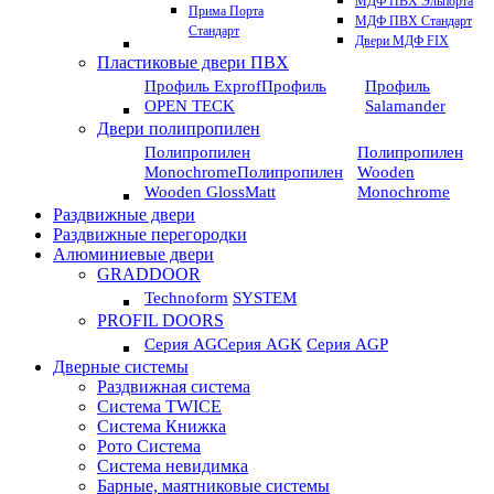
МДФ ПВХ Эльпорта
Прима Порта
МДФ ПВХ Стандарт
Стандарт
Двери МДФ FIX
Пластиковые двери ПВХ
Профиль Exprof
Профиль
Профиль
OPEN TECK
Salamander
Двери полипропилен
Полипропилен
Полипропилен
Monochrome
Полипропилен
Wooden
Wooden GlossMatt
Monochrome
Раздвижные двери
Раздвижные перегородки
Алюминиевые двери
GRADDOOR
Technoform
SYSTEM
PROFIL DOORS
Серия AG
Серия AGK
Серия AGP
Дверные системы
Раздвижная система
Система TWICE
Система Книжка
Рото Система
Система невидимка
Барные, маятниковые системы