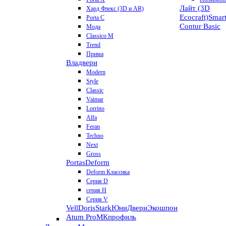
Лайт (3D
Хард Флекс (3D и AR)
Ecocraft)
Smar
Porta C
Contur
Basic
Мода
Classico M
Trend
Прима
Владвери
Modern
Style
Classic
Vaimar
Lorrino
Alfa
Feran
Techno
Next
Gross
Portas
Deform
Deform Классика
Серия D
серия H
Серия V
VellDoris
Stark
ЮниДвери
Экошпон
Atum Pro
МКпрофиль