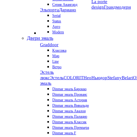
La porte
Серия Авангард
design
Грандмодерн
Эльпорта
Дариано
Serial
Status
Арго
Modern
Двери эмаль
Graddoor
Классика
Мир
Line
Ветро
Эстель
люкс
Эстель
COLORIT
НеоНьюдор
Stefany
Belari
О
эмаль
Dinmar эмаль Барокко
Dinmar эмаль Прованс
Dinmar эмаль Астория
Dinmar эмаль Вивальди
Dinmar эмаль Авалон
Dinmar эмаль Палацио
Dinmar эмаль Классик
Dinmar эмаль Премьера
Dinmar эмаль F