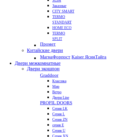
SLIM
Заказные
CITY SMART
TERMO
STANDART
HOME ECO
ТЕRМО
SPLIT
Промет
Китайские двери
Магна
Форпост
Kaiser Ясин
Тайга
Двери межкомнатные
Двери экошпон
Graddoor
Классика
Мир
Ветро
Двери Line
PROFIL DOORS
Серия LK
Серия L
Серия ZN
серия E
Серия U
Серия XN