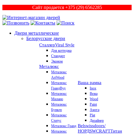
Сайт продается +375 (29) 6562285
Двери металлические
Белорусские двери
Сталлер
Viral Style
Для коттеджа
Стандарт
Эконом
Металюкс
Металюкс
ArtWood
Ваша рамка
Металюкс
ГрандВуд
Inox
Металюкс
Вежа
Милано
Wood
Металюкс
Paint
Бункер
Амега
Металюкс
Plat
Статус
Дизайнер
Belswissdoors/
Металюкс Гранд
НОРД
SWCRAFT
Титан
Металюкс