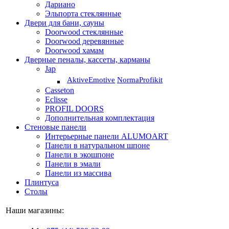
Дариано
Эльпорта стеклянные
Двери для бани, сауны
Doorwood стеклянные
Doorwood деревянные
Doorwood хамам
Дверные пеналы, кассеты, карманы
Jap
Aktive
Emotive
Norma
Profikit
Casseton
Eclisse
PROFIL DOORS
Дополнительная комплектация
Стеновые панели
Интерьерные панели ALUMOART
Панели в натуральном шпоне
Панели в экошпоне
Панели в эмали
Панели из массива
Плинтуса
Столы
Наши магазины: