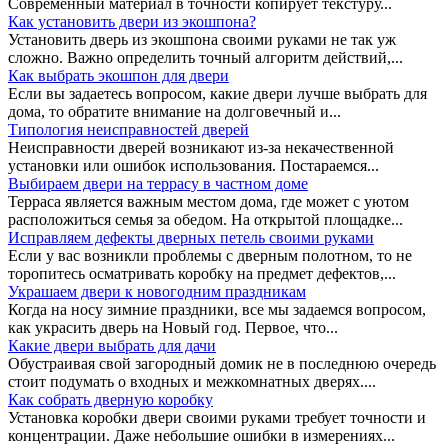
Современный материал в точности копирует текстуру...
Как установить двери из экошпона?
Установить дверь из экошпона своими руками не так уж
сложно. Важно определить точный алгоритм действий,...
Как выбрать экошпон для двери
Если вы задаетесь вопросом, какие двери лучше выбрать для
дома, то обратите внимание на долговечный и...
Типология неисправностей дверей
Неисправности дверей возникают из-за некачественной
установки или ошибок использования. Постараемся...
Выбираем двери на террасу в частном доме
Терраса является важным местом дома, где может с уютом
расположиться семья за обедом. На открытой площадке...
Исправляем дефекты дверных петель своими руками
Если у вас возникли проблемы с дверным полотном, то не
торопитесь осматривать коробку на предмет дефектов,...
Украшаем двери к новогодним праздникам
Когда на носу зимние праздники, все мы задаемся вопросом,
как украсить дверь на Новый год. Первое, что...
Какие двери выбрать для дачи
Обустраивая свой загородный домик не в последнюю очередь
стоит подумать о входных и межкомнатных дверях....
Как собрать дверную коробку
Установка коробки двери своими руками требует точности и
концентрации. Даже небольшие ошибки в измерениях...