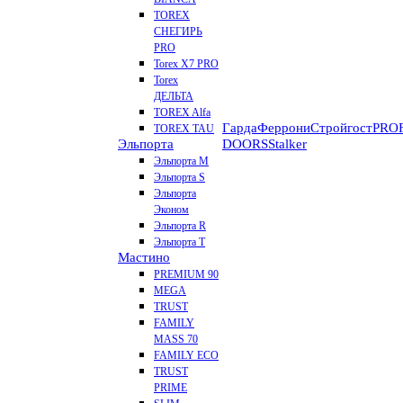
TOREX
СНЕГИРЬ
PRO
Torex X7 PRO
Torex
ДЕЛЬТА
TOREX Alfa
Гарда
Феррони
Стройгост
PROF
TOREX TAU
Эльпорта
DOORS
Stalker
Эльпорта M
Эльпорта S
Эльпорта
Эконом
Эльпорта R
Эльпорта Т
Мастино
PREMIUM 90
MEGA
TRUST
FAMILY
MASS 70
FAMILY ECO
TRUST
PRIME