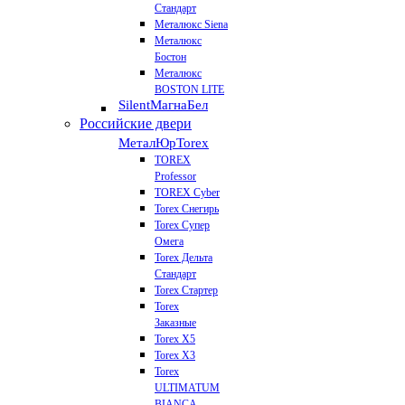
Стандарт
Металюкс Siena
Металюкс
Бостон
Металюкс
BOSTON LITE
Silent
МагнаБел
Российские двери
МеталЮр
Torex
TOREX
Professor
TOREX Cyber
Torex Снегирь
Torex Супер
Омега
Torex Дельта
Стандарт
Torex Стартер
Torex
Заказные
Torex Х5
Torex Х3
Torex
ULTIMATUM
BIANCA