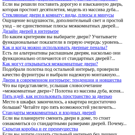
Если вы решили поставить дорогую и изысканную дверь,
которая простоит десятилетия, модель из массива дуба...
Стеклянные двери в комнату: виды, плюсы и минусы
Ощущение воздушности, дополнительный свет и простой
уход – не единственные плюсы межкомнатных дверей...
Дизайн дверей в интерьере
По каким критериям вы выбираете двери? Учитываете
функциональные показатели в первую очередь: уровень...
Как и когда можно использовать дверные пеналы?
Есть ли альтернативы распашным дверям, насколько они
функционально отличаются от стандартных дверей?...
Как могут открываться межкомнатные двери?
Подобрали полотна под остальной интерьер, проверили
качество фурнитуры и выбрали надежную монтажную...
Двери в современном интерьере: тенденции и новшества
Что вы представляете, услышав словосочетание
«межкомнатные двери»? Полотна из массива дуба, ясеня...
Пять идей, как использовать пространство за дверью
Место в шкафах закончилось, а квартира недостаточно
большая? Читайте про пять возможностей увеличить...
Стандарты межкомнатных и входных дверей
Если вы планируете сменить двери в доме, то стоит
ознакомиться со стандартными размерами дверей. Почему...
Скрытая коробка и ее преимущества
Если вы хотите создать стильный интерьер без лишних