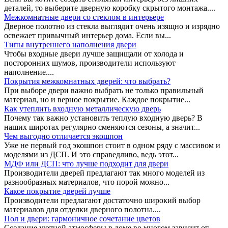
деталей, то выберите дверную коробку скрытого монтажа....
Межкомнатные двери со стеклом в интерьере
Дверное полотно из стекла выглядит очень изящно и изрядно
освежает привычный интерьер дома. Если вы...
Типы внутреннего наполнения двери
Чтобы входные двери лучше защищали от холода и
посторонних шумов, производители используют
наполнение....
Покрытия межкомнатных дверей: что выбрать?
При выборе двери важно выбрать не только правильный
материал, но и верное покрытие. Каждое покрытие...
Как утеплить входную металлическую дверь
Почему так важно установить теплую входную дверь? В
наших широтах регулярно сменяются сезоны, а значит...
Чем выгодно отличается экошпон
Уже не первый год экошпон стоит в одном ряду с массивом и
моделями из ДСП. И это справедливо, ведь этот...
МДФ или ДСП: что лучше подходит для двери
Производители дверей предлагают так много моделей из
разнообразных материалов, что порой можно...
Какое покрытие дверей лучше
Производители предлагают достаточно широкий выбор
материалов для отделки дверного полотна....
Пол и двери: гармоничное сочетание цветов
Создание уютной атмосферы в доме во многом зависит от