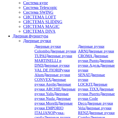
Система купе
Система Telescopic
Система SWING
СИСТЕМА LOFT
СИСТЕМА SLIDING
СИСТЕМА MAGIC
СИСТЕМА DIVA
Дверная фурнитура
Дверные ручки
Дверные ручки
Дверные ручки
Colombo
Дверные ручки
ARNI
Дверные ручки
TUPAI
Дверные ручки
CROMA
Дверные
MARTINELLI и
ручки Punto
Дверные
DND
Дверные ручки
ручки Адель
Дверные
VAL DE FIORI
Ручки
ручки
Alum
Дверные ручки
SENAT
Дверные
CONVEX
Дверные
ручки
ручки Aprile
Дверные
LOCKIT
Дверные
ручки ARCHIE
Дверные
ручки TIXX
Дверные
ручки Yalis
Дверные
ручки Puerto
Дверные
ручки Nuda
Дверные
ручки Code
ручки Morelli
Дверные
Deco
Дверные ручки
ручки EMPORIO
Vela
Дверные ручки
ITALIANO
Ручка-
RENZ
Дверные ручки
скоба
Дверные ручки
Combo
Дверные