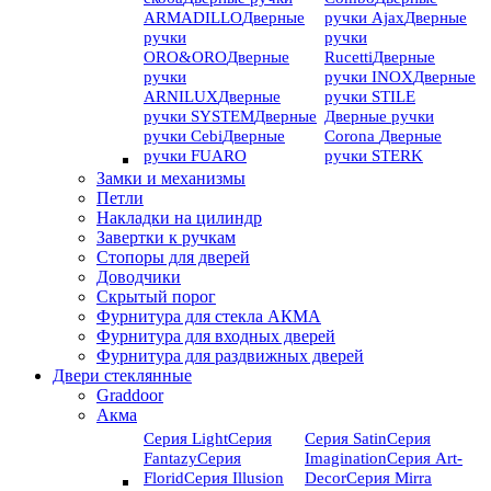
ARMADILLO
Дверные
ручки Ajax
Дверные
ручки
ручки
ORO&ORO
Дверные
Rucetti
Дверные
ручки
ручки INOX
Дверные
ARNILUX
Дверные
ручки STILE
ручки SYSTEM
Дверные
Дверные ручки
ручки Cebi
Дверные
Corona
Дверные
ручки FUARO
ручки STERK
Замки и механизмы
Петли
Накладки на цилиндр
Завертки к ручкам
Стопоры для дверей
Доводчики
Скрытый порог
Фурнитура для стекла АКМА
Фурнитура для входных дверей
Фурнитура для раздвижных дверей
Двери стеклянные
Graddoor
Акма
Серия Light
Серия
Серия Satin
Серия
Fantazy
Серия
Imagination
Серия Art-
Florid
Серия Illusion
Deсor
Серия Mirra