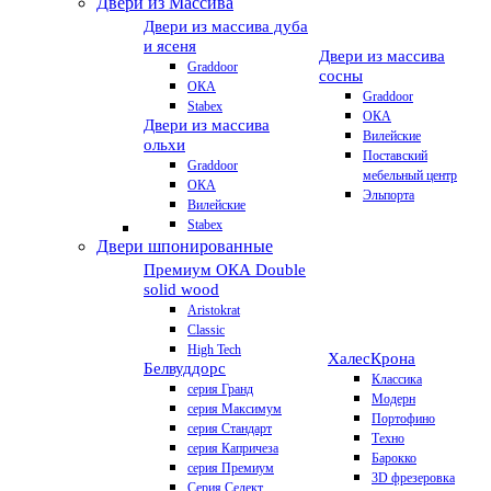
Двери из Массива
Двери из массива дуба
и ясеня
Двери из массива
Graddoor
сосны
ОКА
Graddoor
Stabex
ОКА
Двери из массива
Вилейские
ольхи
Поставский
Graddoor
мебельный центр
ОКА
Эльпорта
Вилейские
Stabex
Двери шпонированные
Премиум
ОКА Double
solid wood
Aristokrat
Classic
High Tech
Халес
Крона
Белвуддорс
Классика
серия Гранд
Модерн
серия Максимум
Портофино
серия Стандарт
Техно
серия Капричеза
Барокко
серия Премиум
3D фрезеровка
Серия Селект