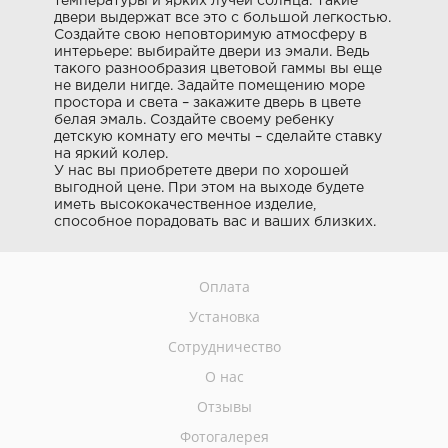
температуры и ярких лучей солнца. Такие
двери выдержат все это с большой легкостью.
Создайте свою неповторимую атмосферу в
интерьере: выбирайте двери из эмали. Ведь
такого разнообразия цветовой гаммы вы еще
не видели нигде. Задайте помещению море
простора и света – закажите дверь в цвете
белая эмаль. Создайте своему ребенку
детскую комнату его мечты – сделайте ставку
на яркий колер.
У нас вы приобретете двери по хорошей
выгодной цене. При этом на выходе будете
иметь высококачественное изделие,
способное порадовать вас и ваших близких.
Оплата
Установка
Сотрудничество
О нас
Отзывы
Фотогалерея