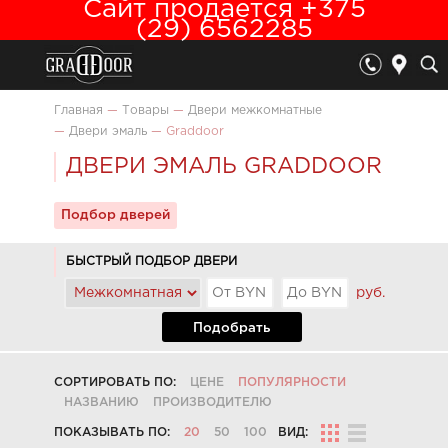
Сайт продается +375
(29) 6562285
Главная
—
Товары
—
Двери межкомнатные
—
Двери эмаль
—
Graddoor
ДВЕРИ ЭМАЛЬ GRADDOOR
Подбор дверей
БЫСТРЫЙ ПОДБОР ДВЕРИ
руб.
Подобрать
СОРТИРОВАТЬ ПО:
ЦЕНЕ
ПОПУЛЯРНОСТИ
НАЗВАНИЮ
ПРОИЗВОДИТЕЛЮ
ПОКАЗЫВАТЬ ПО:
20
50
100
ВИД: