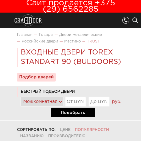
Сайт продается +375
(29) 6562285
Главная
—
Товары
—
Двери металлические
—
Российские двери
—
Мастино
—
TRUST
ВХОДНЫЕ ДВЕРИ TOREX
STANDART 90 (BULDOORS)
Подбор дверей
БЫСТРЫЙ ПОДБОР ДВЕРИ
руб.
Подобрать
СОРТИРОВАТЬ ПО:
ЦЕНЕ
ПОПУЛЯРНОСТИ
НАЗВАНИЮ
ПРОИЗВОДИТЕЛЮ