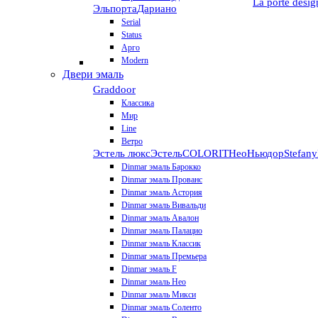
La porte desig
Эльпорта
Дариано
Serial
Status
Арго
Modern
Двери эмаль
Graddoor
Классика
Мир
Line
Ветро
Эстель люкс
Эстель
COLORIT
НеоНьюдор
Stefany
Dinmar эмаль Барокко
Dinmar эмаль Прованс
Dinmar эмаль Астория
Dinmar эмаль Вивальди
Dinmar эмаль Авалон
Dinmar эмаль Палацио
Dinmar эмаль Классик
Dinmar эмаль Премьера
Dinmar эмаль F
Dinmar эмаль Нео
Dinmar эмаль Микси
Dinmar эмаль Соленто