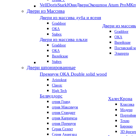
VellDoris
Stark
ЮниДвери
Экошпон Atum Pro
МКп
Двери из Массива
Двери из массива дуба и ясеня
Graddoor
Двери из массив
ОКА
Graddoor
Stabex
ОКА
Двери из массива ольхи
Вилейские
Graddoor
Поставский м
ОКА
Эльпорта
Вилейские
Stabex
Двери шпонированные
Премиум
ОКА Double solid wood
Aristokrat
Classic
High Tech
Белвуддорс
Халес
Крона
серия Гранд
Классика
серия Максимум
Модерн
серия Стандарт
Портофин
серия Капричеза
Техно
серия Премиум
Барокко
Серия Селект
3D фрезе
Серия Авангард