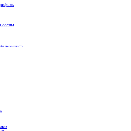
рофиль
а сосны
ебельный центр
о
ровка