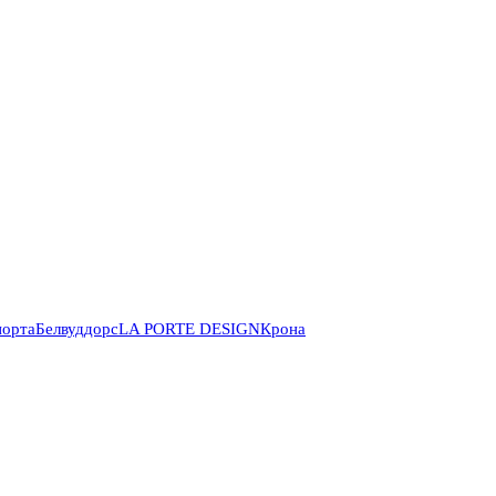
порта
Белвуддорс
LA PORTE DESIGN
Крона