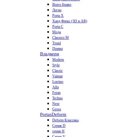
Bravo Браво
Легно
Porta X
Хард Флекс (3D и AR)
Porta C
Мода
Classico M
Trend
Прима
Владвери
Modern
Style
Classic
Vaimar
Lorrino
Alfa
Feran
Techno
Next
Gross
Portas
Deform
Deform Классика
Серия D
серия H
Серия V