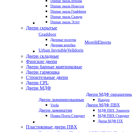
Dinmar эмаль Верона
Dinmar эмаль Новелла
Dinmar эмаль Граффити
Dinmar эмаль Сканди
Dinmar эмаль Эстет
Двери скрытые
Graddoor
Дверные полотна
Morelli
Elporta
Дверная коробка
Urban Invisible
Velldoris
Двери складные
Финские двери
Двери барные маятниковые
Двери гармошка
Строительные двери
Двери CРL
Двери МДФ
Двери МДФ окрашенн
Двери ламинированные
Ньюдор
Двери МДФ ПВХ
Verda
Двери ламинатин
МДФ ПВХ Эльпорта
Прима Порта Стандарт
МДФ ПВХ Стандарт
Двери МДФ FIX
Пластиковые двери ПВХ