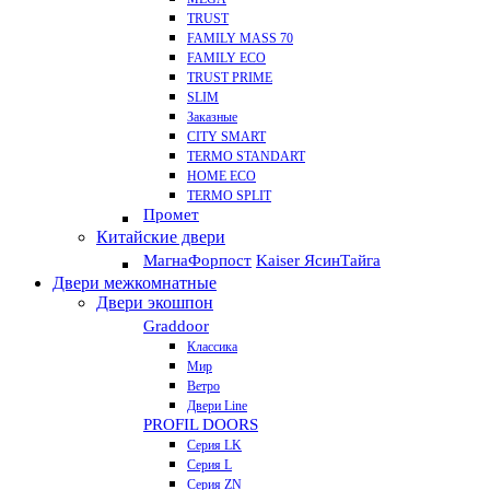
TRUST
FAMILY MASS 70
FAMILY ECO
TRUST PRIME
SLIM
Заказные
CITY SMART
TERMO STANDART
HOME ECO
ТЕRМО SPLIT
Промет
Китайские двери
Магна
Форпост
Kaiser Ясин
Тайга
Двери межкомнатные
Двери экошпон
Graddoor
Классика
Мир
Ветро
Двери Line
PROFIL DOORS
Серия LK
Серия L
Серия ZN