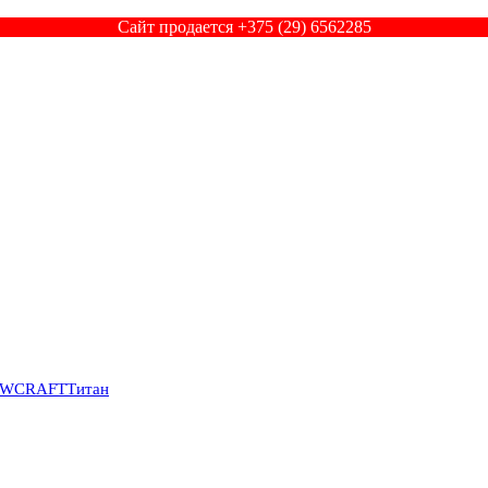
Сайт продается +375 (29) 6562285
SWCRAFT
Титан