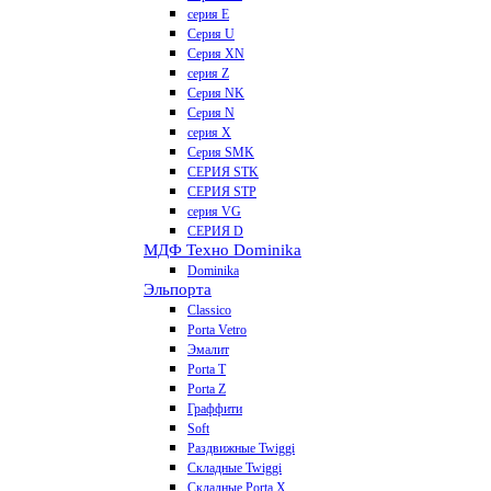
серия E
Серия U
Серия XN
серия Z
Серия NK
Серия N
серия X
Серия SMK
СЕРИЯ STK
СЕРИЯ STP
серия VG
СЕРИЯ D
МДФ Техно Dominika
Dominika
Эльпорта
Classico
Porta Vetro
Эмалит
Porta T
Porta Z
Граффити
Soft
Раздвижные Twiggi
Складные Twiggi
Складные Porta X