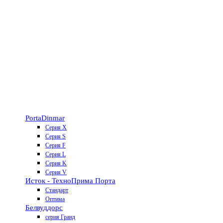
Porta
Dinmar
Серия X
Серия S
Серия F
Серия L
Серия K
Серия V
Исток - Техно
Прима Порта
Стандарт
Оптима
Белвуддорс
серия Гранд