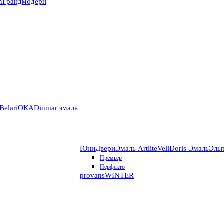
n
Грандмодерн
Belari
ОКА
Dinmar эмаль
ЮниДвери
Эмаль Artlite
VellDoris Эмаль
Эль
Премьер
Перфекто
provans
WINTER