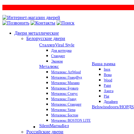
Двери металлические
Белорусские двери
Сталлер
Viral Style
Для коттеджа
Стандарт
Эконом
Ваша рамка
Металюкс
Inox
Металюкс ArtWood
Вежа
Металюкс ГрандВуд
Wood
Металюкс Милано
Paint
Металюкс Бункер
Амега
Металюкс Статус
Plat
Металюкс Гранд
Дизайнер
Металюкс Стандарт
Belswissdoors/НОРД
Металюкс Siena
Металюкс Бостон
Металюкс BOSTON LITE
Silent
МагнаБел
Российские двери