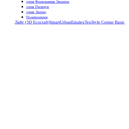
серия Формованная Экошпон
серия Премиум
серия Эвопро
Полипропилен
Лайт (3D Ecocraft)
Smart
Urban
Emalex
TexStyle
Contur
Basic