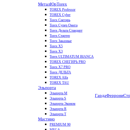
МеталЮр
Torex
TOREX Professor
TOREX Cyber
Torex Снегирь
Torex Супер Омега
Torex Дельта Стандарт
Torex Стартер
Torex Заказные
Torex Х5
Torex Х3
Torex ULTIMATUM BIANCA
TOREX СНЕГИРЬ PRO
Torex X7 PRO
Torex ДЕЛЬТА
TOREX Alfa
TOREX TAU
Эльпорта
Эльпорта M
Гарда
Феррони
Стр
Эльпорта S
Эльпорта Эконом
Эльпорта R
Эльпорта Т
Мастино
PREMIUM 90
MEGA