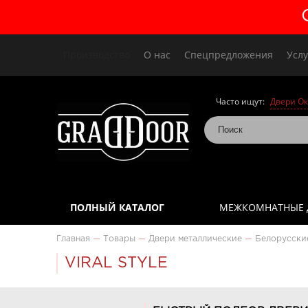
Производство
О нас
Спецпредложения
Услу
Часто ищут:
Двери Ок
ПОЛНЫЙ КАТАЛОГ
МЕЖКОМНАТНЫЕ 
Главная
—
Товары
—
Двери металлические
—
Белорусски
VIRAL STYLE