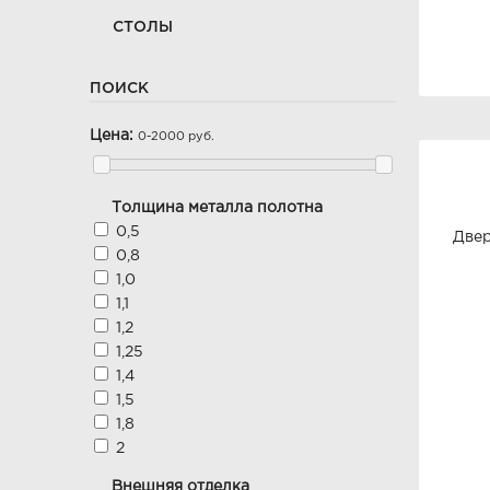
СТОЛЫ
ПОИСК
Цена:
0-2000 руб.
Толщина металла полотна
0,5
Двер
0,8
1,0
1,1
1,2
1,25
1,4
1,5
1,8
2
Внешняя отделка