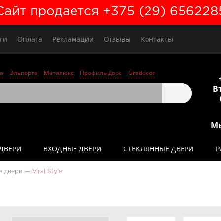
Сайт продается +375 (29) 656228
ги
Оплата
Рекламации
Отзывы
Контакты
а
Эльпорта
Металюкс
Профиль Дорс
Graddoor
Вт
Мы
ДВЕРИ
ВХОДНЫЕ ДВЕРИ
СТЕКЛЯННЫЕ ДВЕРИ
Р
е двери
—
Viral Style