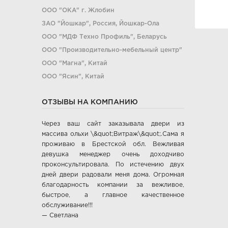
ООО "ОКА" г. Жлобин
ЗАО "Йошкар", Россия, Йошкар-Ола
ООО "МДФ Техно Профиль", Беларусь
ООО "Производительно-мебельный центр"
ООО "Магна", Китай
ООО "Ясин", Китай
ООО "Алюмдор" г. Минск
ОТЗЫВЫ НА КОМПАНИЮ
ООО "Промет", г. Москва
ЧП "Юркас", Беларусь
Через ваш сайт заказывала двери из
ОДО "Древпром", г. Витебск
массива ольхи \&quot;Витраж\&quot;.Сама я
Verda ЗАО "ПО Одинцово", г. Москва
проживаю в Брестской обл. Вежливая
девушка менеджер очень доходчиво
ОАО "Стройдетали" г. Вилейка
проконсультировала. По истечению двух
ОАО Лесплитинвест, СПБ, Россия
дней двери радовали меня дома. Огромная
ООО "Вудрев" г. Мозырь
благодарность компании за вежливое,
быстрое, а главное качественное
ООО "Прима Порта", Минск
обслуживание!!!
СООО Исток- Инвест, г. Минск
— Светлана
ОДО "ВИСТ", г. Молодечно