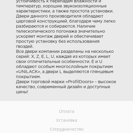
устойчивость к перепадам влажности и
температур, хорошие звукоизоляционные
характеристики, а также простота установки.
Двери данного производителя обладают
царговой конструкцией, благодаря чему легко
разбираются и собираются. Наличие
телескопического погонажа значительно
ускоряет монтаж дверей и обеспечивает
простую установку без использования
гвоздей.
Все двери компании разделены на несколько
серий: X, Z, E, L, U, каждая из которых имеет
свои отличительные особенности. E и U
обладают особым многослойным покрытием
«UNILACK», а двери L выделяются глянцевым
покрытием.
Двери торговой марки «ProfilDoors» - высокое
качество, современный дизайн и доступные
цены!
Оплата
Установка
Сотрудничество