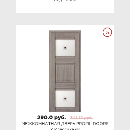
Профильдорс
Код: 10336
290.0 руб.
341.16 руб.
МЕЖКОМНАТНАЯ ДВЕРЬ PROFIL DOORS
Х Классика 6x