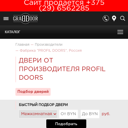
Сайт продается +375
(29) 6562285
КАТАЛОГ
Главная
—
Производители
—
Фабрика "PROFIL DOORS", Россия
ДВЕРИ ОТ
ПРОИЗВОДИТЕЛЯ PROFIL
DOORS
Подбор дверей
БЫСТРЫЙ ПОДБОР ДВЕРИ
руб.
Подобрать