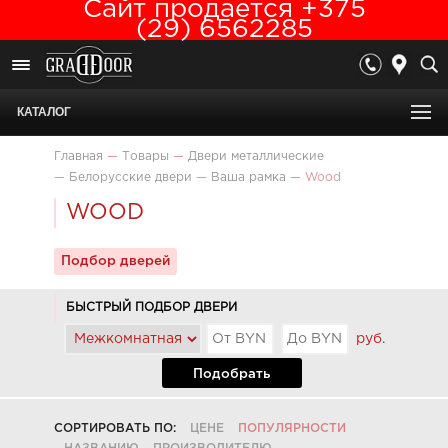
Сайт продается +375
(29) 6562285
КАТАЛОГ
Главная
—
Товары
—
Двери металлические
—
Белорусские двери
—
Ваша рамка
—
Wood
WOOD
Подбор дверей
БЫСТРЫЙ ПОДБОР ДВЕРИ
руб.
Подобрать
СОРТИРОВАТЬ ПО:
ЦЕНЕ
ПОПУЛЯРНОСТИ