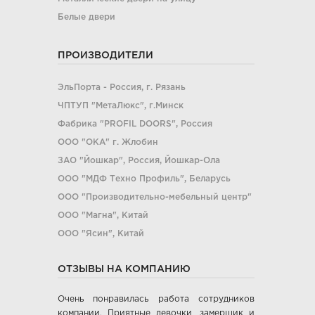
Белые двери
ПРОИЗВОДИТЕЛИ
ЭльПорта - Россия, г. Рязань
ЧПТУП "МетаЛюкс", г.Минск
Фабрика "PROFIL DOORS", Россия
ООО "ОКА" г. Жлобин
ЗАО "Йошкар", Россия, Йошкар-Ола
ООО "МДФ Техно Профиль", Беларусь
ООО "Производительно-мебельный центр"
ООО "Магна", Китай
ООО "Ясин", Китай
ООО "Алюмдор" г. Минск
ОТЗЫВЫ НА КОМПАНИЮ
ООО "Промет", г. Москва
ЧП "Юркас", Беларусь
Очень понравилась работа сотрудников
ОДО "Древпром", г. Витебск
компании. Приятные девочки, замерщик и