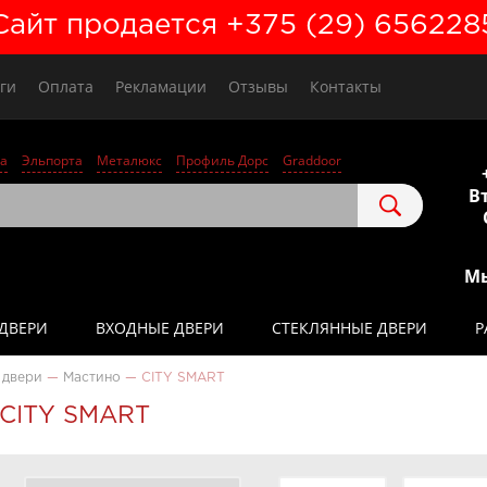
Сайт продается +375 (29) 656228
ги
Оплата
Рекламации
Отзывы
Контакты
а
Эльпорта
Металюкс
Профиль Дорс
Graddoor
Вт
Мы
ДВЕРИ
ВХОДНЫЕ ДВЕРИ
СТЕКЛЯННЫЕ ДВЕРИ
Р
 двери
—
Мастино
—
CITY SMART
CITY SMART