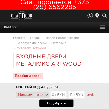
Сайт продается +375
(29) 6562285
КАТАЛОГ
Главная
—
Товары
—
Двери металлические
—
Белорусские двери
—
Металюкс
—
Металюкс ArtWood
ВХОДНЫЕ ДВЕРИ
МЕТАЛЮКС ARTWOOD
Подбор дверей
БЫСТРЫЙ ПОДБОР ДВЕРИ
руб.
Подобрать