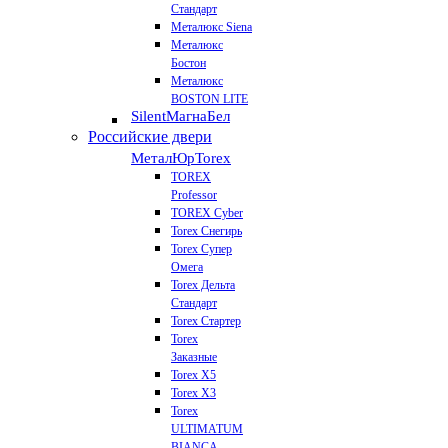
Стандарт
Металюкс Siena
Металюкс
Бостон
Металюкс
BOSTON LITE
Silent
МагнаБел
Российские двери
МеталЮр
Torex
TOREX
Professor
TOREX Cyber
Torex Снегирь
Torex Супер
Омега
Torex Дельта
Стандарт
Torex Стартер
Torex
Заказные
Torex Х5
Torex Х3
Torex
ULTIMATUM
BIANCA