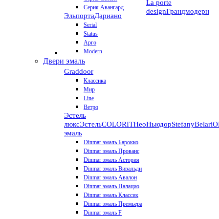
La porte
Серия Авангард
design
Грандмодерн
Эльпорта
Дариано
Serial
Status
Арго
Modern
Двери эмаль
Graddoor
Классика
Мир
Line
Ветро
Эстель
люкс
Эстель
COLORIT
НеоНьюдор
Stefany
Belari
О
эмаль
Dinmar эмаль Барокко
Dinmar эмаль Прованс
Dinmar эмаль Астория
Dinmar эмаль Вивальди
Dinmar эмаль Авалон
Dinmar эмаль Палацио
Dinmar эмаль Классик
Dinmar эмаль Премьера
Dinmar эмаль F