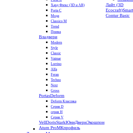
Лайт (3D
Хард Флекс (3D и AR)
Ecocraft)
Smar
Porta C
Contur
Basic
Мода
Classico M
Trend
Прима
Владвери
Modern
Style
Classic
Vaimar
Lorrino
Alfa
Feran
Techno
Next
Gross
Portas
Deform
Deform Классика
Серия D
серия H
Серия V
VellDoris
Stark
ЮниДвери
Экошпон
Atum Pro
МКпрофиль