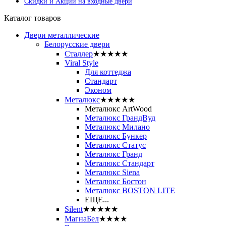
Скидки и Акции на входные двери
Каталог товаров
Двери металлические
Белорусские двери
Сталлер
★★★★★
Viral Style
Для коттеджа
Стандарт
Эконом
Металюкс
★★★★★
Металюкс ArtWood
Металюкс ГрандВуд
Металюкс Милано
Металюкс Бункер
Металюкс Статус
Металюкс Гранд
Металюкс Стандарт
Металюкс Siena
Металюкс Бостон
Металюкс BOSTON LITE
ЕЩЕ...
Silent
★★★★★
МагнаБел
★★★★