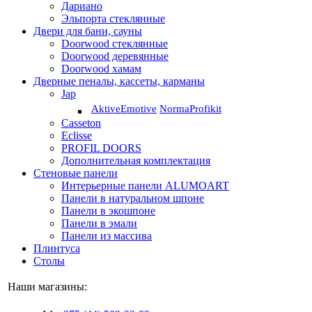
Дариано
Эльпорта стеклянные
Двери для бани, сауны
Doorwood стеклянные
Doorwood деревянные
Doorwood хамам
Дверные пеналы, кассеты, карманы
Jap
Aktive
Emotive
Norma
Profikit
Casseton
Eclisse
PROFIL DOORS
Дополнительная комплектация
Стеновые панели
Интерьерные панели ALUMOART
Панели в натуральном шпоне
Панели в экошпоне
Панели в эмали
Панели из массива
Плинтуса
Столы
Наши магазины: