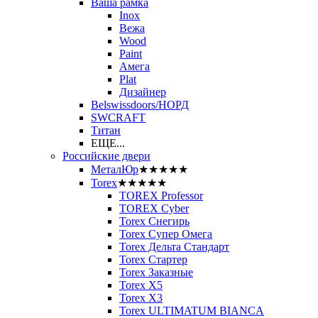
Ваша рамка
Inox
Вежа
Wood
Paint
Амега
Plat
Дизайнер
Belswissdoors/НОРД
SWCRAFT
Титан
ЕЩЕ...
Российские двери
МеталЮр
★★★★★
Torex
★★★★★
TOREX Professor
TOREX Cyber
Torex Снегирь
Torex Супер Омега
Torex Дельта Стандарт
Torex Стартер
Torex Заказные
Torex Х5
Torex Х3
Torex ULTIMATUM BIANCA