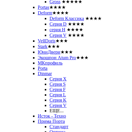
Gross
★★★★★
Portas
★★★★
Deform
★★★★
Deform Классика
★★★★
Серия D
★★★★
серия H
★★★★
Серия V
★★★★
VellDoris
★★★
Stark
★★★
ЮниДвери
★★★
Экошпон Atum Pro
★★★
МКпрофиль
Porta
Dinmar
Серия X
Серия S
Серия F
Серия L
Серия K
Серия V
ЕЩЕ...
Исток - Техно
Прима Порта
Стандарт
Оптима