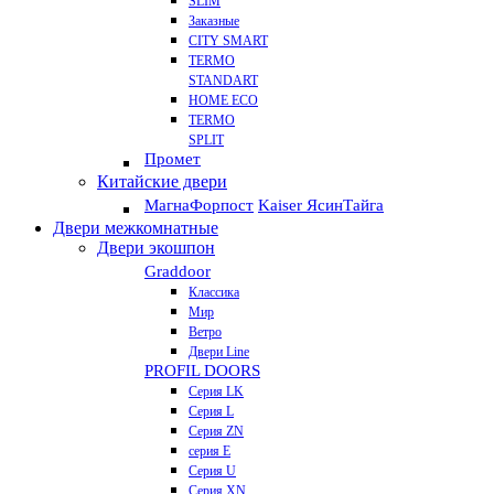
SLIM
Заказные
CITY SMART
TERMO
STANDART
HOME ECO
ТЕRМО
SPLIT
Промет
Китайские двери
Магна
Форпост
Kaiser Ясин
Тайга
Двери межкомнатные
Двери экошпон
Graddoor
Классика
Мир
Ветро
Двери Line
PROFIL DOORS
Серия LK
Серия L
Серия ZN
серия E
Серия U
Серия XN