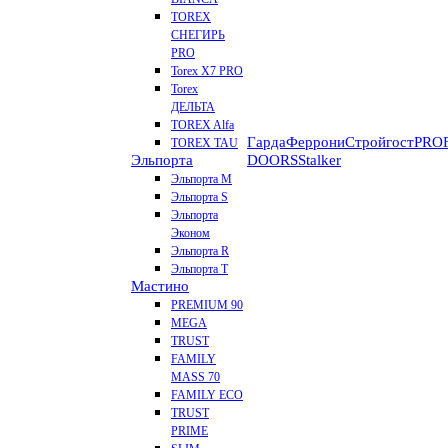
TOREX
СНЕГИРЬ
PRO
Torex X7 PRO
Torex
ДЕЛЬТА
TOREX Alfa
Гарда
Феррони
Стройгост
PROF
TOREX TAU
Эльпорта
DOORS
Stalker
Эльпорта M
Эльпорта S
Эльпорта
Эконом
Эльпорта R
Эльпорта Т
Мастино
PREMIUM 90
MEGA
TRUST
FAMILY
MASS 70
FAMILY ECO
TRUST
PRIME