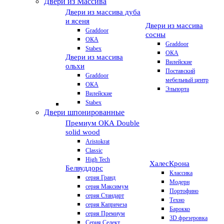
Двери из Массива
Двери из массива дуба
и ясеня
Двери из массива
Graddoor
сосны
ОКА
Graddoor
Stabex
ОКА
Двери из массива
Вилейские
ольхи
Поставский
Graddoor
мебельный центр
ОКА
Эльпорта
Вилейские
Stabex
Двери шпонированные
Премиум
ОКА Double
solid wood
Aristokrat
Classic
High Tech
Халес
Крона
Белвуддорс
Классика
серия Гранд
Модерн
серия Максимум
Портофино
серия Стандарт
Техно
серия Капричеза
Барокко
серия Премиум
3D фрезеровка
Серия Селект