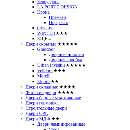
Белвуддорс
LA PORTE DESIGN
Крона
Премьер
Перфекто
provans
WINTER
★★★
ЕЩЕ...
Двери скрытые
★★★★★
Graddoor
Дверные полотна
Дверная коробка
Urban Invisible
★★★★★
Velldoris
★★★
Morelli
Elporta
★★
Двери складные
★★★★
Финские двери
★★★★
Двери барные маятниковые
Двери гармошка
Строительные двери
Двери CРL
Двери МДФ
★★
Двери ламинированные
Verda