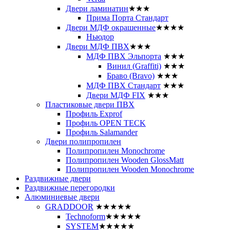
Двери ламинатин
★★★
Прима Порта Стандарт
Двери МДФ окрашенные
★★★★
Ньюдор
Двери МДФ ПВХ
★★★
МДФ ПВХ Эльпорта
★★★
Винил (Graffiti)
★★★
Браво (Bravo)
★★★
МДФ ПВХ Стандарт
★★★
Двери МДФ FIX
★★★
Пластиковые двери ПВХ
Профиль Exprof
Профиль OPEN TECK
Профиль Salamander
Двери полипропилен
Полипропилен Monochrome
Полипропилен Wooden GlossMatt
Полипропилен Wooden Monochrome
Раздвижные двери
Раздвижные перегородки
Алюминиевые двери
GRADDOOR
★★★★★
Technoform
★★★★★
SYSTEM
★★★★★