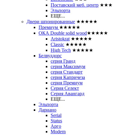
Поставский меб. центр
★★★
Эльпорта
ЕЩЕ...
Двери шпонированные
★★★★★
Премиум
★★★★★
ОКА Double solid wood
★★★★★
Aristokrat
★★★★★
Classic
★★★★★
High Tech
★★★★★
Белвуддорс
серия Гранд
серия Максимум
серия Стандарт
серия Капричеза
серия Премиум
Серия Селект
Серия Авангард
ЕЩЕ...
Эльпорта
Дариано
Serial
Status
Арго
Modern