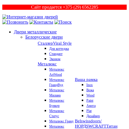
Сайт продается +375 (29) 6562285
Двери металлические
Белорусские двери
Сталлер
Viral Style
Для коттеджа
Стандарт
Эконом
Металюкс
Металюкс
ArtWood
Ваша рамка
Металюкс
ГрандВуд
Inox
Металюкс
Вежа
Милано
Wood
Металюкс
Paint
Бункер
Амега
Металюкс
Plat
Статус
Дизайнер
Belswissdoors/
Металюкс Гранд
НОРД
SWCRAFT
Титан
Металюкс