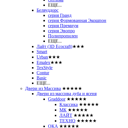
ЕЩЕ...
Белвуддорс
серия Гранд
серия Формованная Экошпон
серия Премиум
серия Эвопро
Полипропилен
ЕЩЕ...
Лайт (3D Ecocraft)
★★★
Smart
Urban
★★★
Emalex
★★★
TexStyle
Contur
Basic
ЕЩЕ...
Двери из Массива
★★★★★
Двери из массива дуба и ясеня
Graddoor
★★★★★
Классика
★★★★★
МК
★★★★★
ЛАЙТ
★★★★★
ТЕХНО
★★★★★
ОКА
★★★★★