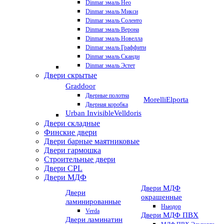
Dinmar эмаль Нео
Dinmar эмаль Микси
Dinmar эмаль Соленто
Dinmar эмаль Верона
Dinmar эмаль Новелла
Dinmar эмаль Граффити
Dinmar эмаль Сканди
Dinmar эмаль Эстет
Двери скрытые
Graddoor
Дверные полотна
Morelli
Elporta
Дверная коробка
Urban Invisible
Velldoris
Двери складные
Финские двери
Двери барные маятниковые
Двери гармошка
Строительные двери
Двери CРL
Двери МДФ
Двери МДФ
Двери
окрашенные
ламинированные
Ньюдор
Verda
Двери МДФ ПВХ
Двери ламинатин