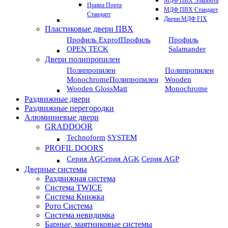
МДФ ПВХ Эльпорта
Прима Порта
МДФ ПВХ Стандарт
Стандарт
Двери МДФ FIX
Пластиковые двери ПВХ
Профиль Exprof
Профиль
Профиль
OPEN TECK
Salamander
Двери полипропилен
Полипропилен
Полипропилен
Monochrome
Полипропилен
Wooden
Wooden GlossMatt
Monochrome
Раздвижные двери
Раздвижные перегородки
Алюминиевые двери
GRADDOOR
Technoform
SYSTEM
PROFIL DOORS
Серия AG
Серия AGK
Серия AGP
Дверные системы
Раздвижная система
Система TWICE
Система Книжка
Рото Система
Система невидимка
Барные, маятниковые системы