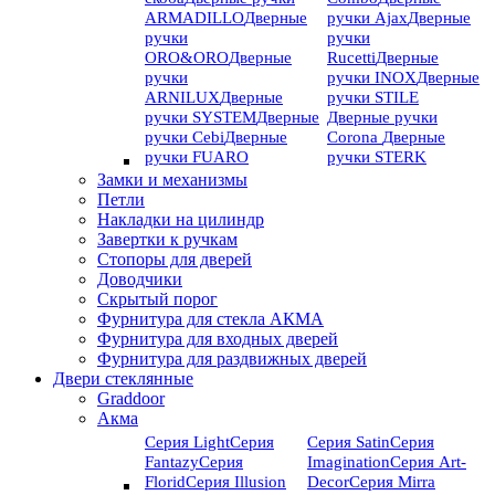
ARMADILLO
Дверные
ручки Ajax
Дверные
ручки
ручки
ORO&ORO
Дверные
Rucetti
Дверные
ручки
ручки INOX
Дверные
ARNILUX
Дверные
ручки STILE
ручки SYSTEM
Дверные
Дверные ручки
ручки Cebi
Дверные
Corona
Дверные
ручки FUARO
ручки STERK
Замки и механизмы
Петли
Накладки на цилиндр
Завертки к ручкам
Стопоры для дверей
Доводчики
Скрытый порог
Фурнитура для стекла АКМА
Фурнитура для входных дверей
Фурнитура для раздвижных дверей
Двери стеклянные
Graddoor
Акма
Серия Light
Серия
Серия Satin
Серия
Fantazy
Серия
Imagination
Серия Art-
Florid
Серия Illusion
Deсor
Серия Mirra