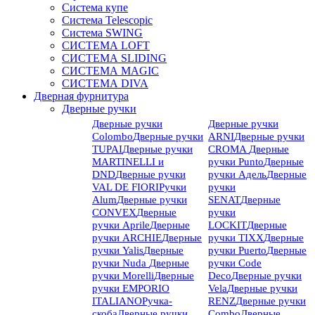
Система купе
Система Telescopic
Система SWING
СИСТЕМА LOFT
СИСТЕМА SLIDING
СИСТЕМА MAGIC
СИСТЕМА DIVA
Дверная фурнитура
Дверные ручки
Дверные ручки
Дверные ручки
Colombo
Дверные ручки
ARNI
Дверные ручки
TUPAI
Дверные ручки
CROMA
Дверные
MARTINELLI и
ручки Punto
Дверные
DND
Дверные ручки
ручки Адель
Дверные
VAL DE FIORI
Ручки
ручки
Alum
Дверные ручки
SENAT
Дверные
CONVEX
Дверные
ручки
ручки Aprile
Дверные
LOCKIT
Дверные
ручки ARCHIE
Дверные
ручки TIXX
Дверные
ручки Yalis
Дверные
ручки Puerto
Дверные
ручки Nuda
Дверные
ручки Code
ручки Morelli
Дверные
Deco
Дверные ручки
ручки EMPORIO
Vela
Дверные ручки
ITALIANO
Ручка-
RENZ
Дверные ручки
скоба
Дверные ручки
Combo
Дверные