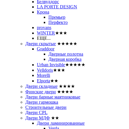
Белвуддорс
LA PORTE DESIGN
Крона
Премьер
Перфекто
provans
WINTER
★★★
ЕЩЕ...
Двери скрытые
★★★★★
Graddoor
Дверные полотна
Дверная коробка
Urban Invisible
★★★★★
Velldoris
★★★
Morelli
Elporta
★★
Двери складные
★★★★
Финские двери
★★★★
Двери барные маятниковые
Двери гармошка
Строительные двери
Двери CРL
Двери МДФ
★★
Двери ламинированные
Verda