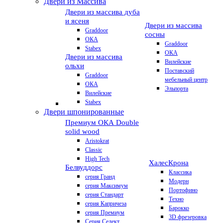
Двери из Массива
Двери из массива дуба
и ясеня
Двери из массива
Graddoor
сосны
ОКА
Graddoor
Stabex
ОКА
Двери из массива
Вилейские
ольхи
Поставский
Graddoor
мебельный центр
ОКА
Эльпорта
Вилейские
Stabex
Двери шпонированные
Премиум
ОКА Double
solid wood
Aristokrat
Classic
High Tech
Халес
Крона
Белвуддорс
Классика
серия Гранд
Модерн
серия Максимум
Портофино
серия Стандарт
Техно
серия Капричеза
Барокко
серия Премиум
3D фрезеровка
Серия Селект