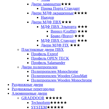
Двери ламинатин
★★★
Прима Порта Стандарт
Двери МДФ окрашенные
★★★★
Ньюдор
Двери МДФ ПВХ
★★★
МДФ ПВХ Эльпорта
★★★
Винил (Graffiti)
★★★
Браво (Bravo)
★★★
МДФ ПВХ Стандарт
★★★
Двери МДФ FIX
★★★
Пластиковые двери ПВХ
Профиль Exprof
Профиль OPEN TECK
Профиль Salamander
Двери полипропилен
Полипропилен Monochrome
Полипропилен Wooden GlossMatt
Полипропилен Wooden Monochrome
Раздвижные двери
Раздвижные перегородки
Алюминиевые двери
GRADDOOR
★★★★★
Technoform
★★★★★
SYSTEM
★★★★★