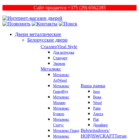
Сайт продается +375 (29) 6562285
Двери металлические
Белорусские двери
Сталлер
Viral Style
Для коттеджа
Стандарт
Эконом
Металюкс
Металюкс
ArtWood
Ваша рамка
Металюкс
ГрандВуд
Inox
Металюкс
Вежа
Милано
Wood
Металюкс
Paint
Бункер
Амега
Металюкс
Plat
Статус
Дизайнер
Belswissdoors/
Металюкс Гранд
НОРД
SWCRAFT
Титан
Металюкс