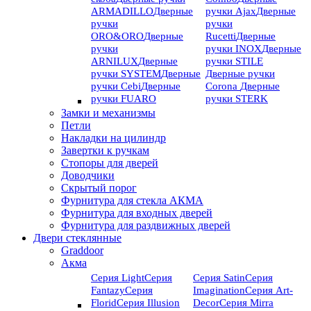
ARMADILLO
Дверные
ручки Ajax
Дверные
ручки
ручки
ORO&ORO
Дверные
Rucetti
Дверные
ручки
ручки INOX
Дверные
ARNILUX
Дверные
ручки STILE
ручки SYSTEM
Дверные
Дверные ручки
ручки Cebi
Дверные
Corona
Дверные
ручки FUARO
ручки STERK
Замки и механизмы
Петли
Накладки на цилиндр
Завертки к ручкам
Стопоры для дверей
Доводчики
Скрытый порог
Фурнитура для стекла АКМА
Фурнитура для входных дверей
Фурнитура для раздвижных дверей
Двери стеклянные
Graddoor
Акма
Серия Light
Серия
Серия Satin
Серия
Fantazy
Серия
Imagination
Серия Art-
Florid
Серия Illusion
Deсor
Серия Mirra