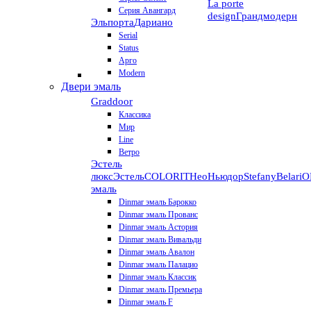
La porte
Серия Авангард
design
Грандмодерн
Эльпорта
Дариано
Serial
Status
Арго
Modern
Двери эмаль
Graddoor
Классика
Мир
Line
Ветро
Эстель
люкс
Эстель
COLORIT
НеоНьюдор
Stefany
Belari
О
эмаль
Dinmar эмаль Барокко
Dinmar эмаль Прованс
Dinmar эмаль Астория
Dinmar эмаль Вивальди
Dinmar эмаль Авалон
Dinmar эмаль Палацио
Dinmar эмаль Классик
Dinmar эмаль Премьера
Dinmar эмаль F