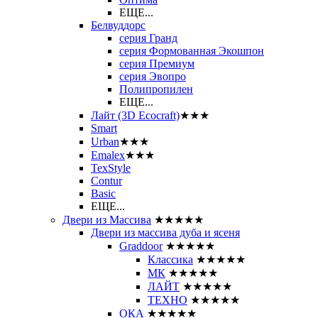
ЕЩЕ...
Белвуддорс
серия Гранд
серия Формованная Экошпон
серия Премиум
серия Эвопро
Полипропилен
ЕЩЕ...
Лайт (3D Ecocraft)
★★★
Smart
Urban
★★★
Emalex
★★★
TexStyle
Contur
Basic
ЕЩЕ...
Двери из Массива
★★★★★
Двери из массива дуба и ясеня
Graddoor
★★★★★
Классика
★★★★★
МК
★★★★★
ЛАЙТ
★★★★★
ТЕХНО
★★★★★
ОКА
★★★★★