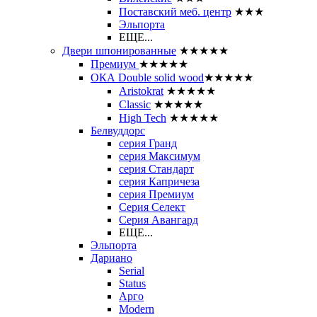
Поставский меб. центр
★★★
Эльпорта
ЕЩЕ...
Двери шпонированные
★★★★★
Премиум
★★★★★
ОКА Double solid wood
★★★★★
Aristokrat
★★★★★
Classic
★★★★★
High Tech
★★★★★
Белвуддорс
серия Гранд
серия Максимум
серия Стандарт
серия Капричеза
серия Премиум
Серия Селект
Серия Авангард
ЕЩЕ...
Эльпорта
Дариано
Serial
Status
Арго
Modern