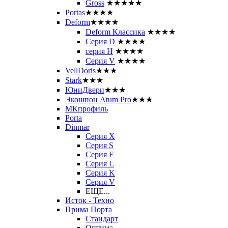
Gross
★★★★★
Portas
★★★★
Deform
★★★★
Deform Классика
★★★★
Серия D
★★★★
серия H
★★★★
Серия V
★★★★
VellDoris
★★★
Stark
★★★
ЮниДвери
★★★
Экошпон Atum Pro
★★★
МКпрофиль
Porta
Dinmar
Серия X
Серия S
Серия F
Серия L
Серия K
Серия V
ЕЩЕ...
Исток - Техно
Прима Порта
Стандарт
Оптима