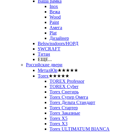
Ваша рамка
Inox
Вежа
Wood
Paint
Амега
Plat
Дизайнер
Belswissdoors/НОРД
SWCRAFT
Титан
ЕЩЕ...
Российские двери
МеталЮр
★★★★★
Torex
★★★★★
TOREX Professor
TOREX Cyber
Torex Снегирь
Torex Супер Омега
Torex Дельта Стандарт
Torex Стартер
Torex Заказные
Torex Х5
Torex Х3
Torex ULTIMATUM BIANCA