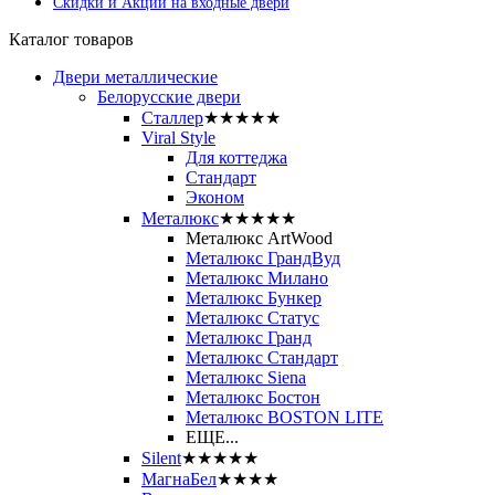
Скидки и Акции на входные двери
Каталог товаров
Двери металлические
Белорусские двери
Сталлер
★★★★★
Viral Style
Для коттеджа
Стандарт
Эконом
Металюкс
★★★★★
Металюкс ArtWood
Металюкс ГрандВуд
Металюкс Милано
Металюкс Бункер
Металюкс Статус
Металюкс Гранд
Металюкс Стандарт
Металюкс Siena
Металюкс Бостон
Металюкс BOSTON LITE
ЕЩЕ...
Silent
★★★★★
МагнаБел
★★★★