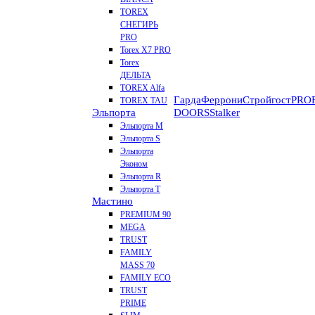
TOREX
СНЕГИРЬ
PRO
Torex X7 PRO
Torex
ДЕЛЬТА
TOREX Alfa
Гарда
Феррони
Стройгост
PROF
TOREX TAU
Эльпорта
DOORS
Stalker
Эльпорта M
Эльпорта S
Эльпорта
Эконом
Эльпорта R
Эльпорта Т
Мастино
PREMIUM 90
MEGA
TRUST
FAMILY
MASS 70
FAMILY ECO
TRUST
PRIME