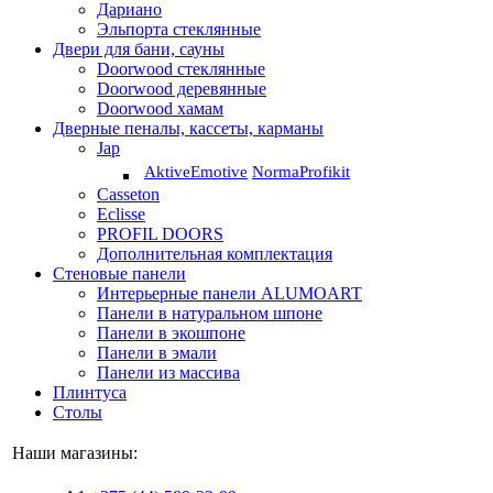
Дариано
Эльпорта стеклянные
Двери для бани, сауны
Doorwood стеклянные
Doorwood деревянные
Doorwood хамам
Дверные пеналы, кассеты, карманы
Jap
Aktive
Emotive
Norma
Profikit
Casseton
Eclisse
PROFIL DOORS
Дополнительная комплектация
Стеновые панели
Интерьерные панели ALUMOART
Панели в натуральном шпоне
Панели в экошпоне
Панели в эмали
Панели из массива
Плинтуса
Столы
Наши магазины: