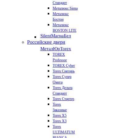
Стандарт
Металюкс Siena
Металюкс
Бостон
Металюкс
BOSTON LITE
Silent
МагнаБел
Российские двери
МеталЮр
Torex
TOREX
Professor
TOREX Cyber
Torex Снегирь
Torex Супер
Омега
Torex Дельта
Стандарт
Torex Стартер
Torex
Заказные
Torex Х5
Torex Х3
Torex
ULTIMATUM
BIANCA