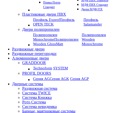
МДФ ПВХ Эльпорта
Прима Порта
МДФ ПВХ Стандарт
Стандарт
Двери МДФ FIX
Пластиковые двери ПВХ
Профиль Exprof
Профиль
Профиль
OPEN TECK
Salamander
Двери полипропилен
Полипропилен
Полипропилен
Monochrome
Полипропилен
Wooden
Wooden GlossMatt
Monochrome
Раздвижные двери
Раздвижные перегородки
Алюминиевые двери
GRADDOOR
Technoform
SYSTEM
PROFIL DOORS
Серия AG
Серия AGK
Серия AGP
Дверные системы
Раздвижная система
Система TWICE
Система Книжка
Рото Система
Система невидимка
Барные, маятниковые системы