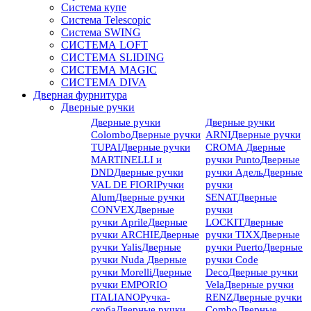
Система купе
Система Telescopic
Система SWING
СИСТЕМА LOFT
СИСТЕМА SLIDING
СИСТЕМА MAGIC
СИСТЕМА DIVA
Дверная фурнитура
Дверные ручки
Дверные ручки
Дверные ручки
Colombo
Дверные ручки
ARNI
Дверные ручки
TUPAI
Дверные ручки
CROMA
Дверные
MARTINELLI и
ручки Punto
Дверные
DND
Дверные ручки
ручки Адель
Дверные
VAL DE FIORI
Ручки
ручки
Alum
Дверные ручки
SENAT
Дверные
CONVEX
Дверные
ручки
ручки Aprile
Дверные
LOCKIT
Дверные
ручки ARCHIE
Дверные
ручки TIXX
Дверные
ручки Yalis
Дверные
ручки Puerto
Дверные
ручки Nuda
Дверные
ручки Code
ручки Morelli
Дверные
Deco
Дверные ручки
ручки EMPORIO
Vela
Дверные ручки
ITALIANO
Ручка-
RENZ
Дверные ручки
скоба
Дверные ручки
Combo
Дверные