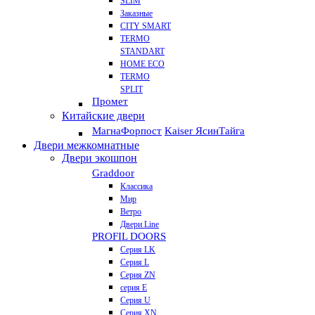
SLIM
Заказные
CITY SMART
TERMO
STANDART
HOME ECO
ТЕRМО
SPLIT
Промет
Китайские двери
Магна
Форпост
Kaiser Ясин
Тайга
Двери межкомнатные
Двери экошпон
Graddoor
Классика
Мир
Ветро
Двери Line
PROFIL DOORS
Серия LK
Серия L
Серия ZN
серия E
Серия U
Серия XN