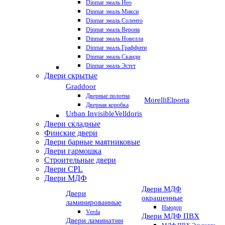
Dinmar эмаль Нео
Dinmar эмаль Микси
Dinmar эмаль Соленто
Dinmar эмаль Верона
Dinmar эмаль Новелла
Dinmar эмаль Граффити
Dinmar эмаль Сканди
Dinmar эмаль Эстет
Двери скрытые
Graddoor
Дверные полотна
Morelli
Elporta
Дверная коробка
Urban Invisible
Velldoris
Двери складные
Финские двери
Двери барные маятниковые
Двери гармошка
Строительные двери
Двери CРL
Двери МДФ
Двери МДФ
Двери
окрашенные
ламинированные
Ньюдор
Verda
Двери МДФ ПВХ
Двери ламинатин