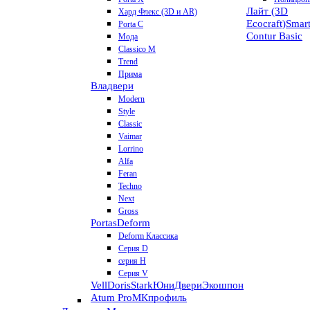
Лайт (3D
Хард Флекс (3D и AR)
Ecocraft)
Smar
Porta C
Contur
Basic
Мода
Classico M
Trend
Прима
Владвери
Modern
Style
Classic
Vaimar
Lorrino
Alfa
Feran
Techno
Next
Gross
Portas
Deform
Deform Классика
Серия D
серия H
Серия V
VellDoris
Stark
ЮниДвери
Экошпон
Atum Pro
МКпрофиль