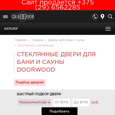
Сайт продается +375
(29) 6562285
КАТАЛОГ
Главная
—
Товары
—
Двери для бани, сауны
—
Doorwood стеклянные
СТЕКЛЯННЫЕ ДВЕРИ ДЛЯ
БАНИ И САУНЫ
DOORWOOD
Подбор дверей
БЫСТРЫЙ ПОДБОР ДВЕРИ
руб.
Подобрать