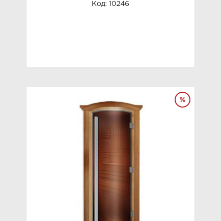
фурнитуройДвери Doorwood серия
Код: 10246
Престиж Золотая.