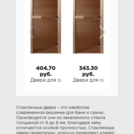
404.70
343.30
382.
руб.
руб.
руб
Двери для сауны Doorwood Бронза. В ко
Двери для сауны Doorwo
Двери 
Стеклянные двери – это наиболее
современное решение для бани и сауны.
Производятся они из закаленного стекла
толщиной от 6 до 8 мм, благодаря чему
отличаются особой прочностью. Стеклянные
двери герметичны, хорошо разделяют климат