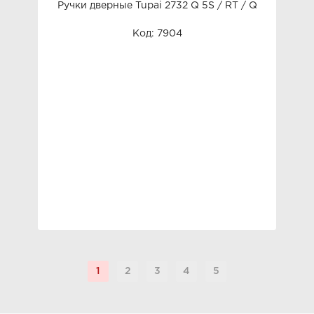
Ручки дверные Tupai 2732 Q 5S / RT / Q
Код: 7904
1
2
3
4
5