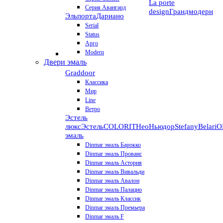
La porte
Серия Авангард
design
Грандмодерн
Эльпорта
Дариано
Serial
Status
Арго
Modern
Двери эмаль
Graddoor
Классика
Мир
Line
Ветро
Эстель
люкс
Эстель
COLORIT
НеоНьюдор
Stefany
Belari
О
эмаль
Dinmar эмаль Барокко
Dinmar эмаль Прованс
Dinmar эмаль Астория
Dinmar эмаль Вивальди
Dinmar эмаль Авалон
Dinmar эмаль Палацио
Dinmar эмаль Классик
Dinmar эмаль Премьера
Dinmar эмаль F