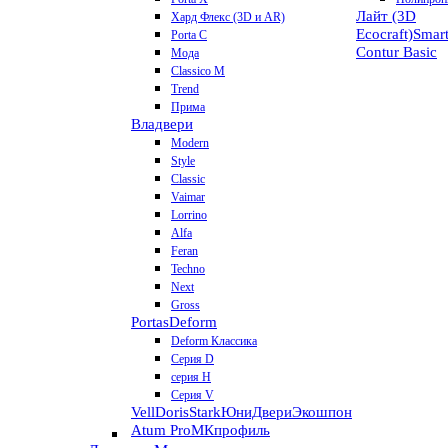
Лайт (3D
Хард Флекс (3D и AR)
Ecocraft)
Smar
Porta C
Contur
Basic
Мода
Classico M
Trend
Прима
Владвери
Modern
Style
Classic
Vaimar
Lorrino
Alfa
Feran
Techno
Next
Gross
Portas
Deform
Deform Классика
Серия D
серия H
Серия V
VellDoris
Stark
ЮниДвери
Экошпон
Atum Pro
МКпрофиль