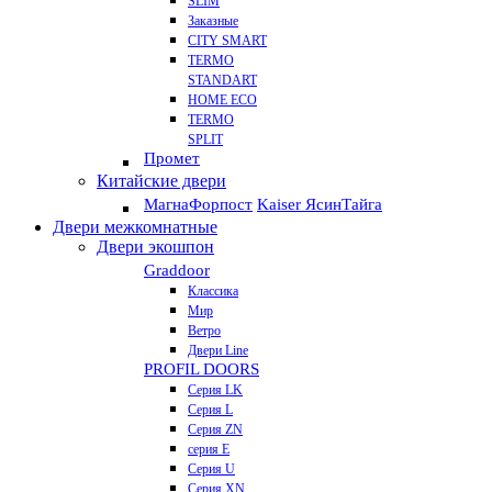
SLIM
Заказные
CITY SMART
TERMO
STANDART
HOME ECO
ТЕRМО
SPLIT
Промет
Китайские двери
Магна
Форпост
Kaiser Ясин
Тайга
Двери межкомнатные
Двери экошпон
Graddoor
Классика
Мир
Ветро
Двери Line
PROFIL DOORS
Серия LK
Серия L
Серия ZN
серия E
Серия U
Серия XN