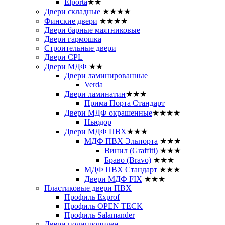
Elporta
★★
Двери складные
★★★★
Финские двери
★★★★
Двери барные маятниковые
Двери гармошка
Строительные двери
Двери CРL
Двери МДФ
★★
Двери ламинированные
Verda
Двери ламинатин
★★★
Прима Порта Стандарт
Двери МДФ окрашенные
★★★★
Ньюдор
Двери МДФ ПВХ
★★★
МДФ ПВХ Эльпорта
★★★
Винил (Graffiti)
★★★
Браво (Bravo)
★★★
МДФ ПВХ Стандарт
★★★
Двери МДФ FIX
★★★
Пластиковые двери ПВХ
Профиль Exprof
Профиль OPEN TECK
Профиль Salamander
Двери полипропилен