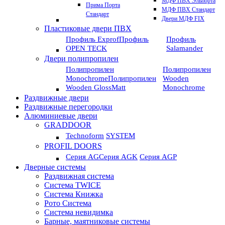
МДФ ПВХ Эльпорта
Прима Порта
МДФ ПВХ Стандарт
Стандарт
Двери МДФ FIX
Пластиковые двери ПВХ
Профиль Exprof
Профиль
Профиль
OPEN TECK
Salamander
Двери полипропилен
Полипропилен
Полипропилен
Monochrome
Полипропилен
Wooden
Wooden GlossMatt
Monochrome
Раздвижные двери
Раздвижные перегородки
Алюминиевые двери
GRADDOOR
Technoform
SYSTEM
PROFIL DOORS
Серия AG
Серия AGK
Серия AGP
Дверные системы
Раздвижная система
Система TWICE
Система Книжка
Рото Система
Система невидимка
Барные, маятниковые системы