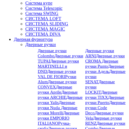
Система купе
Система Telescopic
Система SWING
СИСТЕМА LOFT
СИСТЕМА SLIDING
СИСТЕМА MAGIC
СИСТЕМА DIVA
Дверная фурнитура
Дверные ручки
Дверные ручки
Дверные ручки
Colombo
Дверные ручки
ARNI
Дверные ручки
TUPAI
Дверные ручки
CROMA
Дверные
MARTINELLI и
ручки Punto
Дверные
DND
Дверные ручки
ручки Адель
Дверные
VAL DE FIORI
Ручки
ручки
Alum
Дверные ручки
SENAT
Дверные
CONVEX
Дверные
ручки
ручки Aprile
Дверные
LOCKIT
Дверные
ручки ARCHIE
Дверные
ручки TIXX
Дверные
ручки Yalis
Дверные
ручки Puerto
Дверные
ручки Nuda
Дверные
ручки Code
ручки Morelli
Дверные
Deco
Дверные ручки
ручки EMPORIO
Vela
Дверные ручки
ITALIANO
Ручка-
RENZ
Дверные ручки
скоба
Дверные ручки
Combo
Дверные