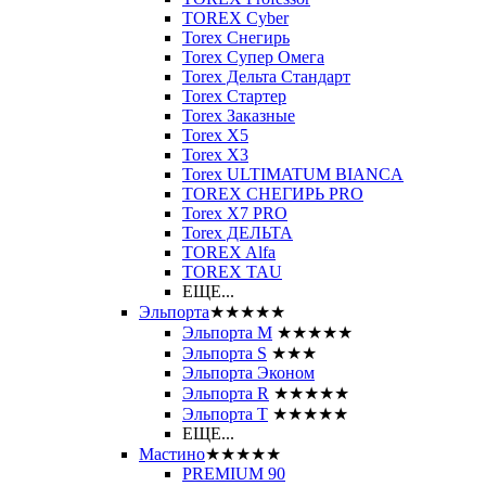
TOREX Cyber
Torex Снегирь
Torex Супер Омега
Torex Дельта Стандарт
Torex Стартер
Torex Заказные
Torex Х5
Torex Х3
Torex ULTIMATUM BIANCA
TOREX СНЕГИРЬ PRO
Torex X7 PRO
Torex ДЕЛЬТА
TOREX Alfa
TOREX TAU
ЕЩЕ...
Эльпорта
★★★★★
Эльпорта M
★★★★★
Эльпорта S
★★★
Эльпорта Эконом
Эльпорта R
★★★★★
Эльпорта Т
★★★★★
ЕЩЕ...
Мастино
★★★★★
PREMIUM 90