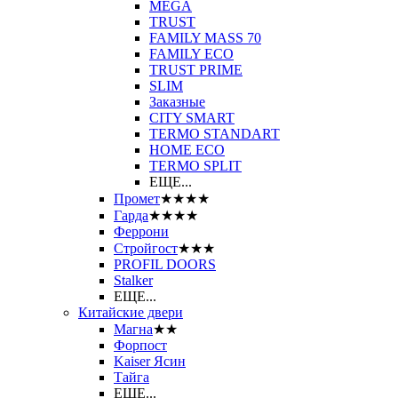
MEGA
TRUST
FAMILY MASS 70
FAMILY ECO
TRUST PRIME
SLIM
Заказные
CITY SMART
TERMO STANDART
HOME ECO
ТЕRМО SPLIT
ЕЩЕ...
Промет
★★★★
Гарда
★★★★
Феррони
Стройгост
★★★
PROFIL DOORS
Stalker
ЕЩЕ...
Китайские двери
Магна
★★
Форпост
Kaiser Ясин
Тайга
ЕЩЕ...