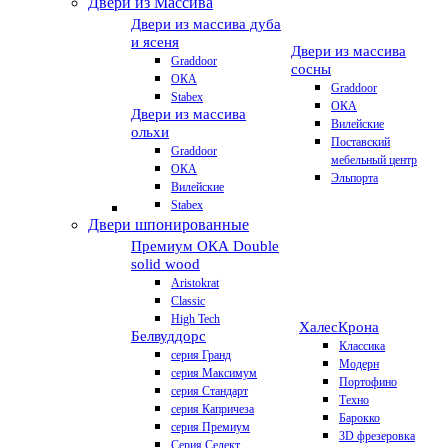
Двери из Массива
Двери из массива дуба
и ясеня
Двери из массива
Graddoor
сосны
ОКА
Graddoor
Stabex
ОКА
Двери из массива
Вилейские
ольхи
Поставский
Graddoor
мебельный центр
ОКА
Эльпорта
Вилейские
Stabex
Двери шпонированные
Премиум
ОКА Double
solid wood
Aristokrat
Classic
High Tech
Халес
Крона
Белвуддорс
Классика
серия Гранд
Модерн
серия Максимум
Портофино
серия Стандарт
Техно
серия Капричеза
Барокко
серия Премиум
3D фрезеровка
Серия Селект