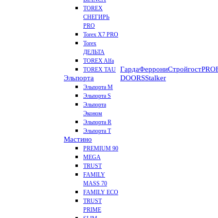
TOREX
СНЕГИРЬ
PRO
Torex X7 PRO
Torex
ДЕЛЬТА
TOREX Alfa
Гарда
Феррони
Стройгост
PROF
TOREX TAU
Эльпорта
DOORS
Stalker
Эльпорта M
Эльпорта S
Эльпорта
Эконом
Эльпорта R
Эльпорта Т
Мастино
PREMIUM 90
MEGA
TRUST
FAMILY
MASS 70
FAMILY ECO
TRUST
PRIME