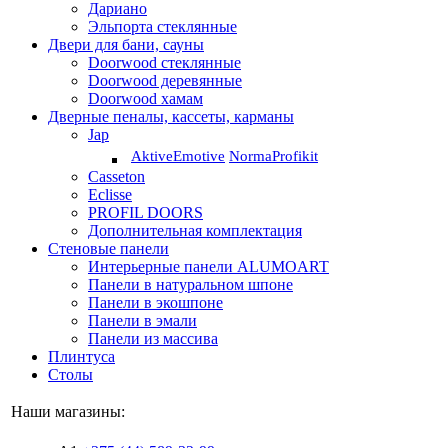
Дариано
Эльпорта стеклянные
Двери для бани, сауны
Doorwood стеклянные
Doorwood деревянные
Doorwood хамам
Дверные пеналы, кассеты, карманы
Jap
Aktive
Emotive
Norma
Profikit
Casseton
Eclisse
PROFIL DOORS
Дополнительная комплектация
Стеновые панели
Интерьерные панели ALUMOART
Панели в натуральном шпоне
Панели в экошпоне
Панели в эмали
Панели из массива
Плинтуса
Столы
Наши магазины: