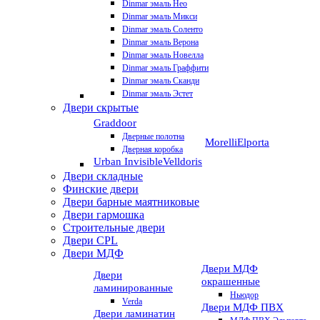
Dinmar эмаль Нео
Dinmar эмаль Микси
Dinmar эмаль Соленто
Dinmar эмаль Верона
Dinmar эмаль Новелла
Dinmar эмаль Граффити
Dinmar эмаль Сканди
Dinmar эмаль Эстет
Двери скрытые
Graddoor
Дверные полотна
Morelli
Elporta
Дверная коробка
Urban Invisible
Velldoris
Двери складные
Финские двери
Двери барные маятниковые
Двери гармошка
Строительные двери
Двери CРL
Двери МДФ
Двери МДФ
Двери
окрашенные
ламинированные
Ньюдор
Verda
Двери МДФ ПВХ
Двери ламинатин