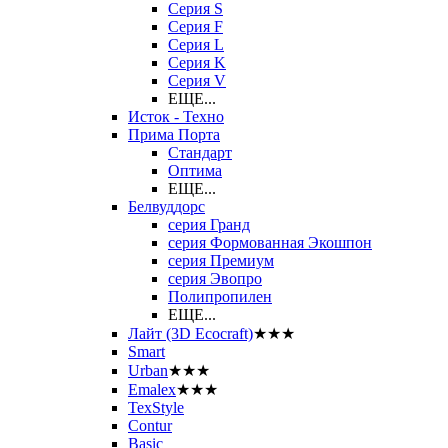
Серия S
Серия F
Серия L
Серия K
Серия V
ЕЩЕ...
Исток - Техно
Прима Порта
Стандарт
Оптима
ЕЩЕ...
Белвуддорс
серия Гранд
серия Формованная Экошпон
серия Премиум
серия Эвопро
Полипропилен
ЕЩЕ...
Лайт (3D Ecocraft)
★★★
Smart
Urban
★★★
Emalex
★★★
TexStyle
Contur
Basic