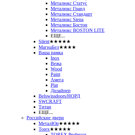
Металюкс Статус
Металюкс Гранд
Металюкс Стандарт
Металюкс Siena
Металюкс Бостон
Металюкс BOSTON LITE
ЕЩЕ...
Silent
★★★★★
МагнаБел
★★★★
Ваша рамка
Inox
Вежа
Wood
Paint
Амега
Plat
Дизайнер
Belswissdoors/НОРД
SWCRAFT
Титан
ЕЩЕ...
Российские двери
МеталЮр
★★★★★
Torex
★★★★★
TOREX Professor