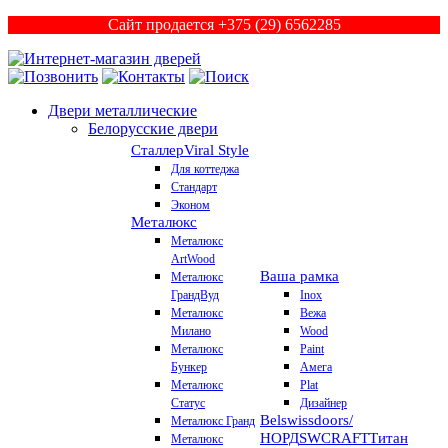
Сайт продается +375 (29) 6562285
Двери металлические
Белорусские двери
Сталлер
Viral Style
Для коттеджа
Стандарт
Эконом
Металюкс
Металюкс
ArtWood
Ваша рамка
Металюкс
ГрандВуд
Inox
Металюкс
Вежа
Милано
Wood
Металюкс
Paint
Бункер
Амега
Металюкс
Plat
Статус
Дизайнер
Belswissdoors/
Металюкс Гранд
НОРД
SWCRAFT
Титан
Металюкс