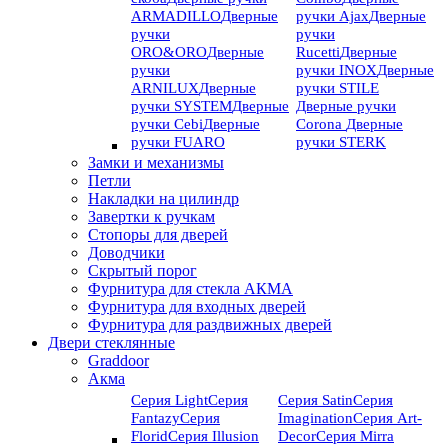
ARMADILLO
Дверные
ручки Ajax
Дверные
ручки
ручки
ORO&ORO
Дверные
Rucetti
Дверные
ручки
ручки INOX
Дверные
ARNILUX
Дверные
ручки STILE
ручки SYSTEM
Дверные
Дверные ручки
ручки Cebi
Дверные
Corona
Дверные
ручки FUARO
ручки STERK
Замки и механизмы
Петли
Накладки на цилиндр
Завертки к ручкам
Стопоры для дверей
Доводчики
Скрытый порог
Фурнитура для стекла АКМА
Фурнитура для входных дверей
Фурнитура для раздвижных дверей
Двери стеклянные
Graddoor
Акма
Серия Light
Серия
Серия Satin
Серия
Fantazy
Серия
Imagination
Серия Art-
Florid
Серия Illusion
Deсor
Серия Mirra