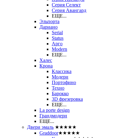
Серия Селект
Серия Авангард
ЕЩЕ...
Эльпорта
Дариано
Serial
Status
Арго
Modern
ЕЩЕ...
Халес
Крона
Классика
Модерн
Портофино
Техно
Барокко
3D фрезеровка
ЕЩЕ...
La porte design
Грандмодерн
ЕЩЕ...
Двери эмаль
★★★★★
Graddoor
★★★★★