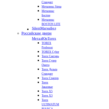
Стандарт
Металюкс Siena
Металюкс
Бостон
Металюкс
BOSTON LITE
Silent
МагнаБел
Российские двери
МеталЮр
Torex
TOREX
Professor
TOREX Cyber
Torex Снегирь
Torex Супер
Омега
Torex Дельта
Стандарт
Torex Стартер
Torex
Заказные
Torex Х5
Torex Х3
Torex
ULTIMATUM
BIANCA