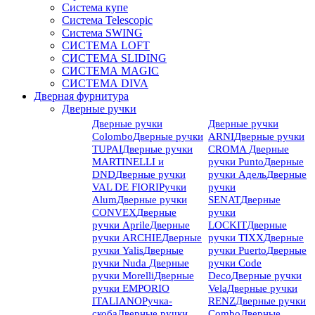
Система купе
Система Telescopic
Система SWING
СИСТЕМА LOFT
СИСТЕМА SLIDING
СИСТЕМА MAGIC
СИСТЕМА DIVA
Дверная фурнитура
Дверные ручки
Дверные ручки
Дверные ручки
Colombo
Дверные ручки
ARNI
Дверные ручки
TUPAI
Дверные ручки
CROMA
Дверные
MARTINELLI и
ручки Punto
Дверные
DND
Дверные ручки
ручки Адель
Дверные
VAL DE FIORI
Ручки
ручки
Alum
Дверные ручки
SENAT
Дверные
CONVEX
Дверные
ручки
ручки Aprile
Дверные
LOCKIT
Дверные
ручки ARCHIE
Дверные
ручки TIXX
Дверные
ручки Yalis
Дверные
ручки Puerto
Дверные
ручки Nuda
Дверные
ручки Code
ручки Morelli
Дверные
Deco
Дверные ручки
ручки EMPORIO
Vela
Дверные ручки
ITALIANO
Ручка-
RENZ
Дверные ручки
скоба
Дверные ручки
Combo
Дверные