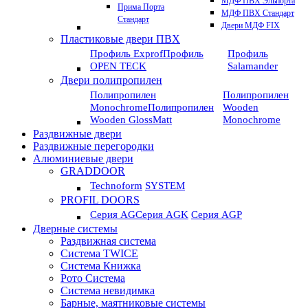
МДФ ПВХ Эльпорта
Прима Порта
МДФ ПВХ Стандарт
Стандарт
Двери МДФ FIX
Пластиковые двери ПВХ
Профиль Exprof
Профиль
Профиль
OPEN TECK
Salamander
Двери полипропилен
Полипропилен
Полипропилен
Monochrome
Полипропилен
Wooden
Wooden GlossMatt
Monochrome
Раздвижные двери
Раздвижные перегородки
Алюминиевые двери
GRADDOOR
Technoform
SYSTEM
PROFIL DOORS
Серия AG
Серия AGK
Серия AGP
Дверные системы
Раздвижная система
Система TWICE
Система Книжка
Рото Система
Система невидимка
Барные, маятниковые системы