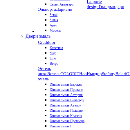
La porte
Серия Авангард
design
Грандмодерн
Эльпорта
Дариано
Serial
Status
Арго
Modern
Двери эмаль
Graddoor
Классика
Мир
Line
Ветро
Эстель
люкс
Эстель
COLORIT
НеоНьюдор
Stefany
Belari
О
эмаль
Dinmar эмаль Барокко
Dinmar эмаль Прованс
Dinmar эмаль Астория
Dinmar эмаль Вивальди
Dinmar эмаль Авалон
Dinmar эмаль Палацио
Dinmar эмаль Классик
Dinmar эмаль Премьера
Dinmar эмаль F