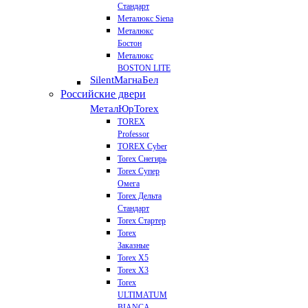
Стандарт
Металюкс Siena
Металюкс
Бостон
Металюкс
BOSTON LITE
Silent
МагнаБел
Российские двери
МеталЮр
Torex
TOREX
Professor
TOREX Cyber
Torex Снегирь
Torex Супер
Омега
Torex Дельта
Стандарт
Torex Стартер
Torex
Заказные
Torex Х5
Torex Х3
Torex
ULTIMATUM
BIANCA