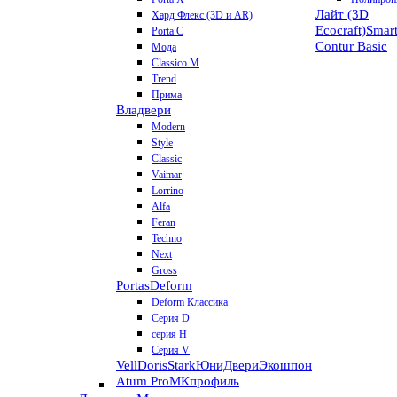
Лайт (3D
Хард Флекс (3D и AR)
Ecocraft)
Smar
Porta C
Contur
Basic
Мода
Classico M
Trend
Прима
Владвери
Modern
Style
Classic
Vaimar
Lorrino
Alfa
Feran
Techno
Next
Gross
Portas
Deform
Deform Классика
Серия D
серия H
Серия V
VellDoris
Stark
ЮниДвери
Экошпон
Atum Pro
МКпрофиль