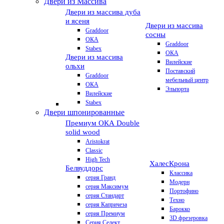
Двери из Массива
Двери из массива дуба
и ясеня
Двери из массива
Graddoor
сосны
ОКА
Graddoor
Stabex
ОКА
Двери из массива
Вилейские
ольхи
Поставский
Graddoor
мебельный центр
ОКА
Эльпорта
Вилейские
Stabex
Двери шпонированные
Премиум
ОКА Double
solid wood
Aristokrat
Classic
High Tech
Халес
Крона
Белвуддорс
Классика
серия Гранд
Модерн
серия Максимум
Портофино
серия Стандарт
Техно
серия Капричеза
Барокко
серия Премиум
3D фрезеровка
Серия Селект