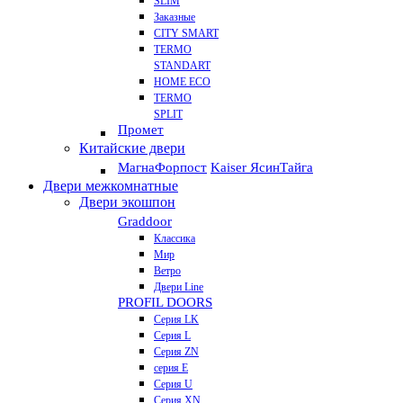
SLIM
Заказные
CITY SMART
TERMO
STANDART
HOME ECO
ТЕRМО
SPLIT
Промет
Китайские двери
Магна
Форпост
Kaiser Ясин
Тайга
Двери межкомнатные
Двери экошпон
Graddoor
Классика
Мир
Ветро
Двери Line
PROFIL DOORS
Серия LK
Серия L
Серия ZN
серия E
Серия U
Серия XN