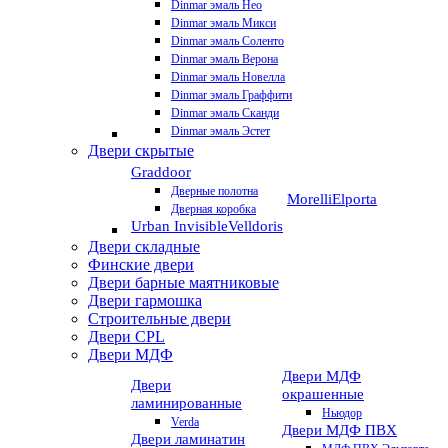
Dinmar эмаль Нео
Dinmar эмаль Микси
Dinmar эмаль Соленто
Dinmar эмаль Верона
Dinmar эмаль Новелла
Dinmar эмаль Граффити
Dinmar эмаль Сканди
Dinmar эмаль Эстет
Двери скрытые
Graddoor
Дверные полотна
Morelli
Elporta
Дверная коробка
Urban Invisible
Velldoris
Двери складные
Финские двери
Двери барные маятниковые
Двери гармошка
Строительные двери
Двери CРL
Двери МДФ
Двери МДФ
Двери
окрашенные
ламинированные
Ньюдор
Verda
Двери МДФ ПВХ
Двери ламинатин