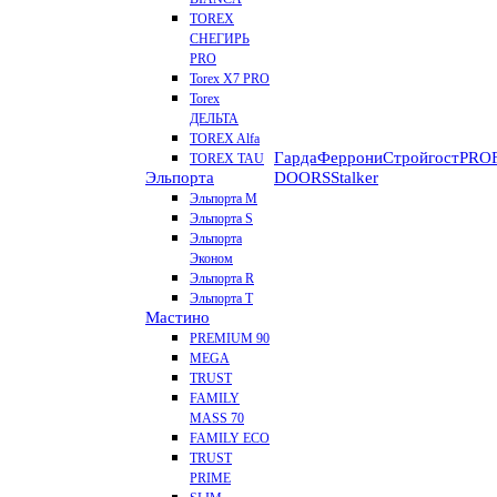
TOREX
СНЕГИРЬ
PRO
Torex X7 PRO
Torex
ДЕЛЬТА
TOREX Alfa
Гарда
Феррони
Стройгост
PROF
TOREX TAU
Эльпорта
DOORS
Stalker
Эльпорта M
Эльпорта S
Эльпорта
Эконом
Эльпорта R
Эльпорта Т
Мастино
PREMIUM 90
MEGA
TRUST
FAMILY
MASS 70
FAMILY ECO
TRUST
PRIME