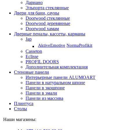
Дариано
Эльпорта стеклянные
Двери для бани, сауны
Doorwood стеклянные
Doorwood деревянные
Doorwood хамам
Дверные пеналы, кассеты, карманы
Jap
Aktive
Emotive
Norma
Profikit
Casseton
Eclisse
PROFIL DOORS
Дополнительная комплектация
Стеновые панели
Интерьерные панели ALUMOART
Панели в натуральном шпоне
Панели в экошпоне
Панели в эмали
Панели из массива
Плинтуса
Столы
Наши магазины: