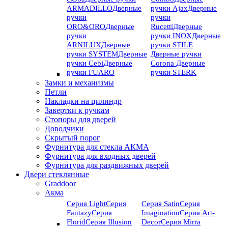
ARMADILLO
Дверные
ручки Ajax
Дверные
ручки
ручки
ORO&ORO
Дверные
Rucetti
Дверные
ручки
ручки INOX
Дверные
ARNILUX
Дверные
ручки STILE
ручки SYSTEM
Дверные
Дверные ручки
ручки Cebi
Дверные
Corona
Дверные
ручки FUARO
ручки STERK
Замки и механизмы
Петли
Накладки на цилиндр
Завертки к ручкам
Стопоры для дверей
Доводчики
Скрытый порог
Фурнитура для стекла АКМА
Фурнитура для входных дверей
Фурнитура для раздвижных дверей
Двери стеклянные
Graddoor
Акма
Серия Light
Серия
Серия Satin
Серия
Fantazy
Серия
Imagination
Серия Art-
Florid
Серия Illusion
Deсor
Серия Mirra