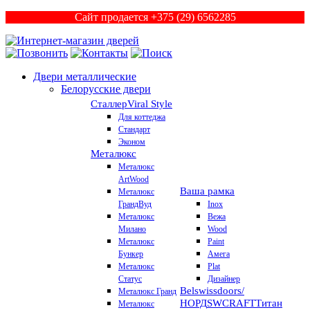
Сайт продается +375 (29) 6562285
Двери металлические
Белорусские двери
Сталлер
Viral Style
Для коттеджа
Стандарт
Эконом
Металюкс
Металюкс
ArtWood
Ваша рамка
Металюкс
ГрандВуд
Inox
Металюкс
Вежа
Милано
Wood
Металюкс
Paint
Бункер
Амега
Металюкс
Plat
Статус
Дизайнер
Belswissdoors/
Металюкс Гранд
НОРД
SWCRAFT
Титан
Металюкс