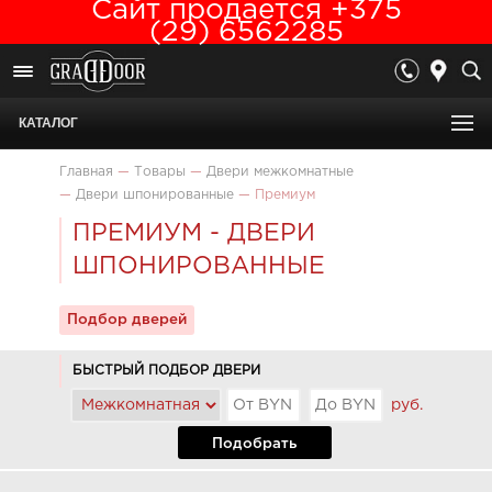
Сайт продается +375
(29) 6562285
КАТАЛОГ
Главная
—
Товары
—
Двери межкомнатные
—
Двери шпонированные
—
Премиум
ПРЕМИУМ - ДВЕРИ
ШПОНИРОВАННЫЕ
Подбор дверей
БЫСТРЫЙ ПОДБОР ДВЕРИ
руб.
Подобрать