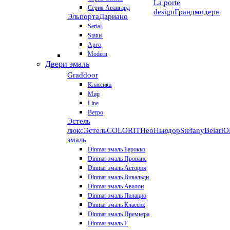
La porte
Серия Авангард
design
Грандмодерн
Эльпорта
Дариано
Serial
Status
Арго
Modern
Двери эмаль
Graddoor
Классика
Мир
Line
Ветро
Эстель
люкс
Эстель
COLORIT
НеоНьюдор
Stefany
Belari
О
эмаль
Dinmar эмаль Барокко
Dinmar эмаль Прованс
Dinmar эмаль Астория
Dinmar эмаль Вивальди
Dinmar эмаль Авалон
Dinmar эмаль Палацио
Dinmar эмаль Классик
Dinmar эмаль Премьера
Dinmar эмаль F