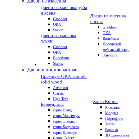
Двери из Массива
Двери из массива дуба
и ясеня
Двери из массива
Graddoor
сосны
ОКА
Graddoor
Stabex
ОКА
Двери из массива
Вилейские
ольхи
Поставский
Graddoor
мебельный центр
ОКА
Эльпорта
Вилейские
Stabex
Двери шпонированные
Премиум
ОКА Double
solid wood
Aristokrat
Classic
High Tech
Халес
Крона
Белвуддорс
Классика
серия Гранд
Модерн
серия Максимум
Портофино
серия Стандарт
Техно
серия Капричеза
Барокко
серия Премиум
3D фрезеровка
Серия Селект