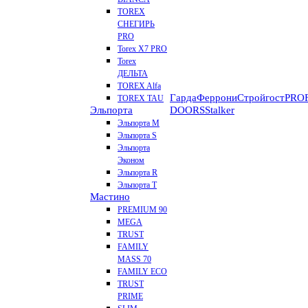
TOREX
СНЕГИРЬ
PRO
Torex X7 PRO
Torex
ДЕЛЬТА
TOREX Alfa
Гарда
Феррони
Стройгост
PROF
TOREX TAU
Эльпорта
DOORS
Stalker
Эльпорта M
Эльпорта S
Эльпорта
Эконом
Эльпорта R
Эльпорта Т
Мастино
PREMIUM 90
MEGA
TRUST
FAMILY
MASS 70
FAMILY ECO
TRUST
PRIME