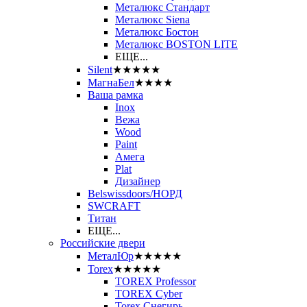
Металюкс Стандарт
Металюкс Siena
Металюкс Бостон
Металюкс BOSTON LITE
ЕЩЕ...
Silent
★★★★★
МагнаБел
★★★★
Ваша рамка
Inox
Вежа
Wood
Paint
Амега
Plat
Дизайнер
Belswissdoors/НОРД
SWCRAFT
Титан
ЕЩЕ...
Российские двери
МеталЮр
★★★★★
Torex
★★★★★
TOREX Professor
TOREX Cyber
Torex Снегирь