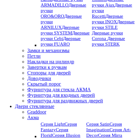
ARMADILLO
Дверные
ручки Ajax
Дверные
ручки
ручки
ORO&ORO
Дверные
Rucetti
Дверные
ручки
ручки INOX
Дверные
ARNILUX
Дверные
ручки STILE
ручки SYSTEM
Дверные
Дверные ручки
ручки Cebi
Дверные
Corona
Дверные
ручки FUARO
ручки STERK
Замки и механизмы
Петли
Накладки на цилиндр
Завертки к ручкам
Стопоры для дверей
Доводчики
Скрытый порог
Фурнитура для стекла АКМА
Фурнитура для входных дверей
Фурнитура для раздвижных дверей
Двери стеклянные
Graddoor
Акма
Серия Light
Серия
Серия Satin
Серия
Fantazy
Серия
Imagination
Серия Art-
Florid
Серия Illusion
Deсor
Серия Mirra