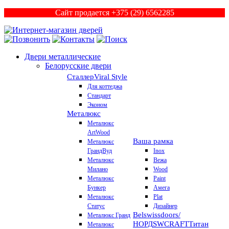
Сайт продается +375 (29) 6562285
Двери металлические
Белорусские двери
Сталлер
Viral Style
Для коттеджа
Стандарт
Эконом
Металюкс
Металюкс
ArtWood
Ваша рамка
Металюкс
ГрандВуд
Inox
Металюкс
Вежа
Милано
Wood
Металюкс
Paint
Бункер
Амега
Металюкс
Plat
Статус
Дизайнер
Belswissdoors/
Металюкс Гранд
НОРД
SWCRAFT
Титан
Металюкс