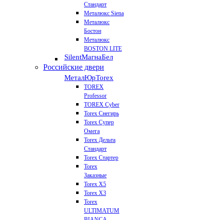
Стандарт
Металюкс Siena
Металюкс
Бостон
Металюкс
BOSTON LITE
Silent
МагнаБел
Российские двери
МеталЮр
Torex
TOREX
Professor
TOREX Cyber
Torex Снегирь
Torex Супер
Омега
Torex Дельта
Стандарт
Torex Стартер
Torex
Заказные
Torex Х5
Torex Х3
Torex
ULTIMATUM
BIANCA