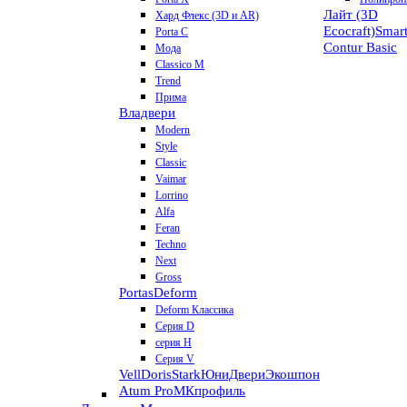
Лайт (3D
Хард Флекс (3D и AR)
Ecocraft)
Smar
Porta C
Contur
Basic
Мода
Classico M
Trend
Прима
Владвери
Modern
Style
Classic
Vaimar
Lorrino
Alfa
Feran
Techno
Next
Gross
Portas
Deform
Deform Классика
Серия D
серия H
Серия V
VellDoris
Stark
ЮниДвери
Экошпон
Atum Pro
МКпрофиль