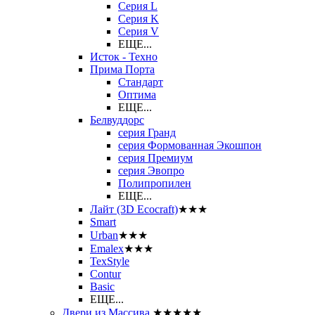
Серия L
Серия K
Серия V
ЕЩЕ...
Исток - Техно
Прима Порта
Стандарт
Оптима
ЕЩЕ...
Белвуддорс
серия Гранд
серия Формованная Экошпон
серия Премиум
серия Эвопро
Полипропилен
ЕЩЕ...
Лайт (3D Ecocraft)
★★★
Smart
Urban
★★★
Emalex
★★★
TexStyle
Contur
Basic
ЕЩЕ...
Двери из Массива
★★★★★