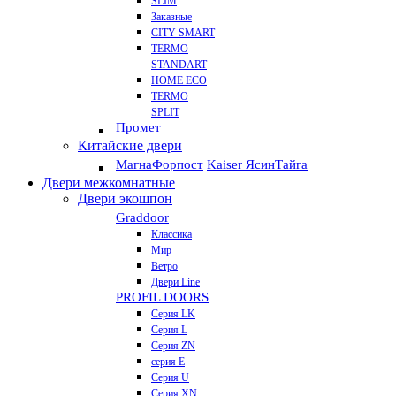
SLIM
Заказные
CITY SMART
TERMO
STANDART
HOME ECO
ТЕRМО
SPLIT
Промет
Китайские двери
Магна
Форпост
Kaiser Ясин
Тайга
Двери межкомнатные
Двери экошпон
Graddoor
Классика
Мир
Ветро
Двери Line
PROFIL DOORS
Серия LK
Серия L
Серия ZN
серия E
Серия U
Серия XN