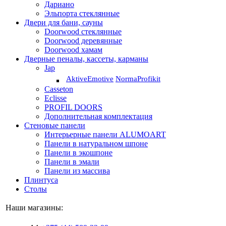
Дариано
Эльпорта стеклянные
Двери для бани, сауны
Doorwood стеклянные
Doorwood деревянные
Doorwood хамам
Дверные пеналы, кассеты, карманы
Jap
Aktive
Emotive
Norma
Profikit
Casseton
Eclisse
PROFIL DOORS
Дополнительная комплектация
Стеновые панели
Интерьерные панели ALUMOART
Панели в натуральном шпоне
Панели в экошпоне
Панели в эмали
Панели из массива
Плинтуса
Столы
Наши магазины: