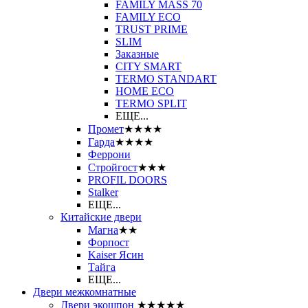
FAMILY MASS 70
FAMILY ECO
TRUST PRIME
SLIM
Заказные
CITY SMART
TERMO STANDART
HOME ECO
ТЕRМО SPLIT
ЕЩЕ...
Промет
★★★★
Гарда
★★★★
Феррони
Стройгост
★★★
PROFIL DOORS
Stalker
ЕЩЕ...
Китайские двери
Магна
★★
Форпост
Kaiser Ясин
Тайга
ЕЩЕ...
Двери межкомнатные
Двери экошпон
★★★★★