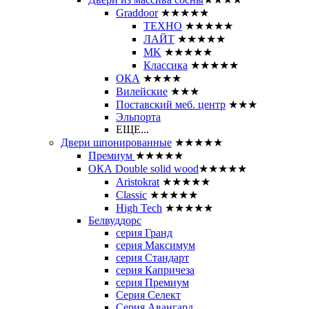
Graddoor
★★★★★
ТЕХНО
★★★★★
ЛАЙТ
★★★★★
MK
★★★★★
Классика
★★★★★
ОКА
★★★★
Вилейские
★★★
Поставский меб. центр
★★★
Эльпорта
ЕЩЕ...
Двери шпонированные
★★★★★
Премиум
★★★★★
ОКА Double solid wood
★★★★★
Aristokrat
★★★★★
Classic
★★★★★
High Tech
★★★★★
Белвуддорс
серия Гранд
серия Максимум
серия Стандарт
серия Капричеза
серия Премиум
Серия Селект
Серия Авангард