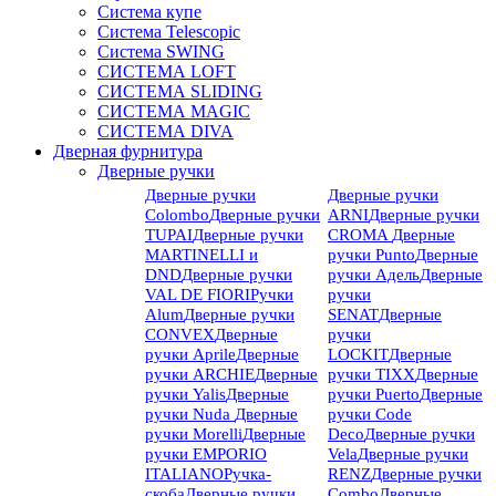
Система купе
Система Telescopic
Система SWING
СИСТЕМА LOFT
СИСТЕМА SLIDING
СИСТЕМА MAGIC
СИСТЕМА DIVA
Дверная фурнитура
Дверные ручки
Дверные ручки
Дверные ручки
Colombo
Дверные ручки
ARNI
Дверные ручки
TUPAI
Дверные ручки
CROMA
Дверные
MARTINELLI и
ручки Punto
Дверные
DND
Дверные ручки
ручки Адель
Дверные
VAL DE FIORI
Ручки
ручки
Alum
Дверные ручки
SENAT
Дверные
CONVEX
Дверные
ручки
ручки Aprile
Дверные
LOCKIT
Дверные
ручки ARCHIE
Дверные
ручки TIXX
Дверные
ручки Yalis
Дверные
ручки Puerto
Дверные
ручки Nuda
Дверные
ручки Code
ручки Morelli
Дверные
Deco
Дверные ручки
ручки EMPORIO
Vela
Дверные ручки
ITALIANO
Ручка-
RENZ
Дверные ручки
скоба
Дверные ручки
Combo
Дверные