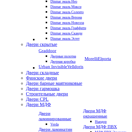
Dinmar эмаль Нео
Dinmar эмаль Микси
Dinmar эмаль Соленто
Dinmar эмаль Верона
Dinmar эмаль Новелла
Dinmar эмаль Граффити
Dinmar эмаль Сканди
Dinmar эмаль Эстет
Двери скрытые
Graddoor
Дверные полотна
Morelli
Elporta
Дверная коробка
Urban Invisible
Velldoris
Двери складные
Финские двери
Двери барные маятниковые
Двери гармошка
Строительные двери
Двери CРL
Двери МДФ
Двери МДФ
Двери
окрашенные
ламинированные
Ньюдор
Verda
Двери МДФ ПВХ
Двери ламинатин