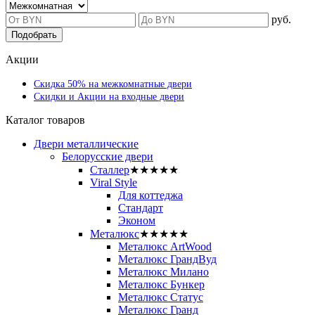
руб.
Подобрать
Акции
Скидка 50% на межкомнатные двери
Скидки и Акции на входные двери
Каталог товаров
Двери металлические
Белорусские двери
Сталлер
★★★★★
Viral Style
Для коттеджа
Стандарт
Эконом
Металюкс
★★★★★
Металюкс ArtWood
Металюкс ГрандВуд
Металюкс Милано
Металюкс Бункер
Металюкс Статус
Металюкс Гранд