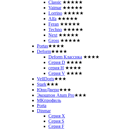
Classic
★★★★★
Vaimar
★★★★★
Lorrino
★★★★★
Alfa
★★★★★
Feran
★★★★★
Techno
★★★★★
Next
★★★★★
Gross
★★★★★
Portas
★★★★
Deform
★★★★
Deform Классика
★★★★
Серия D
★★★★
серия H
★★★★
Серия V
★★★★
VellDoris
★★★
Stark
★★★
ЮниДвери
★★★
Экошпон Atum Pro
★★★
МКпрофиль
Porta
Dinmar
Серия X
Серия S
Серия F