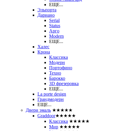
ЕЩЕ...
Эльпорта
Дариано
Serial
Status
Арго
Modern
ЕЩЕ...
Халес
Крона
Классика
Модерн
Портофино
Техно
Барокко
3D фрезеровка
ЕЩЕ...
La porte design
Грандмодерн
ЕЩЕ...
Двери эмаль
★★★★★
Graddoor
★★★★★
Классика
★★★★★
Мир
★★★★★