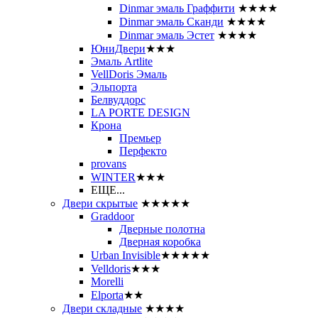
Dinmar эмаль Граффити
★★★★
Dinmar эмаль Сканди
★★★★
Dinmar эмаль Эстет
★★★★
ЮниДвери
★★★
Эмаль Artlite
VellDoris Эмаль
Эльпорта
Белвуддорс
LA PORTE DESIGN
Крона
Премьер
Перфекто
provans
WINTER
★★★
ЕЩЕ...
Двери скрытые
★★★★★
Graddoor
Дверные полотна
Дверная коробка
Urban Invisible
★★★★★
Velldoris
★★★
Morelli
Elporta
★★
Двери складные
★★★★