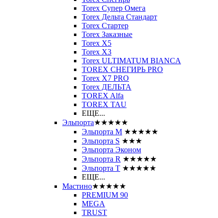
Torex Супер Омега
Torex Дельта Стандарт
Torex Стартер
Torex Заказные
Torex Х5
Torex Х3
Torex ULTIMATUM BIANCA
TOREX СНЕГИРЬ PRO
Torex X7 PRO
Torex ДЕЛЬТА
TOREX Alfa
TOREX TAU
ЕЩЕ...
Эльпорта
★★★★★
Эльпорта M
★★★★★
Эльпорта S
★★★
Эльпорта Эконом
Эльпорта R
★★★★★
Эльпорта Т
★★★★★
ЕЩЕ...
Мастино
★★★★★
PREMIUM 90
MEGA
TRUST