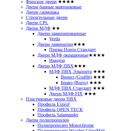
Финские двери
★★★★
Двери барные маятниковые
Двери гармошка
Строительные двери
Двери CРL
Двери МДФ
★★
Двери ламинированные
Verda
Двери ламинатин
★★★
Прима Порта Стандарт
Двери МДФ окрашенные
★★★★
Ньюдор
Двери МДФ ПВХ
★★★
МДФ ПВХ Эльпорта
★★★
Винил (Graffiti)
★★★
Браво (Bravo)
★★★
МДФ ПВХ Стандарт
★★★
Двери МДФ FIX
★★★
Пластиковые двери ПВХ
Профиль Exprof
Профиль OPEN TECK
Профиль Salamander
Двери полипропилен
Полипропилен Monochrome
Полипропилен Wooden GlossMatt