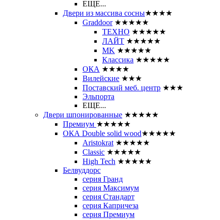
ЕЩЕ...
Двери из массива сосны
★★★★
Graddoor
★★★★★
ТЕХНО
★★★★★
ЛАЙТ
★★★★★
MK
★★★★★
Классика
★★★★★
ОКА
★★★★
Вилейские
★★★
Поставский меб. центр
★★★
Эльпорта
ЕЩЕ...
Двери шпонированные
★★★★★
Премиум
★★★★★
ОКА Double solid wood
★★★★★
Aristokrat
★★★★★
Classic
★★★★★
High Tech
★★★★★
Белвуддорс
серия Гранд
серия Максимум
серия Стандарт
серия Капричеза
серия Премиум