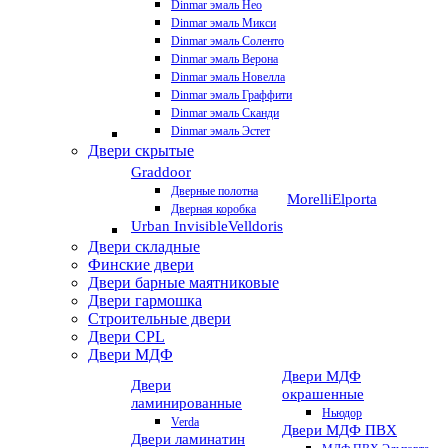
Dinmar эмаль Нео
Dinmar эмаль Микси
Dinmar эмаль Соленто
Dinmar эмаль Верона
Dinmar эмаль Новелла
Dinmar эмаль Граффити
Dinmar эмаль Сканди
Dinmar эмаль Эстет
Двери скрытые
Graddoor
Дверные полотна
Morelli
Elporta
Дверная коробка
Urban Invisible
Velldoris
Двери складные
Финские двери
Двери барные маятниковые
Двери гармошка
Строительные двери
Двери CРL
Двери МДФ
Двери МДФ
Двери
окрашенные
ламинированные
Ньюдор
Verda
Двери МДФ ПВХ
Двери ламинатин