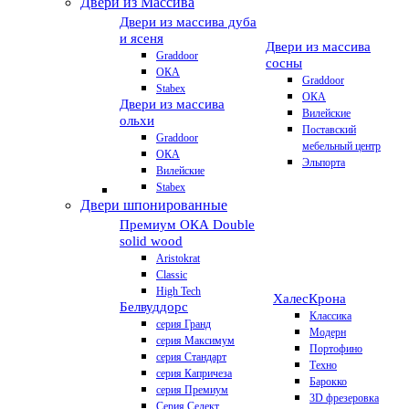
Двери из Массива
Двери из массива дуба
и ясеня
Двери из массива
Graddoor
сосны
ОКА
Graddoor
Stabex
ОКА
Двери из массива
Вилейские
ольхи
Поставский
Graddoor
мебельный центр
ОКА
Эльпорта
Вилейские
Stabex
Двери шпонированные
Премиум
ОКА Double
solid wood
Aristokrat
Classic
High Tech
Халес
Крона
Белвуддорс
Классика
серия Гранд
Модерн
серия Максимум
Портофино
серия Стандарт
Техно
серия Капричеза
Барокко
серия Премиум
3D фрезеровка
Серия Селект