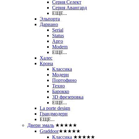
Серия Селект
Серия Авангард
ЕЩЕ...
Эльпорта
Дариано
Serial
Status
Арго
Modern
ЕЩЕ...
Халес
Крона
Классика
Модерн
Портофино
Техно
Барокко
3D фрезеровка
ЕЩЕ...
La porte design
Грандмодерн
ЕЩЕ...
Двери эмаль
★★★★★
Graddoor
★★★★★
Классика
★★★★★