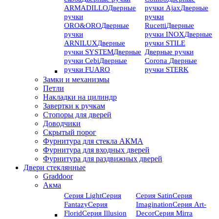
ARMADILLO
Дверные
ручки Ajax
Дверные
ручки
ручки
ORO&ORO
Дверные
Rucetti
Дверные
ручки
ручки INOX
Дверные
ARNILUX
Дверные
ручки STILE
ручки SYSTEM
Дверные
Дверные ручки
ручки Cebi
Дверные
Corona
Дверные
ручки FUARO
ручки STERK
Замки и механизмы
Петли
Накладки на цилиндр
Завертки к ручкам
Стопоры для дверей
Доводчики
Скрытый порог
Фурнитура для стекла АКМА
Фурнитура для входных дверей
Фурнитура для раздвижных дверей
Двери стеклянные
Graddoor
Акма
Серия Light
Серия
Серия Satin
Серия
Fantazy
Серия
Imagination
Серия Art-
Florid
Серия Illusion
Deсor
Серия Mirra