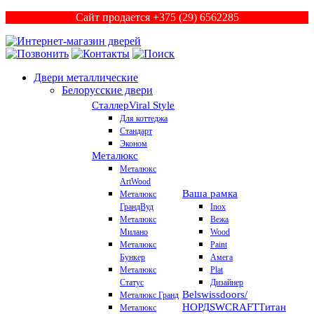
Сайт продается +375 (29) 6562285
Двери металлические
Белорусские двери
Сталлер
Viral Style
Для коттеджа
Стандарт
Эконом
Металюкс
Металюкс
ArtWood
Ваша рамка
Металюкс
ГрандВуд
Inox
Металюкс
Вежа
Милано
Wood
Металюкс
Paint
Бункер
Амега
Металюкс
Plat
Статус
Дизайнер
Belswissdoors/
Металюкс Гранд
НОРД
SWCRAFT
Титан
Металюкс