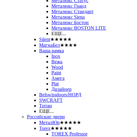
Металюкс Статус
Металюкс Гранд
Металюкс Стандарт
Металюкс Siena
Металюкс Бостон
Металюкс BOSTON LITE
ЕЩЕ...
Silent
★★★★★
МагнаБел
★★★★
Ваша рамка
Inox
Вежа
Wood
Paint
Амега
Plat
Дизайнер
Belswissdoors/НОРД
SWCRAFT
Титан
ЕЩЕ...
Российские двери
МеталЮр
★★★★★
Torex
★★★★★
TOREX Professor