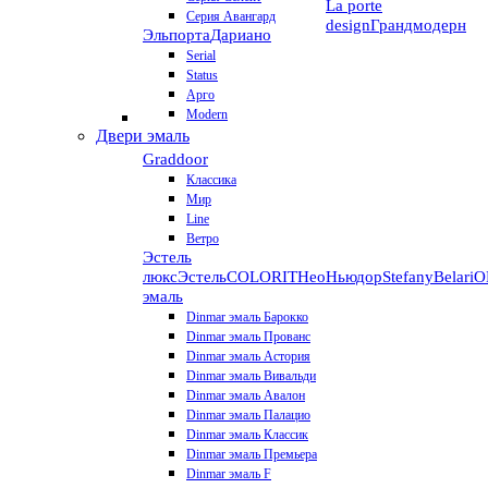
La porte
Серия Авангард
design
Грандмодерн
Эльпорта
Дариано
Serial
Status
Арго
Modern
Двери эмаль
Graddoor
Классика
Мир
Line
Ветро
Эстель
люкс
Эстель
COLORIT
НеоНьюдор
Stefany
Belari
О
эмаль
Dinmar эмаль Барокко
Dinmar эмаль Прованс
Dinmar эмаль Астория
Dinmar эмаль Вивальди
Dinmar эмаль Авалон
Dinmar эмаль Палацио
Dinmar эмаль Классик
Dinmar эмаль Премьера
Dinmar эмаль F