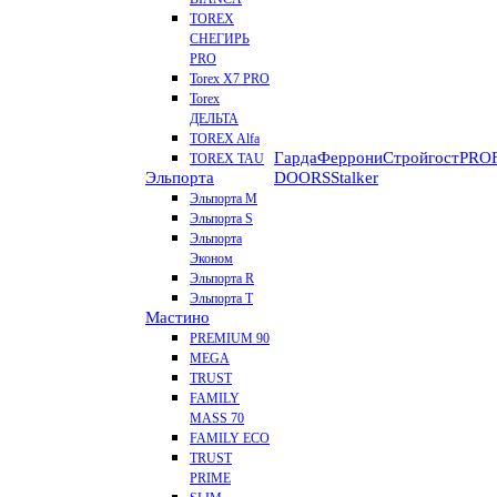
TOREX
СНЕГИРЬ
PRO
Torex X7 PRO
Torex
ДЕЛЬТА
TOREX Alfa
Гарда
Феррони
Стройгост
PROF
TOREX TAU
Эльпорта
DOORS
Stalker
Эльпорта M
Эльпорта S
Эльпорта
Эконом
Эльпорта R
Эльпорта Т
Мастино
PREMIUM 90
MEGA
TRUST
FAMILY
MASS 70
FAMILY ECO
TRUST
PRIME