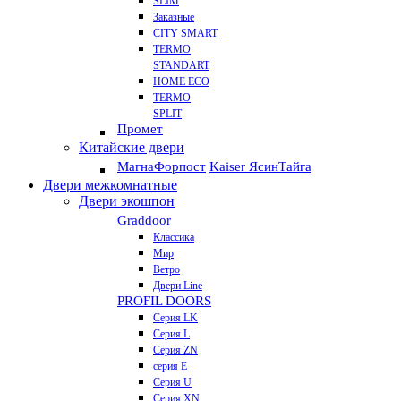
SLIM
Заказные
CITY SMART
TERMO
STANDART
HOME ECO
ТЕRМО
SPLIT
Промет
Китайские двери
Магна
Форпост
Kaiser Ясин
Тайга
Двери межкомнатные
Двери экошпон
Graddoor
Классика
Мир
Ветро
Двери Line
PROFIL DOORS
Серия LK
Серия L
Серия ZN
серия E
Серия U
Серия XN