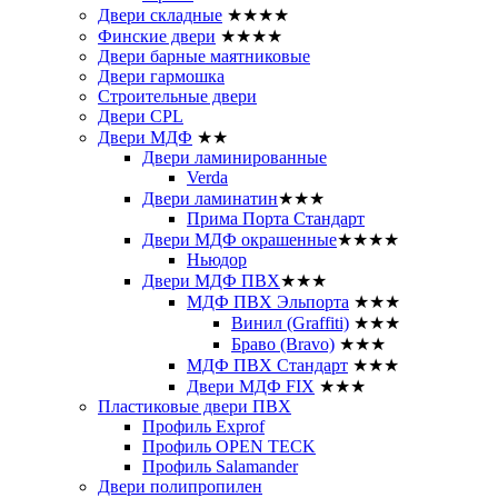
Двери складные
★★★★
Финские двери
★★★★
Двери барные маятниковые
Двери гармошка
Строительные двери
Двери CРL
Двери МДФ
★★
Двери ламинированные
Verda
Двери ламинатин
★★★
Прима Порта Стандарт
Двери МДФ окрашенные
★★★★
Ньюдор
Двери МДФ ПВХ
★★★
МДФ ПВХ Эльпорта
★★★
Винил (Graffiti)
★★★
Браво (Bravo)
★★★
МДФ ПВХ Стандарт
★★★
Двери МДФ FIX
★★★
Пластиковые двери ПВХ
Профиль Exprof
Профиль OPEN TECK
Профиль Salamander
Двери полипропилен