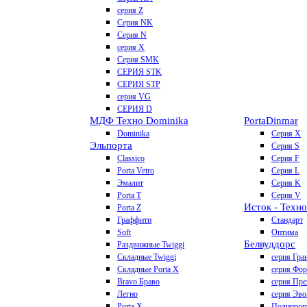
серия Z
Серия NK
Серия N
серия X
Серия SMK
СЕРИЯ STK
СЕРИЯ STP
серия VG
СЕРИЯ D
МДФ Техно Dominika
Porta
Dinmar
Dominika
Серия X
Эльпорта
Серия S
Classico
Серия F
Porta Vetro
Серия L
Эмалит
Серия K
Porta T
Серия V
Исток - Техно
Porta Z
Граффити
Стандарт
Soft
Оптима
Белвуддорс
Раздвижные Twiggi
Складные Twiggi
серия Гра
Складные Porta X
серия Фо
Bravo Браво
серия Пр
Легно
серия Эво
Porta X
Полипроп