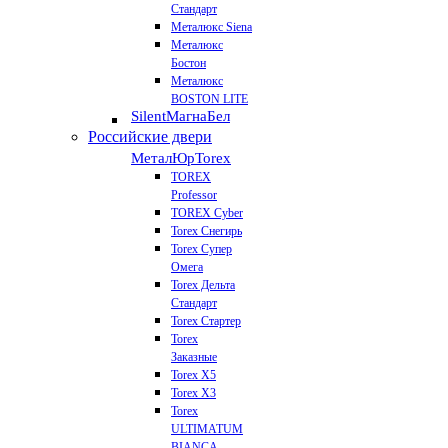
Стандарт
Металюкс Siena
Металюкс
Бостон
Металюкс
BOSTON LITE
Silent
МагнаБел
Российские двери
МеталЮр
Torex
TOREX
Professor
TOREX Cyber
Torex Снегирь
Torex Супер
Омега
Torex Дельта
Стандарт
Torex Стартер
Torex
Заказные
Torex Х5
Torex Х3
Torex
ULTIMATUM
BIANCA