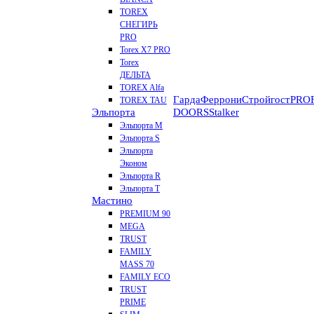
TOREX
СНЕГИРЬ
PRO
Torex X7 PRO
Torex
ДЕЛЬТА
TOREX Alfa
Гарда
Феррони
Стройгост
PROF
TOREX TAU
Эльпорта
DOORS
Stalker
Эльпорта M
Эльпорта S
Эльпорта
Эконом
Эльпорта R
Эльпорта Т
Мастино
PREMIUM 90
MEGA
TRUST
FAMILY
MASS 70
FAMILY ECO
TRUST
PRIME