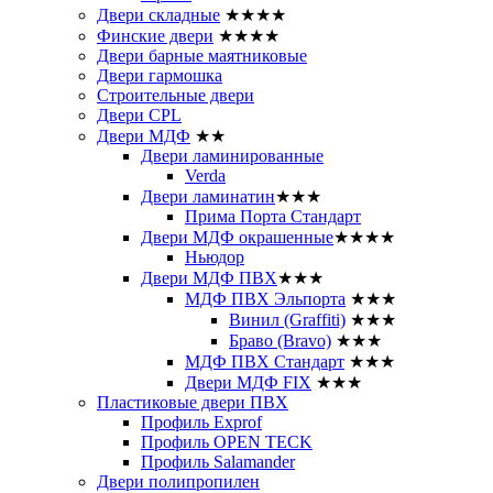
Двери складные
★★★★
Финские двери
★★★★
Двери барные маятниковые
Двери гармошка
Строительные двери
Двери CРL
Двери МДФ
★★
Двери ламинированные
Verda
Двери ламинатин
★★★
Прима Порта Стандарт
Двери МДФ окрашенные
★★★★
Ньюдор
Двери МДФ ПВХ
★★★
МДФ ПВХ Эльпорта
★★★
Винил (Graffiti)
★★★
Браво (Bravo)
★★★
МДФ ПВХ Стандарт
★★★
Двери МДФ FIX
★★★
Пластиковые двери ПВХ
Профиль Exprof
Профиль OPEN TECK
Профиль Salamander
Двери полипропилен