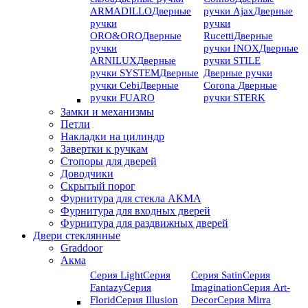
ARMADILLO
Дверные
ручки Ajax
Дверные
ручки
ручки
ORO&ORO
Дверные
Rucetti
Дверные
ручки
ручки INOX
Дверные
ARNILUX
Дверные
ручки STILE
ручки SYSTEM
Дверные
Дверные ручки
ручки Cebi
Дверные
Corona
Дверные
ручки FUARO
ручки STERK
Замки и механизмы
Петли
Накладки на цилиндр
Завертки к ручкам
Стопоры для дверей
Доводчики
Скрытый порог
Фурнитура для стекла АКМА
Фурнитура для входных дверей
Фурнитура для раздвижных дверей
Двери стеклянные
Graddoor
Акма
Серия Light
Серия
Серия Satin
Серия
Fantazy
Серия
Imagination
Серия Art-
Florid
Серия Illusion
Deсor
Серия Mirra