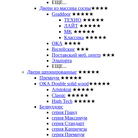
ЕЩЕ...
Двери из массива сосны
★★★★
Graddoor
★★★★★
ТЕХНО
★★★★★
ЛАЙТ
★★★★★
MK
★★★★★
Классика
★★★★★
ОКА
★★★★
Вилейские
★★★
Поставский меб. центр
★★★
Эльпорта
ЕЩЕ...
Двери шпонированные
★★★★★
Премиум
★★★★★
ОКА Double solid wood
★★★★★
Aristokrat
★★★★★
Classic
★★★★★
High Tech
★★★★★
Белвуддорс
серия Гранд
серия Максимум
серия Стандарт
серия Капричеза
серия Премиум