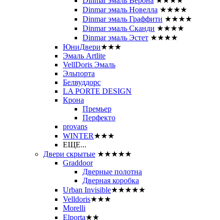
Dinmar эмаль Верона
★★★★
Dinmar эмаль Новелла
★★★★
Dinmar эмаль Граффити
★★★★
Dinmar эмаль Сканди
★★★★
Dinmar эмаль Эстет
★★★★
ЮниДвери
★★★
Эмаль Artlite
VellDoris Эмаль
Эльпорта
Белвуддорс
LA PORTE DESIGN
Крона
Премьер
Перфекто
provans
WINTER
★★★
ЕЩЕ...
Двери скрытые
★★★★★
Graddoor
Дверные полотна
Дверная коробка
Urban Invisible
★★★★★
Velldoris
★★★
Morelli
Elporta
★★