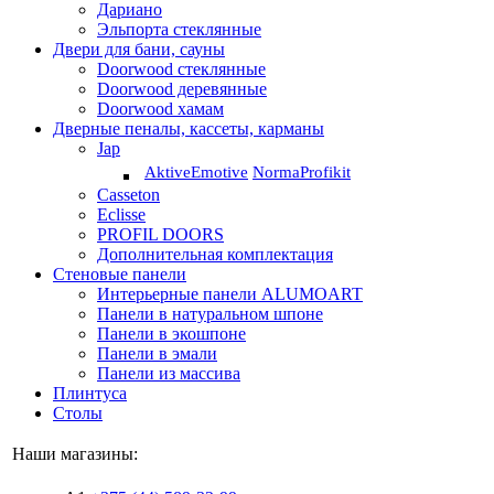
Дариано
Эльпорта стеклянные
Двери для бани, сауны
Doorwood стеклянные
Doorwood деревянные
Doorwood хамам
Дверные пеналы, кассеты, карманы
Jap
Aktive
Emotive
Norma
Profikit
Casseton
Eclisse
PROFIL DOORS
Дополнительная комплектация
Стеновые панели
Интерьерные панели ALUMOART
Панели в натуральном шпоне
Панели в экошпоне
Панели в эмали
Панели из массива
Плинтуса
Столы
Наши магазины: