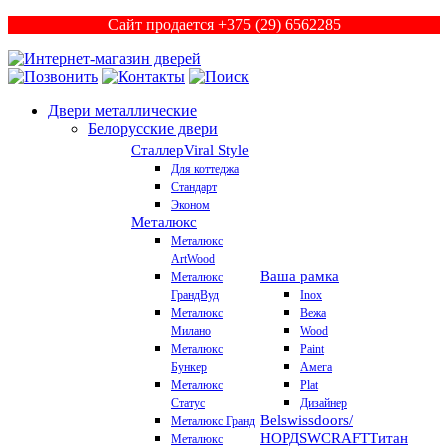
Сайт продается +375 (29) 6562285
Двери металлические
Белорусские двери
Сталлер
Viral Style
Для коттеджа
Стандарт
Эконом
Металюкс
Металюкс
ArtWood
Ваша рамка
Металюкс
ГрандВуд
Inox
Металюкс
Вежа
Милано
Wood
Металюкс
Paint
Бункер
Амега
Металюкс
Plat
Статус
Дизайнер
Belswissdoors/
Металюкс Гранд
НОРД
SWCRAFT
Титан
Металюкс