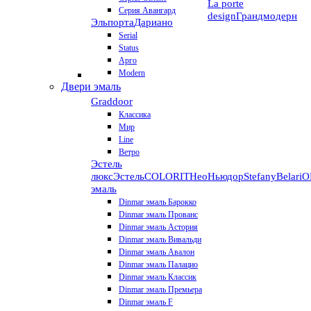
La porte
Серия Авангард
design
Грандмодерн
Эльпорта
Дариано
Serial
Status
Арго
Modern
Двери эмаль
Graddoor
Классика
Мир
Line
Ветро
Эстель
люкс
Эстель
COLORIT
НеоНьюдор
Stefany
Belari
О
эмаль
Dinmar эмаль Барокко
Dinmar эмаль Прованс
Dinmar эмаль Астория
Dinmar эмаль Вивальди
Dinmar эмаль Авалон
Dinmar эмаль Палацио
Dinmar эмаль Классик
Dinmar эмаль Премьера
Dinmar эмаль F