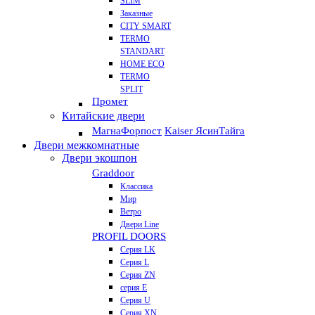
SLIM
Заказные
CITY SMART
TERMO
STANDART
HOME ECO
ТЕRМО
SPLIT
Промет
Китайские двери
Магна
Форпост
Kaiser Ясин
Тайга
Двери межкомнатные
Двери экошпон
Graddoor
Классика
Мир
Ветро
Двери Line
PROFIL DOORS
Серия LK
Серия L
Серия ZN
серия E
Серия U
Серия XN