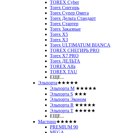
TOREX Cyber
Torex Снегирь
Torex Супер Омега
Torex Дельта Стандарт
Torex Стартер
Torex Заказные
Torex Х5
Torex Х3
Torex ULTIMATUM BIANCA
TOREX СНЕГИРЬ PRO
Torex X7 PRO
Torex ДЕЛЬТА
TOREX Alfa
TOREX TAU
ЕЩЕ...
Эльпорта
★★★★★
Эльпорта M
★★★★★
Эльпорта S
★★★
Эльпорта Эконом
Эльпорта R
★★★★★
Эльпорта Т
★★★★★
ЕЩЕ...
Мастино
★★★★★
PREMIUM 90
MEGA