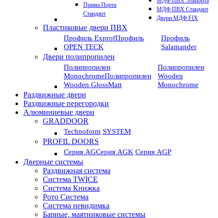
МДФ ПВХ Эльпорта
Прима Порта
МДФ ПВХ Стандарт
Стандарт
Двери МДФ FIX
Пластиковые двери ПВХ
Профиль Exprof
Профиль
Профиль
OPEN TECK
Salamander
Двери полипропилен
Полипропилен
Полипропилен
Monochrome
Полипропилен
Wooden
Wooden GlossMatt
Monochrome
Раздвижные двери
Раздвижные перегородки
Алюминиевые двери
GRADDOOR
Technoform
SYSTEM
PROFIL DOORS
Серия AG
Серия AGK
Серия AGP
Дверные системы
Раздвижная система
Система TWICE
Система Книжка
Рото Система
Система невидимка
Барные, маятниковые системы