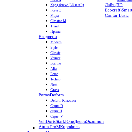
Лайт (3D
Хард Флекс (3D и AR)
Ecocraft)
Smar
Porta C
Contur
Basic
Мода
Classico M
Trend
Прима
Владвери
Modern
Style
Classic
Vaimar
Lorrino
Alfa
Feran
Techno
Next
Gross
Portas
Deform
Deform Классика
Серия D
серия H
Серия V
VellDoris
Stark
ЮниДвери
Экошпон
Atum Pro
МКпрофиль