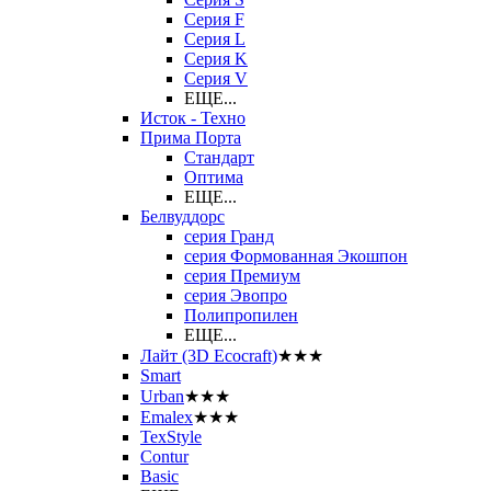
Серия F
Серия L
Серия K
Серия V
ЕЩЕ...
Исток - Техно
Прима Порта
Стандарт
Оптима
ЕЩЕ...
Белвуддорс
серия Гранд
серия Формованная Экошпон
серия Премиум
серия Эвопро
Полипропилен
ЕЩЕ...
Лайт (3D Ecocraft)
★★★
Smart
Urban
★★★
Emalex
★★★
TexStyle
Contur
Basic