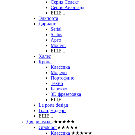
Серия Селект
Серия Авангард
ЕЩЕ...
Эльпорта
Дариано
Serial
Status
Арго
Modern
ЕЩЕ...
Халес
Крона
Классика
Модерн
Портофино
Техно
Барокко
3D фрезеровка
ЕЩЕ...
La porte design
Грандмодерн
ЕЩЕ...
Двери эмаль
★★★★★
Graddoor
★★★★★
Классика
★★★★★