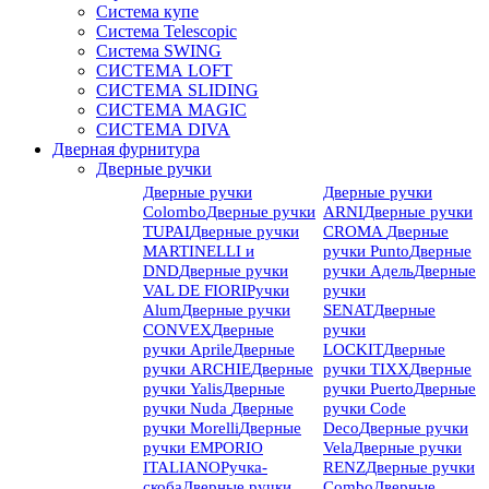
Система купе
Система Telescopic
Система SWING
СИСТЕМА LOFT
СИСТЕМА SLIDING
СИСТЕМА MAGIC
СИСТЕМА DIVA
Дверная фурнитура
Дверные ручки
Дверные ручки
Дверные ручки
Colombo
Дверные ручки
ARNI
Дверные ручки
TUPAI
Дверные ручки
CROMA
Дверные
MARTINELLI и
ручки Punto
Дверные
DND
Дверные ручки
ручки Адель
Дверные
VAL DE FIORI
Ручки
ручки
Alum
Дверные ручки
SENAT
Дверные
CONVEX
Дверные
ручки
ручки Aprile
Дверные
LOCKIT
Дверные
ручки ARCHIE
Дверные
ручки TIXX
Дверные
ручки Yalis
Дверные
ручки Puerto
Дверные
ручки Nuda
Дверные
ручки Code
ручки Morelli
Дверные
Deco
Дверные ручки
ручки EMPORIO
Vela
Дверные ручки
ITALIANO
Ручка-
RENZ
Дверные ручки
скоба
Дверные ручки
Combo
Дверные