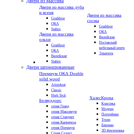
Двери из Массива
Двери из массива дуба
и ясеня
Двери из массива
Graddoor
сосны
ОКА
Graddoor
Stabex
ОКА
Двери из массива
Вилейские
ольхи
Поставский
Graddoor
мебельный центр
ОКА
Эльпорта
Вилейские
Stabex
Двери шпонированные
Премиум
ОКА Double
solid wood
Aristokrat
Classic
High Tech
Халес
Крона
Белвуддорс
Классика
серия Гранд
Модерн
серия Максимум
Портофино
серия Стандарт
Техно
серия Капричеза
Барокко
серия Премиум
3D фрезеровка
Серия Селект