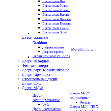
Dinmar эмаль Нео
Dinmar эмаль Микси
Dinmar эмаль Соленто
Dinmar эмаль Верона
Dinmar эмаль Новелла
Dinmar эмаль Граффити
Dinmar эмаль Сканди
Dinmar эмаль Эстет
Двери скрытые
Graddoor
Дверные полотна
Morelli
Elporta
Дверная коробка
Urban Invisible
Velldoris
Двери складные
Финские двери
Двери барные маятниковые
Двери гармошка
Строительные двери
Двери CРL
Двери МДФ
Двери МДФ
Двери
окрашенные
ламинированные
Ньюдор
Verda
Двери МДФ ПВХ
Двери ламинатин