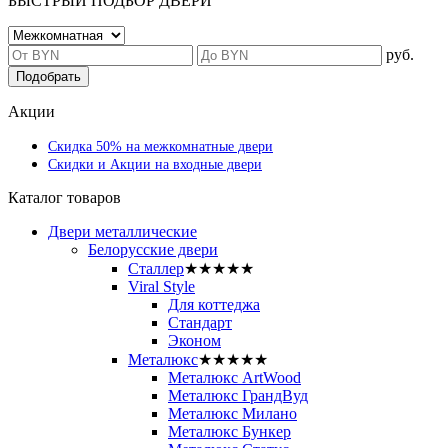
БЫСТРЫЙ ПОДБОР ДВЕРИ
руб.
Подобрать
Акции
Скидка 50% на межкомнатные двери
Скидки и Акции на входные двери
Каталог товаров
Двери металлические
Белорусские двери
Сталлер
★★★★★
Viral Style
Для коттеджа
Стандарт
Эконом
Металюкс
★★★★★
Металюкс ArtWood
Металюкс ГрандВуд
Металюкс Милано
Металюкс Бункер