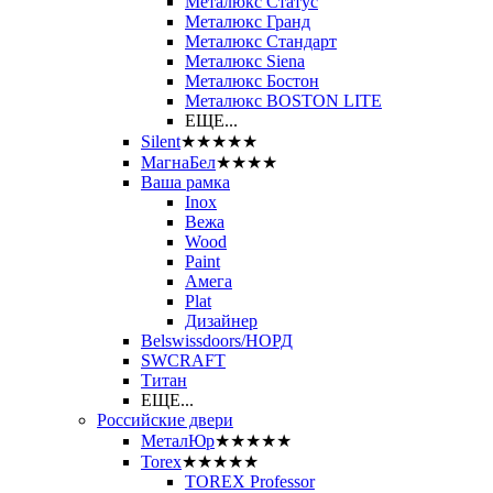
Металюкс Статус
Металюкс Гранд
Металюкс Стандарт
Металюкс Siena
Металюкс Бостон
Металюкс BOSTON LITE
ЕЩЕ...
Silent
★★★★★
МагнаБел
★★★★
Ваша рамка
Inox
Вежа
Wood
Paint
Амега
Plat
Дизайнер
Belswissdoors/НОРД
SWCRAFT
Титан
ЕЩЕ...
Российские двери
МеталЮр
★★★★★
Torex
★★★★★
TOREX Professor