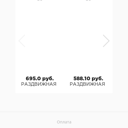
695.0 руб.
588.10 руб.
7
РАЗДВИЖНАЯ СИСТЕМА TERNO SCORREVOL
РАЗДВИЖНАЯ СИСТЕМА
РАЗ
Оплата