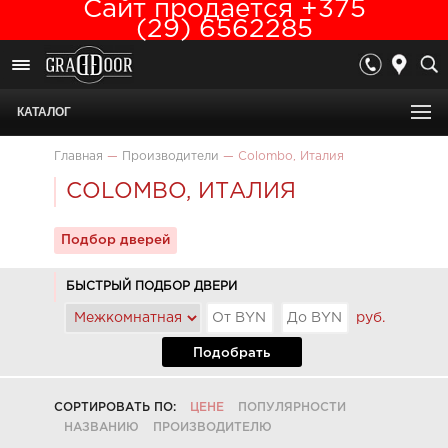
Сайт продается +375
(29) 6562285
КАТАЛОГ
Главная
—
Производители
—
Colombo, Италия
COLOMBO, ИТАЛИЯ
Подбор дверей
БЫСТРЫЙ ПОДБОР ДВЕРИ
руб.
Подобрать
СОРТИРОВАТЬ ПО:
ЦЕНЕ
ПОПУЛЯРНОСТИ
НАЗВАНИЮ
ПРОИЗВОДИТЕЛЮ