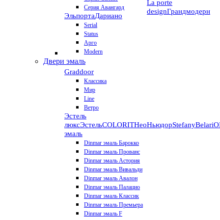
La porte
Серия Авангард
design
Грандмодерн
Эльпорта
Дариано
Serial
Status
Арго
Modern
Двери эмаль
Graddoor
Классика
Мир
Line
Ветро
Эстель
люкс
Эстель
COLORIT
НеоНьюдор
Stefany
Belari
О
эмаль
Dinmar эмаль Барокко
Dinmar эмаль Прованс
Dinmar эмаль Астория
Dinmar эмаль Вивальди
Dinmar эмаль Авалон
Dinmar эмаль Палацио
Dinmar эмаль Классик
Dinmar эмаль Премьера
Dinmar эмаль F