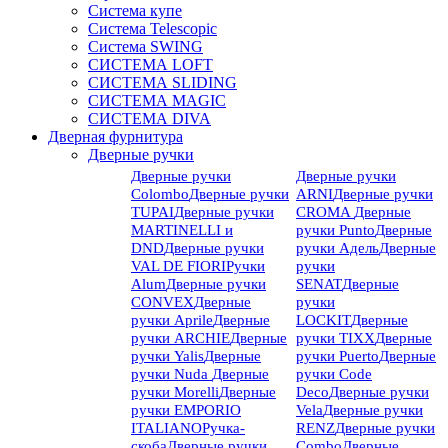
Система купе
Система Telescopic
Система SWING
СИСТЕМА LOFT
СИСТЕМА SLIDING
СИСТЕМА MAGIC
СИСТЕМА DIVA
Дверная фурнитура
Дверные ручки
Дверные ручки
Дверные ручки
Colombo
Дверные ручки
ARNI
Дверные ручки
TUPAI
Дверные ручки
CROMA
Дверные
MARTINELLI и
ручки Punto
Дверные
DND
Дверные ручки
ручки Адель
Дверные
VAL DE FIORI
Ручки
ручки
Alum
Дверные ручки
SENAT
Дверные
CONVEX
Дверные
ручки
ручки Aprile
Дверные
LOCKIT
Дверные
ручки ARCHIE
Дверные
ручки TIXX
Дверные
ручки Yalis
Дверные
ручки Puerto
Дверные
ручки Nuda
Дверные
ручки Code
ручки Morelli
Дверные
Deco
Дверные ручки
ручки EMPORIO
Vela
Дверные ручки
ITALIANO
Ручка-
RENZ
Дверные ручки
скоба
Дверные ручки
Combo
Дверные