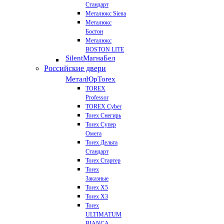
Стандарт
Металюкс Siena
Металюкс
Бостон
Металюкс
BOSTON LITE
Silent
МагнаБел
Российские двери
МеталЮр
Torex
TOREX
Professor
TOREX Cyber
Torex Снегирь
Torex Супер
Омега
Torex Дельта
Стандарт
Torex Стартер
Torex
Заказные
Torex Х5
Torex Х3
Torex
ULTIMATUM
BIANCA