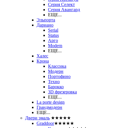
Серия Селект
Серия Авангард
ЕЩЕ...
Эльпорта
Дариано
Serial
Status
Арго
Modern
ЕЩЕ...
Халес
Крона
Классика
Модерн
Портофино
Техно
Барокко
3D фрезеровка
ЕЩЕ...
La porte design
Грандмодерн
ЕЩЕ...
Двери эмаль
★★★★★
Graddoor
★★★★★