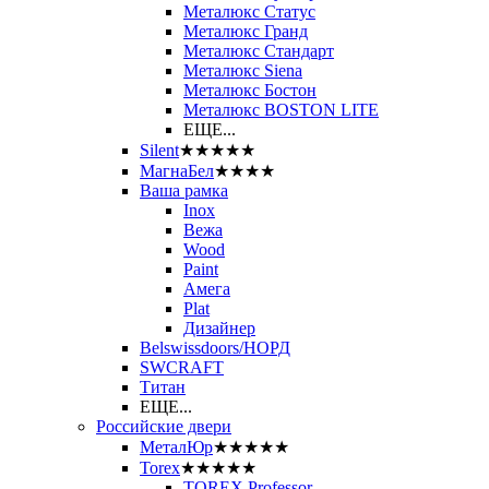
Металюкс Статус
Металюкс Гранд
Металюкс Стандарт
Металюкс Siena
Металюкс Бостон
Металюкс BOSTON LITE
ЕЩЕ...
Silent
★★★★★
МагнаБел
★★★★
Ваша рамка
Inox
Вежа
Wood
Paint
Амега
Plat
Дизайнер
Belswissdoors/НОРД
SWCRAFT
Титан
ЕЩЕ...
Российские двери
МеталЮр
★★★★★
Torex
★★★★★
TOREX Professor