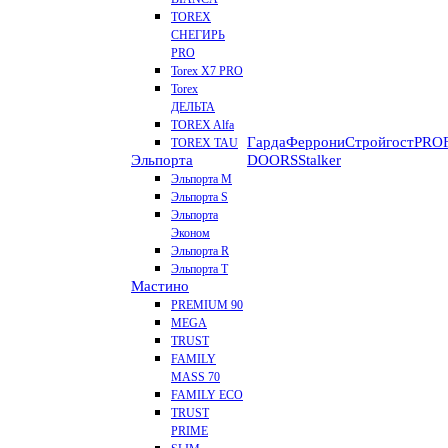
TOREX
СНЕГИРЬ
PRO
Torex X7 PRO
Torex
ДЕЛЬТА
TOREX Alfa
Гарда
Феррони
Стройгост
PROF
TOREX TAU
Эльпорта
DOORS
Stalker
Эльпорта M
Эльпорта S
Эльпорта
Эконом
Эльпорта R
Эльпорта Т
Мастино
PREMIUM 90
MEGA
TRUST
FAMILY
MASS 70
FAMILY ECO
TRUST
PRIME