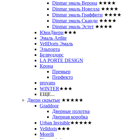
Dinmar эмаль Верона
★★★★
Dinmar эмаль Новелла
★★★★
Dinmar эмаль Граффити
★★★★
Dinmar эмаль Сканди
★★★★
Dinmar эмаль Эстет
★★★★
ЮниДвери
★★★
Эмаль Artlite
VellDoris Эмаль
Эльпорта
Белвуддорс
LA PORTE DESIGN
Крона
Премьер
Перфекто
provans
WINTER
★★★
ЕЩЕ...
Двери скрытые
★★★★★
Graddoor
Дверные полотна
Дверная коробка
Urban Invisible
★★★★★
Velldoris
★★★
Morelli