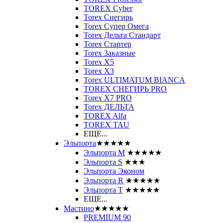
TOREX Cyber
Torex Снегирь
Torex Супер Омега
Torex Дельта Стандарт
Torex Стартер
Torex Заказные
Torex Х5
Torex Х3
Torex ULTIMATUM BIANCA
TOREX СНЕГИРЬ PRO
Torex X7 PRO
Torex ДЕЛЬТА
TOREX Alfa
TOREX TAU
ЕЩЕ...
Эльпорта
★★★★★
Эльпорта M
★★★★★
Эльпорта S
★★★
Эльпорта Эконом
Эльпорта R
★★★★★
Эльпорта Т
★★★★★
ЕЩЕ...
Мастино
★★★★★
PREMIUM 90