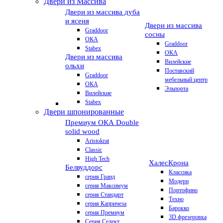
Двери из Массива
Двери из массива дуба
и ясеня
Двери из массива
Graddoor
сосны
ОКА
Graddoor
Stabex
ОКА
Двери из массива
Вилейские
ольхи
Поставский
Graddoor
мебельный центр
ОКА
Эльпорта
Вилейские
Stabex
Двери шпонированные
Премиум
ОКА Double
solid wood
Aristokrat
Classic
High Tech
Халес
Крона
Белвуддорс
Классика
серия Гранд
Модерн
серия Максимум
Портофино
серия Стандарт
Техно
серия Капричеза
Барокко
серия Премиум
3D фрезеровка
Серия Селект