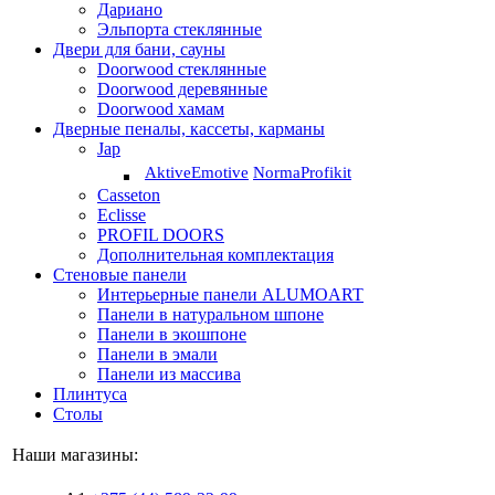
Дариано
Эльпорта стеклянные
Двери для бани, сауны
Doorwood стеклянные
Doorwood деревянные
Doorwood хамам
Дверные пеналы, кассеты, карманы
Jap
Aktive
Emotive
Norma
Profikit
Casseton
Eclisse
PROFIL DOORS
Дополнительная комплектация
Стеновые панели
Интерьерные панели ALUMOART
Панели в натуральном шпоне
Панели в экошпоне
Панели в эмали
Панели из массива
Плинтуса
Столы
Наши магазины: