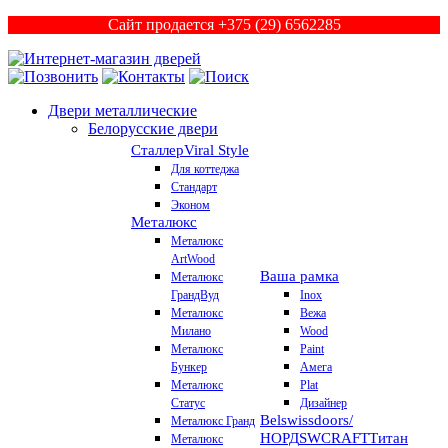
Сайт продается +375 (29) 6562285
Двери металлические
Белорусские двери
Сталлер
Viral Style
Для коттеджа
Стандарт
Эконом
Металюкс
Металюкс
ArtWood
Ваша рамка
Металюкс
ГрандВуд
Inox
Металюкс
Вежа
Милано
Wood
Металюкс
Paint
Бункер
Амега
Металюкс
Plat
Статус
Дизайнер
Belswissdoors/
Металюкс Гранд
НОРД
SWCRAFT
Титан
Металюкс