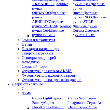
ARMADILLO
Дверные
ручки Ajax
Дверные
ручки
ручки
ORO&ORO
Дверные
Rucetti
Дверные
ручки
ручки INOX
Дверные
ARNILUX
Дверные
ручки STILE
ручки SYSTEM
Дверные
Дверные ручки
ручки Cebi
Дверные
Corona
Дверные
ручки FUARO
ручки STERK
Замки и механизмы
Петли
Накладки на цилиндр
Завертки к ручкам
Стопоры для дверей
Доводчики
Скрытый порог
Фурнитура для стекла АКМА
Фурнитура для входных дверей
Фурнитура для раздвижных дверей
Двери стеклянные
Graddoor
Акма
Серия Light
Серия
Серия Satin
Серия
Fantazy
Серия
Imagination
Серия Art-
Florid
Серия Illusion
Deсor
Серия Mirra