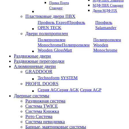
МДФ ПВХ Эльпорта
Прима Порта
МДФ ПВХ Стандарт
Стандарт
Двери МДФ FIX
Пластиковые двери ПВХ
Профиль Exprof
Профиль
Профиль
OPEN TECK
Salamander
Двери полипропилен
Полипропилен
Полипропилен
Monochrome
Полипропилен
Wooden
Wooden GlossMatt
Monochrome
Раздвижные двери
Раздвижные перегородки
Алюминиевые двери
GRADDOOR
Technoform
SYSTEM
PROFIL DOORS
Серия AG
Серия AGK
Серия AGP
Дверные системы
Раздвижная система
Система TWICE
Система Книжка
Рото Система
Система невидимка
Барные, маятниковые системы