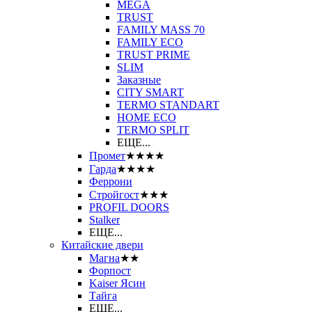
MEGA
TRUST
FAMILY MASS 70
FAMILY ECO
TRUST PRIME
SLIM
Заказные
CITY SMART
TERMO STANDART
HOME ECO
ТЕRМО SPLIT
ЕЩЕ...
Промет
★★★★
Гарда
★★★★
Феррони
Стройгост
★★★
PROFIL DOORS
Stalker
ЕЩЕ...
Китайские двери
Магна
★★
Форпост
Kaiser Ясин
Тайга
ЕЩЕ...