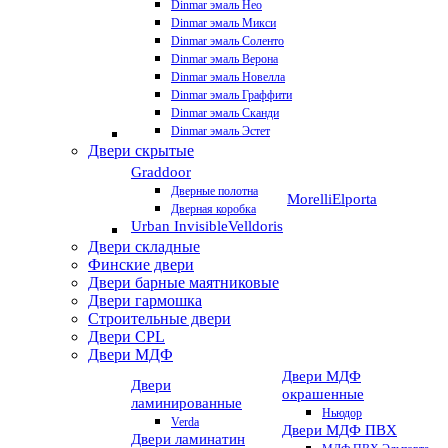
Dinmar эмаль Нео
Dinmar эмаль Микси
Dinmar эмаль Соленто
Dinmar эмаль Верона
Dinmar эмаль Новелла
Dinmar эмаль Граффити
Dinmar эмаль Сканди
Dinmar эмаль Эстет
Двери скрытые
Graddoor
Дверные полотна
Morelli
Elporta
Дверная коробка
Urban Invisible
Velldoris
Двери складные
Финские двери
Двери барные маятниковые
Двери гармошка
Строительные двери
Двери CРL
Двери МДФ
Двери МДФ
Двери
окрашенные
ламинированные
Ньюдор
Verda
Двери МДФ ПВХ
Двери ламинатин