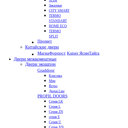
SLIM
Заказные
CITY SMART
TERMO
STANDART
HOME ECO
ТЕRМО
SPLIT
Промет
Китайские двери
Магна
Форпост
Kaiser Ясин
Тайга
Двери межкомнатные
Двери экошпон
Graddoor
Классика
Мир
Ветро
Двери Line
PROFIL DOORS
Серия LK
Серия L
Серия ZN
серия E
Серия U
Серия XN