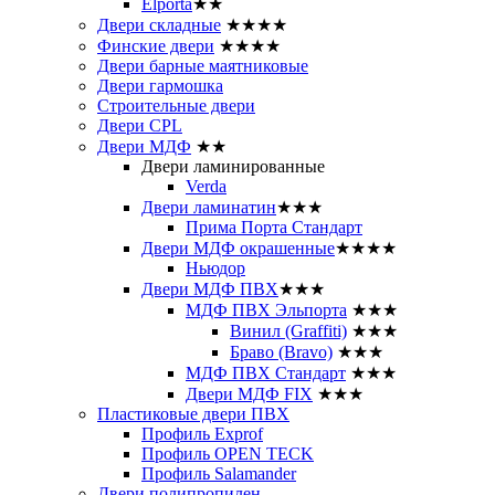
Elporta
★★
Двери складные
★★★★
Финские двери
★★★★
Двери барные маятниковые
Двери гармошка
Строительные двери
Двери CРL
Двери МДФ
★★
Двери ламинированные
Verda
Двери ламинатин
★★★
Прима Порта Стандарт
Двери МДФ окрашенные
★★★★
Ньюдор
Двери МДФ ПВХ
★★★
МДФ ПВХ Эльпорта
★★★
Винил (Graffiti)
★★★
Браво (Bravo)
★★★
МДФ ПВХ Стандарт
★★★
Двери МДФ FIX
★★★
Пластиковые двери ПВХ
Профиль Exprof
Профиль OPEN TECK
Профиль Salamander
Двери полипропилен