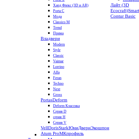
Лайт (3D
Хард Флекс (3D и AR)
Ecocraft)
Smar
Porta C
Contur
Basic
Мода
Classico M
Trend
Прима
Владвери
Modern
Style
Classic
Vaimar
Lorrino
Alfa
Feran
Techno
Next
Gross
Portas
Deform
Deform Классика
Серия D
серия H
Серия V
VellDoris
Stark
ЮниДвери
Экошпон
Atum Pro
МКпрофиль