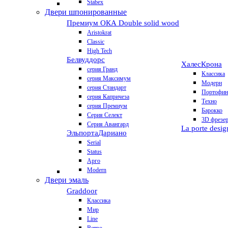
Stabex
Двери шпонированные
Премиум
ОКА Double solid wood
Aristokrat
Classic
High Tech
Белвуддорс
Халес
Крона
серия Гранд
Классика
серия Максимум
Модерн
серия Стандарт
Портофин
серия Капричеза
Техно
серия Премиум
Барокко
Серия Селект
3D фрезе
Серия Авангард
La porte desig
Эльпорта
Дариано
Serial
Status
Арго
Modern
Двери эмаль
Graddoor
Классика
Мир
Line