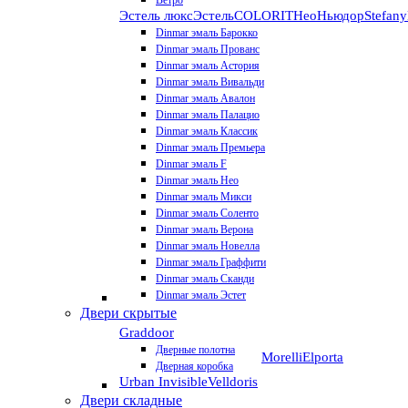
Ветро
Эстель люкс
Эстель
COLORIT
НеоНьюдор
Stefany
Dinmar эмаль Барокко
Dinmar эмаль Прованс
Dinmar эмаль Астория
Dinmar эмаль Вивальди
Dinmar эмаль Авалон
Dinmar эмаль Палацио
Dinmar эмаль Классик
Dinmar эмаль Премьера
Dinmar эмаль F
Dinmar эмаль Нео
Dinmar эмаль Микси
Dinmar эмаль Соленто
Dinmar эмаль Верона
Dinmar эмаль Новелла
Dinmar эмаль Граффити
Dinmar эмаль Сканди
Dinmar эмаль Эстет
Двери скрытые
Graddoor
Дверные полотна
Morelli
Elporta
Дверная коробка
Urban Invisible
Velldoris
Двери складные