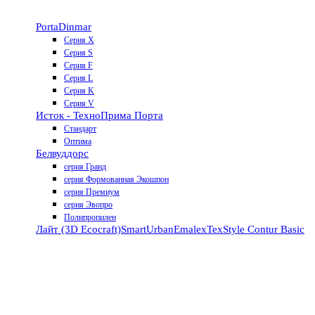
Porta
Dinmar
Серия X
Серия S
Серия F
Серия L
Серия K
Серия V
Исток - Техно
Прима Порта
Стандарт
Оптима
Белвуддорс
серия Гранд
серия Формованная Экошпон
серия Премиум
серия Эвопро
Полипропилен
Лайт (3D Ecocraft)
Smart
Urban
Emalex
TexStyle
Contur
Basic