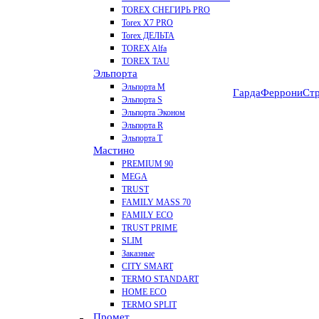
TOREX СНЕГИРЬ PRO
Torex X7 PRO
Torex ДЕЛЬТА
TOREX Alfa
TOREX TAU
Эльпорта
Эльпорта M
Гарда
Феррони
Стр
Эльпорта S
Эльпорта Эконом
Эльпорта R
Эльпорта Т
Мастино
PREMIUM 90
MEGA
TRUST
FAMILY MASS 70
FAMILY ECO
TRUST PRIME
SLIM
Заказные
CITY SMART
TERMO STANDART
HOME ECO
ТЕRМО SPLIT
Промет