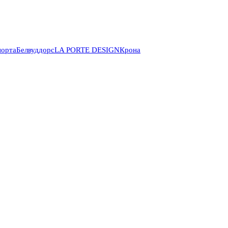
порта
Белвуддорс
LA PORTE DESIGN
Крона