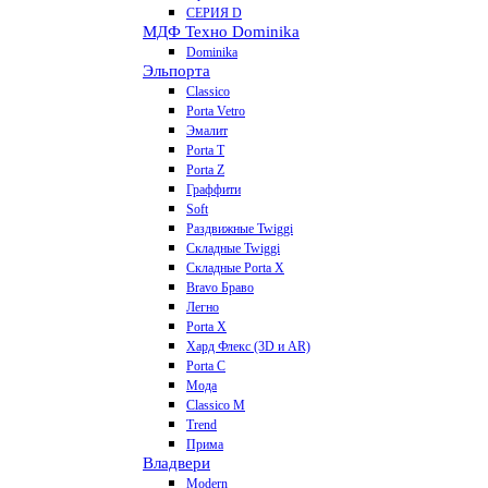
СЕРИЯ D
МДФ Техно Dominika
Dominika
Эльпорта
Classico
Porta Vetro
Эмалит
Porta T
Porta Z
Граффити
Soft
Раздвижные Twiggi
Складные Twiggi
Складные Porta X
Bravo Браво
Легно
Porta X
Хард Флекс (3D и AR)
Porta C
Мода
Classico M
Trend
Прима
Владвери
Modern