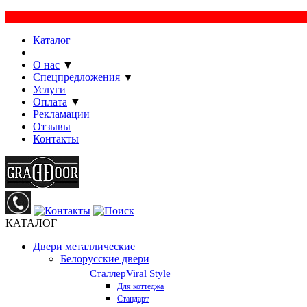
Каталог
Производство
О нас
▼
Спецпредложения
▼
Услуги
Оплата
▼
Рекламации
Отзывы
Контакты
КАТАЛОГ
Двери металлические
Белорусские двери
Сталлер
Viral Style
Для коттеджа
Стандарт