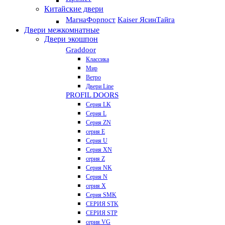
Китайские двери
Магна
Форпост
Kaiser Ясин
Тайга
Двери межкомнатные
Двери экошпон
Graddoor
Классика
Мир
Ветро
Двери Line
PROFIL DOORS
Серия LK
Серия L
Серия ZN
серия E
Серия U
Серия XN
серия Z
Серия NK
Серия N
серия X
Серия SMK
СЕРИЯ STK
СЕРИЯ STP
серия VG