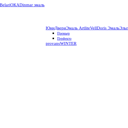
Belari
ОКА
Dinmar эмаль
ЮниДвери
Эмаль Artlite
VellDoris Эмаль
Эль
Премьер
Перфекто
provans
WINTER