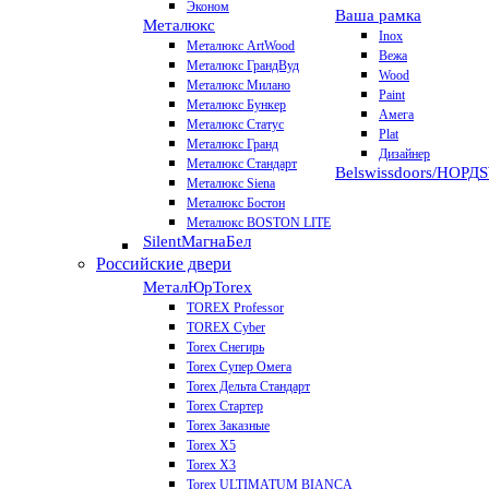
Эконом
Ваша рамка
Металюкс
Inox
Металюкс ArtWood
Вежа
Металюкс ГрандВуд
Wood
Металюкс Милано
Paint
Металюкс Бункер
Амега
Металюкс Статус
Plat
Металюкс Гранд
Дизайнер
Металюкс Стандарт
Belswissdoors/НОРД
Металюкс Siena
Металюкс Бостон
Металюкс BOSTON LITE
Silent
МагнаБел
Российские двери
МеталЮр
Torex
TOREX Professor
TOREX Cyber
Torex Снегирь
Torex Супер Омега
Torex Дельта Стандарт
Torex Стартер
Torex Заказные
Torex Х5
Torex Х3
Torex ULTIMATUM BIANCA