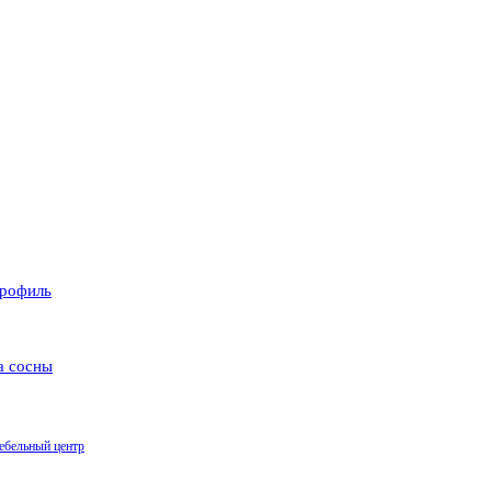
рофиль
а сосны
ебельный центр