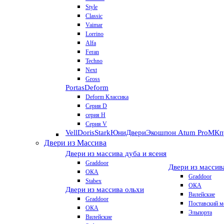
Style
Classic
Vaimar
Lorrino
Alfa
Feran
Techno
Next
Gross
Portas
Deform
Deform Классика
Серия D
серия H
Серия V
VellDoris
Stark
ЮниДвери
Экошпон Atum Pro
МКп
Двери из Массива
Двери из массива дуба и ясеня
Graddoor
Двери из массив
ОКА
Graddoor
Stabex
ОКА
Двери из массива ольхи
Вилейские
Graddoor
Поставский м
ОКА
Эльпорта
Вилейские