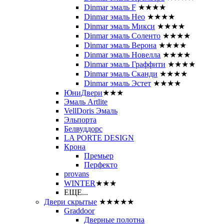
Dinmar эмаль F
★★★★
Dinmar эмаль Нео
★★★★
Dinmar эмаль Микси
★★★★
Dinmar эмаль Соленто
★★★★
Dinmar эмаль Верона
★★★★
Dinmar эмаль Новелла
★★★★
Dinmar эмаль Граффити
★★★★
Dinmar эмаль Сканди
★★★★
Dinmar эмаль Эстет
★★★★
ЮниДвери
★★★
Эмаль Artlite
VellDoris Эмаль
Эльпорта
Белвуддорс
LA PORTE DESIGN
Крона
Премьер
Перфекто
provans
WINTER
★★★
ЕЩЕ...
Двери скрытые
★★★★★
Graddoor
Дверные полотна