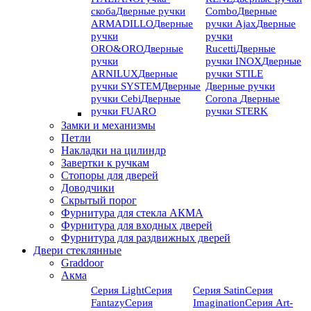
скоба
Дверные ручки
Combo
Дверные
ARMADILLO
Дверные
ручки Ajax
Дверные
ручки
ручки
ORO&ORO
Дверные
Rucetti
Дверные
ручки
ручки INOX
Дверные
ARNILUX
Дверные
ручки STILE
ручки SYSTEM
Дверные
Дверные ручки
ручки Cebi
Дверные
Corona
Дверные
ручки FUARO
ручки STERK
Замки и механизмы
Петли
Накладки на цилиндр
Завертки к ручкам
Стопоры для дверей
Доводчики
Скрытый порог
Фурнитура для стекла АКМА
Фурнитура для входных дверей
Фурнитура для раздвижных дверей
Двери стеклянные
Graddoor
Акма
Серия Light
Серия
Серия Satin
Серия
Fantazy
Серия
Imagination
Серия Art-