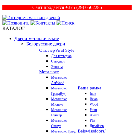
Сайт продается +375 (29) 6562285
КАТАЛОГ
Двери металлические
Белорусские двери
Сталлер
Viral Style
Для коттеджа
Стандарт
Эконом
Металюкс
Металюкс
ArtWood
Ваша рамка
Металюкс
ГрандВуд
Inox
Металюкс
Вежа
Милано
Wood
Металюкс
Paint
Бункер
Амега
Металюкс
Plat
Статус
Дизайнер
Belswissdoors/
Металюкс Гранд