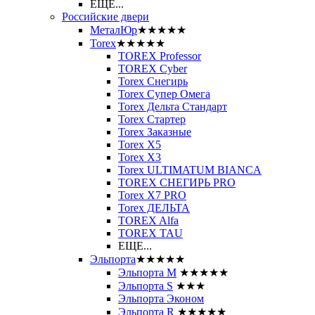
ЕЩЕ...
Российские двери
МеталЮр
★★★★★
Torex
★★★★★
TOREX Professor
TOREX Cyber
Torex Снегирь
Torex Супер Омега
Torex Дельта Стандарт
Torex Стартер
Torex Заказные
Torex Х5
Torex Х3
Torex ULTIMATUM BIANCA
TOREX СНЕГИРЬ PRO
Torex X7 PRO
Torex ДЕЛЬТА
TOREX Alfa
TOREX TAU
ЕЩЕ...
Эльпорта
★★★★★
Эльпорта M
★★★★★
Эльпорта S
★★★
Эльпорта Эконом
Эльпорта R
★★★★★