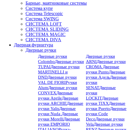
Барные, маятниковые системы
Система купе
Система Telescopic
Система SWING
СИСТЕМА LOFT
СИСТЕМА SLIDING
СИСТЕМА MAGIC
СИСТЕМА DIVA
Дверная фурнитура
Дверные ручки
Дверные ручки
Дверные ручки
Colombo
Дверные ручки
ARNI
Дверные ручки
TUPAI
Дверные ручки
CROMA
Дверные
MARTINELLI и
ручки Punto
Дверные
DND
Дверные ручки
ручки Адель
Дверные
VAL DE FIORI
Ручки
ручки
Alum
Дверные ручки
SENAT
Дверные
CONVEX
Дверные
ручки
ручки Aprile
Дверные
LOCKIT
Дверные
ручки ARCHIE
Дверные
ручки TIXX
Дверные
ручки Yalis
Дверные
ручки Puerto
Дверные
ручки Nuda
Дверные
ручки Code
ручки Morelli
Дверные
Deco
Дверные ручки
ручки EMPORIO
Vela
Дверные ручки
ITALIANO
Ручка-
RENZ
Дверные ручки