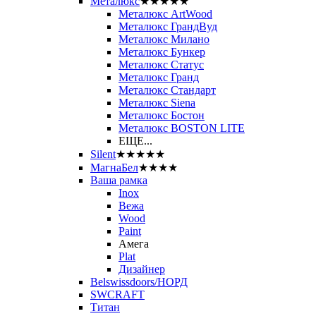
Металюкс
★★★★★
Металюкс ArtWood
Металюкс ГрандВуд
Металюкс Милано
Металюкс Бункер
Металюкс Статус
Металюкс Гранд
Металюкс Стандарт
Металюкс Siena
Металюкс Бостон
Металюкс BOSTON LITE
ЕЩЕ...
Silent
★★★★★
МагнаБел
★★★★
Ваша рамка
Inox
Вежа
Wood
Paint
Амега
Plat
Дизайнер
Belswissdoors/НОРД
SWCRAFT
Титан