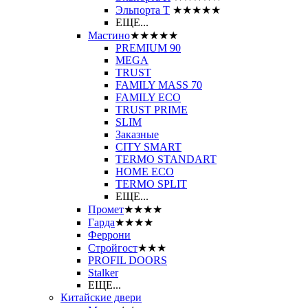
Эльпорта Т
★★★★★
ЕЩЕ...
Мастино
★★★★★
PREMIUM 90
MEGA
TRUST
FAMILY MASS 70
FAMILY ECO
TRUST PRIME
SLIM
Заказные
CITY SMART
TERMO STANDART
HOME ECO
ТЕRМО SPLIT
ЕЩЕ...
Промет
★★★★
Гарда
★★★★
Феррони
Стройгост
★★★
PROFIL DOORS
Stalker
ЕЩЕ...
Китайские двери