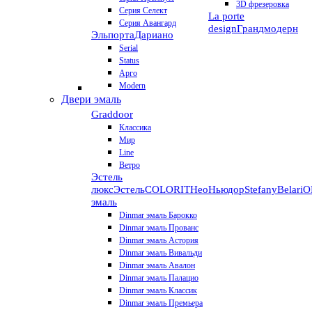
3D фрезеровка
Серия Селект
La porte
Серия Авангард
design
Грандмодерн
Эльпорта
Дариано
Serial
Status
Арго
Modern
Двери эмаль
Graddoor
Классика
Мир
Line
Ветро
Эстель
люкс
Эстель
COLORIT
НеоНьюдор
Stefany
Belari
О
эмаль
Dinmar эмаль Барокко
Dinmar эмаль Прованс
Dinmar эмаль Астория
Dinmar эмаль Вивальди
Dinmar эмаль Авалон
Dinmar эмаль Палацио
Dinmar эмаль Классик
Dinmar эмаль Премьера