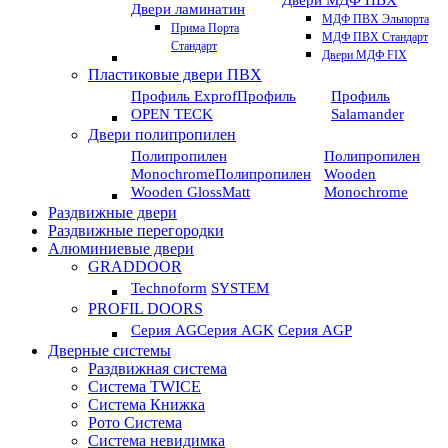
Двери МДФ ПВХ
Двери ламинатин
МДФ ПВХ Эльпорта
Прима Порта
МДФ ПВХ Стандарт
Стандарт
Двери МДФ FIX
Пластиковые двери ПВХ
Профиль Exprof
Профиль
Профиль
OPEN TECK
Salamander
Двери полипропилен
Полипропилен
Полипропилен
Monochrome
Полипропилен
Wooden
Wooden GlossMatt
Monochrome
Раздвижные двери
Раздвижные перегородки
Алюминиевые двери
GRADDOOR
Technoform
SYSTEM
PROFIL DOORS
Серия AG
Серия AGK
Серия AGP
Дверные системы
Раздвижная система
Система TWICE
Система Книжка
Рото Система
Система невидимка