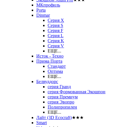
МКпрофиль
Porta
Dinmar
Серия X
Серия S
Серия F
Серия L
Серия K
Серия V
ЕЩЕ...
Исток - Техно
Прима Порта
Стандарт
Оптима
ЕЩЕ...
Белвуддорс
серия Гранд
серия Формованная Экошпон
серия Премиум
серия Эвопро
Полипропилен
ЕЩЕ...
Лайт (3D Ecocraft)
★★★
Smart