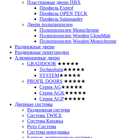
Пластиковые двери ПВХ
Профиль Exprof
Профиль OPEN TECK
Профиль Salamander
Двери полипропилен
Полипропилен Monochrome
Полипропилен Wooden GlossMatt
Полипропилен Wooden Monochrome
Раздвижные двери
Раздвижные перегородки
Алюминиевые двери
GRADDOOR
★★★★★
Technoform
★★★★★
SYSTEM
★★★★★
PROFIL DOORS
★★★★★
Серия AG
★★★★★
Серия AGK
★★★★★
Серия AGP
★★★★★
Дверные системы
Раздвижная система
Система TWICE
Система Книжка
Рото Система
Система невидимка
Барные, маятниковые системы