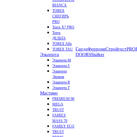
BIANCA
TOREX
СНЕГИРЬ
PRO
Torex X7 PRO
Torex
ДЕЛЬТА
TOREX Alfa
Гарда
Феррони
Стройгост
PROF
TOREX TAU
Эльпорта
DOORS
Stalker
Эльпорта M
Эльпорта S
Эльпорта
Эконом
Эльпорта R
Эльпорта Т
Мастино
PREMIUM 90
MEGA
TRUST
FAMILY
MASS 70
FAMILY ECO
TRUST