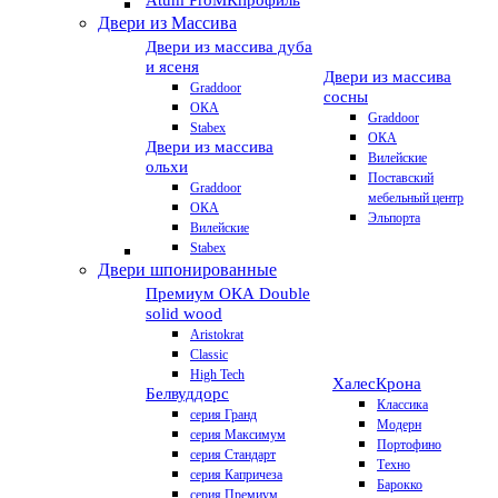
Atum Pro
МКпрофиль
Двери из Массива
Двери из массива дуба
и ясеня
Двери из массива
Graddoor
сосны
ОКА
Graddoor
Stabex
ОКА
Двери из массива
Вилейские
ольхи
Поставский
Graddoor
мебельный центр
ОКА
Эльпорта
Вилейские
Stabex
Двери шпонированные
Премиум
ОКА Double
solid wood
Aristokrat
Classic
High Tech
Халес
Крона
Белвуддорс
Классика
серия Гранд
Модерн
серия Максимум
Портофино
серия Стандарт
Техно
серия Капричеза
Барокко
серия Премиум