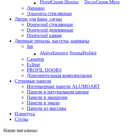
Florid
Серия Illusion
Deсor
Серия Mirra
Дариано
Эльпорта стеклянные
Двери для бани, сауны
Doorwood стеклянные
Doorwood деревянные
Doorwood хамам
Дверные пеналы, кассеты, карманы
Jap
Aktive
Emotive
Norma
Profikit
Casseton
Eclisse
PROFIL DOORS
Дополнительная комплектация
Стеновые панели
Интерьерные панели ALUMOART
Панели в натуральном шпоне
Панели в экошпоне
Панели в эмали
Панели из массива
Плинтуса
Столы
Наши магазины: