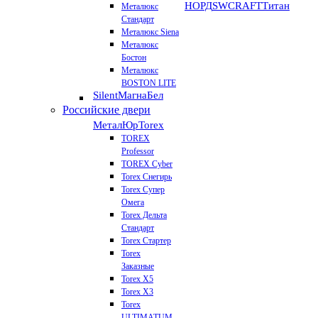
НОРД
SWCRAFT
Титан
Металюкс
Стандарт
Металюкс Siena
Металюкс
Бостон
Металюкс
BOSTON LITE
Silent
МагнаБел
Российские двери
МеталЮр
Torex
TOREX
Professor
TOREX Cyber
Torex Снегирь
Torex Супер
Омега
Torex Дельта
Стандарт
Torex Стартер
Torex
Заказные
Torex Х5
Torex Х3
Torex
ULTIMATUM