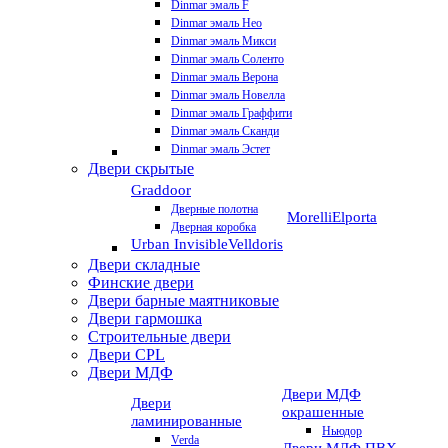
Dinmar эмаль F
Dinmar эмаль Нео
Dinmar эмаль Микси
Dinmar эмаль Соленто
Dinmar эмаль Верона
Dinmar эмаль Новелла
Dinmar эмаль Граффити
Dinmar эмаль Сканди
Dinmar эмаль Эстет
Двери скрытые
Graddoor
Дверные полотна
Morelli
Elporta
Дверная коробка
Urban Invisible
Velldoris
Двери складные
Финские двери
Двери барные маятниковые
Двери гармошка
Строительные двери
Двери CРL
Двери МДФ
Двери МДФ
Двери
окрашенные
ламинированные
Ньюдор
Verda