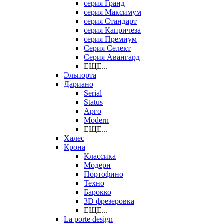
серия Гранд
серия Максимум
серия Стандарт
серия Капричеза
серия Премиум
Серия Селект
Серия Авангард
ЕЩЕ...
Эльпорта
Дариано
Serial
Status
Арго
Modern
ЕЩЕ...
Халес
Крона
Классика
Модерн
Портофино
Техно
Барокко
3D фрезеровка
ЕЩЕ...
La porte design