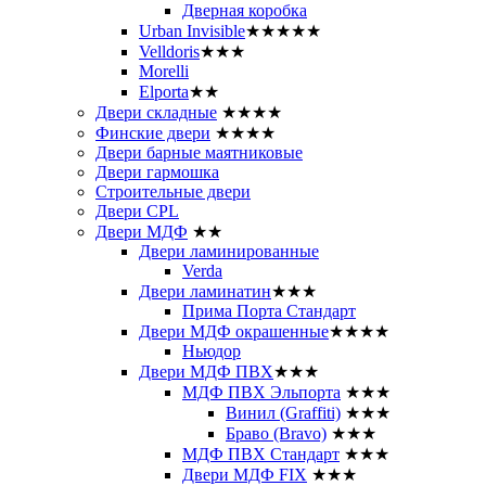
Дверная коробка
Urban Invisible
★★★★★
Velldoris
★★★
Morelli
Elporta
★★
Двери складные
★★★★
Финские двери
★★★★
Двери барные маятниковые
Двери гармошка
Строительные двери
Двери CРL
Двери МДФ
★★
Двери ламинированные
Verda
Двери ламинатин
★★★
Прима Порта Стандарт
Двери МДФ окрашенные
★★★★
Ньюдор
Двери МДФ ПВХ
★★★
МДФ ПВХ Эльпорта
★★★
Винил (Graffiti)
★★★
Браво (Bravo)
★★★
МДФ ПВХ Стандарт
★★★
Двери МДФ FIX
★★★