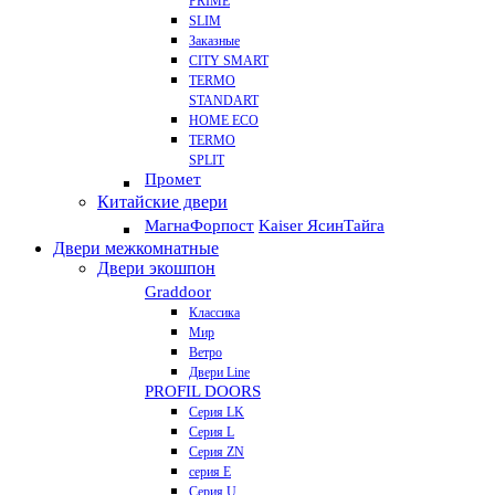
PRIME
SLIM
Заказные
CITY SMART
TERMO
STANDART
HOME ECO
ТЕRМО
SPLIT
Промет
Китайские двери
Магна
Форпост
Kaiser Ясин
Тайга
Двери межкомнатные
Двери экошпон
Graddoor
Классика
Мир
Ветро
Двери Line
PROFIL DOORS
Серия LK
Серия L
Серия ZN
серия E
Серия U