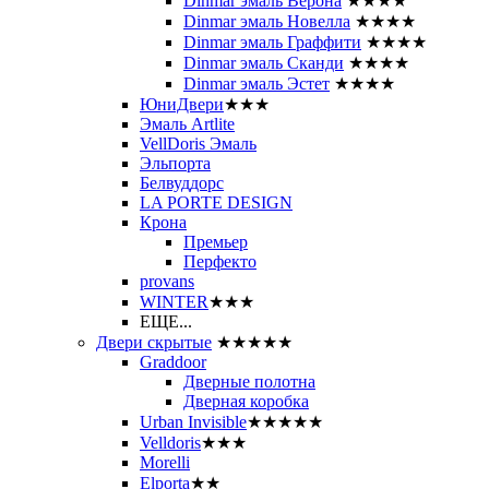
Dinmar эмаль Верона
★★★★
Dinmar эмаль Новелла
★★★★
Dinmar эмаль Граффити
★★★★
Dinmar эмаль Сканди
★★★★
Dinmar эмаль Эстет
★★★★
ЮниДвери
★★★
Эмаль Artlite
VellDoris Эмаль
Эльпорта
Белвуддорс
LA PORTE DESIGN
Крона
Премьер
Перфекто
provans
WINTER
★★★
ЕЩЕ...
Двери скрытые
★★★★★
Graddoor
Дверные полотна
Дверная коробка
Urban Invisible
★★★★★
Velldoris
★★★
Morelli
Elporta
★★