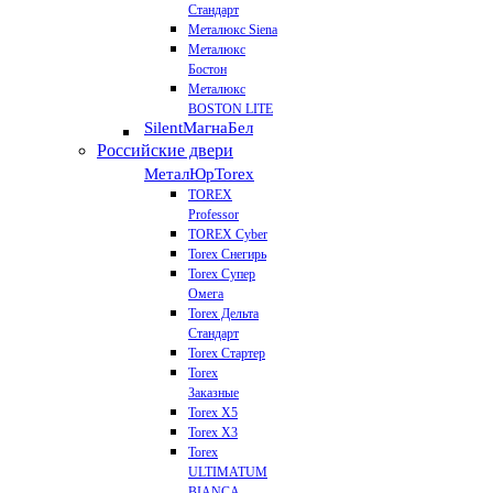
Стандарт
Металюкс Siena
Металюкс
Бостон
Металюкс
BOSTON LITE
Silent
МагнаБел
Российские двери
МеталЮр
Torex
TOREX
Professor
TOREX Cyber
Torex Снегирь
Torex Супер
Омега
Torex Дельта
Стандарт
Torex Стартер
Torex
Заказные
Torex Х5
Torex Х3
Torex
ULTIMATUM
BIANCA