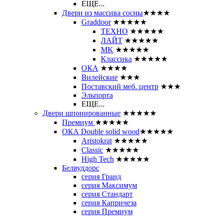
ЕЩЕ...
Двери из массива сосны
★★★★
Graddoor
★★★★★
ТЕХНО
★★★★★
ЛАЙТ
★★★★★
MK
★★★★★
Классика
★★★★★
ОКА
★★★★
Вилейские
★★★
Поставский меб. центр
★★★
Эльпорта
ЕЩЕ...
Двери шпонированные
★★★★★
Премиум
★★★★★
ОКА Double solid wood
★★★★★
Aristokrat
★★★★★
Classic
★★★★★
High Tech
★★★★★
Белвуддорс
серия Гранд
серия Максимум
серия Стандарт
серия Капричеза
серия Премиум