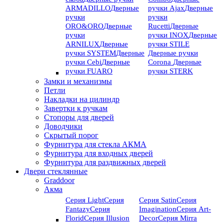
ARMADILLO
Дверные
ручки Ajax
Дверные
ручки
ручки
ORO&ORO
Дверные
Rucetti
Дверные
ручки
ручки INOX
Дверные
ARNILUX
Дверные
ручки STILE
ручки SYSTEM
Дверные
Дверные ручки
ручки Cebi
Дверные
Corona
Дверные
ручки FUARO
ручки STERK
Замки и механизмы
Петли
Накладки на цилиндр
Завертки к ручкам
Стопоры для дверей
Доводчики
Скрытый порог
Фурнитура для стекла АКМА
Фурнитура для входных дверей
Фурнитура для раздвижных дверей
Двери стеклянные
Graddoor
Акма
Серия Light
Серия
Серия Satin
Серия
Fantazy
Серия
Imagination
Серия Art-
Florid
Серия Illusion
Deсor
Серия Mirra