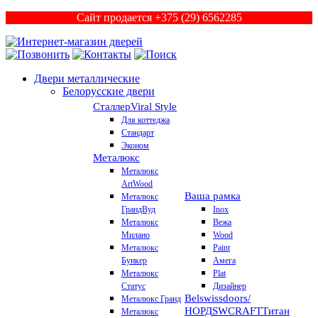
Сайт продается +375 (29) 6562285
Двери металлические
Белорусские двери
Сталлер
Viral Style
Для коттеджа
Стандарт
Эконом
Металюкс
Металюкс
ArtWood
Ваша рамка
Металюкс
ГрандВуд
Inox
Металюкс
Вежа
Милано
Wood
Металюкс
Paint
Бункер
Амега
Металюкс
Plat
Статус
Дизайнер
Belswissdoors/
Металюкс Гранд
НОРД
SWCRAFT
Титан
Металюкс