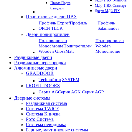
МДФ ПВХ Эльпорта
Прима Порта
МДФ ПВХ Стандарт
Стандарт
Двери МДФ FIX
Пластиковые двери ПВХ
Профиль Exprof
Профиль
Профиль
OPEN TECK
Salamander
Двери полипропилен
Полипропилен
Полипропилен
Monochrome
Полипропилен
Wooden
Wooden GlossMatt
Monochrome
Раздвижные двери
Раздвижные перегородки
Алюминиевые двери
GRADDOOR
Technoform
SYSTEM
PROFIL DOORS
Серия AG
Серия AGK
Серия AGP
Дверные системы
Раздвижная система
Система TWICE
Система Книжка
Рото Система
Система невидимка
Барные, маятниковые системы