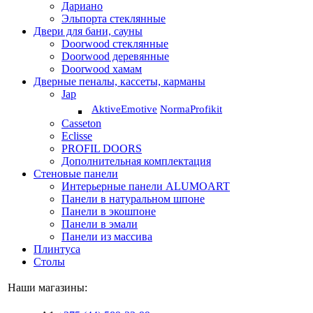
Дариано
Эльпорта стеклянные
Двери для бани, сауны
Doorwood стеклянные
Doorwood деревянные
Doorwood хамам
Дверные пеналы, кассеты, карманы
Jap
Aktive
Emotive
Norma
Profikit
Casseton
Eclisse
PROFIL DOORS
Дополнительная комплектация
Стеновые панели
Интерьерные панели ALUMOART
Панели в натуральном шпоне
Панели в экошпоне
Панели в эмали
Панели из массива
Плинтуса
Столы
Наши магазины: