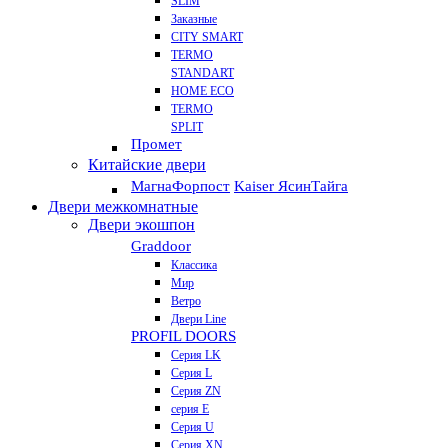
SLIM
Заказные
CITY SMART
TERMO
STANDART
HOME ECO
ТЕRМО
SPLIT
Промет
Китайские двери
Магна
Форпост
Kaiser Ясин
Тайга
Двери межкомнатные
Двери экошпон
Graddoor
Классика
Мир
Ветро
Двери Line
PROFIL DOORS
Серия LK
Серия L
Серия ZN
серия E
Серия U
Серия XN