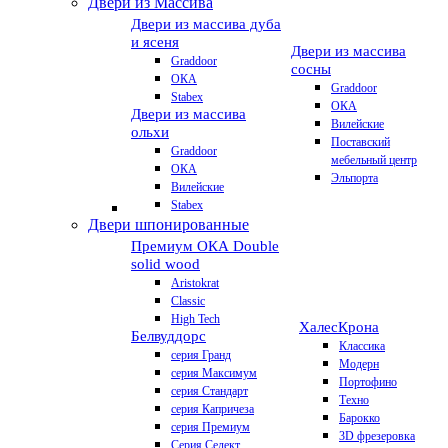
Двери из Массива
Двери из массива дуба
и ясеня
Двери из массива
Graddoor
сосны
ОКА
Graddoor
Stabex
ОКА
Двери из массива
Вилейские
ольхи
Поставский
Graddoor
мебельный центр
ОКА
Эльпорта
Вилейские
Stabex
Двери шпонированные
Премиум
ОКА Double
solid wood
Aristokrat
Classic
High Tech
Халес
Крона
Белвуддорс
Классика
серия Гранд
Модерн
серия Максимум
Портофино
серия Стандарт
Техно
серия Капричеза
Барокко
серия Премиум
3D фрезеровка
Серия Селект