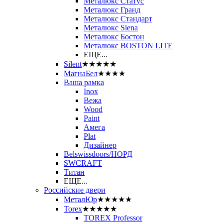
Металюкс Статус
Металюкс Гранд
Металюкс Стандарт
Металюкс Siena
Металюкс Бостон
Металюкс BOSTON LITE
ЕЩЕ...
Silent
★★★★★
МагнаБел
★★★★
Ваша рамка
Inox
Вежа
Wood
Paint
Амега
Plat
Дизайнер
Belswissdoors/НОРД
SWCRAFT
Титан
ЕЩЕ...
Российские двери
МеталЮр
★★★★★
Torex
★★★★★
TOREX Professor