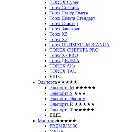
TOREX Cyber
Torex Снегирь
Torex Супер Омега
Torex Дельта Стандарт
Torex Стартер
Torex Заказные
Torex Х5
Torex Х3
Torex ULTIMATUM BIANCA
TOREX СНЕГИРЬ PRO
Torex X7 PRO
Torex ДЕЛЬТА
TOREX Alfa
TOREX TAU
ЕЩЕ...
Эльпорта
★★★★★
Эльпорта M
★★★★★
Эльпорта S
★★★
Эльпорта Эконом
Эльпорта R
★★★★★
Эльпорта Т
★★★★★
ЕЩЕ...
Мастино
★★★★★
PREMIUM 90
MEGA