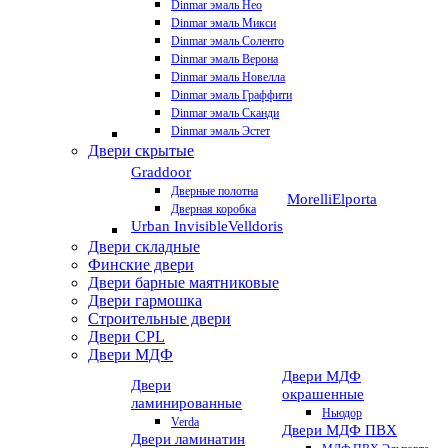
Dinmar эмаль Нео
Dinmar эмаль Микси
Dinmar эмаль Соленто
Dinmar эмаль Верона
Dinmar эмаль Новелла
Dinmar эмаль Граффити
Dinmar эмаль Сканди
Dinmar эмаль Эстет
Двери скрытые
Graddoor
Дверные полотна
Morelli
Elporta
Дверная коробка
Urban Invisible
Velldoris
Двери складные
Финские двери
Двери барные маятниковые
Двери гармошка
Строительные двери
Двери CРL
Двери МДФ
Двери МДФ
Двери
окрашенные
ламинированные
Ньюдор
Verda
Двери МДФ ПВХ
Двери ламинатин