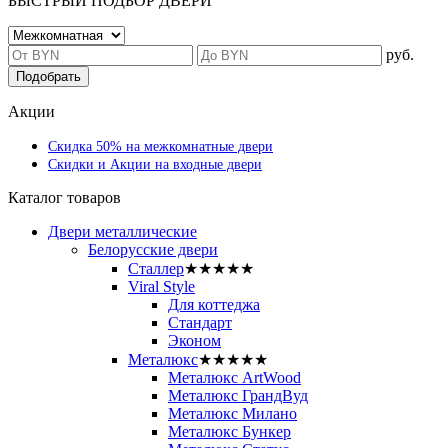
БЫСТРЫЙ ПОДБОР ДВЕРИ
руб.
Подобрать
Акции
Скидка 50% на межкомнатные двери
Скидки и Акции на входные двери
Каталог товаров
Двери металлические
Белорусские двери
Сталлер
★★★★★
Viral Style
Для коттеджа
Стандарт
Эконом
Металюкс
★★★★★
Металюкс ArtWood
Металюкс ГрандВуд
Металюкс Милано
Металюкс Бункер