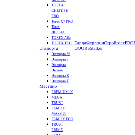
TOREX
СНЕГИРЬ
PRO
Torex X7 PRO
Torex
ДЕЛЬТА
TOREX Alfa
Гарда
Феррони
Стройгост
PROF
TOREX TAU
Эльпорта
DOORS
Stalker
Эльпорта M
Эльпорта S
Эльпорта
Эконом
Эльпорта R
Эльпорта Т
Мастино
PREMIUM 90
MEGA
TRUST
FAMILY
MASS 70
FAMILY ECO
TRUST
PRIME