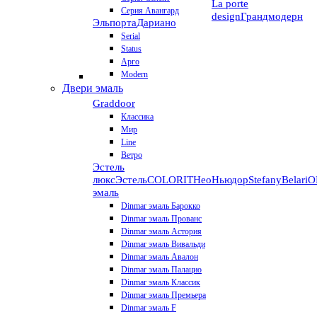
La porte
Серия Авангард
design
Грандмодерн
Эльпорта
Дариано
Serial
Status
Арго
Modern
Двери эмаль
Graddoor
Классика
Мир
Line
Ветро
Эстель
люкс
Эстель
COLORIT
НеоНьюдор
Stefany
Belari
О
эмаль
Dinmar эмаль Барокко
Dinmar эмаль Прованс
Dinmar эмаль Астория
Dinmar эмаль Вивальди
Dinmar эмаль Авалон
Dinmar эмаль Палацио
Dinmar эмаль Классик
Dinmar эмаль Премьера
Dinmar эмаль F