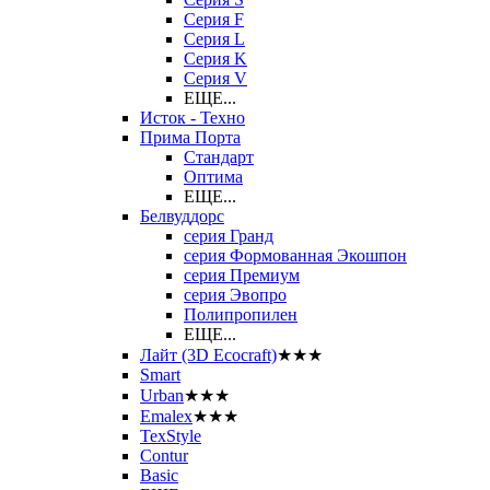
Серия F
Серия L
Серия K
Серия V
ЕЩЕ...
Исток - Техно
Прима Порта
Стандарт
Оптима
ЕЩЕ...
Белвуддорс
серия Гранд
серия Формованная Экошпон
серия Премиум
серия Эвопро
Полипропилен
ЕЩЕ...
Лайт (3D Ecocraft)
★★★
Smart
Urban
★★★
Emalex
★★★
TexStyle
Contur
Basic