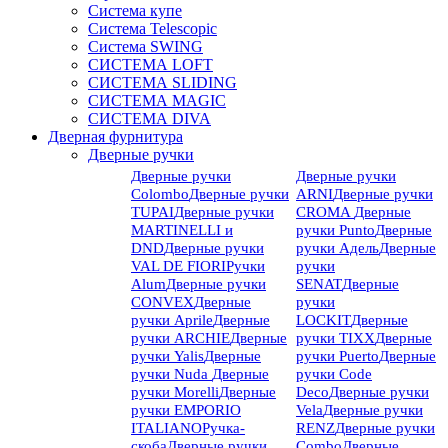
Система купе
Система Telescopic
Система SWING
СИСТЕМА LOFT
СИСТЕМА SLIDING
СИСТЕМА MAGIC
СИСТЕМА DIVA
Дверная фурнитура
Дверные ручки
Дверные ручки
Дверные ручки
Colombo
Дверные ручки
ARNI
Дверные ручки
TUPAI
Дверные ручки
CROMA
Дверные
MARTINELLI и
ручки Punto
Дверные
DND
Дверные ручки
ручки Адель
Дверные
VAL DE FIORI
Ручки
ручки
Alum
Дверные ручки
SENAT
Дверные
CONVEX
Дверные
ручки
ручки Aprile
Дверные
LOCKIT
Дверные
ручки ARCHIE
Дверные
ручки TIXX
Дверные
ручки Yalis
Дверные
ручки Puerto
Дверные
ручки Nuda
Дверные
ручки Code
ручки Morelli
Дверные
Deco
Дверные ручки
ручки EMPORIO
Vela
Дверные ручки
ITALIANO
Ручка-
RENZ
Дверные ручки
скоба
Дверные ручки
Combo
Дверные