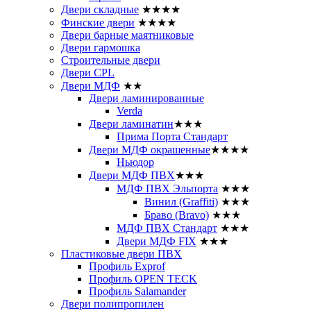
Двери складные
★★★★
Финские двери
★★★★
Двери барные маятниковые
Двери гармошка
Строительные двери
Двери CРL
Двери МДФ
★★
Двери ламинированные
Verda
Двери ламинатин
★★★
Прима Порта Стандарт
Двери МДФ окрашенные
★★★★
Ньюдор
Двери МДФ ПВХ
★★★
МДФ ПВХ Эльпорта
★★★
Винил (Graffiti)
★★★
Браво (Bravo)
★★★
МДФ ПВХ Стандарт
★★★
Двери МДФ FIX
★★★
Пластиковые двери ПВХ
Профиль Exprof
Профиль OPEN TECK
Профиль Salamander
Двери полипропилен