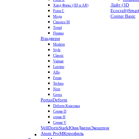
Лайт (3D
Хард Флекс (3D и AR)
Ecocraft)
Smar
Porta C
Contur
Basic
Мода
Classico M
Trend
Прима
Владвери
Modern
Style
Classic
Vaimar
Lorrino
Alfa
Feran
Techno
Next
Gross
Portas
Deform
Deform Классика
Серия D
серия H
Серия V
VellDoris
Stark
ЮниДвери
Экошпон
Atum Pro
МКпрофиль