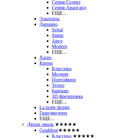
Серия Селект
Серия Авангард
ЕЩЕ...
Эльпорта
Дариано
Serial
Status
Арго
Modern
ЕЩЕ...
Халес
Крона
Классика
Модерн
Портофино
Техно
Барокко
3D фрезеровка
ЕЩЕ...
La porte design
Грандмодерн
ЕЩЕ...
Двери эмаль
★★★★★
Graddoor
★★★★★
Классика
★★★★★