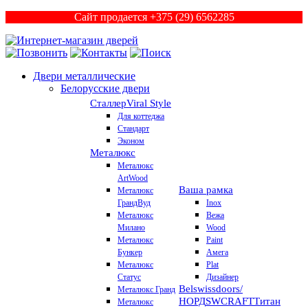
Сайт продается +375 (29) 6562285
Двери металлические
Белорусские двери
Сталлер
Viral Style
Для коттеджа
Стандарт
Эконом
Металюкс
Металюкс
ArtWood
Ваша рамка
Металюкс
ГрандВуд
Inox
Металюкс
Вежа
Милано
Wood
Металюкс
Paint
Бункер
Амега
Металюкс
Plat
Статус
Дизайнер
Belswissdoors/
Металюкс Гранд
НОРД
SWCRAFT
Титан
Металюкс