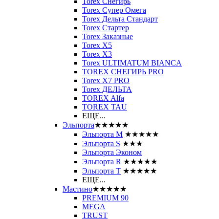
Torex Снегирь
Torex Супер Омега
Torex Дельта Стандарт
Torex Стартер
Torex Заказные
Torex Х5
Torex Х3
Torex ULTIMATUM BIANCA
TOREX СНЕГИРЬ PRO
Torex X7 PRO
Torex ДЕЛЬТА
TOREX Alfa
TOREX TAU
ЕЩЕ...
Эльпорта
★★★★★
Эльпорта M
★★★★★
Эльпорта S
★★★
Эльпорта Эконом
Эльпорта R
★★★★★
Эльпорта Т
★★★★★
ЕЩЕ...
Мастино
★★★★★
PREMIUM 90
MEGA
TRUST