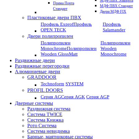
МДФ ПВХ Эльпорта
Прима Порта
МДФ ПВХ Стандарт
Стандарт
Двери МДФ FIX
Пластиковые двери ПВХ
Профиль Exprof
Профиль
Профиль
OPEN TECK
Salamander
Двери полипропилен
Полипропилен
Полипропилен
Monochrome
Полипропилен
Wooden
Wooden GlossMatt
Monochrome
Раздвижные двери
Раздвижные перегородки
Алюминиевые двери
GRADDOOR
Technoform
SYSTEM
PROFIL DOORS
Серия AG
Серия AGK
Серия AGP
Дверные системы
Раздвижная система
Система TWICE
Система Книжка
Рото Система
Система невидимка
Барные, маятниковые системы