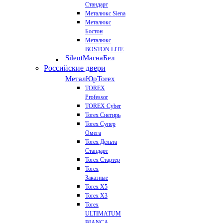
Стандарт
Металюкс Siena
Металюкс
Бостон
Металюкс
BOSTON LITE
Silent
МагнаБел
Российские двери
МеталЮр
Torex
TOREX
Professor
TOREX Cyber
Torex Снегирь
Torex Супер
Омега
Torex Дельта
Стандарт
Torex Стартер
Torex
Заказные
Torex Х5
Torex Х3
Torex
ULTIMATUM
BIANCA