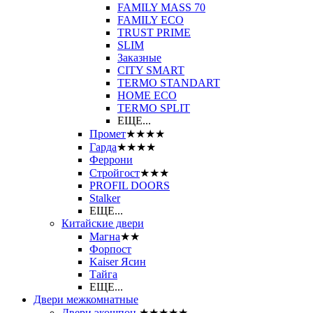
FAMILY MASS 70
FAMILY ECO
TRUST PRIME
SLIM
Заказные
CITY SMART
TERMO STANDART
HOME ECO
ТЕRМО SPLIT
ЕЩЕ...
Промет
★★★★
Гарда
★★★★
Феррони
Стройгост
★★★
PROFIL DOORS
Stalker
ЕЩЕ...
Китайские двери
Магна
★★
Форпост
Kaiser Ясин
Тайга
ЕЩЕ...
Двери межкомнатные
Двери экошпон
★★★★★