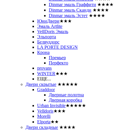
Dinmar эмаль Граффити
★★★★
Dinmar эмаль Сканди
★★★★
Dinmar эмаль Эстет
★★★★
ЮниДвери
★★★
Эмаль Artlite
VellDoris Эмаль
Эльпорта
Белвуддорс
LA PORTE DESIGN
Крона
Премьер
Перфекто
provans
WINTER
★★★
ЕЩЕ...
Двери скрытые
★★★★★
Graddoor
Дверные полотна
Дверная коробка
Urban Invisible
★★★★★
Velldoris
★★★
Morelli
Elporta
★★
Двери складные
★★★★