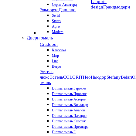
La porte
Серия Авангард
design
Грандмодерн
Эльпорта
Дариано
Serial
Status
Арго
Modern
Двери эмаль
Graddoor
Классика
Мир
Line
Ветро
Эстель
люкс
Эстель
COLORIT
НеоНьюдор
Stefany
Belari
О
эмаль
Dinmar эмаль Барокко
Dinmar эмаль Прованс
Dinmar эмаль Астория
Dinmar эмаль Вивальди
Dinmar эмаль Авалон
Dinmar эмаль Палацио
Dinmar эмаль Классик
Dinmar эмаль Премьера
Dinmar эмаль F