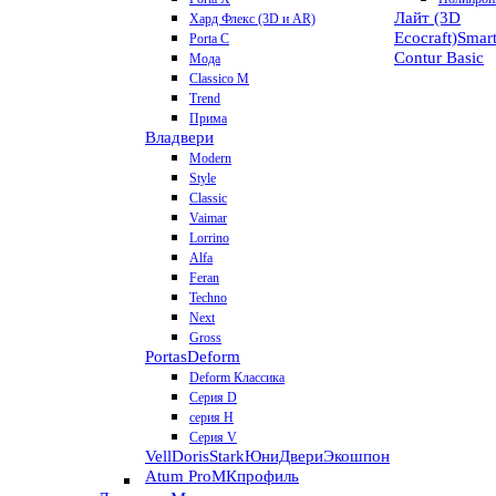
Лайт (3D
Хард Флекс (3D и AR)
Ecocraft)
Smar
Porta C
Contur
Basic
Мода
Classico M
Trend
Прима
Владвери
Modern
Style
Classic
Vaimar
Lorrino
Alfa
Feran
Techno
Next
Gross
Portas
Deform
Deform Классика
Серия D
серия H
Серия V
VellDoris
Stark
ЮниДвери
Экошпон
Atum Pro
МКпрофиль