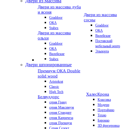
Двери из Массива
Двери из массива дуба
и ясеня
Двери из массива
Graddoor
сосны
ОКА
Graddoor
Stabex
ОКА
Двери из массива
Вилейские
ольхи
Поставский
Graddoor
мебельный центр
ОКА
Эльпорта
Вилейские
Stabex
Двери шпонированные
Премиум
ОКА Double
solid wood
Aristokrat
Classic
High Tech
Халес
Крона
Белвуддорс
Классика
серия Гранд
Модерн
серия Максимум
Портофино
серия Стандарт
Техно
серия Капричеза
Барокко
серия Премиум
3D фрезеровка
Серия Селект