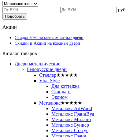
руб.
Подобрать
Акции
Скидка 50% на межкомнатные двери
Скидки и Акции на входные двери
Каталог товаров
Двери металлические
Белорусские двери
Сталлер
★★★★★
Viral Style
Для коттеджа
Стандарт
Эконом
Металюкс
★★★★★
Металюкс ArtWood
Металюкс ГрандВуд
Металюкс Милано
Металюкс Бункер
Металюкс Статус
Металюкс Гранд