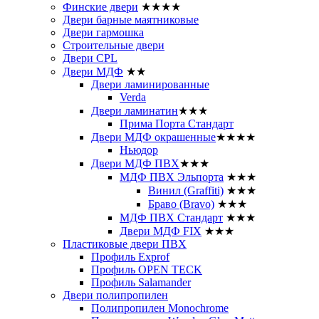
Финские двери
★★★★
Двери барные маятниковые
Двери гармошка
Строительные двери
Двери CРL
Двери МДФ
★★
Двери ламинированные
Verda
Двери ламинатин
★★★
Прима Порта Стандарт
Двери МДФ окрашенные
★★★★
Ньюдор
Двери МДФ ПВХ
★★★
МДФ ПВХ Эльпорта
★★★
Винил (Graffiti)
★★★
Браво (Bravo)
★★★
МДФ ПВХ Стандарт
★★★
Двери МДФ FIX
★★★
Пластиковые двери ПВХ
Профиль Exprof
Профиль OPEN TECK
Профиль Salamander
Двери полипропилен
Полипропилен Monochrome