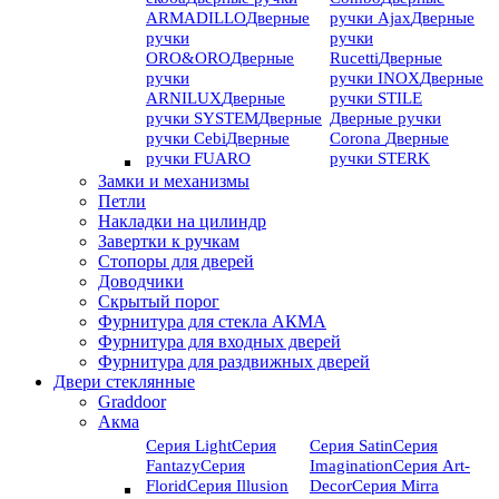
ARMADILLO
Дверные
ручки Ajax
Дверные
ручки
ручки
ORO&ORO
Дверные
Rucetti
Дверные
ручки
ручки INOX
Дверные
ARNILUX
Дверные
ручки STILE
ручки SYSTEM
Дверные
Дверные ручки
ручки Cebi
Дверные
Corona
Дверные
ручки FUARO
ручки STERK
Замки и механизмы
Петли
Накладки на цилиндр
Завертки к ручкам
Стопоры для дверей
Доводчики
Скрытый порог
Фурнитура для стекла АКМА
Фурнитура для входных дверей
Фурнитура для раздвижных дверей
Двери стеклянные
Graddoor
Акма
Серия Light
Серия
Серия Satin
Серия
Fantazy
Серия
Imagination
Серия Art-
Florid
Серия Illusion
Deсor
Серия Mirra