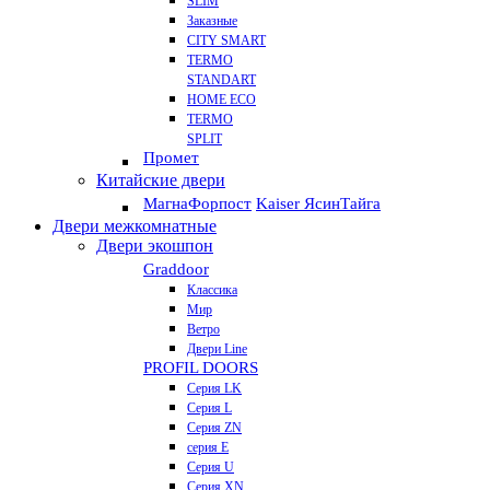
SLIM
Заказные
CITY SMART
TERMO
STANDART
HOME ECO
ТЕRМО
SPLIT
Промет
Китайские двери
Магна
Форпост
Kaiser Ясин
Тайга
Двери межкомнатные
Двери экошпон
Graddoor
Классика
Мир
Ветро
Двери Line
PROFIL DOORS
Серия LK
Серия L
Серия ZN
серия E
Серия U
Серия XN