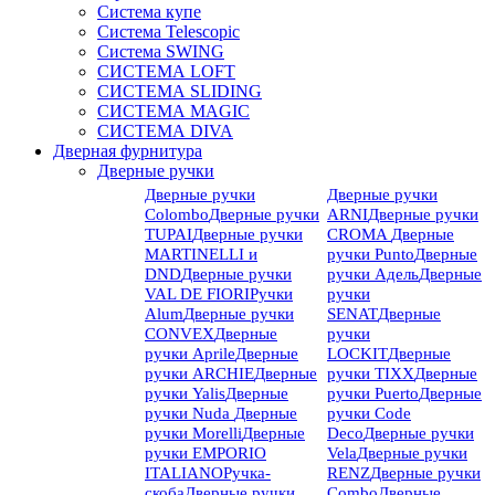
Система купе
Система Telescopic
Система SWING
СИСТЕМА LOFT
СИСТЕМА SLIDING
СИСТЕМА MAGIC
СИСТЕМА DIVA
Дверная фурнитура
Дверные ручки
Дверные ручки
Дверные ручки
Colombo
Дверные ручки
ARNI
Дверные ручки
TUPAI
Дверные ручки
CROMA
Дверные
MARTINELLI и
ручки Punto
Дверные
DND
Дверные ручки
ручки Адель
Дверные
VAL DE FIORI
Ручки
ручки
Alum
Дверные ручки
SENAT
Дверные
CONVEX
Дверные
ручки
ручки Aprile
Дверные
LOCKIT
Дверные
ручки ARCHIE
Дверные
ручки TIXX
Дверные
ручки Yalis
Дверные
ручки Puerto
Дверные
ручки Nuda
Дверные
ручки Code
ручки Morelli
Дверные
Deco
Дверные ручки
ручки EMPORIO
Vela
Дверные ручки
ITALIANO
Ручка-
RENZ
Дверные ручки
скоба
Дверные ручки
Combo
Дверные