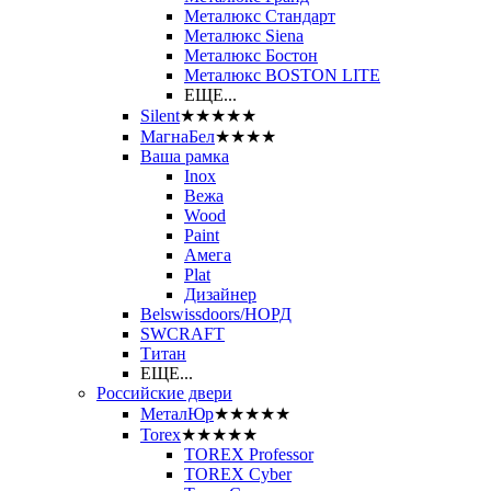
Металюкс Стандарт
Металюкс Siena
Металюкс Бостон
Металюкс BOSTON LITE
ЕЩЕ...
Silent
★★★★★
МагнаБел
★★★★
Ваша рамка
Inox
Вежа
Wood
Paint
Амега
Plat
Дизайнер
Belswissdoors/НОРД
SWCRAFT
Титан
ЕЩЕ...
Российские двери
МеталЮр
★★★★★
Torex
★★★★★
TOREX Professor
TOREX Cyber