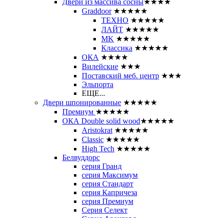
Двери из массива сосны
★★★★
Graddoor
★★★★★
ТЕХНО
★★★★★
ЛАЙТ
★★★★★
MK
★★★★★
Классика
★★★★★
ОКА
★★★★
Вилейские
★★★
Поставский меб. центр
★★★
Эльпорта
ЕЩЕ...
Двери шпонированные
★★★★★
Премиум
★★★★★
ОКА Double solid wood
★★★★★
Aristokrat
★★★★★
Classic
★★★★★
High Tech
★★★★★
Белвуддорс
серия Гранд
серия Максимум
серия Стандарт
серия Капричеза
серия Премиум
Серия Селект