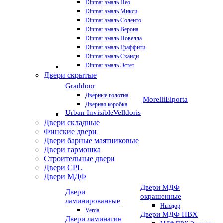
Dinmar эмаль Нео
Dinmar эмаль Микси
Dinmar эмаль Соленто
Dinmar эмаль Верона
Dinmar эмаль Новелла
Dinmar эмаль Граффити
Dinmar эмаль Сканди
Dinmar эмаль Эстет
Двери скрытые
Graddoor
Дверные полотна
Morelli
Elporta
Дверная коробка
Urban Invisible
Velldoris
Двери складные
Финские двери
Двери барные маятниковые
Двери гармошка
Строительные двери
Двери CРL
Двери МДФ
Двери МДФ
Двери
окрашенные
ламинированные
Ньюдор
Verda
Двери МДФ ПВХ
Двери ламинатин