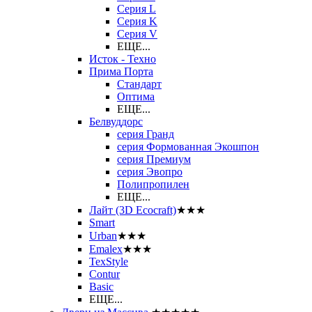
Серия L
Серия K
Серия V
ЕЩЕ...
Исток - Техно
Прима Порта
Стандарт
Оптима
ЕЩЕ...
Белвуддорс
серия Гранд
серия Формованная Экошпон
серия Премиум
серия Эвопро
Полипропилен
ЕЩЕ...
Лайт (3D Ecocraft)
★★★
Smart
Urban
★★★
Emalex
★★★
TexStyle
Contur
Basic
ЕЩЕ...