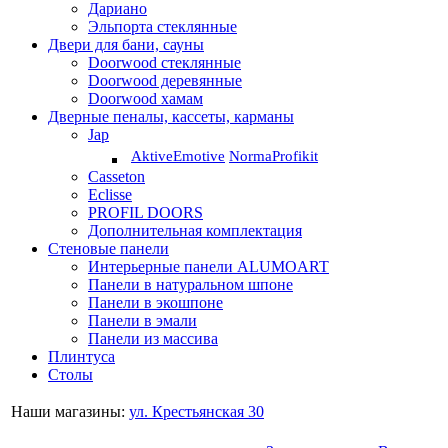
Дариано
Эльпорта стеклянные
Двери для бани, сауны
Doorwood стеклянные
Doorwood деревянные
Doorwood хамам
Дверные пеналы, кассеты, карманы
Jap
Aktive
Emotive
Norma
Profikit
Casseton
Eclisse
PROFIL DOORS
Дополнительная комплектация
Стеновые панели
Интерьерные панели ALUMOART
Панели в натуральном шпоне
Панели в экошпоне
Панели в эмали
Панели из массива
Плинтуса
Столы
Наши магазины:
ул. Крестьянская 30