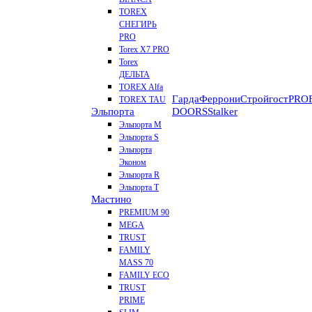
TOREX
СНЕГИРЬ
PRO
Torex X7 PRO
Torex
ДЕЛЬТА
TOREX Alfa
Гарда
Феррони
Стройгост
PROF
TOREX TAU
Эльпорта
DOORS
Stalker
Эльпорта M
Эльпорта S
Эльпорта
Эконом
Эльпорта R
Эльпорта Т
Мастино
PREMIUM 90
MEGA
TRUST
FAMILY
MASS 70
FAMILY ECO
TRUST
PRIME