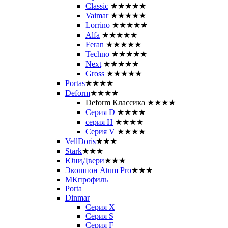
Classic
★★★★★
Vaimar
★★★★★
Lorrino
★★★★★
Alfa
★★★★★
Feran
★★★★★
Techno
★★★★★
Next
★★★★★
Gross
★★★★★
Portas
★★★★
Deform
★★★★
Deform Классика
★★★★
Серия D
★★★★
серия H
★★★★
Серия V
★★★★
VellDoris
★★★
Stark
★★★
ЮниДвери
★★★
Экошпон Atum Pro
★★★
МКпрофиль
Porta
Dinmar
Серия X
Серия S
Серия F