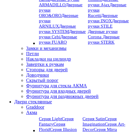
ARMADILLO
Дверные
ручки Ajax
Дверные
ручки
ручки
ORO&ORO
Дверные
Rucetti
Дверные
ручки
ручки INOX
Дверные
ARNILUX
Дверные
ручки STILE
ручки SYSTEM
Дверные
Дверные ручки
ручки Cebi
Дверные
Corona
Дверные
ручки FUARO
ручки STERK
Замки и механизмы
Петли
Накладки на цилиндр
Завертки к ручкам
Стопоры для дверей
Доводчики
Скрытый порог
Фурнитура для стекла АКМА
Фурнитура для входных дверей
Фурнитура для раздвижных дверей
Двери стеклянные
Graddoor
Акма
Серия Light
Серия
Серия Satin
Серия
Fantazy
Серия
Imagination
Серия Art-
Florid
Серия Illusion
Deсor
Серия Mirra