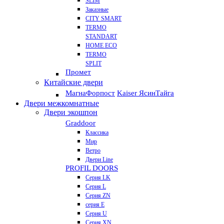
SLIM
Заказные
CITY SMART
TERMO
STANDART
HOME ECO
ТЕRМО
SPLIT
Промет
Китайские двери
Магна
Форпост
Kaiser Ясин
Тайга
Двери межкомнатные
Двери экошпон
Graddoor
Классика
Мир
Ветро
Двери Line
PROFIL DOORS
Серия LK
Серия L
Серия ZN
серия E
Серия U
Серия XN