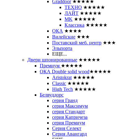
Graddoor
★★★★★
ТЕХНО
★★★★★
ЛАЙТ
★★★★★
MK
★★★★★
Классика
★★★★★
ОКА
★★★★
Вилейские
★★★
Поставский меб. центр
★★★
Эльпорта
ЕЩЕ...
Двери шпонированные
★★★★★
Премиум
★★★★★
ОКА Double solid wood
★★★★★
Aristokrat
★★★★★
Classic
★★★★★
High Tech
★★★★★
Белвуддорс
серия Гранд
серия Максимум
серия Стандарт
серия Капричеза
серия Премиум
Серия Селект
Серия Авангард