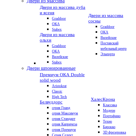
Двери из Массива
Двери из массива дуба
и ясеня
Двери из массива
Graddoor
сосны
ОКА
Graddoor
Stabex
ОКА
Двери из массива
Вилейские
ольхи
Поставский
Graddoor
мебельный центр
ОКА
Эльпорта
Вилейские
Stabex
Двери шпонированные
Премиум
ОКА Double
solid wood
Aristokrat
Classic
High Tech
Халес
Крона
Белвуддорс
Классика
серия Гранд
Модерн
серия Максимум
Портофино
серия Стандарт
Техно
серия Капричеза
Барокко
серия Премиум
3D фрезеровка
Серия Селект