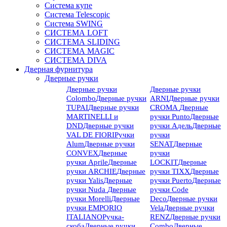
Система купе
Система Telescopic
Система SWING
СИСТЕМА LOFT
СИСТЕМА SLIDING
СИСТЕМА MAGIC
СИСТЕМА DIVA
Дверная фурнитура
Дверные ручки
Дверные ручки
Дверные ручки
Colombo
Дверные ручки
ARNI
Дверные ручки
TUPAI
Дверные ручки
CROMA
Дверные
MARTINELLI и
ручки Punto
Дверные
DND
Дверные ручки
ручки Адель
Дверные
VAL DE FIORI
Ручки
ручки
Alum
Дверные ручки
SENAT
Дверные
CONVEX
Дверные
ручки
ручки Aprile
Дверные
LOCKIT
Дверные
ручки ARCHIE
Дверные
ручки TIXX
Дверные
ручки Yalis
Дверные
ручки Puerto
Дверные
ручки Nuda
Дверные
ручки Code
ручки Morelli
Дверные
Deco
Дверные ручки
ручки EMPORIO
Vela
Дверные ручки
ITALIANO
Ручка-
RENZ
Дверные ручки
скоба
Дверные ручки
Combo
Дверные