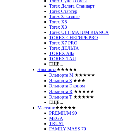
Torex Супер Омега
Torex Дельта Стандарт
Torex Стартер
Torex Заказные
Torex Х5
Torex Х3
Torex ULTIMATUM BIANCA
TOREX СНЕГИРЬ PRO
Torex X7 PRO
Torex ДЕЛЬТА
TOREX Alfa
TOREX TAU
ЕЩЕ...
Эльпорта
★★★★★
Эльпорта M
★★★★★
Эльпорта S
★★★
Эльпорта Эконом
Эльпорта R
★★★★★
Эльпорта Т
★★★★★
ЕЩЕ...
Мастино
★★★★★
PREMIUM 90
MEGA
TRUST
FAMILY MASS 70