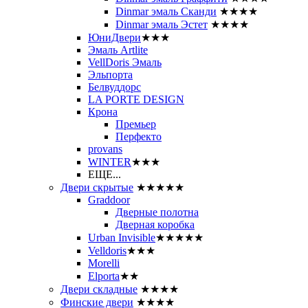
Dinmar эмаль Сканди
★★★★
Dinmar эмаль Эстет
★★★★
ЮниДвери
★★★
Эмаль Artlite
VellDoris Эмаль
Эльпорта
Белвуддорс
LA PORTE DESIGN
Крона
Премьер
Перфекто
provans
WINTER
★★★
ЕЩЕ...
Двери скрытые
★★★★★
Graddoor
Дверные полотна
Дверная коробка
Urban Invisible
★★★★★
Velldoris
★★★
Morelli
Elporta
★★
Двери складные
★★★★
Финские двери
★★★★