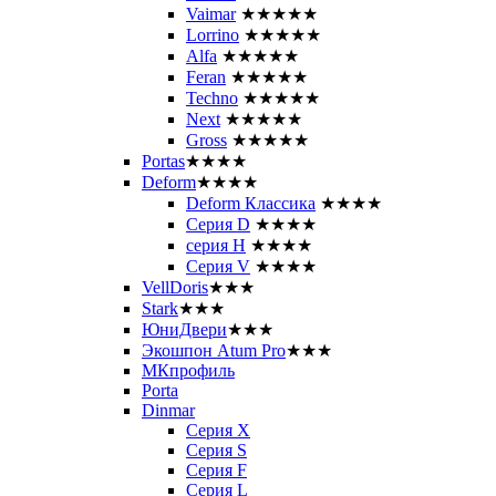
Vaimar
★★★★★
Lorrino
★★★★★
Alfa
★★★★★
Feran
★★★★★
Techno
★★★★★
Next
★★★★★
Gross
★★★★★
Portas
★★★★
Deform
★★★★
Deform Классика
★★★★
Серия D
★★★★
серия H
★★★★
Серия V
★★★★
VellDoris
★★★
Stark
★★★
ЮниДвери
★★★
Экошпон Atum Pro
★★★
МКпрофиль
Porta
Dinmar
Серия X
Серия S
Серия F
Серия L