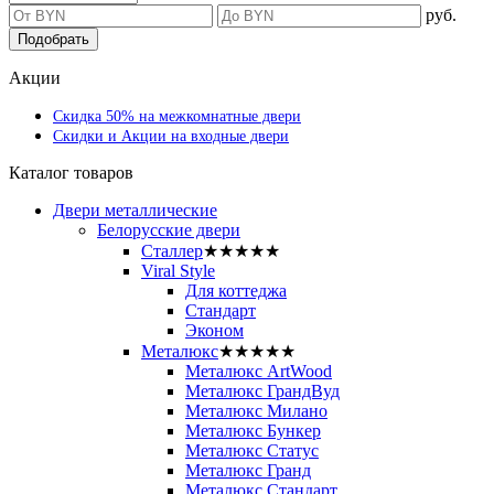
руб.
Подобрать
Акции
Скидка 50% на межкомнатные двери
Скидки и Акции на входные двери
Каталог товаров
Двери металлические
Белорусские двери
Сталлер
★★★★★
Viral Style
Для коттеджа
Стандарт
Эконом
Металюкс
★★★★★
Металюкс ArtWood
Металюкс ГрандВуд
Металюкс Милано
Металюкс Бункер
Металюкс Статус
Металюкс Гранд
Металюкс Стандарт