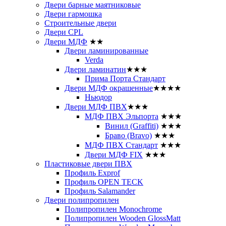
Двери барные маятниковые
Двери гармошка
Строительные двери
Двери CРL
Двери МДФ
★★
Двери ламинированные
Verda
Двери ламинатин
★★★
Прима Порта Стандарт
Двери МДФ окрашенные
★★★★
Ньюдор
Двери МДФ ПВХ
★★★
МДФ ПВХ Эльпорта
★★★
Винил (Graffiti)
★★★
Браво (Bravo)
★★★
МДФ ПВХ Стандарт
★★★
Двери МДФ FIX
★★★
Пластиковые двери ПВХ
Профиль Exprof
Профиль OPEN TECK
Профиль Salamander
Двери полипропилен
Полипропилен Monochrome
Полипропилен Wooden GlossMatt