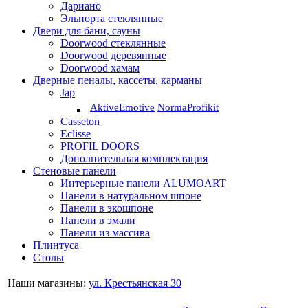
Дариано
Эльпорта стеклянные
Двери для бани, сауны
Doorwood стеклянные
Doorwood деревянные
Doorwood хамам
Дверные пеналы, кассеты, карманы
Jap
Aktive
Emotive
Norma
Profikit
Casseton
Eclisse
PROFIL DOORS
Дополнительная комплектация
Стеновые панели
Интерьерные панели ALUMOART
Панели в натуральном шпоне
Панели в экошпоне
Панели в эмали
Панели из массива
Плинтуса
Столы
Наши магазины:
ул. Крестьянская 30