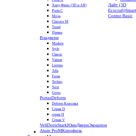
Лайт (3D
Хард Флекс (3D и AR)
Ecocraft)
Smar
Porta C
Contur
Basic
Мода
Classico M
Trend
Прима
Владвери
Modern
Style
Classic
Vaimar
Lorrino
Alfa
Feran
Techno
Next
Gross
Portas
Deform
Deform Классика
Серия D
серия H
Серия V
VellDoris
Stark
ЮниДвери
Экошпон
Atum Pro
МКпрофиль