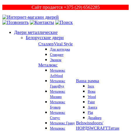
Сайт продается +375 (29) 6562285
Двери металлические
Белорусские двери
Сталлер
Viral Style
Для коттеджа
Стандарт
Эконом
Металюкс
Металюкс
ArtWood
Ваша рамка
Металюкс
ГрандВуд
Inox
Металюкс
Вежа
Милано
Wood
Металюкс
Paint
Бункер
Амега
Металюкс
Plat
Статус
Дизайнер
Belswissdoors/
Металюкс Гранд
НОРД
SWCRAFT
Титан
Металюкс