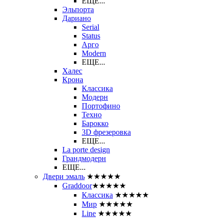
ЕЩЕ...
Эльпорта
Дариано
Serial
Status
Арго
Modern
ЕЩЕ...
Халес
Крона
Классика
Модерн
Портофино
Техно
Барокко
3D фрезеровка
ЕЩЕ...
La porte design
Грандмодерн
ЕЩЕ...
Двери эмаль
★★★★★
Graddoor
★★★★★
Классика
★★★★★
Мир
★★★★★
Line
★★★★★