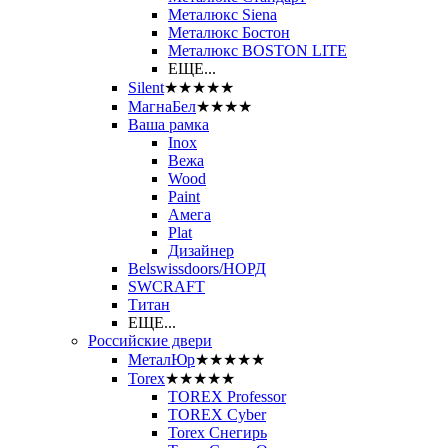
Металюкс Siena
Металюкс Бостон
Металюкс BOSTON LITE
ЕЩЕ...
Silent
★★★★★
МагнаБел
★★★★
Ваша рамка
Inox
Вежа
Wood
Paint
Амега
Plat
Дизайнер
Belswissdoors/НОРД
SWCRAFT
Титан
ЕЩЕ...
Российские двери
МеталЮр
★★★★★
Torex
★★★★★
TOREX Professor
TOREX Cyber
Torex Снегирь