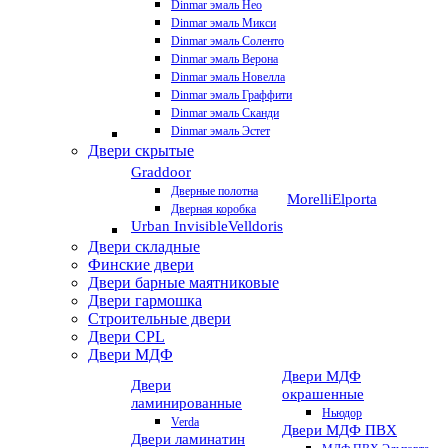
Dinmar эмаль Нео
Dinmar эмаль Микси
Dinmar эмаль Соленто
Dinmar эмаль Верона
Dinmar эмаль Новелла
Dinmar эмаль Граффити
Dinmar эмаль Сканди
Dinmar эмаль Эстет
Двери скрытые
Graddoor
Дверные полотна
Morelli
Elporta
Дверная коробка
Urban Invisible
Velldoris
Двери складные
Финские двери
Двери барные маятниковые
Двери гармошка
Строительные двери
Двери CРL
Двери МДФ
Двери МДФ
Двери
окрашенные
ламинированные
Ньюдор
Verda
Двери МДФ ПВХ
Двери ламинатин