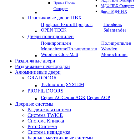
МДФ ПВХ Эльпорта
Прима Порта
МДФ ПВХ Стандарт
Стандарт
Двери МДФ FIX
Пластиковые двери ПВХ
Профиль Exprof
Профиль
Профиль
OPEN TECK
Salamander
Двери полипропилен
Полипропилен
Полипропилен
Monochrome
Полипропилен
Wooden
Wooden GlossMatt
Monochrome
Раздвижные двери
Раздвижные перегородки
Алюминиевые двери
GRADDOOR
Technoform
SYSTEM
PROFIL DOORS
Серия AG
Серия AGK
Серия AGP
Дверные системы
Раздвижная система
Система TWICE
Система Книжка
Рото Система
Система невидимка
Барные, маятниковые системы