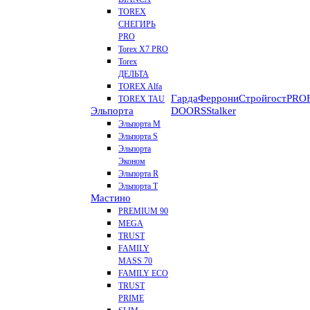
TOREX
СНЕГИРЬ
PRO
Torex X7 PRO
Torex
ДЕЛЬТА
TOREX Alfa
Гарда
Феррони
Стройгост
PROF
TOREX TAU
Эльпорта
DOORS
Stalker
Эльпорта M
Эльпорта S
Эльпорта
Эконом
Эльпорта R
Эльпорта Т
Мастино
PREMIUM 90
MEGA
TRUST
FAMILY
MASS 70
FAMILY ECO
TRUST
PRIME