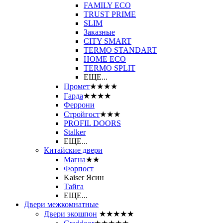
FAMILY ECO
TRUST PRIME
SLIM
Заказные
CITY SMART
TERMO STANDART
HOME ECO
ТЕRМО SPLIT
ЕЩЕ...
Промет
★★★★
Гарда
★★★★
Феррони
Стройгост
★★★
PROFIL DOORS
Stalker
ЕЩЕ...
Китайские двери
Магна
★★
Форпост
Kaiser Ясин
Тайга
ЕЩЕ...
Двери межкомнатные
Двери экошпон
★★★★★