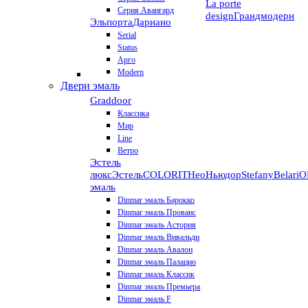
La porte
Серия Авангард
design
Грандмодерн
Эльпорта
Дариано
Serial
Status
Арго
Modern
Двери эмаль
Graddoor
Классика
Мир
Line
Ветро
Эстель
люкс
Эстель
COLORIT
НеоНьюдор
Stefany
Belari
О
эмаль
Dinmar эмаль Барокко
Dinmar эмаль Прованс
Dinmar эмаль Астория
Dinmar эмаль Вивальди
Dinmar эмаль Авалон
Dinmar эмаль Палацио
Dinmar эмаль Классик
Dinmar эмаль Премьера
Dinmar эмаль F