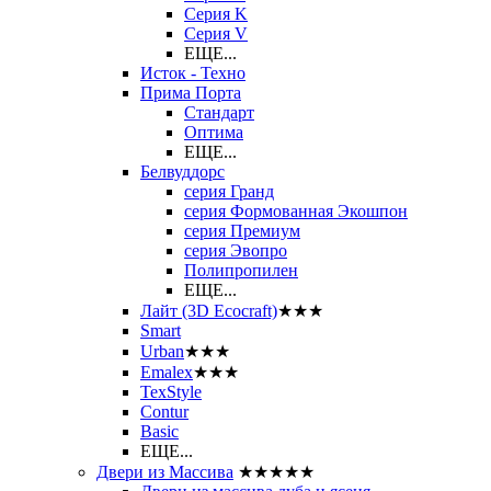
Серия K
Серия V
ЕЩЕ...
Исток - Техно
Прима Порта
Стандарт
Оптима
ЕЩЕ...
Белвуддорс
серия Гранд
серия Формованная Экошпон
серия Премиум
серия Эвопро
Полипропилен
ЕЩЕ...
Лайт (3D Ecocraft)
★★★
Smart
Urban
★★★
Emalex
★★★
TexStyle
Contur
Basic
ЕЩЕ...
Двери из Массива
★★★★★