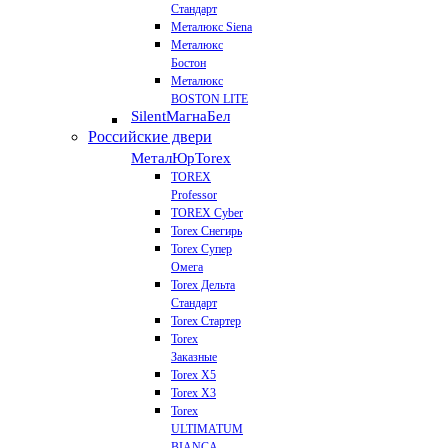
Стандарт
Металюкс Siena
Металюкс
Бостон
Металюкс
BOSTON LITE
Silent
МагнаБел
Российские двери
МеталЮр
Torex
TOREX
Professor
TOREX Cyber
Torex Снегирь
Torex Супер
Омега
Torex Дельта
Стандарт
Torex Стартер
Torex
Заказные
Torex Х5
Torex Х3
Torex
ULTIMATUM
BIANCA