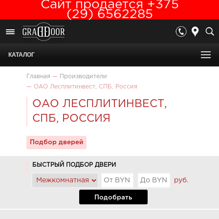
Сайт продается +375
(29) 6562285
КАТАЛОГ
Главная
—
Производители
—
ОАО Лесплитинвест, СПБ, Россия
ОАО ЛЕСПЛИТИНВЕСТ,
СПБ, РОССИЯ
Подбор дверей
БЫСТРЫЙ ПОДБОР ДВЕРИ
руб.
Подобрать