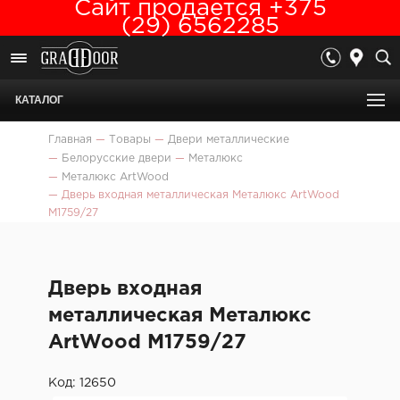
Сайт продается +375
(29) 6562285
КАТАЛОГ
Главная
—
Товары
—
Двери металлические
—
Белорусские двери
—
Металюкс
—
Металюкс ArtWood
—
Дверь входная металлическая Металюкс ArtWood
М1759/27
Дверь входная
металлическая Металюкс
ArtWood М1759/27
Код: 12650