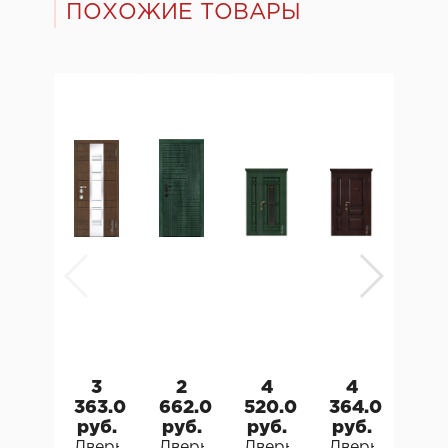
ПОХОЖИЕ ТОВАРЫ
3
2
4
4
3
363.0
662.0
520.0
364.0
304
руб.
руб.
руб.
руб.
руб
Дверь входная металлическая Металюкс Art
Дверь входная металлическая Мет
Дверь входная металлич
Дверь входна
Две