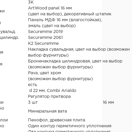
3К
ArtWood panel 16 мм
жи
(цвет на выбор), декоративный штапик
Панель МДФ 16 мм (влагостойкая),
и
эмаль (цвет на выбор)
сувальд.
Securemme 2019
цилиндр.
Securemme 2061
К2 Securemme
Накладка сувальдная, цвет на выбор (возможен
яя
выбор фурнитуры)
Броненакладка цилиндровая, цвет на выбор
я
(возможен выбор фурнитуры)
Pava, цвет хром
(возможен выбор фурнитуры)
есть
d 22 мм, Combi Arialdo
Регулятор притвора
ли
3 шт
16 мм
но
Минеральная вата
слои
Пенофол, древесная плита
но
Один контур герметичного уплотнения