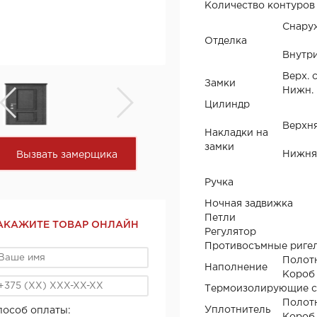
Количество контуров
Снару
Отделка
Внутр
Верх. 
Замки
Нижн. 
Цилиндр
Верхн
Накладки на
замки
Нижня
Вызвать замерщика
Ручка
Ночная задвижка
Петли
АКАЖИТЕ ТОВАР ОНЛАЙН
Регулятор
Противосъмные риге
Полот
Наполнение
Короб
Термоизолирующие 
Полот
Уплотнитель
пособ оплаты: