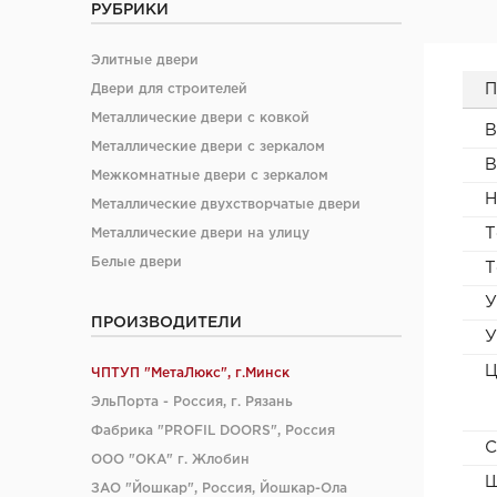
РУБРИКИ
Элитные двери
П
Двери для строителей
Металлические двери с ковкой
В
Металлические двери с зеркалом
В
Межкомнатные двери с зеркалом
Н
Металлические двухстворчатые двери
Т
Металлические двери на улицу
Белые двери
Т
У
ПРОИЗВОДИТЕЛИ
У
Ц
ЧПТУП "МетаЛюкс", г.Минск
ЭльПорта - Россия, г. Рязань
Фабрика "PROFIL DOORS", Россия
С
ООО "ОКА" г. Жлобин
Ш
ЗАО "Йошкар", Россия, Йошкар-Ола