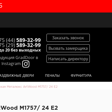
5
Заказать звонок
75 (44)
589-32-99
75 (29)
589-32-99
Вызвать замерщика
 до 20 без выходных
дукция GradDoor в
Написать директору
Instagram
АЗДВИЖНЫЕ ДВЕРИ
ПЕНАЛЫ
ФУРНИТУРА
ская Металюкс ArtWood М1757/ 24 Е2
tWood М1757/ 24 Е2