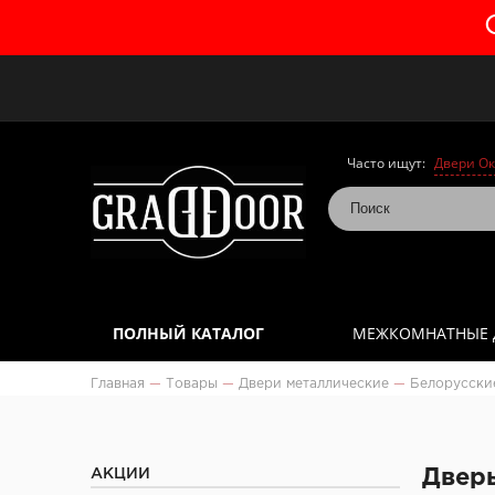
Часто ищут:
Двери Ок
ПОЛНЫЙ КАТАЛОГ
МЕЖКОМНАТНЫЕ 
Главная
—
Товары
—
Двери металлические
—
Белорусски
АКЦИИ
Дверь