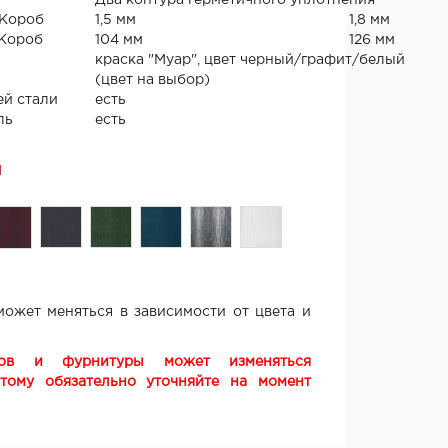
Два контура герметичного уплотнения
 Короб
1,5 мм
1,8 мм
 Короб
104 мм
126 мм
краска "Муар", цвет черный/графит/белый
(цвет на выбор)
й стали
есть
ль
есть
Я
ожет меняться в зависимости от цвета и
ков и фурнитуры может изменяться
этому обязательно уточняйте на момент