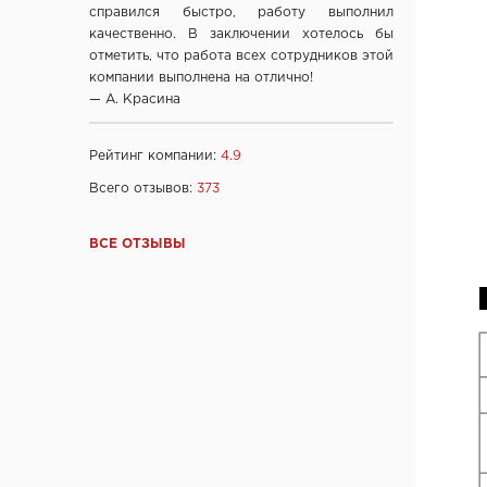
справился быстро, работу выполнил
Компания "Веллдорис", г. Санкт-Петербург
качественно. В заключении хотелось бы
Фабрика дверей "Ростра", Москва
отметить, что работа всех сотрудников этой
"Халес", г. Сморгонь
компании выполнена на отлично!
"Акма", г. Санкт-Петербург
— А. Красина
company "Fuaro", Италия
company "Armadillo", Италия
Рейтинг компании:
4.9
"Dariano", г. Ульяновск
Всего отзывов:
373
"DOORWOOD", Республика Марий Эл
"Ирбис-ТД", Россия, Москва
ВСЕ ОТЗЫВЫ
Ltd "AGB", Италия
OOO "Союз-Экспорт", Тайвань
Ltd "Convex", Греция
Ltd "Archie", Испания
ООО "Kaiser", Китай
ООО "Ваша рамка", Беларусь
ТМ "Лесма",Россия, г.Ярославль
ООО "МеталЮр", Россия