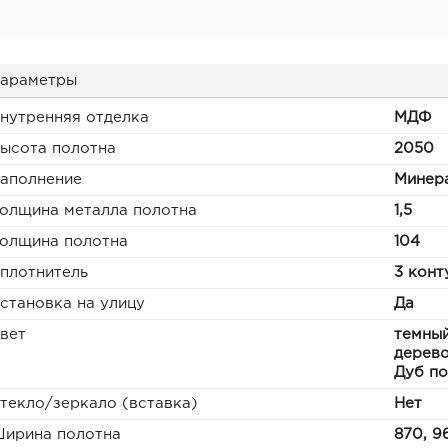
араметры
нутренняя отделка
МДФ
ысота полотна
2050
аполнение
Минера
олщина металла полотна
1,5
олщина полотна
104
плотнитель
3 конт
становка на улицу
Да
вет
темный
дерево
Дуб по
текло/зеркало (вставка)
Нет
ирина полотна
870, 9