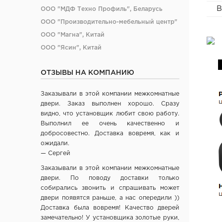
В
ООО "МДФ Техно Профиль", Беларусь
ООО "Производительно-мебельный центр"
ООО "Магна", Китай
ООО "Ясин", Китай
ООО "Алюмдор" г. Минск
ОТЗЫВЫ НА КОМПАНИЮ
ООО "Промет", г. Москва
ЧП "Юркас", Беларусь
Заказывали в этой компании межкомнатные
ОДО "Древпром", г. Витебск
двери. Заказ выполнен хорошо. Сразу
Verda ЗАО "ПО Одинцово", г. Москва
видно, что установщик любит свою работу.
Выполнил ее очень качественно и
ОАО "Стройдетали" г. Вилейка
добросовестно. Доставка вовремя, как и
ОАО Лесплитинвест, СПБ, Россия
ожидали.
ООО "Вудрев" г. Мозырь
— Сергей
ООО "Прима Порта", Минск
Заказывали в этой компании межкомнатные
СООО Исток- Инвест, г. Минск
двери. По поводу доставки только
собирались звонить и спрашивать может
ОДО "ВИСТ", г. Молодечно
двери появятся раньше, а нас опередили ))
ЧТУП "Ньюдор", г. Минск
Доставка была вовремя! Качество дверей
ОДО «Беллесизделие», г. Минск
замечательно! У установщика золотые руки,