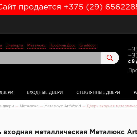
Сайт продается +375 (29) 656228
а
Эльпорта
Металюкс
Профиль Дорс
Graddoor
+3
+3
с 9
Про
ДВЕРИ
ВХОДНЫЕ ДВЕРИ
СТЕКЛЯННЫЕ ДВЕРИ
Р
е двери
—
Металюкс
—
Металюкс ArtWood
—
Дверь входная металличе
 входная металлическая Металюкс Ar