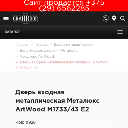
Сайт продается +375
(29) 6562285
КАТАЛОГ
Главная
—
Товары
—
Двери металлические
—
Белорусские двери
—
Металюкс
—
Металюкс ArtWood
—
Дверь входная металлическая Металюкс ArtWood
М1733/43 Е2
Дверь входная
металлическая Металюкс
ArtWood М1733/43 Е2
Код: 11928