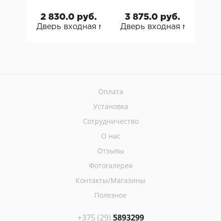
2 830.0 руб.
3 875.0 руб.
2 
Дверь входная металлическая Металюкс Art
Дверь входная металли
Две
Оплата
Установка
Сотрудничество
О нас
Отзывы
Фотогалерея
Контакты/Магазины
Полезное
+375 (29)
5893299