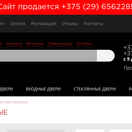
Сайт продается +375 (29) 656228
ги
Оплата
Рекламации
Отзывы
Контакты
а
Эльпорта
Металюкс
Профиль Дорс
Graddoor
+3
+3
с 9
Про
ДВЕРИ
ВХОДНЫЕ ДВЕРИ
СТЕКЛЯННЫЕ ДВЕРИ
Р
ые маятниковые
ЫЕ