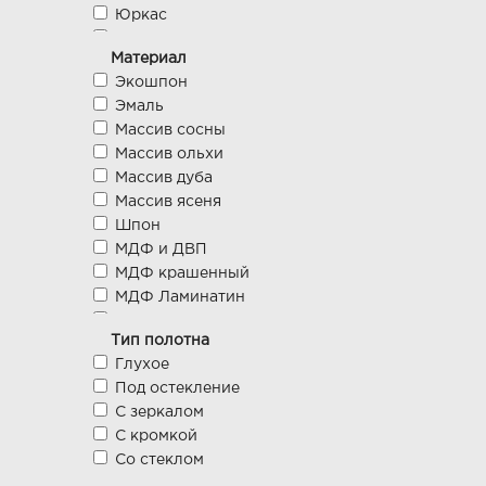
Юркас
Исток-Инвест
Материал
Porte Vista
Экошпон
ВЛАДВЕРИ
Эмаль
Dariano
Массив сосны
Брама-торг
Массив ольхи
Эстель
Массив дуба
Поставский Мебельный Центр
Массив ясеня
Производственно-мебельный
Шпон
центр
МДФ и ДВП
Прима Порта
МДФ крашенный
GreenWood
МДФ Ламинатин
VERDA
Глянец
Владимирская фабрика дверей
Тип полотна
МДФ ламинированный
Грандмодерн
Глухое
МДФ ПВХ
Динмар
Под остекление
Наншпон
Крона
С зеркалом
Стекло
Ростра
С кромкой
Грунтованные
Румакс
Со стеклом
CPL
Софья