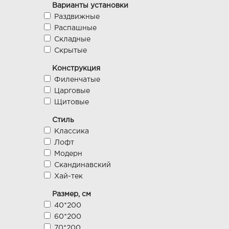
Стабэкс
Варианты установки
Стройдетали
Раздвижные
Халес
Распашные
МКпрофиль
Складные
Портман
Скрытые
Конструкция
Филенчатые
Царговые
Щитовые
Стиль
Классика
Лофт
Модерн
Скандинавский
Хай-тек
Размер, см
40*200
60*200
70*200