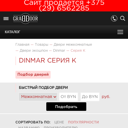
Сайт продается +375
(29) 6562285
КАТАЛОГ
Главная
—
Товары
—
Двери межкомнатные
—
Двери экошпон
—
Dinmar
—
Серия K
DINMAR СЕРИЯ K
Подбор дверей
БЫСТРЫЙ ПОДБОР ДВЕРИ
руб.
Подобрать
СОРТИРОВАТЬ ПО:
ЦЕНЕ
ПОПУЛЯРНОСТИ