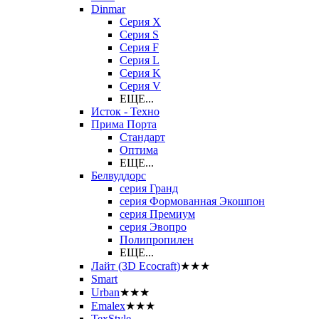
Dinmar
Серия X
Серия S
Серия F
Серия L
Серия K
Серия V
ЕЩЕ...
Исток - Техно
Прима Порта
Стандарт
Оптима
ЕЩЕ...
Белвуддорс
серия Гранд
серия Формованная Экошпон
серия Премиум
серия Эвопро
Полипропилен
ЕЩЕ...
Лайт (3D Ecocraft)
★★★
Smart
Urban
★★★
Emalex
★★★
TexStyle