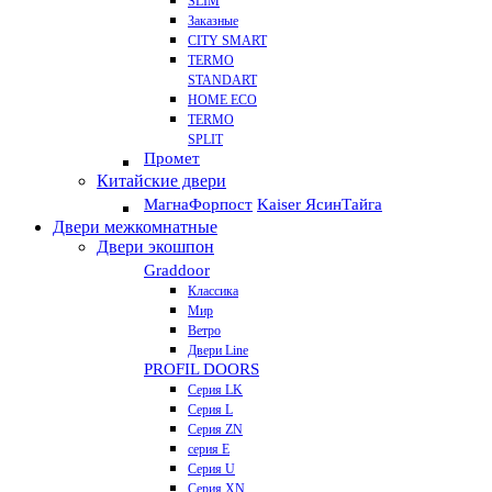
SLIM
Заказные
CITY SMART
TERMO
STANDART
HOME ECO
ТЕRМО
SPLIT
Промет
Китайские двери
Магна
Форпост
Kaiser Ясин
Тайга
Двери межкомнатные
Двери экошпон
Graddoor
Классика
Мир
Ветро
Двери Line
PROFIL DOORS
Серия LK
Серия L
Серия ZN
серия E
Серия U
Серия XN