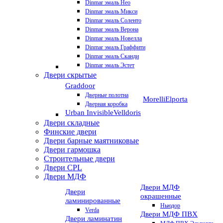
Dinmar эмаль Нео
Dinmar эмаль Микси
Dinmar эмаль Соленто
Dinmar эмаль Верона
Dinmar эмаль Новелла
Dinmar эмаль Граффити
Dinmar эмаль Сканди
Dinmar эмаль Эстет
Двери скрытые
Graddoor
Дверные полотна
Morelli
Elporta
Дверная коробка
Urban Invisible
Velldoris
Двери складные
Финские двери
Двери барные маятниковые
Двери гармошка
Строительные двери
Двери CРL
Двери МДФ
Двери МДФ
Двери
окрашенные
ламинированные
Ньюдор
Verda
Двери МДФ ПВХ
Двери ламинатин