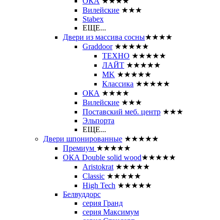
ОКА
★★★★
Вилейские
★★★
Stabex
ЕЩЕ...
Двери из массива сосны
★★★★
Graddoor
★★★★★
ТЕХНО
★★★★★
ЛАЙТ
★★★★★
MK
★★★★★
Классика
★★★★★
ОКА
★★★★
Вилейские
★★★
Поставский меб. центр
★★★
Эльпорта
ЕЩЕ...
Двери шпонированные
★★★★★
Премиум
★★★★★
ОКА Double solid wood
★★★★★
Aristokrat
★★★★★
Classic
★★★★★
High Tech
★★★★★
Белвуддорс
серия Гранд
серия Максимум