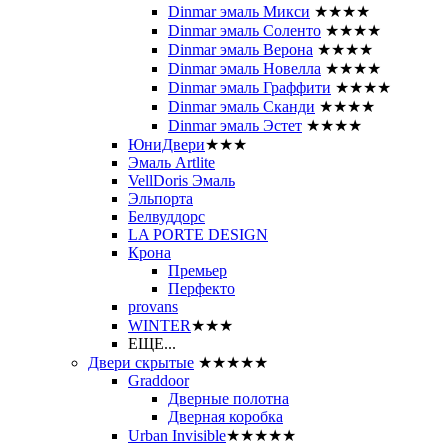
Dinmar эмаль Микси
★★★★
Dinmar эмаль Соленто
★★★★
Dinmar эмаль Верона
★★★★
Dinmar эмаль Новелла
★★★★
Dinmar эмаль Граффити
★★★★
Dinmar эмаль Сканди
★★★★
Dinmar эмаль Эстет
★★★★
ЮниДвери
★★★
Эмаль Artlite
VellDoris Эмаль
Эльпорта
Белвуддорс
LA PORTE DESIGN
Крона
Премьер
Перфекто
provans
WINTER
★★★
ЕЩЕ...
Двери скрытые
★★★★★
Graddoor
Дверные полотна
Дверная коробка
Urban Invisible
★★★★★