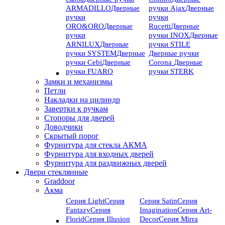
ARMADILLO
Дверные
ручки Ajax
Дверные
ручки
ручки
ORO&ORO
Дверные
Rucetti
Дверные
ручки
ручки INOX
Дверные
ARNILUX
Дверные
ручки STILE
ручки SYSTEM
Дверные
Дверные ручки
ручки Cebi
Дверные
Corona
Дверные
ручки FUARO
ручки STERK
Замки и механизмы
Петли
Накладки на цилиндр
Завертки к ручкам
Стопоры для дверей
Доводчики
Скрытый порог
Фурнитура для стекла АКМА
Фурнитура для входных дверей
Фурнитура для раздвижных дверей
Двери стеклянные
Graddoor
Акма
Серия Light
Серия
Серия Satin
Серия
Fantazy
Серия
Imagination
Серия Art-
Florid
Серия Illusion
Deсor
Серия Mirra