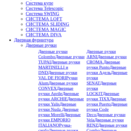
Система купе
Система Telescopic
Система SWING
СИСТЕМА LOFT
СИСТЕМА SLIDING
СИСТЕМА MAGIC
СИСТЕМА DIVA
Дверная фурнитура
Дверные ручки
Дверные ручки
Дверные ручки
Colombo
Дверные ручки
ARNI
Дверные ручки
TUPAI
Дверные ручки
CROMA
Дверные
MARTINELLI и
ручки Punto
Дверные
DND
Дверные ручки
ручки Адель
Дверные
VAL DE FIORI
Ручки
ручки
Alum
Дверные ручки
SENAT
Дверные
CONVEX
Дверные
ручки
ручки Aprile
Дверные
LOCKIT
Дверные
ручки ARCHIE
Дверные
ручки TIXX
Дверные
ручки Yalis
Дверные
ручки Puerto
Дверные
ручки Nuda
Дверные
ручки Code
ручки Morelli
Дверные
Deco
Дверные ручки
ручки EMPORIO
Vela
Дверные ручки
ITALIANO
Ручка-
RENZ
Дверные ручки
скоба
Дверные ручки
Combo
Дверные