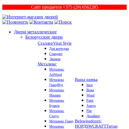
Сайт продается +375 (29) 6562285
Двери металлические
Белорусские двери
Сталлер
Viral Style
Для коттеджа
Стандарт
Эконом
Металюкс
Металюкс
ArtWood
Ваша рамка
Металюкс
ГрандВуд
Inox
Металюкс
Вежа
Милано
Wood
Металюкс
Paint
Бункер
Амега
Металюкс
Plat
Статус
Дизайнер
Belswissdoors/
Металюкс Гранд
НОРД
SWCRAFT
Титан
Металюкс