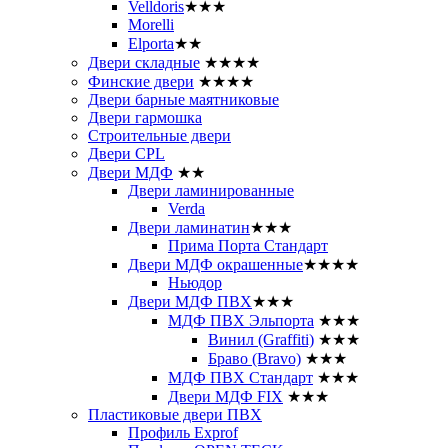
Velldoris
★★★
Morelli
Elporta
★★
Двери складные
★★★★
Финские двери
★★★★
Двери барные маятниковые
Двери гармошка
Строительные двери
Двери CРL
Двери МДФ
★★
Двери ламинированные
Verda
Двери ламинатин
★★★
Прима Порта Стандарт
Двери МДФ окрашенные
★★★★
Ньюдор
Двери МДФ ПВХ
★★★
МДФ ПВХ Эльпорта
★★★
Винил (Graffiti)
★★★
Браво (Bravo)
★★★
МДФ ПВХ Стандарт
★★★
Двери МДФ FIX
★★★
Пластиковые двери ПВХ
Профиль Exprof