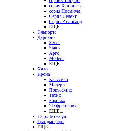
серия Стандарт
серия Капричеза
серия Премиум
Серия Селект
Серия Авангард
ЕЩЕ...
Эльпорта
Дариано
Serial
Status
Арго
Modern
ЕЩЕ...
Халес
Крона
Классика
Модерн
Портофино
Техно
Барокко
3D фрезеровка
ЕЩЕ...
La porte design
Грандмодерн
ЕЩЕ...