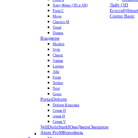
Лайт (3D
Хард Флекс (3D и AR)
Ecocraft)
Smar
Porta C
Contur
Basic
Мода
Classico M
Trend
Прима
Владвери
Modern
Style
Classic
Vaimar
Lorrino
Alfa
Feran
Techno
Next
Gross
Portas
Deform
Deform Классика
Серия D
серия H
Серия V
VellDoris
Stark
ЮниДвери
Экошпон
Atum Pro
МКпрофиль