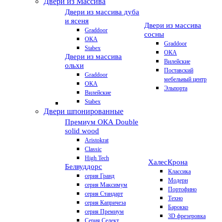
Двери из Массива
Двери из массива дуба
и ясеня
Двери из массива
Graddoor
сосны
ОКА
Graddoor
Stabex
ОКА
Двери из массива
Вилейские
ольхи
Поставский
Graddoor
мебельный центр
ОКА
Эльпорта
Вилейские
Stabex
Двери шпонированные
Премиум
ОКА Double
solid wood
Aristokrat
Classic
High Tech
Халес
Крона
Белвуддорс
Классика
серия Гранд
Модерн
серия Максимум
Портофино
серия Стандарт
Техно
серия Капричеза
Барокко
серия Премиум
3D фрезеровка
Серия Селект