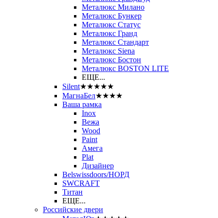
Металюкс Милано
Металюкс Бункер
Металюкс Статус
Металюкс Гранд
Металюкс Стандарт
Металюкс Siena
Металюкс Бостон
Металюкс BOSTON LITE
ЕЩЕ...
Silent
★★★★★
МагнаБел
★★★★
Ваша рамка
Inox
Вежа
Wood
Paint
Амега
Plat
Дизайнер
Belswissdoors/НОРД
SWCRAFT
Титан
ЕЩЕ...
Российские двери