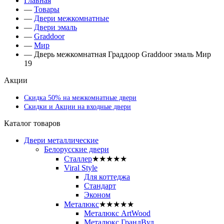
Главная
—
Товары
—
Двери межкомнатные
—
Двери эмаль
—
Graddoor
—
Мир
—
Дверь межкомнатная Граддоор Graddoor эмаль Мир
19
Акции
Скидка 50% на межкомнатные двери
Скидки и Акции на входные двери
Каталог товаров
Двери металлические
Белорусские двери
Сталлер
★★★★★
Viral Style
Для коттеджа
Стандарт
Эконом
Металюкс
★★★★★
Металюкс ArtWood
Металюкс ГрандВуд