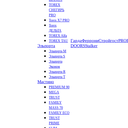
TOREX
СНЕГИРЬ
PRO
Torex X7 PRO
Torex
ДЕЛЬТА
TOREX Alfa
Гарда
Феррони
Стройгост
PROF
TOREX TAU
Эльпорта
DOORS
Stalker
Эльпорта M
Эльпорта S
Эльпорта
Эконом
Эльпорта R
Эльпорта Т
Мастино
PREMIUM 90
MEGA
TRUST
FAMILY
MASS 70
FAMILY ECO
TRUST
PRIME