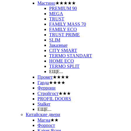
Мастино
★★★★★
PREMIUM 90
MEGA
TRUST
FAMILY MASS 70
FAMILY ECO
TRUST PRIME
SLIM
Заказные
CITY SMART
TERMO STANDART
HOME ECO
ТЕRМО SPLIT
ЕЩЕ...
Промет
★★★★
Гарда
★★★★
Феррони
Стройгост
★★★
PROFIL DOORS
Stalker
ЕЩЕ...
Китайские двери
Магна
★★
Форпост
Kaiser Ясин