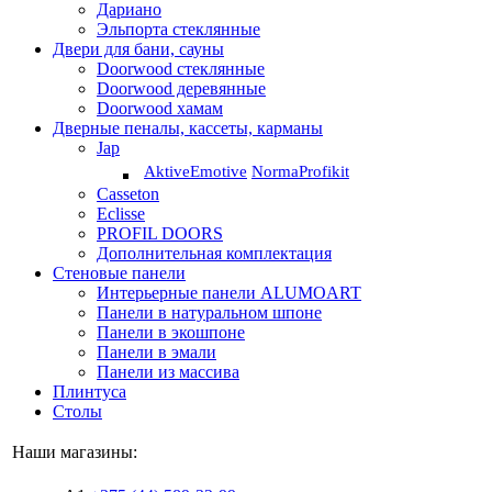
Дариано
Эльпорта стеклянные
Двери для бани, сауны
Doorwood стеклянные
Doorwood деревянные
Doorwood хамам
Дверные пеналы, кассеты, карманы
Jap
Aktive
Emotive
Norma
Profikit
Casseton
Eclisse
PROFIL DOORS
Дополнительная комплектация
Стеновые панели
Интерьерные панели ALUMOART
Панели в натуральном шпоне
Панели в экошпоне
Панели в эмали
Панели из массива
Плинтуса
Столы
Наши магазины: