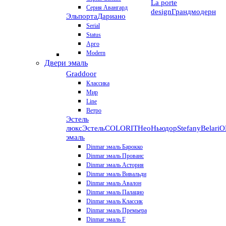
La porte
Серия Авангард
design
Грандмодерн
Эльпорта
Дариано
Serial
Status
Арго
Modern
Двери эмаль
Graddoor
Классика
Мир
Line
Ветро
Эстель
люкс
Эстель
COLORIT
НеоНьюдор
Stefany
Belari
О
эмаль
Dinmar эмаль Барокко
Dinmar эмаль Прованс
Dinmar эмаль Астория
Dinmar эмаль Вивальди
Dinmar эмаль Авалон
Dinmar эмаль Палацио
Dinmar эмаль Классик
Dinmar эмаль Премьера
Dinmar эмаль F