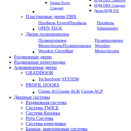
МДФ ПВХ Эльпорта
Прима Порта
МДФ ПВХ Стандарт
Стандарт
Двери МДФ FIX
Пластиковые двери ПВХ
Профиль Exprof
Профиль
Профиль
OPEN TECK
Salamander
Двери полипропилен
Полипропилен
Полипропилен
Monochrome
Полипропилен
Wooden
Wooden GlossMatt
Monochrome
Раздвижные двери
Раздвижные перегородки
Алюминиевые двери
GRADDOOR
Technoform
SYSTEM
PROFIL DOORS
Серия AG
Серия AGK
Серия AGP
Дверные системы
Раздвижная система
Система TWICE
Система Книжка
Рото Система
Система невидимка
Барные, маятниковые системы