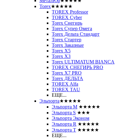
МеталЮр
★★★★★
Torex
★★★★★
TOREX Professor
TOREX Cyber
Torex Снегирь
Torex Супер Омега
Torex Дельта Стандарт
Torex Стартер
Torex Заказные
Torex Х5
Torex Х3
Torex ULTIMATUM BIANCA
TOREX СНЕГИРЬ PRO
Torex X7 PRO
Torex ДЕЛЬТА
TOREX Alfa
TOREX TAU
ЕЩЕ...
Эльпорта
★★★★★
Эльпорта M
★★★★★
Эльпорта S
★★★
Эльпорта Эконом
Эльпорта R
★★★★★
Эльпорта Т
★★★★★
ЕЩЕ...