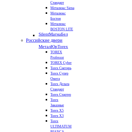
Стандарт
Металюкс Siena
Металюкс
Бостон
Металюкс
BOSTON LITE
Silent
МагнаБел
Российские двери
МеталЮр
Torex
TOREX
Professor
TOREX Cyber
Torex Снегирь
Torex Супер
Омега
Torex Дельта
Стандарт
Torex Стартер
Torex
Заказные
Torex Х5
Torex Х3
Torex
ULTIMATUM
BIANCA