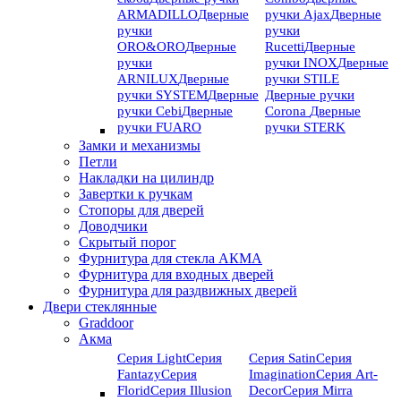
ARMADILLO
Дверные
ручки Ajax
Дверные
ручки
ручки
ORO&ORO
Дверные
Rucetti
Дверные
ручки
ручки INOX
Дверные
ARNILUX
Дверные
ручки STILE
ручки SYSTEM
Дверные
Дверные ручки
ручки Cebi
Дверные
Corona
Дверные
ручки FUARO
ручки STERK
Замки и механизмы
Петли
Накладки на цилиндр
Завертки к ручкам
Стопоры для дверей
Доводчики
Скрытый порог
Фурнитура для стекла АКМА
Фурнитура для входных дверей
Фурнитура для раздвижных дверей
Двери стеклянные
Graddoor
Акма
Серия Light
Серия
Серия Satin
Серия
Fantazy
Серия
Imagination
Серия Art-
Florid
Серия Illusion
Deсor
Серия Mirra