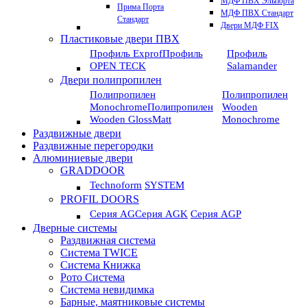
МДФ ПВХ Эльпорта
Прима Порта
МДФ ПВХ Стандарт
Стандарт
Двери МДФ FIX
Пластиковые двери ПВХ
Профиль Exprof
Профиль
Профиль
OPEN TECK
Salamander
Двери полипропилен
Полипропилен
Полипропилен
Monochrome
Полипропилен
Wooden
Wooden GlossMatt
Monochrome
Раздвижные двери
Раздвижные перегородки
Алюминиевые двери
GRADDOOR
Technoform
SYSTEM
PROFIL DOORS
Серия AG
Серия AGK
Серия AGP
Дверные системы
Раздвижная система
Система TWICE
Система Книжка
Рото Система
Система невидимка
Барные, маятниковые системы