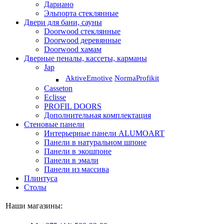
Дариано
Эльпорта стеклянные
Двери для бани, сауны
Doorwood стеклянные
Doorwood деревянные
Doorwood хамам
Дверные пеналы, кассеты, карманы
Jap
Aktive
Emotive
Norma
Profikit
Casseton
Eclisse
PROFIL DOORS
Дополнительная комплектация
Стеновые панели
Интерьерные панели ALUMOART
Панели в натуральном шпоне
Панели в экошпоне
Панели в эмали
Панели из массива
Плинтуса
Столы
Наши магазины: