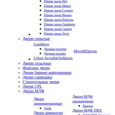
Dinmar эмаль Нео
Dinmar эмаль Микси
Dinmar эмаль Соленто
Dinmar эмаль Верона
Dinmar эмаль Новелла
Dinmar эмаль Граффити
Dinmar эмаль Сканди
Dinmar эмаль Эстет
Двери скрытые
Graddoor
Дверные полотна
Morelli
Elporta
Дверная коробка
Urban Invisible
Velldoris
Двери складные
Финские двери
Двери барные маятниковые
Двери гармошка
Строительные двери
Двери CРL
Двери МДФ
Двери МДФ
Двери
окрашенные
ламинированные
Ньюдор
Verda
Двери МДФ ПВХ
Двери ламинатин