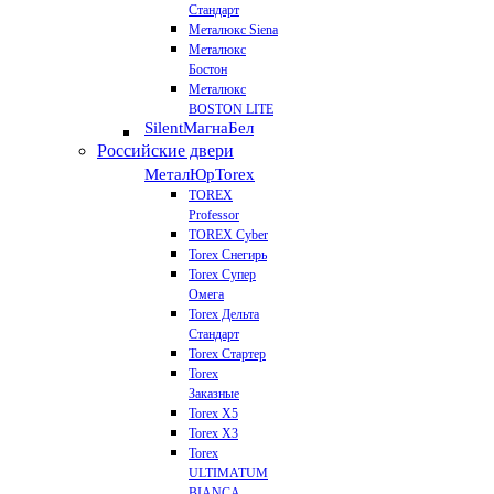
Стандарт
Металюкс Siena
Металюкс
Бостон
Металюкс
BOSTON LITE
Silent
МагнаБел
Российские двери
МеталЮр
Torex
TOREX
Professor
TOREX Cyber
Torex Снегирь
Torex Супер
Омега
Torex Дельта
Стандарт
Torex Стартер
Torex
Заказные
Torex Х5
Torex Х3
Torex
ULTIMATUM
BIANCA