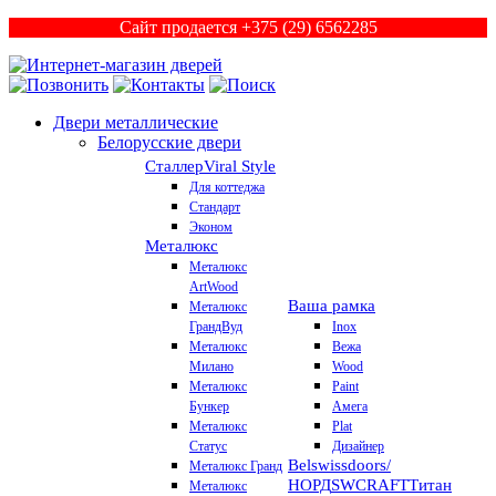
Сайт продается +375 (29) 6562285
Двери металлические
Белорусские двери
Сталлер
Viral Style
Для коттеджа
Стандарт
Эконом
Металюкс
Металюкс
ArtWood
Ваша рамка
Металюкс
ГрандВуд
Inox
Металюкс
Вежа
Милано
Wood
Металюкс
Paint
Бункер
Амега
Металюкс
Plat
Статус
Дизайнер
Belswissdoors/
Металюкс Гранд
НОРД
SWCRAFT
Титан
Металюкс