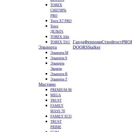
TOREX
СНЕГИРЬ
PRO
Torex X7 PRO
Torex
ДЕЛЬТА
TOREX Alfa
Гарда
Феррони
Стройгост
PROF
TOREX TAU
Эльпорта
DOORS
Stalker
Эльпорта M
Эльпорта S
Эльпорта
Эконом
Эльпорта R
Эльпорта Т
Мастино
PREMIUM 90
MEGA
TRUST
FAMILY
MASS 70
FAMILY ECO
TRUST
PRIME