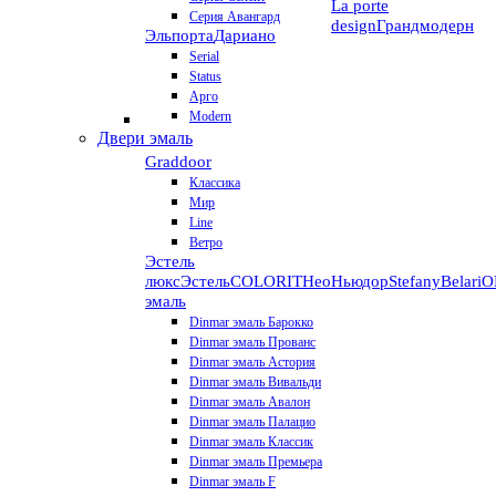
La porte
Серия Авангард
design
Грандмодерн
Эльпорта
Дариано
Serial
Status
Арго
Modern
Двери эмаль
Graddoor
Классика
Мир
Line
Ветро
Эстель
люкс
Эстель
COLORIT
НеоНьюдор
Stefany
Belari
О
эмаль
Dinmar эмаль Барокко
Dinmar эмаль Прованс
Dinmar эмаль Астория
Dinmar эмаль Вивальди
Dinmar эмаль Авалон
Dinmar эмаль Палацио
Dinmar эмаль Классик
Dinmar эмаль Премьера
Dinmar эмаль F