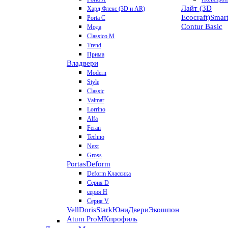
Лайт (3D
Хард Флекс (3D и AR)
Ecocraft)
Smar
Porta C
Contur
Basic
Мода
Classico M
Trend
Прима
Владвери
Modern
Style
Classic
Vaimar
Lorrino
Alfa
Feran
Techno
Next
Gross
Portas
Deform
Deform Классика
Серия D
серия H
Серия V
VellDoris
Stark
ЮниДвери
Экошпон
Atum Pro
МКпрофиль