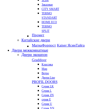
SLIM
Заказные
CITY SMART
TERMO
STANDART
HOME ECO
ТЕRМО
SPLIT
Промет
Китайские двери
Магна
Форпост
Kaiser Ясин
Тайга
Двери межкомнатные
Двери экошпон
Graddoor
Классика
Мир
Ветро
Двери Line
PROFIL DOORS
Серия LK
Серия L
Серия ZN
серия E
Серия U
Серия XN