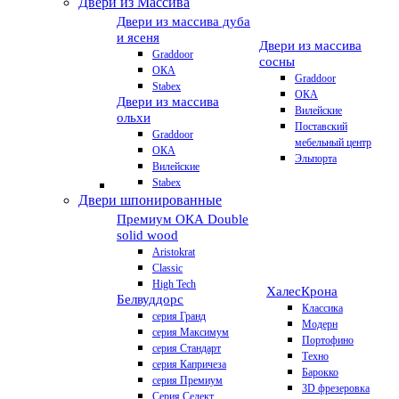
Двери из Массива
Двери из массива дуба
и ясеня
Двери из массива
Graddoor
сосны
ОКА
Graddoor
Stabex
ОКА
Двери из массива
Вилейские
ольхи
Поставский
Graddoor
мебельный центр
ОКА
Эльпорта
Вилейские
Stabex
Двери шпонированные
Премиум
ОКА Double
solid wood
Aristokrat
Classic
High Tech
Халес
Крона
Белвуддорс
Классика
серия Гранд
Модерн
серия Максимум
Портофино
серия Стандарт
Техно
серия Капричеза
Барокко
серия Премиум
3D фрезеровка
Серия Селект