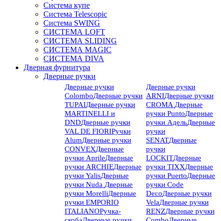
Система купе
Система Telescopic
Система SWING
СИСТЕМА LOFT
СИСТЕМА SLIDING
СИСТЕМА MAGIC
СИСТЕМА DIVA
Дверная фурнитура
Дверные ручки
Дверные ручки
Дверные ручки
Colombo
Дверные ручки
ARNI
Дверные ручки
TUPAI
Дверные ручки
CROMA
Дверные
MARTINELLI и
ручки Punto
Дверные
DND
Дверные ручки
ручки Адель
Дверные
VAL DE FIORI
Ручки
ручки
Alum
Дверные ручки
SENAT
Дверные
CONVEX
Дверные
ручки
ручки Aprile
Дверные
LOCKIT
Дверные
ручки ARCHIE
Дверные
ручки TIXX
Дверные
ручки Yalis
Дверные
ручки Puerto
Дверные
ручки Nuda
Дверные
ручки Code
ручки Morelli
Дверные
Deco
Дверные ручки
ручки EMPORIO
Vela
Дверные ручки
ITALIANO
Ручка-
RENZ
Дверные ручки
скоба
Дверные ручки
Combo
Дверные