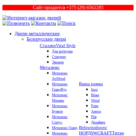
Сайт продается +375 (29) 6562285
Двери металлические
Белорусские двери
Сталлер
Viral Style
Для коттеджа
Стандарт
Эконом
Металюкс
Металюкс
ArtWood
Ваша рамка
Металюкс
ГрандВуд
Inox
Металюкс
Вежа
Милано
Wood
Металюкс
Paint
Бункер
Амега
Металюкс
Plat
Статус
Дизайнер
Belswissdoors/
Металюкс Гранд
НОРД
SWCRAFT
Титан
Металюкс