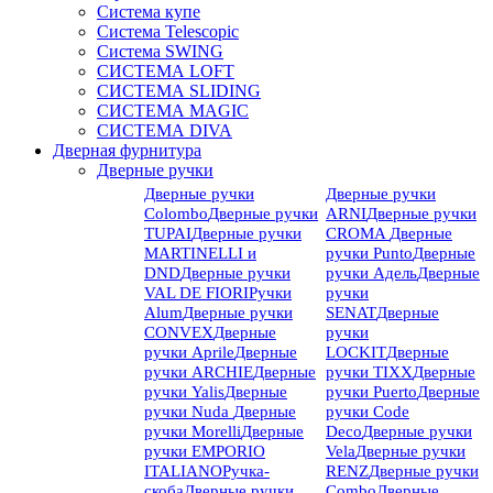
Система купе
Система Telescopic
Система SWING
СИСТЕМА LOFT
СИСТЕМА SLIDING
СИСТЕМА MAGIC
СИСТЕМА DIVA
Дверная фурнитура
Дверные ручки
Дверные ручки
Дверные ручки
Colombo
Дверные ручки
ARNI
Дверные ручки
TUPAI
Дверные ручки
CROMA
Дверные
MARTINELLI и
ручки Punto
Дверные
DND
Дверные ручки
ручки Адель
Дверные
VAL DE FIORI
Ручки
ручки
Alum
Дверные ручки
SENAT
Дверные
CONVEX
Дверные
ручки
ручки Aprile
Дверные
LOCKIT
Дверные
ручки ARCHIE
Дверные
ручки TIXX
Дверные
ручки Yalis
Дверные
ручки Puerto
Дверные
ручки Nuda
Дверные
ручки Code
ручки Morelli
Дверные
Deco
Дверные ручки
ручки EMPORIO
Vela
Дверные ручки
ITALIANO
Ручка-
RENZ
Дверные ручки
скоба
Дверные ручки
Combo
Дверные