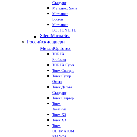
Стандарт
Металюкс Siena
Металюкс
Бостон
Металюкс
BOSTON LITE
Silent
МагнаБел
Российские двери
МеталЮр
Torex
TOREX
Professor
TOREX Cyber
Torex Снегирь
Torex Супер
Омега
Torex Дельта
Стандарт
Torex Стартер
Torex
Заказные
Torex Х5
Torex Х3
Torex
ULTIMATUM
BIANCA