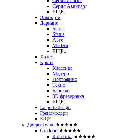
Серия Селект
Серия Авангард
ЕЩЕ...
Эльпорта
Дариано
Serial
Status
Арго
Modern
ЕЩЕ...
Халес
Крона
Классика
Модерн
Портофино
Техно
Барокко
3D фрезеровка
ЕЩЕ...
La porte design
Грандмодерн
ЕЩЕ...
Двери эмаль
★★★★★
Graddoor
★★★★★
Классика
★★★★★