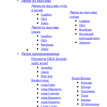
Двери из Массива
Двери из массива дуба
и ясеня
Двери из массива
Graddoor
сосны
ОКА
Graddoor
Stabex
ОКА
Двери из массива
Вилейские
ольхи
Поставский
Graddoor
мебельный центр
ОКА
Эльпорта
Вилейские
Stabex
Двери шпонированные
Премиум
ОКА Double
solid wood
Aristokrat
Classic
High Tech
Халес
Крона
Белвуддорс
Классика
серия Гранд
Модерн
серия Максимум
Портофино
серия Стандарт
Техно
серия Капричеза
Барокко
серия Премиум
3D фрезеровка
Серия Селект