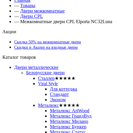
Главная
—
Товары
—
Двери межкомнатные
—
Двери CРL
—
Межкомнатные двери СРL Elporta NC32Luna
Акции
Скидка 50% на межкомнатные двери
Скидки и Акции на входные двери
Каталог товаров
Двери металлические
Белорусские двери
Сталлер
★★★★★
Viral Style
Для коттеджа
Стандарт
Эконом
Металюкс
★★★★★
Металюкс ArtWood
Металюкс ГрандВуд
Металюкс Милано
Металюкс Бункер
Металюкс Статус