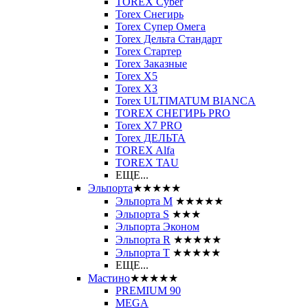
TOREX Cyber
Torex Снегирь
Torex Супер Омега
Torex Дельта Стандарт
Torex Стартер
Torex Заказные
Torex Х5
Torex Х3
Torex ULTIMATUM BIANCA
TOREX СНЕГИРЬ PRO
Torex X7 PRO
Torex ДЕЛЬТА
TOREX Alfa
TOREX TAU
ЕЩЕ...
Эльпорта
★★★★★
Эльпорта M
★★★★★
Эльпорта S
★★★
Эльпорта Эконом
Эльпорта R
★★★★★
Эльпорта Т
★★★★★
ЕЩЕ...
Мастино
★★★★★
PREMIUM 90
MEGA