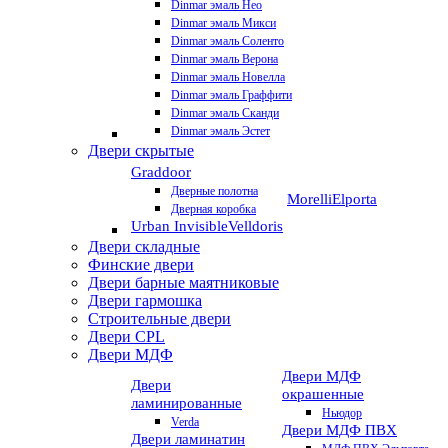
Dinmar эмаль Нео
Dinmar эмаль Микси
Dinmar эмаль Соленто
Dinmar эмаль Верона
Dinmar эмаль Новелла
Dinmar эмаль Граффити
Dinmar эмаль Сканди
Dinmar эмаль Эстет
Двери скрытые
Graddoor
Дверные полотна
Morelli
Elporta
Дверная коробка
Urban Invisible
Velldoris
Двери складные
Финские двери
Двери барные маятниковые
Двери гармошка
Строительные двери
Двери CРL
Двери МДФ
Двери МДФ
Двери
окрашенные
ламинированные
Ньюдор
Verda
Двери МДФ ПВХ
Двери ламинатин