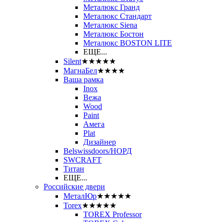
Металюкс Гранд
Металюкс Стандарт
Металюкс Siena
Металюкс Бостон
Металюкс BOSTON LITE
ЕЩЕ...
Silent
★★★★★
МагнаБел
★★★★
Ваша рамка
Inox
Вежа
Wood
Paint
Амега
Plat
Дизайнер
Belswissdoors/НОРД
SWCRAFT
Титан
ЕЩЕ...
Российские двери
МеталЮр
★★★★★
Torex
★★★★★
TOREX Professor