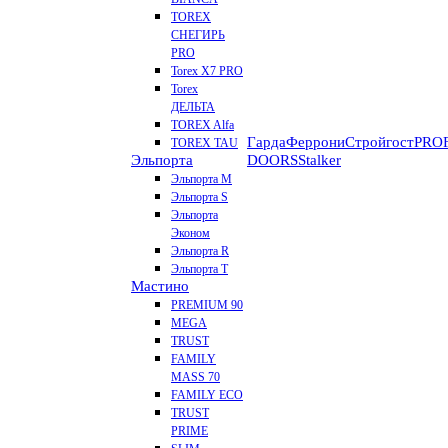
TOREX
СНЕГИРЬ
PRO
Torex X7 PRO
Torex
ДЕЛЬТА
TOREX Alfa
Гарда
Феррони
Стройгост
PROF
TOREX TAU
Эльпорта
DOORS
Stalker
Эльпорта M
Эльпорта S
Эльпорта
Эконом
Эльпорта R
Эльпорта Т
Мастино
PREMIUM 90
MEGA
TRUST
FAMILY
MASS 70
FAMILY ECO
TRUST
PRIME