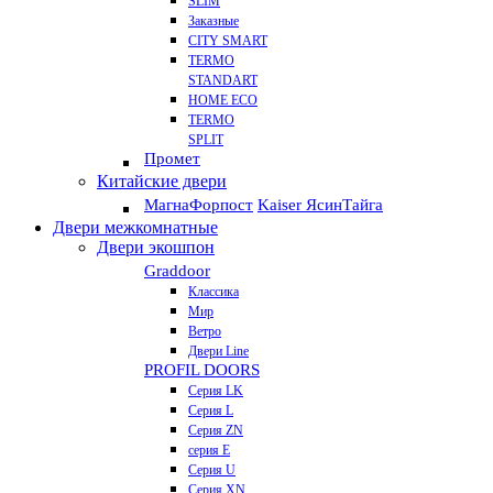
SLIM
Заказные
CITY SMART
TERMO
STANDART
HOME ECO
ТЕRМО
SPLIT
Промет
Китайские двери
Магна
Форпост
Kaiser Ясин
Тайга
Двери межкомнатные
Двери экошпон
Graddoor
Классика
Мир
Ветро
Двери Line
PROFIL DOORS
Серия LK
Серия L
Серия ZN
серия E
Серия U
Серия XN