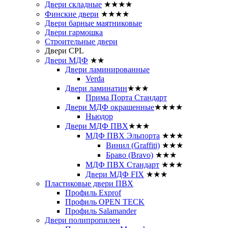
Двери складные
★★★★
Финские двери
★★★★
Двери барные маятниковые
Двери гармошка
Строительные двери
Двери CРL
Двери МДФ
★★
Двери ламинированные
Verda
Двери ламинатин
★★★
Прима Порта Стандарт
Двери МДФ окрашенные
★★★★
Ньюдор
Двери МДФ ПВХ
★★★
МДФ ПВХ Эльпорта
★★★
Винил (Graffiti)
★★★
Браво (Bravo)
★★★
МДФ ПВХ Стандарт
★★★
Двери МДФ FIX
★★★
Пластиковые двери ПВХ
Профиль Exprof
Профиль OPEN TECK
Профиль Salamander
Двери полипропилен