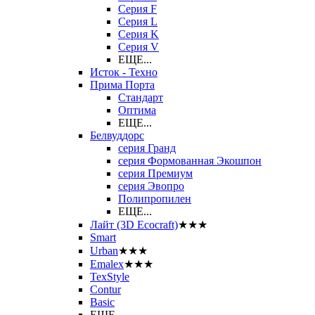
Серия F
Серия L
Серия K
Серия V
ЕЩЕ...
Исток - Техно
Прима Порта
Стандарт
Оптима
ЕЩЕ...
Белвуддорс
серия Гранд
серия Формованная Экошпон
серия Премиум
серия Эвопро
Полипропилен
ЕЩЕ...
Лайт (3D Ecocraft)
★★★
Smart
Urban
★★★
Emalex
★★★
TexStyle
Contur
Basic
ЕЩЕ...