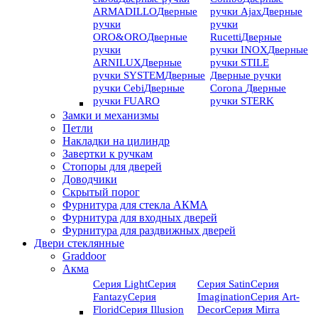
ARMADILLO
Дверные
ручки Ajax
Дверные
ручки
ручки
ORO&ORO
Дверные
Rucetti
Дверные
ручки
ручки INOX
Дверные
ARNILUX
Дверные
ручки STILE
ручки SYSTEM
Дверные
Дверные ручки
ручки Cebi
Дверные
Corona
Дверные
ручки FUARO
ручки STERK
Замки и механизмы
Петли
Накладки на цилиндр
Завертки к ручкам
Стопоры для дверей
Доводчики
Скрытый порог
Фурнитура для стекла АКМА
Фурнитура для входных дверей
Фурнитура для раздвижных дверей
Двери стеклянные
Graddoor
Акма
Серия Light
Серия
Серия Satin
Серия
Fantazy
Серия
Imagination
Серия Art-
Florid
Серия Illusion
Deсor
Серия Mirra