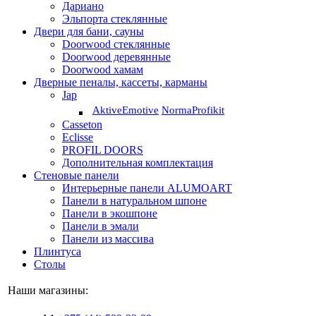
Дариано
Эльпорта стеклянные
Двери для бани, сауны
Doorwood стеклянные
Doorwood деревянные
Doorwood хамам
Дверные пеналы, кассеты, карманы
Jap
Aktive
Emotive
Norma
Profikit
Casseton
Eclisse
PROFIL DOORS
Дополнительная комплектация
Стеновые панели
Интерьерные панели ALUMOART
Панели в натуральном шпоне
Панели в экошпоне
Панели в эмали
Панели из массива
Плинтуса
Столы
Наши магазины: