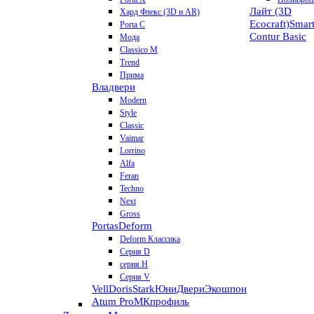
Лайт (3D
Хард Флекс (3D и AR)
Ecocraft)
Smar
Porta C
Contur
Basic
Мода
Classico M
Trend
Прима
Владвери
Modern
Style
Classic
Vaimar
Lorrino
Alfa
Feran
Techno
Next
Gross
Portas
Deform
Deform Классика
Серия D
серия H
Серия V
VellDoris
Stark
ЮниДвери
Экошпон
Atum Pro
МКпрофиль