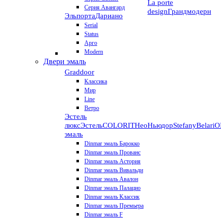
La porte
Серия Авангард
design
Грандмодерн
Эльпорта
Дариано
Serial
Status
Арго
Modern
Двери эмаль
Graddoor
Классика
Мир
Line
Ветро
Эстель
люкс
Эстель
COLORIT
НеоНьюдор
Stefany
Belari
О
эмаль
Dinmar эмаль Барокко
Dinmar эмаль Прованс
Dinmar эмаль Астория
Dinmar эмаль Вивальди
Dinmar эмаль Авалон
Dinmar эмаль Палацио
Dinmar эмаль Классик
Dinmar эмаль Премьера
Dinmar эмаль F