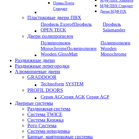
МДФ ПВХ Эльпорта
Прима Порта
МДФ ПВХ Стандарт
Стандарт
Двери МДФ FIX
Пластиковые двери ПВХ
Профиль Exprof
Профиль
Профиль
OPEN TECK
Salamander
Двери полипропилен
Полипропилен
Полипропилен
Monochrome
Полипропилен
Wooden
Wooden GlossMatt
Monochrome
Раздвижные двери
Раздвижные перегородки
Алюминиевые двери
GRADDOOR
Technoform
SYSTEM
PROFIL DOORS
Серия AG
Серия AGK
Серия AGP
Дверные системы
Раздвижная система
Система TWICE
Система Книжка
Рото Система
Система невидимка
Барные, маятниковые системы