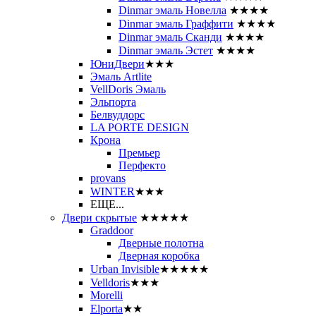
Dinmar эмаль Новелла
★★★★
Dinmar эмаль Граффити
★★★★
Dinmar эмаль Сканди
★★★★
Dinmar эмаль Эстет
★★★★
ЮниДвери
★★★
Эмаль Artlite
VellDoris Эмаль
Эльпорта
Белвуддорс
LA PORTE DESIGN
Крона
Премьер
Перфекто
provans
WINTER
★★★
ЕЩЕ...
Двери скрытые
★★★★★
Graddoor
Дверные полотна
Дверная коробка
Urban Invisible
★★★★★
Velldoris
★★★
Morelli
Elporta
★★