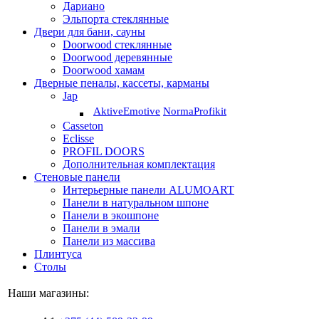
Дариано
Эльпорта стеклянные
Двери для бани, сауны
Doorwood стеклянные
Doorwood деревянные
Doorwood хамам
Дверные пеналы, кассеты, карманы
Jap
Aktive
Emotive
Norma
Profikit
Casseton
Eclisse
PROFIL DOORS
Дополнительная комплектация
Стеновые панели
Интерьерные панели ALUMOART
Панели в натуральном шпоне
Панели в экошпоне
Панели в эмали
Панели из массива
Плинтуса
Столы
Наши магазины: