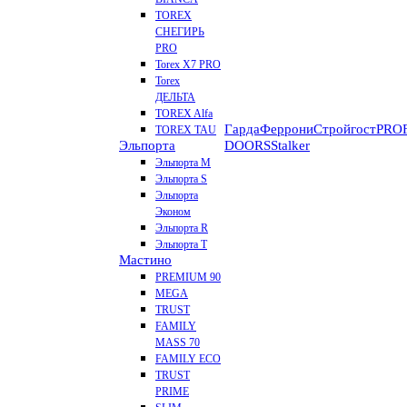
TOREX
СНЕГИРЬ
PRO
Torex X7 PRO
Torex
ДЕЛЬТА
TOREX Alfa
Гарда
Феррони
Стройгост
PROF
TOREX TAU
Эльпорта
DOORS
Stalker
Эльпорта M
Эльпорта S
Эльпорта
Эконом
Эльпорта R
Эльпорта Т
Мастино
PREMIUM 90
MEGA
TRUST
FAMILY
MASS 70
FAMILY ECO
TRUST
PRIME