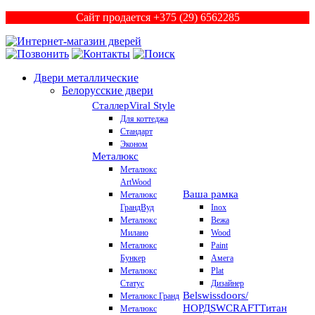
Сайт продается +375 (29) 6562285
Двери металлические
Белорусские двери
Сталлер
Viral Style
Для коттеджа
Стандарт
Эконом
Металюкс
Металюкс
ArtWood
Ваша рамка
Металюкс
ГрандВуд
Inox
Металюкс
Вежа
Милано
Wood
Металюкс
Paint
Бункер
Амега
Металюкс
Plat
Статус
Дизайнер
Belswissdoors/
Металюкс Гранд
НОРД
SWCRAFT
Титан
Металюкс