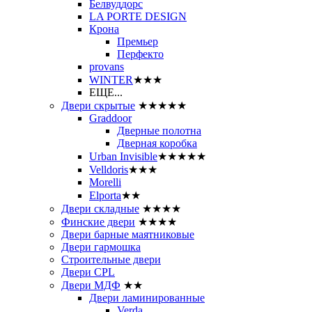
Белвуддорс
LA PORTE DESIGN
Крона
Премьер
Перфекто
provans
WINTER
★★★
ЕЩЕ...
Двери скрытые
★★★★★
Graddoor
Дверные полотна
Дверная коробка
Urban Invisible
★★★★★
Velldoris
★★★
Morelli
Elporta
★★
Двери складные
★★★★
Финские двери
★★★★
Двери барные маятниковые
Двери гармошка
Строительные двери
Двери CРL
Двери МДФ
★★
Двери ламинированные
Verda