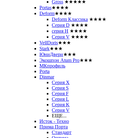
Gross
★★★★★
Portas
★★★★
Deform
★★★★
Deform Классика
★★★★
Серия D
★★★★
серия H
★★★★
Серия V
★★★★
VellDoris
★★★
Stark
★★★
ЮниДвери
★★★
Экошпон Atum Pro
★★★
МКпрофиль
Porta
Dinmar
Серия X
Серия S
Серия F
Серия L
Серия K
Серия V
ЕЩЕ...
Исток - Техно
Прима Порта
Стандарт
Оптима