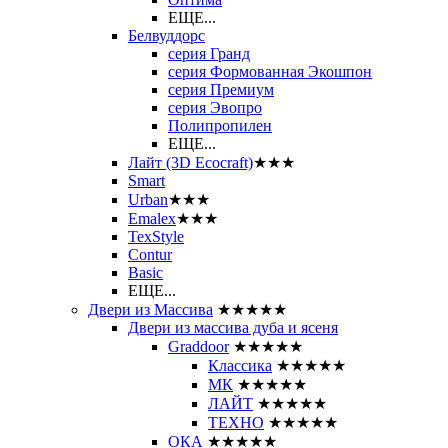
ЕЩЕ...
Белвуддорс
серия Гранд
серия Формованная Экошпон
серия Премиум
серия Эвопро
Полипропилен
ЕЩЕ...
Лайт (3D Ecocraft)
★★★
Smart
Urban
★★★
Emalex
★★★
TexStyle
Contur
Basic
ЕЩЕ...
Двери из Массива
★★★★★
Двери из массива дуба и ясеня
Graddoor
★★★★★
Классика
★★★★★
МК
★★★★★
ЛАЙТ
★★★★★
ТЕХНО
★★★★★
ОКА
★★★★★