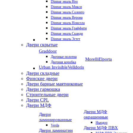
Dinmar эмаль Нео
Dinmar эмаль Микси
Dinmar эмаль Соленто
Dinmar эмаль Верона
Dinmar эмаль Новелла
Dinmar эмаль Граффити
Dinmar эмаль Сканди
Dinmar эмаль Эстет
Двери скрытые
Graddoor
Дверные полотна
Morelli
Elporta
Дверная коробка
Urban Invisible
Velldoris
Двери складные
Финские двери
Двери барные маятниковые
Двери гармошка
Строительные двери
Двери CРL
Двери МДФ
Двери МДФ
Двери
окрашенные
ламинированные
Ньюдор
Verda
Двери МДФ ПВХ
Двери ламинатин