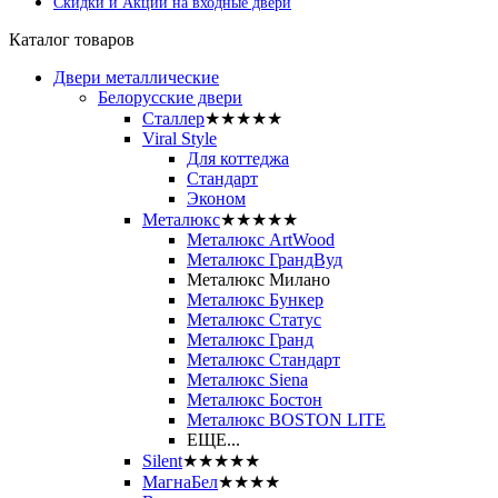
Скидки и Акции на входные двери
Каталог товаров
Двери металлические
Белорусские двери
Сталлер
★★★★★
Viral Style
Для коттеджа
Стандарт
Эконом
Металюкс
★★★★★
Металюкс ArtWood
Металюкс ГрандВуд
Металюкс Милано
Металюкс Бункер
Металюкс Статус
Металюкс Гранд
Металюкс Стандарт
Металюкс Siena
Металюкс Бостон
Металюкс BOSTON LITE
ЕЩЕ...
Silent
★★★★★
МагнаБел
★★★★