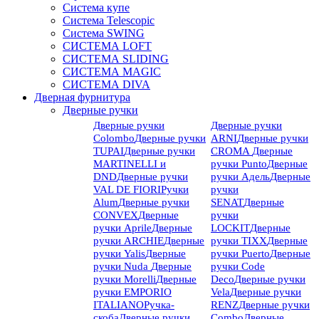
Система купе
Система Telescopic
Система SWING
СИСТЕМА LOFT
СИСТЕМА SLIDING
СИСТЕМА MAGIC
СИСТЕМА DIVA
Дверная фурнитура
Дверные ручки
Дверные ручки
Дверные ручки
Colombo
Дверные ручки
ARNI
Дверные ручки
TUPAI
Дверные ручки
CROMA
Дверные
MARTINELLI и
ручки Punto
Дверные
DND
Дверные ручки
ручки Адель
Дверные
VAL DE FIORI
Ручки
ручки
Alum
Дверные ручки
SENAT
Дверные
CONVEX
Дверные
ручки
ручки Aprile
Дверные
LOCKIT
Дверные
ручки ARCHIE
Дверные
ручки TIXX
Дверные
ручки Yalis
Дверные
ручки Puerto
Дверные
ручки Nuda
Дверные
ручки Code
ручки Morelli
Дверные
Deco
Дверные ручки
ручки EMPORIO
Vela
Дверные ручки
ITALIANO
Ручка-
RENZ
Дверные ручки
скоба
Дверные ручки
Combo
Дверные