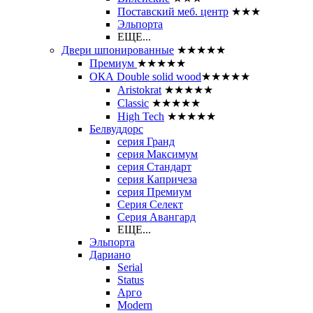
Поставский меб. центр
★★★
Эльпорта
ЕЩЕ...
Двери шпонированные
★★★★★
Премиум
★★★★★
ОКА Double solid wood
★★★★★
Aristokrat
★★★★★
Classic
★★★★★
High Tech
★★★★★
Белвуддорс
серия Гранд
серия Максимум
серия Стандарт
серия Капричеза
серия Премиум
Серия Селект
Серия Авангард
ЕЩЕ...
Эльпорта
Дариано
Serial
Status
Арго
Modern