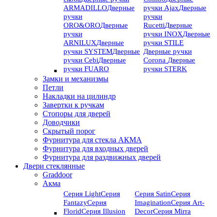
ARMADILLO
Дверные
ручки Ajax
Дверные
ручки
ручки
ORO&ORO
Дверные
Rucetti
Дверные
ручки
ручки INOX
Дверные
ARNILUX
Дверные
ручки STILE
ручки SYSTEM
Дверные
Дверные ручки
ручки Cebi
Дверные
Corona
Дверные
ручки FUARO
ручки STERK
Замки и механизмы
Петли
Накладки на цилиндр
Завертки к ручкам
Стопоры для дверей
Доводчики
Скрытый порог
Фурнитура для стекла АКМА
Фурнитура для входных дверей
Фурнитура для раздвижных дверей
Двери стеклянные
Graddoor
Акма
Серия Light
Серия
Серия Satin
Серия
Fantazy
Серия
Imagination
Серия Art-
Florid
Серия Illusion
Deсor
Серия Mirra