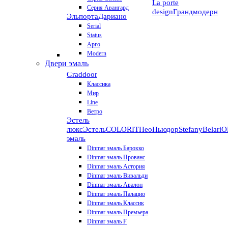
La porte
Серия Авангард
design
Грандмодерн
Эльпорта
Дариано
Serial
Status
Арго
Modern
Двери эмаль
Graddoor
Классика
Мир
Line
Ветро
Эстель
люкс
Эстель
COLORIT
НеоНьюдор
Stefany
Belari
О
эмаль
Dinmar эмаль Барокко
Dinmar эмаль Прованс
Dinmar эмаль Астория
Dinmar эмаль Вивальди
Dinmar эмаль Авалон
Dinmar эмаль Палацио
Dinmar эмаль Классик
Dinmar эмаль Премьера
Dinmar эмаль F