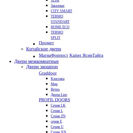
SLIM
Заказные
CITY SMART
TERMO
STANDART
HOME ECO
ТЕRМО
SPLIT
Промет
Китайские двери
Магна
Форпост
Kaiser Ясин
Тайга
Двери межкомнатные
Двери экошпон
Graddoor
Классика
Мир
Ветро
Двери Line
PROFIL DOORS
Серия LK
Серия L
Серия ZN
серия E
Серия U
Серия XN