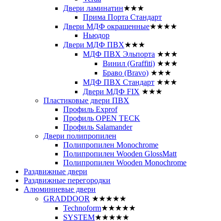
Двери ламинатин
★★★
Прима Порта Стандарт
Двери МДФ окрашенные
★★★★
Ньюдор
Двери МДФ ПВХ
★★★
МДФ ПВХ Эльпорта
★★★
Винил (Graffiti)
★★★
Браво (Bravo)
★★★
МДФ ПВХ Стандарт
★★★
Двери МДФ FIX
★★★
Пластиковые двери ПВХ
Профиль Exprof
Профиль OPEN TECK
Профиль Salamander
Двери полипропилен
Полипропилен Monochrome
Полипропилен Wooden GlossMatt
Полипропилен Wooden Monochrome
Раздвижные двери
Раздвижные перегородки
Алюминиевые двери
GRADDOOR
★★★★★
Technoform
★★★★★
SYSTEM
★★★★★