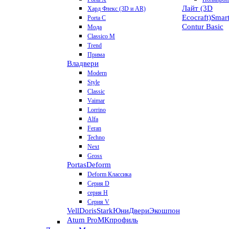
Лайт (3D
Хард Флекс (3D и AR)
Ecocraft)
Smar
Porta C
Contur
Basic
Мода
Classico M
Trend
Прима
Владвери
Modern
Style
Classic
Vaimar
Lorrino
Alfa
Feran
Techno
Next
Gross
Portas
Deform
Deform Классика
Серия D
серия H
Серия V
VellDoris
Stark
ЮниДвери
Экошпон
Atum Pro
МКпрофиль