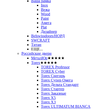
Ваша рамка
Inox
Вежа
Wood
Paint
Амега
Plat
Дизайнер
Belswissdoors/НОРД
SWCRAFT
Титан
ЕЩЕ...
Российские двери
МеталЮр
★★★★★
Torex
★★★★★
TOREX Professor
TOREX Cyber
Torex Снегирь
Torex Супер Омега
Torex Дельта Стандарт
Torex Стартер
Torex Заказные
Torex Х5
Torex Х3
Torex ULTIMATUM BIANCA