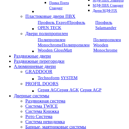
МДФ ПВХ Эльпорта
Прима Порта
МДФ ПВХ Стандарт
Стандарт
Двери МДФ FIX
Пластиковые двери ПВХ
Профиль Exprof
Профиль
Профиль
OPEN TECK
Salamander
Двери полипропилен
Полипропилен
Полипропилен
Monochrome
Полипропилен
Wooden
Wooden GlossMatt
Monochrome
Раздвижные двери
Раздвижные перегородки
Алюминиевые двери
GRADDOOR
Technoform
SYSTEM
PROFIL DOORS
Серия AG
Серия AGK
Серия AGP
Дверные системы
Раздвижная система
Система TWICE
Система Книжка
Рото Система
Система невидимка
Барные, маятниковые системы