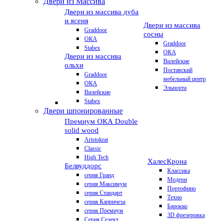
Двери из Массива
Двери из массива дуба
и ясеня
Двери из массива
Graddoor
сосны
ОКА
Graddoor
Stabex
ОКА
Двери из массива
Вилейские
ольхи
Поставский
Graddoor
мебельный центр
ОКА
Эльпорта
Вилейские
Stabex
Двери шпонированные
Премиум
ОКА Double
solid wood
Aristokrat
Classic
High Tech
Халес
Крона
Белвуддорс
Классика
серия Гранд
Модерн
серия Максимум
Портофино
серия Стандарт
Техно
серия Капричеза
Барокко
серия Премиум
3D фрезеровка
Серия Селект