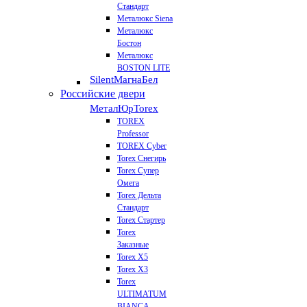
Стандарт
Металюкс Siena
Металюкс
Бостон
Металюкс
BOSTON LITE
Silent
МагнаБел
Российские двери
МеталЮр
Torex
TOREX
Professor
TOREX Cyber
Torex Снегирь
Torex Супер
Омега
Torex Дельта
Стандарт
Torex Стартер
Torex
Заказные
Torex Х5
Torex Х3
Torex
ULTIMATUM
BIANCA