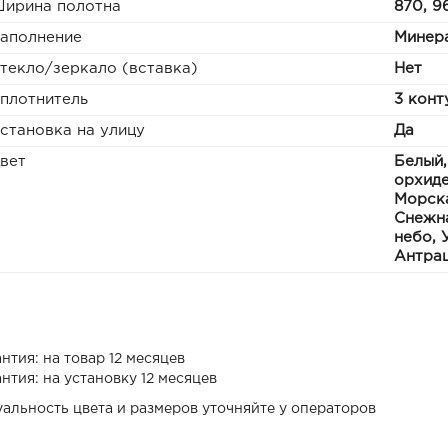
ирина полотна
870, 9
аполнение
Минера
текло/зеркало (вставка)
Нет
плотнитель
3 конт
становка на улицу
Да
вет
Белый,
орхиде
Морска
Снежна
небо, 
Антрац
нтия: на товар 12 месяцев
нтия: на установку 12 месяцев
уальность цвета и размеров уточняйте у операторов