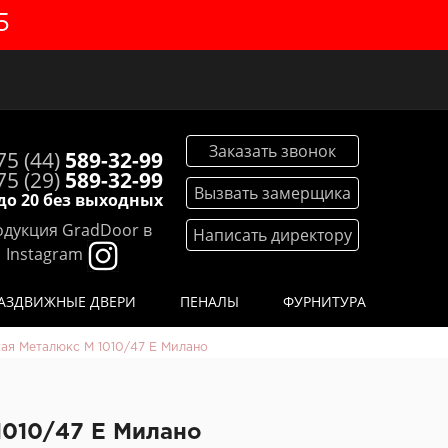
5
Заказать звонок
75 (44)
589-32-99
75 (29)
589-32-99
Вызвать замерщика
 до 20 без выходных
дукция GradDoor в
Написать директору
Instagram
АЗДВИЖНЫЕ ДВЕРИ
ПЕНАЛЫ
ФУРНИТУРА
кая Металюкс М 1010/47 E Милано
1010/47 E Милано