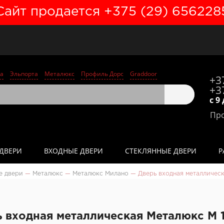
Сайт продается +375 (29) 656228
а
Эльпорта
Металюкс
Профиль Дорс
Graddoor
+3
+3
с 9
Про
ДВЕРИ
ВХОДНЫЕ ДВЕРИ
СТЕКЛЯННЫЕ ДВЕРИ
Р
е двери
—
Металюкс
—
Металюкс Милано
—
Дверь входная металличес
 входная металлическая Металюкс М 