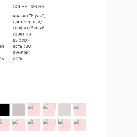
104 мм
126 мм
краска "Муар",
цвет черный/
графит/белый
(цвет на
выбор)
ей
есть (80
рублей)
ль
есть
Я