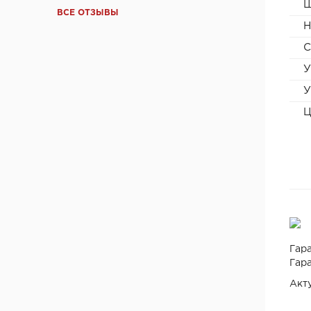
Ш
Фабрика дверей "Ростра", Москва
ВСЕ ОТЗЫВЫ
Н
"Халес", г. Сморгонь
"Акма", г. Санкт-Петербург
С
company "Fuaro", Италия
У
company "Armadillo", Италия
У
"Dariano", г. Ульяновск
Ц
"DOORWOOD", Республика Марий Эл
"Ирбис-ТД", Россия, Москва
Ltd "AGB", Италия
OOO "Союз-Экспорт", Тайвань
Ltd "Convex", Греция
Ltd "Archie", Испания
ООО "Kaiser", Китай
ООО "Ваша рамка", Беларусь
Гара
ТМ "Лесма",Россия, г.Ярославль
Гара
ООО "МеталЮр", Россия
Акт
ООО "ARNI", Китай