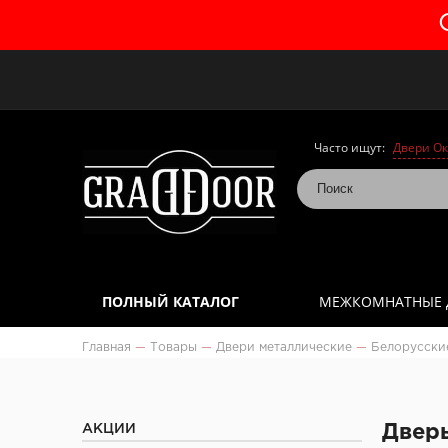
Часто ищут:
Двери Ок
ПОЛНЫЙ КАТАЛОГ
МЕЖКОМНАТНЫЕ 
Главная
—
Товары
—
Двери металлические
—
Белорусски
АКЦИИ
Дверь