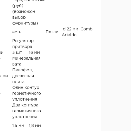
черн/золото 40
(руб)
(возможен
выбор
фурнитуры)
d 22 мм, Combi
есть
Петли
Arialdo
Регулятор
притвора
ли
3 шт
16 мм
о
Минеральная
вата
Пенофол,
слои
древесная
плита
Один контур
о
герметичного
уплотнения
Два контура
герметичного
уплотнения
1,5 мм
1,8 мм