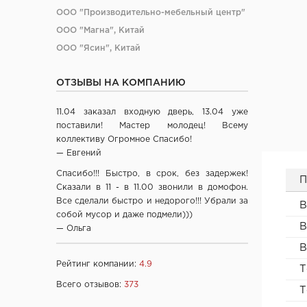
ООО "Производительно-мебельный центр"
ООО "Магна", Китай
ООО "Ясин", Китай
ООО "Алюмдор" г. Минск
ОТЗЫВЫ НА КОМПАНИЮ
ООО "Промет", г. Москва
ЧП "Юркас", Беларусь
11.04 заказал входную дверь, 13.04 уже
ОДО "Древпром", г. Витебск
поставили! Мастер молодец! Всему
Verda ЗАО "ПО Одинцово", г. Москва
коллективу Огромное Спасибо!
— Евгений
ОАО "Стройдетали" г. Вилейка
ОАО Лесплитинвест, СПБ, Россия
Спасибо!!! Быстро, в срок, без задержек!
П
Сказали в 11 - в 11.00 звонили в домофон.
ООО "Вудрев" г. Мозырь
Все сделали быстро и недорого!!! Убрали за
В
ООО "Прима Порта", Минск
собой мусор и даже подмели)))
В
СООО Исток- Инвест, г. Минск
— Ольга
ОДО "ВИСТ", г. Молодечно
В
ЧТУП "Ньюдор", г. Минск
Рейтинг компании:
4.9
Т
ОДО «Беллесизделие», г. Минск
Всего отзывов:
373
Т
Компания "Веллдорис", г. Санкт-Петербург