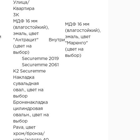
Улица/
Квартира
3К
МДФ 16 мм
МДФ 16 мм
(влагостойкий),
(влагостойкий),
эмаль, цвет
и
эмаль, цвет
"Антрацит"
Внутри
"Маренго"
(цвет на
(цвет на
выбор)
выбор)
Securemme 2019
Securemme 2061
К2 Securemme
Накладка
сувальдная
овал., цвет на
выбор
Броненакладка
цилиндровая
овальн., цвет на
выбор
Pava, цвет
хром/бронза/