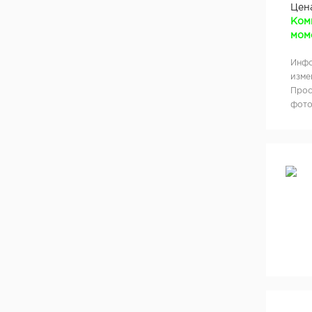
ООО "ПОРТМАН", Беларусь
Цен
Ком
ООО "МКпрофиль", Россия, д. Демидово
моме
ООО "Белая речка", Заславль, Беларусь
Фабрика дверей «Румакс», Россия
Инфо
"Юрсталь", г. Могилев, Беларусь
изме
Прос
ООО "Браматорг", Беларусь
фото
Фабрика дверей "Браво"
ООО "VIVALDI", Польша
ООО "LOCKIT", Китай
ООО "Эмалит", г. Калуга
Фабрика дверей "КРОНА"
"СТРОЙМИР", Беларусь, г.Минск
ООО «КосвиПромСталь», Беларусь
Apecs, Италия
LOB, Польша
Terno Scorrevoli, Италия
"Fellini", Беларусь