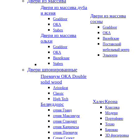
Двери из Массива
Двери из массива дуба
и ясеня
Двери из массива
Graddoor
сосны
ОКА
Graddoor
Stabex
ОКА
Двери из массива
Вилейские
ольхи
Поставский
Graddoor
мебельный центр
ОКА
Эльпорта
Вилейские
Stabex
Двери шпонированные
Премиум
ОКА Double
solid wood
Aristokrat
Classic
High Tech
Халес
Крона
Белвуддорс
Классика
серия Гранд
Модерн
серия Максимум
Портофино
серия Стандарт
Техно
серия Капричеза
Барокко
серия Премиум
3D фрезеровка
Серия Селект