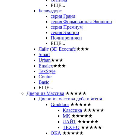
ЕЩЕ...
Белвуддорс
серия Гранд
серия Формованная Экошпон
серия Премиум
серия Эвопро
Полипропилен
ЕЩЕ...
Лайт (3D Ecocraft)
★★★
Smart
Urban
★★★
Emalex
★★★
TexStyle
Contur
Basic
ЕЩЕ...
Двери из Массива
★★★★★
Двери из массива дуба и ясеня
Graddoor
★★★★★
Классика
★★★★★
МК
★★★★★
ЛАЙТ
★★★★★
ТЕХНО
★★★★★
ОКА
★★★★★