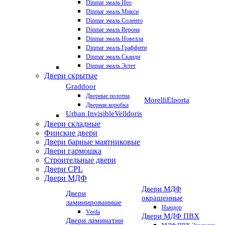
Dinmar эмаль Нео
Dinmar эмаль Микси
Dinmar эмаль Соленто
Dinmar эмаль Верона
Dinmar эмаль Новелла
Dinmar эмаль Граффити
Dinmar эмаль Сканди
Dinmar эмаль Эстет
Двери скрытые
Graddoor
Дверные полотна
Morelli
Elporta
Дверная коробка
Urban Invisible
Velldoris
Двери складные
Финские двери
Двери барные маятниковые
Двери гармошка
Строительные двери
Двери CРL
Двери МДФ
Двери МДФ
Двери
окрашенные
ламинированные
Ньюдор
Verda
Двери МДФ ПВХ
Двери ламинатин