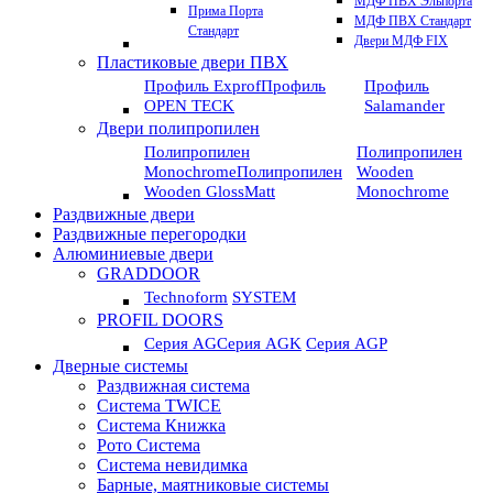
МДФ ПВХ Эльпорта
Прима Порта
МДФ ПВХ Стандарт
Стандарт
Двери МДФ FIX
Пластиковые двери ПВХ
Профиль Exprof
Профиль
Профиль
OPEN TECK
Salamander
Двери полипропилен
Полипропилен
Полипропилен
Monochrome
Полипропилен
Wooden
Wooden GlossMatt
Monochrome
Раздвижные двери
Раздвижные перегородки
Алюминиевые двери
GRADDOOR
Technoform
SYSTEM
PROFIL DOORS
Серия AG
Серия AGK
Серия AGP
Дверные системы
Раздвижная система
Система TWICE
Система Книжка
Рото Система
Система невидимка
Барные, маятниковые системы