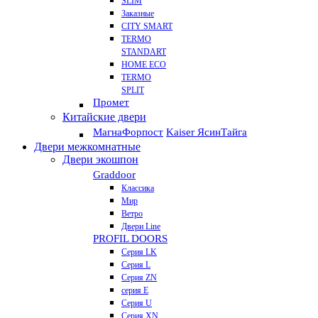
SLIM
Заказные
CITY SMART
TERMO
STANDART
HOME ECO
ТЕRМО
SPLIT
Промет
Китайские двери
Магна
Форпост
Kaiser Ясин
Тайга
Двери межкомнатные
Двери экошпон
Graddoor
Классика
Мир
Ветро
Двери Line
PROFIL DOORS
Серия LK
Серия L
Серия ZN
серия E
Серия U
Серия XN