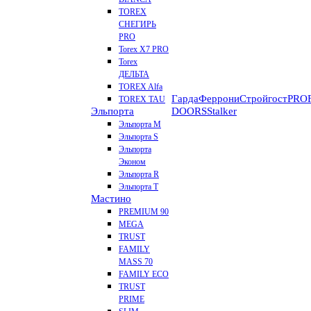
TOREX
СНЕГИРЬ
PRO
Torex X7 PRO
Torex
ДЕЛЬТА
TOREX Alfa
Гарда
Феррони
Стройгост
PROF
TOREX TAU
Эльпорта
DOORS
Stalker
Эльпорта M
Эльпорта S
Эльпорта
Эконом
Эльпорта R
Эльпорта Т
Мастино
PREMIUM 90
MEGA
TRUST
FAMILY
MASS 70
FAMILY ECO
TRUST
PRIME