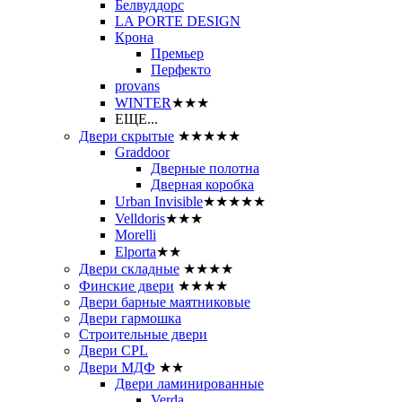
Белвуддорс
LA PORTE DESIGN
Крона
Премьер
Перфекто
provans
WINTER
★★★
ЕЩЕ...
Двери скрытые
★★★★★
Graddoor
Дверные полотна
Дверная коробка
Urban Invisible
★★★★★
Velldoris
★★★
Morelli
Elporta
★★
Двери складные
★★★★
Финские двери
★★★★
Двери барные маятниковые
Двери гармошка
Строительные двери
Двери CРL
Двери МДФ
★★
Двери ламинированные
Verda