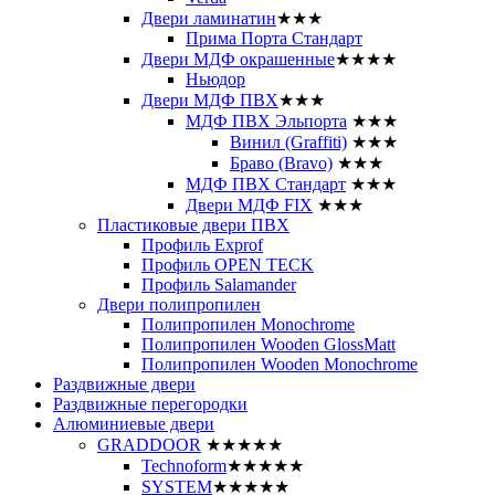
Двери ламинатин
★★★
Прима Порта Стандарт
Двери МДФ окрашенные
★★★★
Ньюдор
Двери МДФ ПВХ
★★★
МДФ ПВХ Эльпорта
★★★
Винил (Graffiti)
★★★
Браво (Bravo)
★★★
МДФ ПВХ Стандарт
★★★
Двери МДФ FIX
★★★
Пластиковые двери ПВХ
Профиль Exprof
Профиль OPEN TECK
Профиль Salamander
Двери полипропилен
Полипропилен Monochrome
Полипропилен Wooden GlossMatt
Полипропилен Wooden Monochrome
Раздвижные двери
Раздвижные перегородки
Алюминиевые двери
GRADDOOR
★★★★★
Technoform
★★★★★
SYSTEM
★★★★★