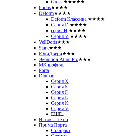
Gross
★★★★★
Portas
★★★★
Deform
★★★★
Deform Классика
★★★★
Серия D
★★★★
серия H
★★★★
Серия V
★★★★
VellDoris
★★★
Stark
★★★
ЮниДвери
★★★
Экошпон Atum Pro
★★★
МКпрофиль
Porta
Dinmar
Серия X
Серия S
Серия F
Серия L
Серия K
Серия V
ЕЩЕ...
Исток - Техно
Прима Порта
Стандарт
Оптима