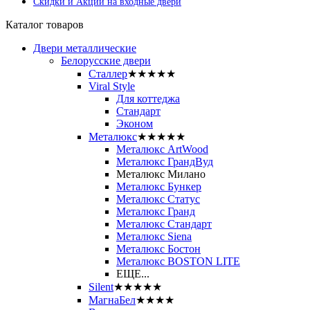
Скидки и Акции на входные двери
Каталог товаров
Двери металлические
Белорусские двери
Сталлер
★★★★★
Viral Style
Для коттеджа
Стандарт
Эконом
Металюкс
★★★★★
Металюкс ArtWood
Металюкс ГрандВуд
Металюкс Милано
Металюкс Бункер
Металюкс Статус
Металюкс Гранд
Металюкс Стандарт
Металюкс Siena
Металюкс Бостон
Металюкс BOSTON LITE
ЕЩЕ...
Silent
★★★★★
МагнаБел
★★★★