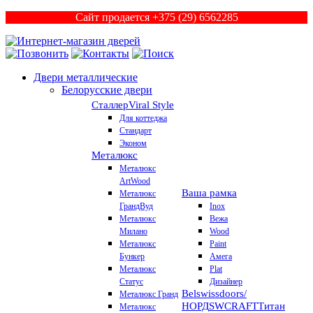
Сайт продается +375 (29) 6562285
Двери металлические
Белорусские двери
Сталлер
Viral Style
Для коттеджа
Стандарт
Эконом
Металюкс
Металюкс
ArtWood
Ваша рамка
Металюкс
ГрандВуд
Inox
Металюкс
Вежа
Милано
Wood
Металюкс
Paint
Бункер
Амега
Металюкс
Plat
Статус
Дизайнер
Belswissdoors/
Металюкс Гранд
НОРД
SWCRAFT
Титан
Металюкс