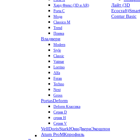
Лайт (3D
Хард Флекс (3D и AR)
Ecocraft)
Smar
Porta C
Contur
Basic
Мода
Classico M
Trend
Прима
Владвери
Modern
Style
Classic
Vaimar
Lorrino
Alfa
Feran
Techno
Next
Gross
Portas
Deform
Deform Классика
Серия D
серия H
Серия V
VellDoris
Stark
ЮниДвери
Экошпон
Atum Pro
МКпрофиль