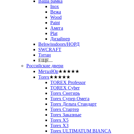
Ваша рамка
Inox
Вежа
Wood
Paint
Амега
Plat
Дизайнер
Belswissdoors/НОРД
SWCRAFT
Титан
ЕЩЕ...
Российские двери
МеталЮр
★★★★★
Torex
★★★★★
TOREX Professor
TOREX Cyber
Torex Снегирь
Torex Супер Омега
Torex Дельта Стандарт
Torex Стартер
Torex Заказные
Torex Х5
Torex Х3
Torex ULTIMATUM BIANCA