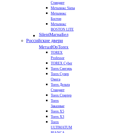
Стандарт
Металюкс Siena
Металюкс
Бостон
Металюкс
BOSTON LITE
Silent
МагнаБел
Российские двери
МеталЮр
Torex
TOREX
Professor
TOREX Cyber
Torex Снегирь
Torex Супер
Омега
Torex Дельта
Стандарт
Torex Стартер
Torex
Заказные
Torex Х5
Torex Х3
Torex
ULTIMATUM
BIANCA