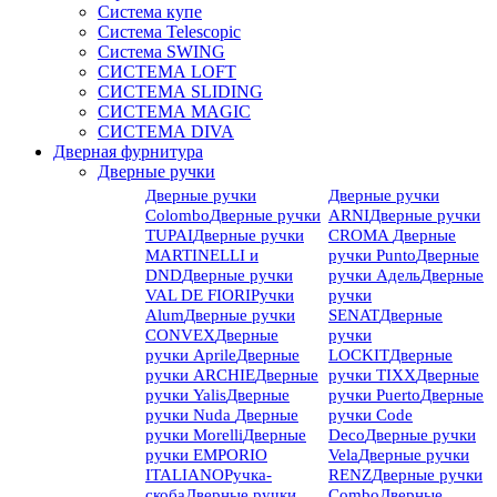
Система купе
Система Telescopic
Система SWING
СИСТЕМА LOFT
СИСТЕМА SLIDING
СИСТЕМА MAGIC
СИСТЕМА DIVA
Дверная фурнитура
Дверные ручки
Дверные ручки
Дверные ручки
Colombo
Дверные ручки
ARNI
Дверные ручки
TUPAI
Дверные ручки
CROMA
Дверные
MARTINELLI и
ручки Punto
Дверные
DND
Дверные ручки
ручки Адель
Дверные
VAL DE FIORI
Ручки
ручки
Alum
Дверные ручки
SENAT
Дверные
CONVEX
Дверные
ручки
ручки Aprile
Дверные
LOCKIT
Дверные
ручки ARCHIE
Дверные
ручки TIXX
Дверные
ручки Yalis
Дверные
ручки Puerto
Дверные
ручки Nuda
Дверные
ручки Code
ручки Morelli
Дверные
Deco
Дверные ручки
ручки EMPORIO
Vela
Дверные ручки
ITALIANO
Ручка-
RENZ
Дверные ручки
скоба
Дверные ручки
Combo
Дверные