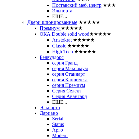
Поставский меб. центр
★★★
Эльпорта
ЕЩЕ...
Двери шпонированные
★★★★★
Премиум
★★★★★
ОКА Double solid wood
★★★★★
Aristokrat
★★★★★
Classic
★★★★★
High Tech
★★★★★
Белвуддорс
серия Гранд
серия Максимум
серия Стандарт
серия Капричеза
серия Премиум
Серия Селект
Серия Авангард
ЕЩЕ...
Эльпорта
Дариано
Serial
Status
Арго
Modern