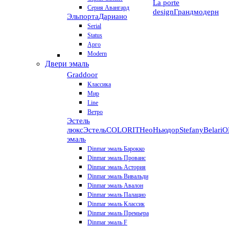
La porte
Серия Авангард
design
Грандмодерн
Эльпорта
Дариано
Serial
Status
Арго
Modern
Двери эмаль
Graddoor
Классика
Мир
Line
Ветро
Эстель
люкс
Эстель
COLORIT
НеоНьюдор
Stefany
Belari
О
эмаль
Dinmar эмаль Барокко
Dinmar эмаль Прованс
Dinmar эмаль Астория
Dinmar эмаль Вивальди
Dinmar эмаль Авалон
Dinmar эмаль Палацио
Dinmar эмаль Классик
Dinmar эмаль Премьера
Dinmar эмаль F