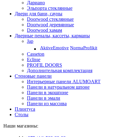
Дариано
Эльпорта стеклянные
Двери для бани, сауны
Doorwood стеклянные
Doorwood деревянные
Doorwood хамам
Дверные пеналы, кассеты, карманы
Jap
Aktive
Emotive
Norma
Profikit
Casseton
Eclisse
PROFIL DOORS
Дополнительная комплектация
Стеновые панели
Интерьерные панели ALUMOART
Панели в натуральном шпоне
Панели в экошпоне
Панели в эмали
Панели из массива
Плинтуса
Столы
Наши магазины: