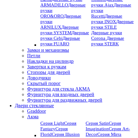
ARMADILLO
Дверные
ручки Ajax
Дверные
ручки
ручки
ORO&ORO
Дверные
Rucetti
Дверные
ручки
ручки INOX
Дверные
ARNILUX
Дверные
ручки STILE
ручки SYSTEM
Дверные
Дверные ручки
ручки Cebi
Дверные
Corona
Дверные
ручки FUARO
ручки STERK
Замки и механизмы
Петли
Накладки на цилиндр
Завертки к ручкам
Стопоры для дверей
Доводчики
Скрытый порог
Фурнитура для стекла АКМА
Фурнитура для входных дверей
Фурнитура для раздвижных дверей
Двери стеклянные
Graddoor
Акма
Серия Light
Серия
Серия Satin
Серия
Fantazy
Серия
Imagination
Серия Art-
Florid
Серия Illusion
Deсor
Серия Mirra