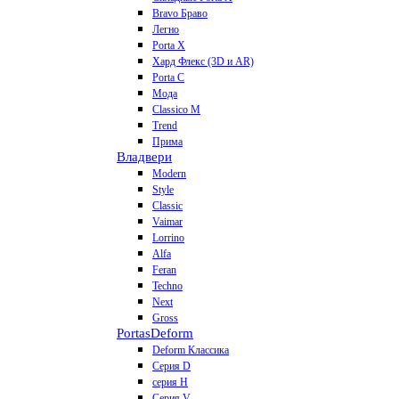
Bravo Браво
Легно
Porta X
Хард Флекс (3D и AR)
Porta C
Мода
Classico M
Trend
Прима
Владвери
Modern
Style
Classic
Vaimar
Lorrino
Alfa
Feran
Techno
Next
Gross
Portas
Deform
Deform Классика
Серия D
серия H
Серия V