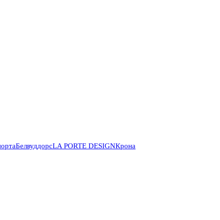
порта
Белвуддорс
LA PORTE DESIGN
Крона