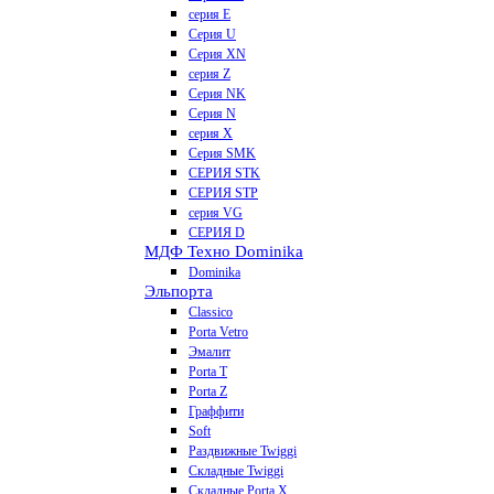
серия E
Серия U
Серия XN
серия Z
Серия NK
Серия N
серия X
Серия SMK
СЕРИЯ STK
СЕРИЯ STP
серия VG
СЕРИЯ D
МДФ Техно Dominika
Dominika
Эльпорта
Classico
Porta Vetro
Эмалит
Porta T
Porta Z
Граффити
Soft
Раздвижные Twiggi
Складные Twiggi
Складные Porta X