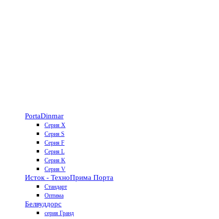
Porta
Dinmar
Серия X
Серия S
Серия F
Серия L
Серия K
Серия V
Исток - Техно
Прима Порта
Стандарт
Оптима
Белвуддорс
серия Гранд