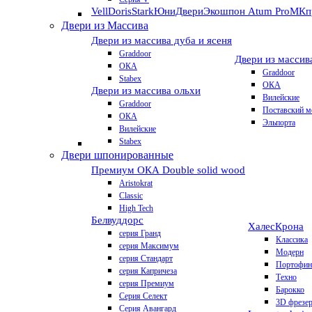
VellDoris
Stark
ЮниДвери
Экошпон Atum Pro
МКп
Двери из Массива
Двери из массива дуба и ясеня
Graddoor
Двери из массив
ОКА
Graddoor
Stabex
ОКА
Двери из массива ольхи
Вилейские
Graddoor
Поставский м
ОКА
Эльпорта
Вилейские
Stabex
Двери шпонированные
Премиум
ОКА Double solid wood
Aristokrat
Classic
High Tech
Белвуддорс
Халес
Крона
серия Гранд
Классика
серия Максимум
Модерн
серия Стандарт
Портофин
серия Капричеза
Техно
серия Премиум
Барокко
Серия Селект
3D фрезе
Серия Авангард