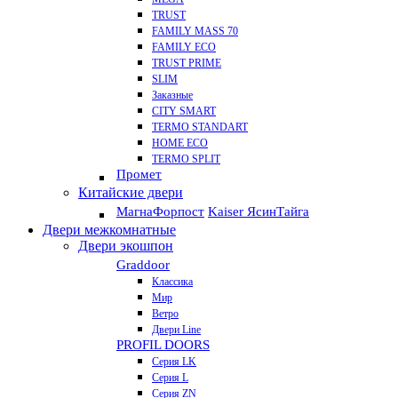
TRUST
FAMILY MASS 70
FAMILY ECO
TRUST PRIME
SLIM
Заказные
CITY SMART
TERMO STANDART
HOME ECO
ТЕRМО SPLIT
Промет
Китайские двери
Магна
Форпост
Kaiser Ясин
Тайга
Двери межкомнатные
Двери экошпон
Graddoor
Классика
Мир
Ветро
Двери Line
PROFIL DOORS
Серия LK
Серия L
Серия ZN