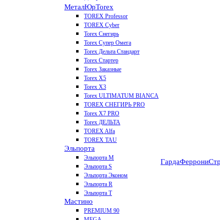
МеталЮр
Torex
TOREX Professor
TOREX Cyber
Torex Снегирь
Torex Супер Омега
Torex Дельта Стандарт
Torex Стартер
Torex Заказные
Torex Х5
Torex Х3
Torex ULTIMATUM BIANCA
TOREX СНЕГИРЬ PRO
Torex X7 PRO
Torex ДЕЛЬТА
TOREX Alfa
TOREX TAU
Эльпорта
Эльпорта M
Гарда
Феррони
Стр
Эльпорта S
Эльпорта Эконом
Эльпорта R
Эльпорта Т
Мастино
PREMIUM 90
MEGA