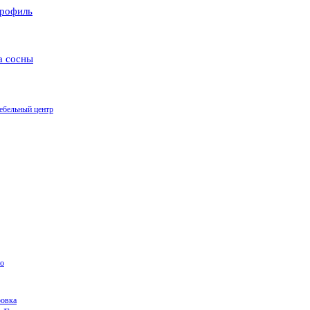
рофиль
а сосны
ебельный центр
о
ровка