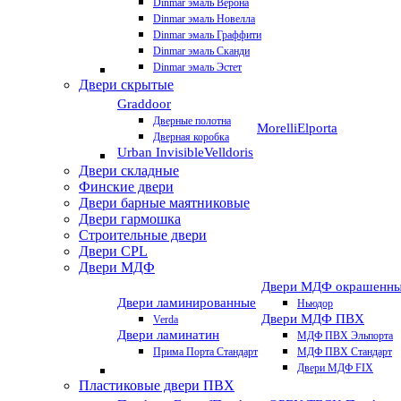
Dinmar эмаль Верона
Dinmar эмаль Новелла
Dinmar эмаль Граффити
Dinmar эмаль Сканди
Dinmar эмаль Эстет
Двери скрытые
Graddoor
Дверные полотна
Morelli
Elporta
Дверная коробка
Urban Invisible
Velldoris
Двери складные
Финские двери
Двери барные маятниковые
Двери гармошка
Строительные двери
Двери CРL
Двери МДФ
Двери МДФ окрашенн
Двери ламинированные
Ньюдор
Двери МДФ ПВХ
Verda
Двери ламинатин
МДФ ПВХ Эльпорта
Прима Порта Стандарт
МДФ ПВХ Стандарт
Двери МДФ FIX
Пластиковые двери ПВХ