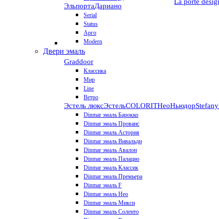
La porte desig
Эльпорта
Дариано
Serial
Status
Арго
Modern
Двери эмаль
Graddoor
Классика
Мир
Line
Ветро
Эстель люкс
Эстель
COLORIT
НеоНьюдор
Stefany
Dinmar эмаль Барокко
Dinmar эмаль Прованс
Dinmar эмаль Астория
Dinmar эмаль Вивальди
Dinmar эмаль Авалон
Dinmar эмаль Палацио
Dinmar эмаль Классик
Dinmar эмаль Премьера
Dinmar эмаль F
Dinmar эмаль Нео
Dinmar эмаль Микси
Dinmar эмаль Соленто