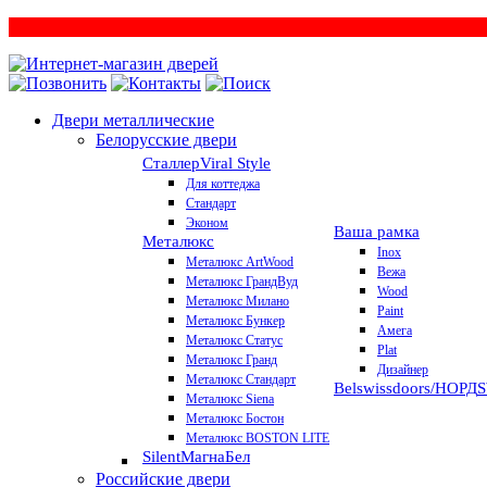
Двери металлические
Белорусские двери
Сталлер
Viral Style
Для коттеджа
Стандарт
Эконом
Ваша рамка
Металюкс
Inox
Металюкс ArtWood
Вежа
Металюкс ГрандВуд
Wood
Металюкс Милано
Paint
Металюкс Бункер
Амега
Металюкс Статус
Plat
Металюкс Гранд
Дизайнер
Металюкс Стандарт
Belswissdoors/НОРД
Металюкс Siena
Металюкс Бостон
Металюкс BOSTON LITE
Silent
МагнаБел
Российские двери