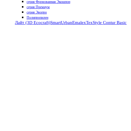
серия Формованная Экошпон
серия Премиум
серия Эвопро
Полипропилен
Лайт (3D Ecocraft)
Smart
Urban
Emalex
TexStyle
Contur
Basic