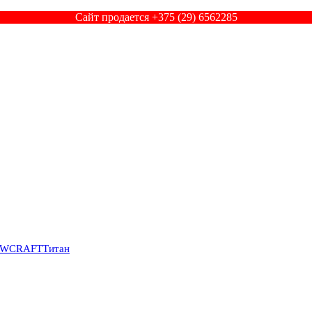
Сайт продается +375 (29) 6562285
SWCRAFT
Титан