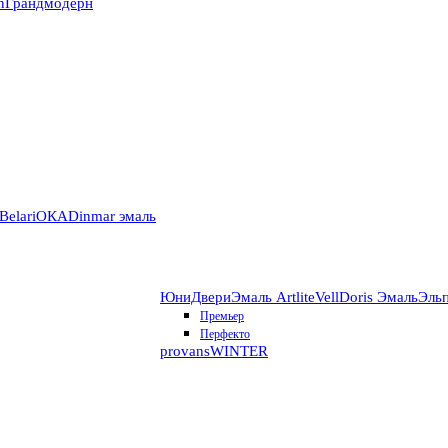
n
Грандмодерн
Belari
ОКА
Dinmar эмаль
ЮниДвери
Эмаль Artlite
VellDoris Эмаль
Эль
Премьер
Перфекто
provans
WINTER