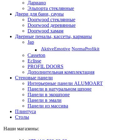
Дариано
Эльпорта стеклянные
Двери для бани, сауны
Doorwood стеклянные
Doorwood деревянные
Doorwood хамам
Дверные пеналы, кассеты, карманы
Jap
Aktive
Emotive
Norma
Profikit
Casseton
Eclisse
PROFIL DOORS
Дополнительная комплектация
Стеновые панели
Интерьерные панели ALUMOART
Панели в натуральном шпоне
Панели в экошпоне
Панели в эмали
Панели из массива
Плинтуса
Столы
Наши магазины: