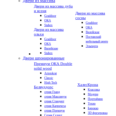
Двери из Массива
Двери из массива дуба
и ясеня
Двери из массива
Graddoor
сосны
ОКА
Graddoor
Stabex
ОКА
Двери из массива
Вилейские
ольхи
Поставский
Graddoor
мебельный центр
ОКА
Эльпорта
Вилейские
Stabex
Двери шпонированные
Премиум
ОКА Double
solid wood
Aristokrat
Classic
High Tech
Халес
Крона
Белвуддорс
Классика
серия Гранд
Модерн
серия Максимум
Портофино
серия Стандарт
Техно
серия Капричеза
Барокко
серия Премиум
3D фрезеровка
Серия Селект