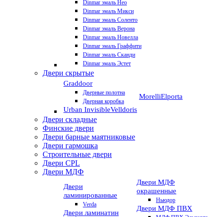
Dinmar эмаль Нео
Dinmar эмаль Микси
Dinmar эмаль Соленто
Dinmar эмаль Верона
Dinmar эмаль Новелла
Dinmar эмаль Граффити
Dinmar эмаль Сканди
Dinmar эмаль Эстет
Двери скрытые
Graddoor
Дверные полотна
Morelli
Elporta
Дверная коробка
Urban Invisible
Velldoris
Двери складные
Финские двери
Двери барные маятниковые
Двери гармошка
Строительные двери
Двери CРL
Двери МДФ
Двери МДФ
Двери
окрашенные
ламинированные
Ньюдор
Verda
Двери МДФ ПВХ
Двери ламинатин