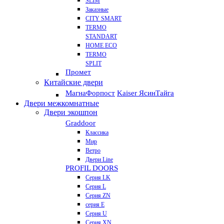
SLIM
Заказные
CITY SMART
TERMO
STANDART
HOME ECO
ТЕRМО
SPLIT
Промет
Китайские двери
Магна
Форпост
Kaiser Ясин
Тайга
Двери межкомнатные
Двери экошпон
Graddoor
Классика
Мир
Ветро
Двери Line
PROFIL DOORS
Серия LK
Серия L
Серия ZN
серия E
Серия U
Серия XN