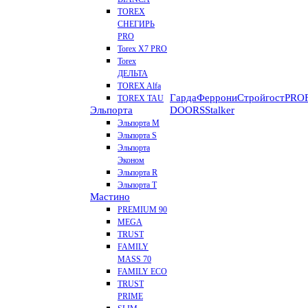
TOREX
СНЕГИРЬ
PRO
Torex X7 PRO
Torex
ДЕЛЬТА
TOREX Alfa
Гарда
Феррони
Стройгост
PROF
TOREX TAU
Эльпорта
DOORS
Stalker
Эльпорта M
Эльпорта S
Эльпорта
Эконом
Эльпорта R
Эльпорта Т
Мастино
PREMIUM 90
MEGA
TRUST
FAMILY
MASS 70
FAMILY ECO
TRUST
PRIME