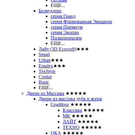
ЕЩЕ...
Белвуддорс
серия Гранд
серия Формованная Экошпон
серия Премиум
серия Эвопро
Полипропилен
ЕЩЕ...
Лайт (3D Ecocraft)
★★★
Smart
Urban
★★★
Emalex
★★★
TexStyle
Contur
Basic
ЕЩЕ...
Двери из Массива
★★★★★
Двери из массива дуба и ясеня
Graddoor
★★★★★
Классика
★★★★★
МК
★★★★★
ЛАЙТ
★★★★★
ТЕХНО
★★★★★
ОКА
★★★★★