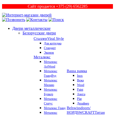
Сайт продается +375 (29) 6562285
Двери металлические
Белорусские двери
Сталлер
Viral Style
Для коттеджа
Стандарт
Эконом
Металюкс
Металюкс
ArtWood
Ваша рамка
Металюкс
ГрандВуд
Inox
Металюкс
Вежа
Милано
Wood
Металюкс
Paint
Бункер
Амега
Металюкс
Plat
Статус
Дизайнер
Belswissdoors/
Металюкс Гранд
НОРД
SWCRAFT
Титан
Металюкс