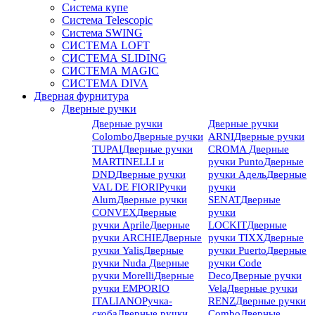
Система купе
Система Telescopic
Система SWING
СИСТЕМА LOFT
СИСТЕМА SLIDING
СИСТЕМА MAGIC
СИСТЕМА DIVA
Дверная фурнитура
Дверные ручки
Дверные ручки
Дверные ручки
Colombo
Дверные ручки
ARNI
Дверные ручки
TUPAI
Дверные ручки
CROMA
Дверные
MARTINELLI и
ручки Punto
Дверные
DND
Дверные ручки
ручки Адель
Дверные
VAL DE FIORI
Ручки
ручки
Alum
Дверные ручки
SENAT
Дверные
CONVEX
Дверные
ручки
ручки Aprile
Дверные
LOCKIT
Дверные
ручки ARCHIE
Дверные
ручки TIXX
Дверные
ручки Yalis
Дверные
ручки Puerto
Дверные
ручки Nuda
Дверные
ручки Code
ручки Morelli
Дверные
Deco
Дверные ручки
ручки EMPORIO
Vela
Дверные ручки
ITALIANO
Ручка-
RENZ
Дверные ручки
скоба
Дверные ручки
Combo
Дверные