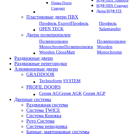
МДФ ПВХ Эльпорта
Прима Порта
МДФ ПВХ Стандарт
Стандарт
Двери МДФ FIX
Пластиковые двери ПВХ
Профиль Exprof
Профиль
Профиль
OPEN TECK
Salamander
Двери полипропилен
Полипропилен
Полипропилен
Monochrome
Полипропилен
Wooden
Wooden GlossMatt
Monochrome
Раздвижные двери
Раздвижные перегородки
Алюминиевые двери
GRADDOOR
Technoform
SYSTEM
PROFIL DOORS
Серия AG
Серия AGK
Серия AGP
Дверные системы
Раздвижная система
Система TWICE
Система Книжка
Рото Система
Система невидимка
Барные, маятниковые системы