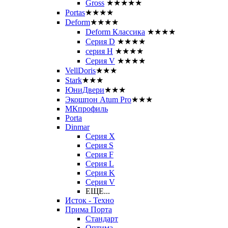
Gross
★★★★★
Portas
★★★★
Deform
★★★★
Deform Классика
★★★★
Серия D
★★★★
серия H
★★★★
Серия V
★★★★
VellDoris
★★★
Stark
★★★
ЮниДвери
★★★
Экошпон Atum Pro
★★★
МКпрофиль
Porta
Dinmar
Серия X
Серия S
Серия F
Серия L
Серия K
Серия V
ЕЩЕ...
Исток - Техно
Прима Порта
Стандарт
Оптима