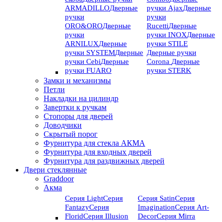
ARMADILLO
Дверные
ручки Ajax
Дверные
ручки
ручки
ORO&ORO
Дверные
Rucetti
Дверные
ручки
ручки INOX
Дверные
ARNILUX
Дверные
ручки STILE
ручки SYSTEM
Дверные
Дверные ручки
ручки Cebi
Дверные
Corona
Дверные
ручки FUARO
ручки STERK
Замки и механизмы
Петли
Накладки на цилиндр
Завертки к ручкам
Стопоры для дверей
Доводчики
Скрытый порог
Фурнитура для стекла АКМА
Фурнитура для входных дверей
Фурнитура для раздвижных дверей
Двери стеклянные
Graddoor
Акма
Серия Light
Серия
Серия Satin
Серия
Fantazy
Серия
Imagination
Серия Art-
Florid
Серия Illusion
Deсor
Серия Mirra