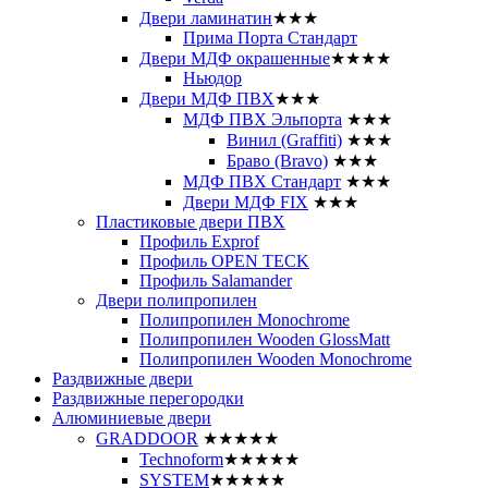
Двери ламинатин
★★★
Прима Порта Стандарт
Двери МДФ окрашенные
★★★★
Ньюдор
Двери МДФ ПВХ
★★★
МДФ ПВХ Эльпорта
★★★
Винил (Graffiti)
★★★
Браво (Bravo)
★★★
МДФ ПВХ Стандарт
★★★
Двери МДФ FIX
★★★
Пластиковые двери ПВХ
Профиль Exprof
Профиль OPEN TECK
Профиль Salamander
Двери полипропилен
Полипропилен Monochrome
Полипропилен Wooden GlossMatt
Полипропилен Wooden Monochrome
Раздвижные двери
Раздвижные перегородки
Алюминиевые двери
GRADDOOR
★★★★★
Technoform
★★★★★
SYSTEM
★★★★★