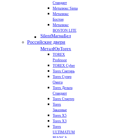
Стандарт
Металюкс Siena
Металюкс
Бостон
Металюкс
BOSTON LITE
Silent
МагнаБел
Российские двери
МеталЮр
Torex
TOREX
Professor
TOREX Cyber
Torex Снегирь
Torex Супер
Омега
Torex Дельта
Стандарт
Torex Стартер
Torex
Заказные
Torex Х5
Torex Х3
Torex
ULTIMATUM
BIANCA