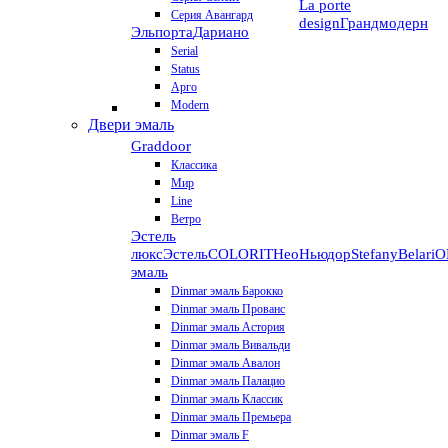
La porte
Серия Авангард
design
Грандмодерн
Эльпорта
Дариано
Serial
Status
Арго
Modern
Двери эмаль
Graddoor
Классика
Мир
Line
Ветро
Эстель
люкс
Эстель
COLORIT
НеоНьюдор
Stefany
Belari
О
эмаль
Dinmar эмаль Барокко
Dinmar эмаль Прованс
Dinmar эмаль Астория
Dinmar эмаль Вивальди
Dinmar эмаль Авалон
Dinmar эмаль Палацио
Dinmar эмаль Классик
Dinmar эмаль Премьера
Dinmar эмаль F