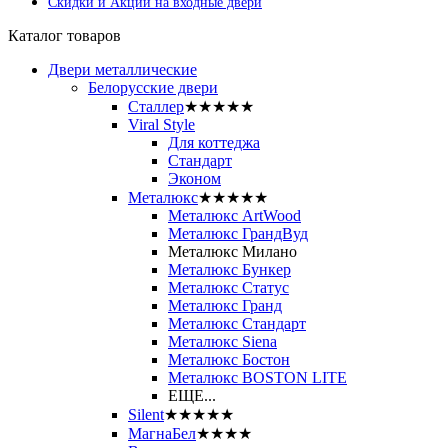
Скидки и Акции на входные двери
Каталог товаров
Двери металлические
Белорусские двери
Сталлер
★★★★★
Viral Style
Для коттеджа
Стандарт
Эконом
Металюкс
★★★★★
Металюкс ArtWood
Металюкс ГрандВуд
Металюкс Милано
Металюкс Бункер
Металюкс Статус
Металюкс Гранд
Металюкс Стандарт
Металюкс Siena
Металюкс Бостон
Металюкс BOSTON LITE
ЕЩЕ...
Silent
★★★★★
МагнаБел
★★★★