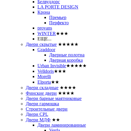
Белвуддорс
LA PORTE DESIGN
Крона
Премьер
Перфекто
provans
WINTER
★★★
ЕЩЕ...
Двери скрытые
★★★★★
Graddoor
Дверные полотна
Дверная коробка
Urban Invisible
★★★★★
Velldoris
★★★
Morelli
Elporta
★★
Двери складные
★★★★
Финские двери
★★★★
Двери барные маятниковые
Двери гармошка
Строительные двери
Двери CРL
Двери МДФ
★★
Двери ламинированные
Verda