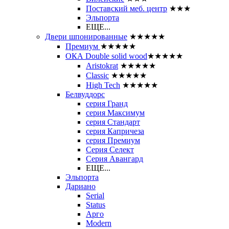
Поставский меб. центр
★★★
Эльпорта
ЕЩЕ...
Двери шпонированные
★★★★★
Премиум
★★★★★
ОКА Double solid wood
★★★★★
Aristokrat
★★★★★
Classic
★★★★★
High Tech
★★★★★
Белвуддорс
серия Гранд
серия Максимум
серия Стандарт
серия Капричеза
серия Премиум
Серия Селект
Серия Авангард
ЕЩЕ...
Эльпорта
Дариано
Serial
Status
Арго
Modern