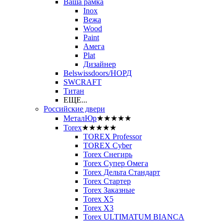
Ваша рамка
Inox
Вежа
Wood
Paint
Амега
Plat
Дизайнер
Belswissdoors/НОРД
SWCRAFT
Титан
ЕЩЕ...
Российские двери
МеталЮр
★★★★★
Torex
★★★★★
TOREX Professor
TOREX Cyber
Torex Снегирь
Torex Супер Омега
Torex Дельта Стандарт
Torex Стартер
Torex Заказные
Torex Х5
Torex Х3
Torex ULTIMATUM BIANCA