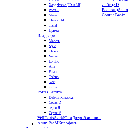
Лайт (3D
Хард Флекс (3D и AR)
Ecocraft)
Smar
Porta C
Contur
Basic
Мода
Classico M
Trend
Прима
Владвери
Modern
Style
Classic
Vaimar
Lorrino
Alfa
Feran
Techno
Next
Gross
Portas
Deform
Deform Классика
Серия D
серия H
Серия V
VellDoris
Stark
ЮниДвери
Экошпон
Atum Pro
МКпрофиль