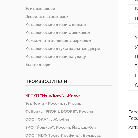
В
Элитные двери
Двери для строителей
Н
Металлические двери с ковкой
Т
Металлические двери с зеркалом
У
Межкомнатные двери с зеркалом
У
Металлические двухстворчатые двери
Ц
Металлические двери на улицу
Белые двери
Т
Ш
ПРОИЗВОДИТЕЛИ
С
ЧПТУП "МетаЛюкс", г.Минск
ЭльПорта - Россия, г. Рязань
Фабрика "PROFIL DOORS", Россия
Гара
Гара
ООО "ОКА" г. Жлобин
Акт
ЗАО "Йошкар", Россия, Йошкар-Ола
ООО "МДФ Техно Профиль", Беларусь