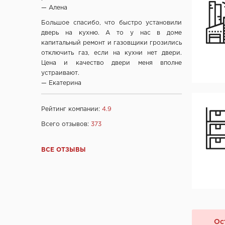
Фабрика дверей "Ростра", Москва
— Алена
"Халес", г. Сморгонь
Большое спасибо, что быстро установили
"Акма", г. Санкт-Петербург
дверь на кухню. А то у нас в доме
капитальный ремонт и газовщики грозились
company "Fuaro", Италия
отключить газ, если на кухни нет двери.
company "Armadillo", Италия
Цена и качество двери меня вполне
"Dariano", г. Ульяновск
устраивают.
— Екатерина
"DOORWOOD", Республика Марий Эл
"Ирбис-ТД", Россия, Москва
Рейтинг компании:
4.9
Ltd "AGB", Италия
OOO "Союз-Экспорт", Тайвань
Всего отзывов:
373
Ltd "Convex", Греция
Ltd "Archie", Испания
ВСЕ ОТЗЫВЫ
ООО "Kaiser", Китай
ООО "Ваша рамка", Беларусь
ТМ "Лесма",Россия, г.Ярославль
ООО "МеталЮр", Россия
ООО "ARNI", Китай
Ос