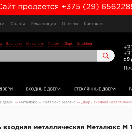
Сайт продается +375 (29) 656228
ги
Оплата
Рекламации
Отзывы
Контакты
а
Эльпорта
Металюкс
Профиль Дорс
Graddoor
+3
+3
с 9
Про
ДВЕРИ
ВХОДНЫЕ ДВЕРИ
СТЕКЛЯННЫЕ ДВЕРИ
Р
е двери
—
Металюкс
—
Металюкс Милано
—
Дверь входная металличес
 входная металлическая Металюкс М 