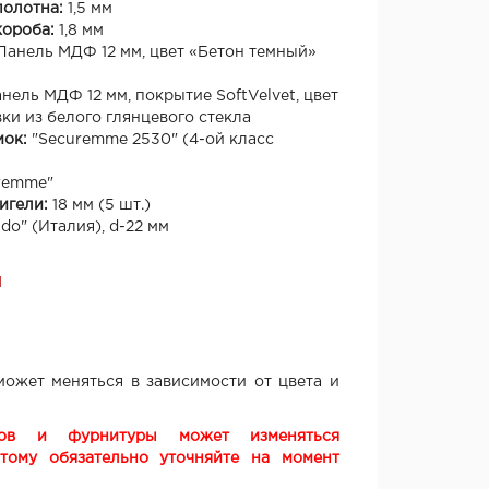
полотна:
1,5 мм
короба:
1,8 мм
Панель МДФ 12 мм, цвет «Бетон темный»
нель МДФ 12 мм, покрытие SoftVelvet, цвет
ки из белого глянцевого стекла
мок:
"Securemme 2530" (4-ой класс
remme"
игели:
18 мм (5 шт.)
ldo" (Италия), d-22 мм
Я
ожет меняться в зависимости от цвета и
ков и фурнитуры может изменяться
этому обязательно уточняйте на момент