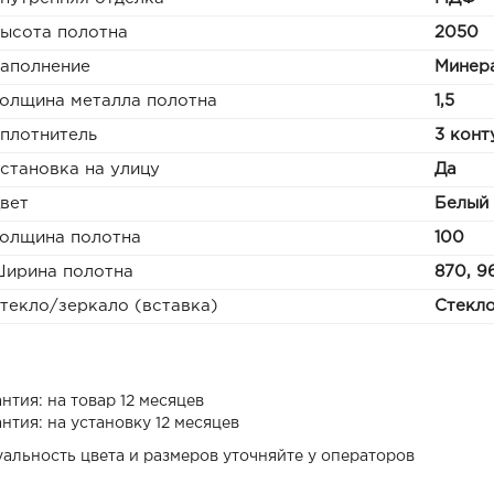
ысота полотна
2050
аполнение
Минера
олщина металла полотна
1,5
плотнитель
3 конт
становка на улицу
Да
вет
Белый
олщина полотна
100
ирина полотна
870, 9
текло/зеркало (вставка)
Стекл
нтия: на товар 12 месяцев
нтия: на установку 12 месяцев
уальность цвета и размеров уточняйте у операторов