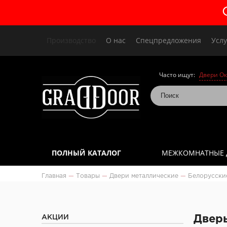
Производство
О нас
Спецпредложения
Услу
Часто ищут:
Двери Ок
ПОЛНЫЙ КАТАЛОГ
МЕЖКОМНАТНЫЕ 
Главная
—
Товары
—
Двери металлические
—
Белорусски
АКЦИИ
Дверь