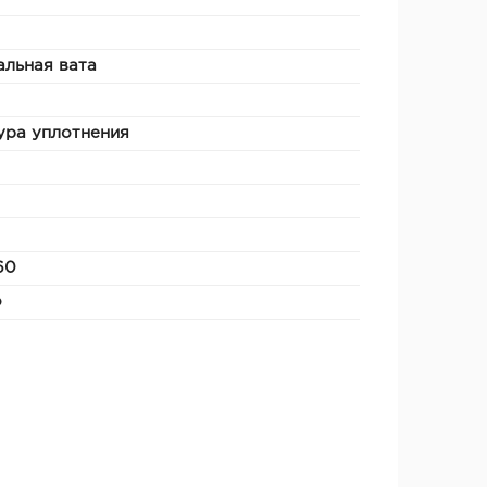
льная вата
ура уплотнения
60
о