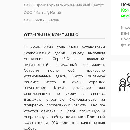
Цен
ООО "Производительно-мебельный центр"
Ком
ООО "Магна", Китай
моме
ООО "Ясин", Китай
Инфо
ООО "Алюмдор" г. Минск
изме
ОТЗЫВЫ НА КОМПАНИЮ
ООО "Промет", г. Москва
Прос
ЧП "Юркас", Беларусь
фото
В июне 2020 года были установлены
ОДО "Древпром", г. Витебск
межкомнатные двери. Работу выполнял
Verda ЗАО "ПО Одинцово", г. Москва
монтажник Сергей.Очень вежливый,
пунктуальный, аккуратный специалист.
ОАО "Стройдетали" г. Вилейка
Оставил после себя прекрасно
ОАО Лесплитинвест, СПБ, Россия
установленные двери, чисто убранное
ООО "Вудрев" г. Мозырь
рабочее место и очень хорошее
впечатление. Кроме установки, дал
ООО "Прима Порта", Минск
рекомендации по уходу за дверью.
СООО Исток- Инвест, г. Минск
Выражаю огромную благодарность за
ОДО "ВИСТ", г. Молодечно
прекрасно проделанную работу. Так же
ЧТУП "Ньюдор", г. Минск
хочется отметить в целом слаженную и
оперативную работу кампании. Приятный
ОДО «Беллесизделие», г. Минск
коллектив и 100процентов качественная
Компания "Веллдорис", г. Санкт-Петербург
работа.