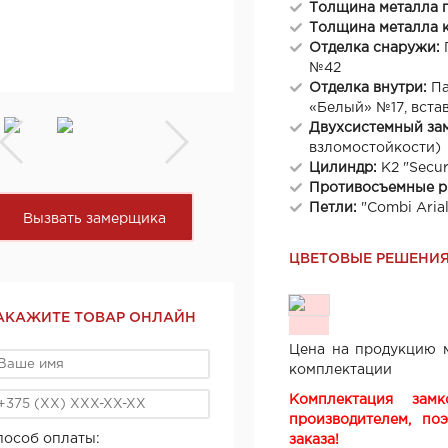
Толщина металла 
Толщина металла 
Отделка снаружи:
№42
Отделка внутри:
Па
«Белый» №17, встав
Двухсистемный за
взломостойкости)
Цилиндр:
K2 "Secu
Противосъемные р
Петли:
"Combi Aria
Вызвать замерщика
ЦВЕТОВЫЕ РЕШЕНИ
АКАЖИТЕ ТОВАР ОНЛАЙН
Цена на продукцию м
комплектации
Комплектация зам
производителем, по
пособ оплаты:
заказа!