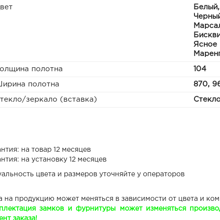
вет
Белый,
Черный
Марсал
Бискви
Ясное 
Маренг
олщина полотна
104
ирина полотна
870, 9
текло/зеркало (вставка)
Стекл
нтия: на товар 12 месяцев
нтия: на установку 12 месяцев
уальность цвета и размеров уточняйте у операторов
а на продукцию может меняться в зависимости от цвета и ко
плектация замков и фурнитуры может изменяться производ
нт заказа!