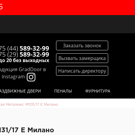
5
Заказать звонок
75 (44)
589-32-99
75 (29)
589-32-99
Вызвать замерщика
 до 20 без выходных
дукция GradDoor в
Написать директору
Instagram
АЗДВИЖНЫЕ ДВЕРИ
ПЕНАЛЫ
ФУРНИТУРА
ая Металюкс М1131/17 E Милано
131/17 E Милано