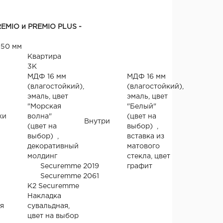
REMIO и PREMIO PLUS -
050 мм
Квартира
3К
МДФ 16 мм
МДФ 16 мм
(влагостойкий),
(влагостойкий),
эмаль, цвет
эмаль, цвет
"Морская
"Белый"
жи
волна"
(цвет на
Внутри
(цвет на
выбор) ,
выбор) ,
вставка из
декоративный
матового
молдинг
стекла, цвет
Securemme 2019
графит
Securemme 2061
К2 Securemme
Накладка
я
сувальдная,
цвет на выбор