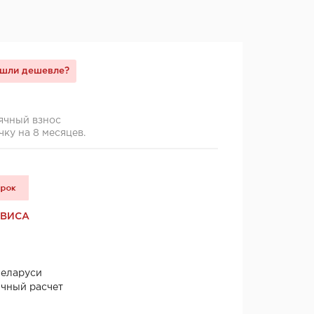
шли дешевле?
ячный взнос
чку на 8 месяцев.
РВИСА
Беларуси
ичный расчет