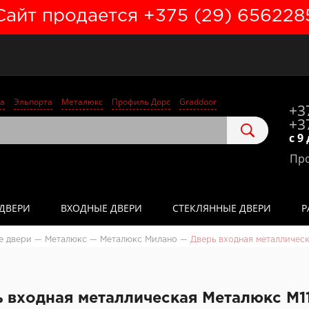
Сайт продается +375 (29) 656228
а
Эльпорта
Металюкс
Профиль Дорс
Graddoor
+3
+3
с 9
Про
ДВЕРИ
ВХОДНЫЕ ДВЕРИ
СТЕКЛЯННЫЕ ДВЕРИ
Р
е двери
—
Металюкс
—
Металюкс Милано
—
Дверь входная металлическ
 входная металлическая Металюкс М1