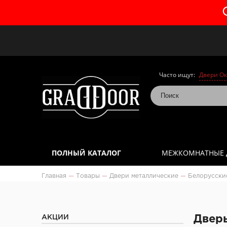
Часто ищут:
Двери Ок
ПОЛНЫЙ КАТАЛОГ
МЕЖКОМНАТНЫЕ 
Главная
—
Товары
—
Двери металлические
—
Белорусски
АКЦИИ
Дверь