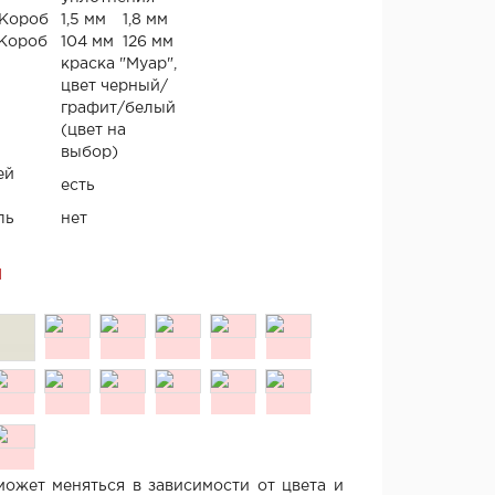
 Короб
1,5 мм
1,8 мм
 Короб
104 мм
126 мм
краска "Муар",
цвет черный/
графит/белый
(цвет на
выбор)
ей
есть
ль
нет
Я
ожет меняться в зависимости от цвета и