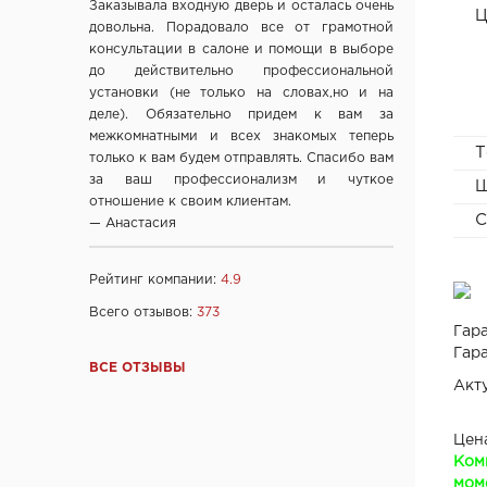
Заказывала входную дверь и осталась очень
Фабрика дверей "Ростра", Москва
Ц
довольна. Порадовало все от грамотной
"Халес", г. Сморгонь
консультации в салоне и помощи в выборе
"Акма", г. Санкт-Петербург
до действительно профессиональной
установки (не только на словах,но и на
company "Fuaro", Италия
деле). Обязательно придем к вам за
company "Armadillo", Италия
межкомнатными и всех знакомых теперь
Т
"Dariano", г. Ульяновск
только к вам будем отправлять. Спасибо вам
за ваш профессионализм и чуткое
"DOORWOOD", Республика Марий Эл
Ш
отношение к своим клиентам.
"Ирбис-ТД", Россия, Москва
С
— Анастасия
Ltd "AGB", Италия
OOO "Союз-Экспорт", Тайвань
Рейтинг компании:
4.9
Ltd "Convex", Греция
Всего отзывов:
373
Ltd "Archie", Испания
Гара
ООО "Kaiser", Китай
Гара
ВСЕ ОТЗЫВЫ
ООО "Ваша рамка", Беларусь
Акт
ТМ "Лесма",Россия, г.Ярославль
ООО "МеталЮр", Россия
Цен
Ком
ООО "ARNI", Китай
моме