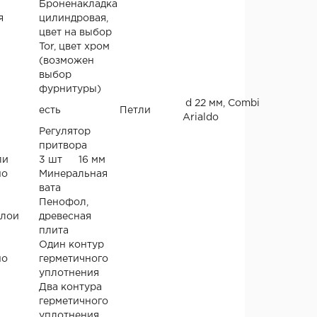
Броненакладка
я
цилиндровая,
цвет на выбор
Tor, цвет хром
(возможен
выбор
фурнитуры)
d 22 мм, Combi
есть
Петли
Arialdo
Регулятор
притвора
ли
3 шт
16 мм
но
Минеральная
вата
Пенофол,
слои
древесная
плита
Один контур
но
герметичного
уплотнения
Два контура
герметичного
уплотнения