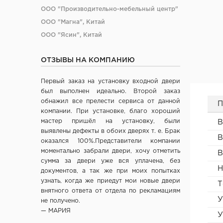
ООО "Производительно-мебельный центр"
ООО "Магна", Китай
ООО "Ясин", Китай
ООО "Алюмдор" г. Минск
ОТЗЫВЫ НА КОМПАНИЮ
ООО "Промет", г. Москва
ЧП "Юркас", Беларусь
Первый заказ на установку входной двери
ОДО "Древпром", г. Витебск
был выполнен идеально. Второй заказ
Verda ЗАО "ПО Одинцово", г. Москва
обнажил все прелести сервиса от данной
П
компании. При установке, благо хороший
ОАО "Стройдетали" г. Вилейка
мастер пришёл на установку, были
В
ОАО Лесплитинвест, СПБ, Россия
выявлены дефекты в обоих дверях т. е. Брак
В
ООО "Вудрев" г. Мозырь
оказался 100%.Представители компании
моментально забрали двери, хочу отметить
ООО "Прима Порта", Минск
В
сумма за двери уже вся уплачена, без
СООО Исток- Инвест, г. Минск
Н
документов, а так же при моих попытках
ОДО "ВИСТ", г. Молодечно
узнать, когда же приедут мои новые двери
Т
ЧТУП "Ньюдор", г. Минск
внятного ответа от отдела по рекламациям
У
не получено.
ОДО «Беллесизделие», г. Минск
— МАРИЯ
У
Компания "Веллдорис", г. Санкт-Петербург