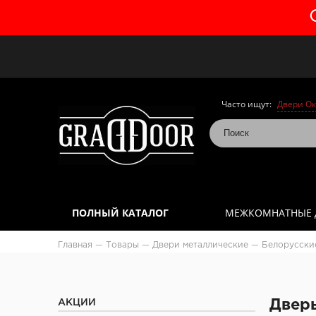
Часто ищут:
Двери Ок
ПОЛНЫЙ КАТАЛОГ
МЕЖКОМНАТНЫЕ 
Главная
—
Товары
—
Двери металлические
—
Белорусски
АКЦИИ
Дверь