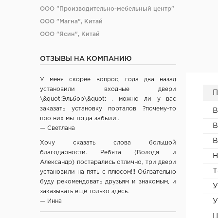
ООО "Производительно-мебельный центр"
ООО "Магна", Китай
ООО "Ясин", Китай
ООО "Алюмдор" г. Минск
ОТЗЫВЫ НА КОМПАНИЮ
ООО "Промет", г. Москва
ЧП "Юркас", Беларусь
У меня скорее вопрос, года два назад
ОДО "Древпром", г. Витебск
установили входные двери
П
Verda ЗАО "ПО Одинцово", г. Москва
\&quot;Эльбор\&quot; , можно ли у вас
заказать установку порталов ?почему-то
ОАО "Стройдетали" г. Вилейка
В
про них мы тогда забыли..
ОАО Лесплитинвест, СПБ, Россия
В
— Светлана
ООО "Вудрев" г. Мозырь
В
Хочу сказать слова большой
ООО "Прима Порта", Минск
благодарности. Ребята (Володя и
Н
СООО Исток- Инвест, г. Минск
Александр) постарались отлично, три двери
Т
установили на пять с плюсом!!! Обязательно
ОДО "ВИСТ", г. Молодечно
буду рекомендовать друзьям и знакомым, и
У
ЧТУП "Ньюдор", г. Минск
заказывать ещё только здесь.
ОДО «Беллесизделие», г. Минск
У
— Инна
Компания "Веллдорис", г. Санкт-Петербург
Ц