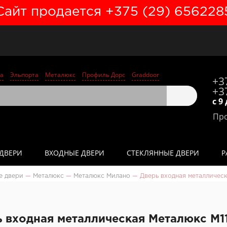
Сайт продается +375 (29) 656228
а
Эльпорта
Металюкс
Профиль Дорс
Graddoor
+3
+3
с 9
Про
ДВЕРИ
ВХОДНЫЕ ДВЕРИ
СТЕКЛЯННЫЕ ДВЕРИ
Р
е двери
—
Металюкс
—
Металюкс Милано
—
Дверь входная металлическ
 входная металлическая Металюкс М1