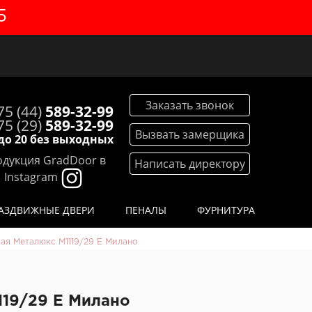
5
Заказать звонок
75 (44)
589-32-99
75 (29)
589-32-99
Вызвать замерщика
 до 20 без выходных
дукция GradDoor в
Написать директору
Instagram
АЗДВИЖНЫЕ ДВЕРИ
ПЕНАЛЫ
ФУРНИТУРА
ая Металюкс М1119/29 E Милано
119/29 E Милано