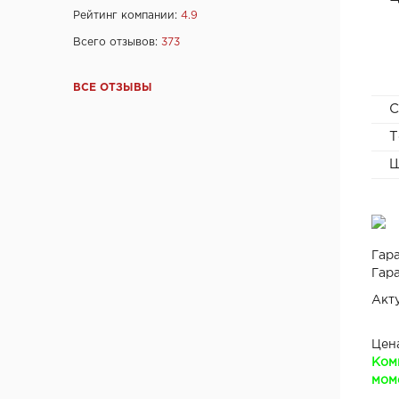
Фабрика дверей "Ростра", Москва
Рейтинг компании:
4.9
"Халес", г. Сморгонь
Всего отзывов:
373
"Акма", г. Санкт-Петербург
company "Fuaro", Италия
ВСЕ ОТЗЫВЫ
company "Armadillo", Италия
С
"Dariano", г. Ульяновск
Т
"DOORWOOD", Республика Марий Эл
Ш
"Ирбис-ТД", Россия, Москва
Ltd "AGB", Италия
OOO "Союз-Экспорт", Тайвань
Ltd "Convex", Греция
Гара
Ltd "Archie", Испания
Гара
ООО "Kaiser", Китай
Акт
ООО "Ваша рамка", Беларусь
ТМ "Лесма",Россия, г.Ярославль
Цен
ООО "МеталЮр", Россия
Ком
моме
ООО "ARNI", Китай