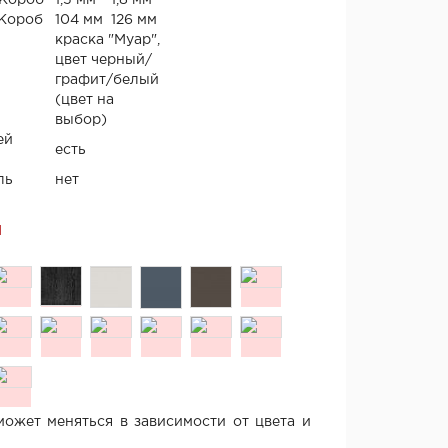
 Короб
1,5 мм
1,8 мм
 Короб
104 мм
126 мм
краска "Муар",
цвет черный/
графит/белый
(цвет на
выбор)
ей
есть
ль
нет
Я
ожет меняться в зависимости от цвета и