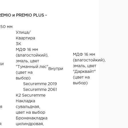
REMIO и PREMIO PLUS -
050 мм
Улица/
Квартира
3К
МДФ 16 мм
МДФ 16 мм
(влагостойкий),
(влагостойкий),
эмаль, цвет
жи
эмаль, цвет
"Туманный лес"
Внутри
"Дарквайт"
(цвет на
(цвет на
выбор)
выбор)
Securemme 2019
Securemme 2061
К2 Securemme
Накладка
я
сувальдная,
цвет на выбор
Броненакладка
я
цилиндровая,