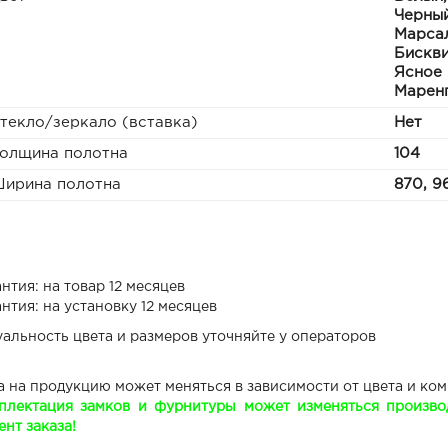
Черный
Марсал
Бискви
Ясное 
Маренг
текло/зеркало (вставка)
Нет
олщина полотна
104
ирина полотна
870, 9
нтия: на товар 12 месяцев
нтия: на установку 12 месяцев
уальность цвета и размеров уточняйте у операторов
а на продукцию может меняться в зависимости от цвета и ко
плектация замков и фурнитуры может изменяться производ
нт заказа!