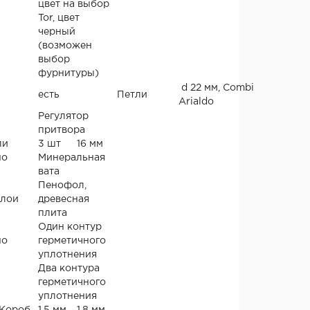
цвет на выбор
Tor, цвет
черный
(возможен
выбор
фурнитуры)
d 22 мм, Combi
есть
Петли
Arialdo
Регулятор
притвора
ли
3 шт
16 мм
но
Минеральная
вата
Пенофол,
слои
древесная
плита
Один контур
но
герметичного
уплотнения
Два контура
герметичного
уплотнения